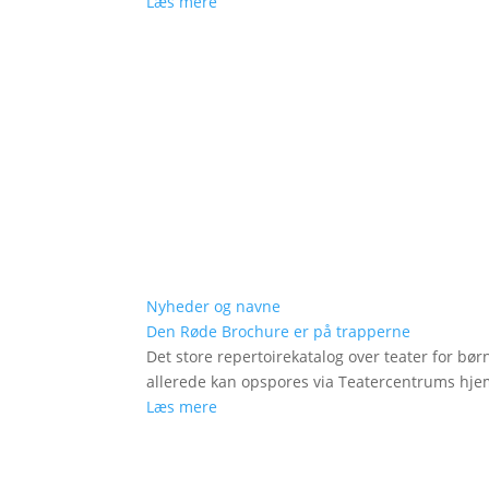
Læs mere
Nyheder og navne
Den Røde Brochure er på trapperne
Det store repertoirekatalog over teater for bø
allerede kan opspores via Teatercentrums hj
Læs mere