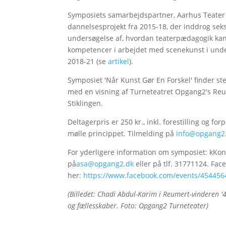
Symposiets samarbejdspartner, Aarhus Teater Lær
dannelsesprojekt fra 2015-18, der inddrog seks
undersøgelse af, hvordan teaterpædagogik ka
kompetencer i arbejdet med scenekunst i underv
2018-21 (se
artikel
).
Symposiet 'Når Kunst Gør En Forskel' finder ste
med en visning af Turneteatret Opgang2's Reu
Stiklingen.
Deltagerpris er 250 kr., inkl. forestilling og fo
mølle princippet. Tilmelding på
info@opgang2
For yderligere information om symposiet: kKon
på
asa@opgang2.dk
eller på tlf. 31771124. Fa
her:
https://www.facebook.com/events/45445
(Billedet: Chadi Abdul-Karim i Reumert-vinderen '
og fællesskaber. Foto: Opgang2 Turneteater)