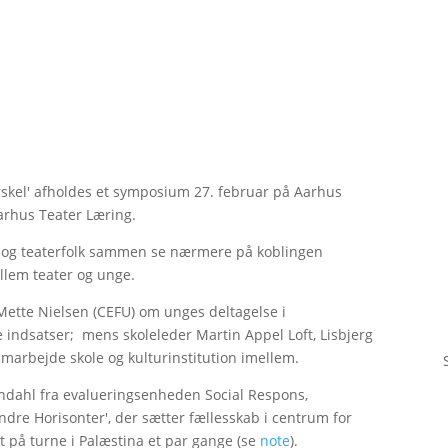
rskel' afholdes et symposium 27. februar på Aarhus
rhus Teater Læring.
er og teaterfolk sammen se nærmere på koblingen
llem teater og unge.
Mette Nielsen (CEFU) om unges deltagelse i
e indsatser; mens skoleleder Martin Appel Loft, Lisbjerg
 samarbejde skole og kulturinstitution imellem.
dahl fra evalueringsenheden Social Respons,
ndre Horisonter', der sætter fællesskab i centrum for
 på turne i Palæstina et par gange (se
note
).