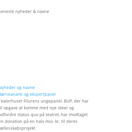
Seneste nyheder & navne
Nyheder og navne
Børneanarki og ekspertpanel
Teaterhuset Filurens ungepanel, BUP, der har
til opgave at komme med nye ideer og
udfordre status quo på teatret, har modtaget
en donation på en halv mio. kr. til deres
fællesskabsprojekt