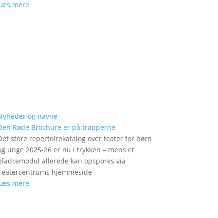
Læs mere
Nyheder og navne
Den Røde Brochure er på trapperne
Det store repertoirekatalog over teater for børn
og unge 2025-26 er nu i trykken – mens et
bladremodul allerede kan opspores via
Teatercentrums hjemmeside
Læs mere