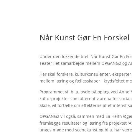
Når Kunst Gør En Forskel
Under den lokkende titel 'Når Kunst Gør En Fo
Teater i et samarbejde mellem OPGANG2 og Aa
Her skal forskere, kulturkonsulenter, ekspert
mellem læring og fællesskaber i krydsfeltet me
Programmet vil bl.a. byde på oplæg ved Anne 
kulturprojekter som alternativ arena for social
Skole, vil fortælle om effekterne af et intenst
OPGANG2 vil også, sammen med Ea Helth Øgen
fremlægge resultater og læring fra projektet 'A
unges møde med scenekunst og bl.a. har været