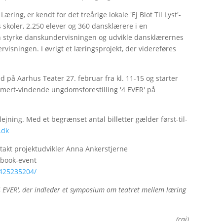
ing, er kendt for det treårige lokale 'Ej Blot Til Lyst'-
 skoler, 2.250 elever og 360 dansklærere i en
n styrke danskundervisningen og udvikle dansklærernes
isningen. I øvrigt et læringsprojekt, der videreføres
d på Aarhus Teater 27. februar fra kl. 11-15 og starter
mert-vindende ungdomsforestilling '4 EVER' på
rplejning. Med et begrænset antal billetter gælder først-til-
.dk
takt projektudvikler Anna Ankerstjerne
cebook-event
6425235204/
4 EVER', der indleder et symposium om teatret mellem læring
(caj)