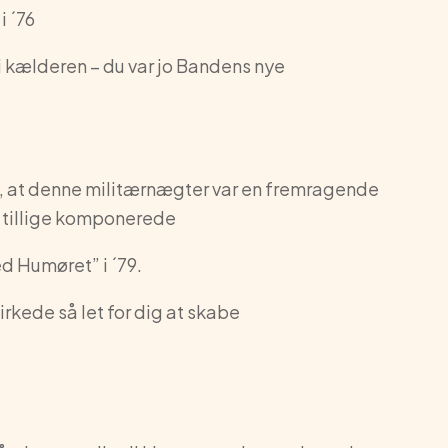
i ´76
p i kælderen – du var jo Bandens nye
g, at denne militærnægter var en fremragende
og tillige komponerede
d Humøret” i ´79.
rkede så let for dig at skabe