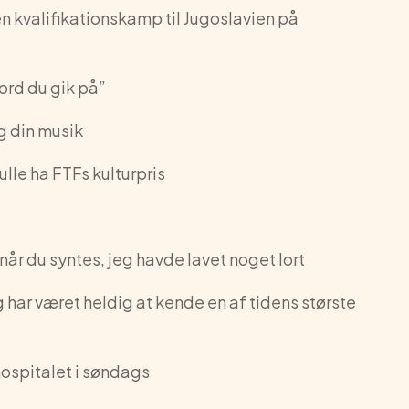
n kvalifikationskamp til Jugoslavien på
jord du gik på”
og din musik
ulle ha FTFs kulturpris
 når du syntes, jeg havde lavet noget lort
eg har været heldig at kende en af tidens største
hospitalet i søndags