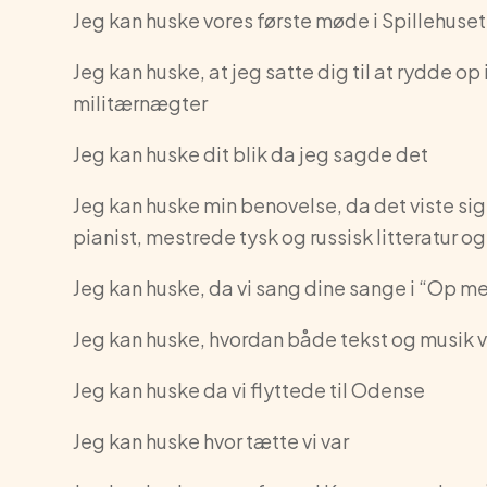
Jeg kan huske vores første møde i Spillehuset 
Jeg kan huske, at jeg satte dig til at rydde o
militærnægter
Jeg kan huske dit blik da jeg sagde det
Jeg kan huske min benovelse, da det viste si
pianist, mestrede tysk og russisk litteratur 
Jeg kan huske, da vi sang dine sange i “Op me
Jeg kan huske, hvordan både tekst og musik vi
Jeg kan huske da vi flyttede til Odense
Jeg kan huske hvor tætte vi var