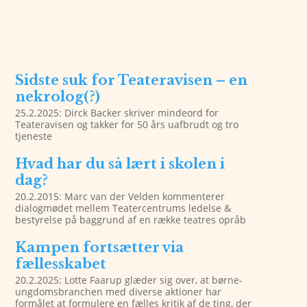
Sidste suk for Teateravisen – en
nekrolog(?)
25.2.2025: Dirck Backer skriver mindeord for
Teateravisen og takker for 50 års uafbrudt og tro
tjeneste
Hvad har du så lært i skolen i
dag?
20.2.2015: Marc van der Velden kommenterer
dialogmødet mellem Teatercentrums ledelse &
bestyrelse på baggrund af en række teatres opråb
Kampen fortsætter via
fællesskabet
20.2.2025: Lotte Faarup glæder sig over, at børne-
ungdomsbranchen med diverse aktioner har
formålet at formulere en fælles kritik af de ting, der