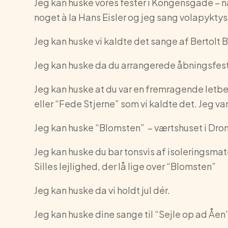
Jeg kan huske vores fester i Kongensgade – nå
noget à la Hans Eisler og jeg sang volapykty
Jeg kan huske vi kaldte det sange af Bertolt 
Jeg kan huske da du arrangerede åbningsfes
Jeg kan huske at du var en fremragende letbe
eller “Fede Stjerne” som vi kaldte det. Jeg var
Jeg kan huske “Blomsten” – værtshuset i Dro
Jeg kan huske du bar tonsvis af isoleringsmat
Silles lejlighed, der lå lige over “Blomsten”
Jeg kan huske da vi holdt jul dér.
Jeg kan huske dine sange til “Sejle op ad Åen