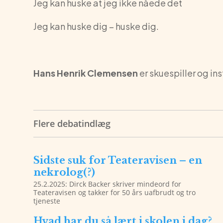
Jeg kan huske at jeg ikke nåede det
Jeg kan huske dig – huske dig.
Hans Henrik Clemensen
er skuespiller og ins
Flere debatindlæg
Sidste suk for Teateravisen – en
nekrolog(?)
25.2.2025: Dirck Backer skriver mindeord for
Teateravisen og takker for 50 års uafbrudt og tro
tjeneste
Hvad har du så lært i skolen i dag?