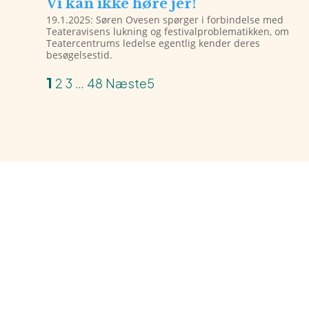
Vi kan ikke høre jer!
19.1.2025: Søren Ovesen spørger i forbindelse med
Teateravisens lukning og festivalproblematikken, om
Teatercentrums ledelse egentlig kender deres
besøgelsestid.
1
2
3
…
48
Næste