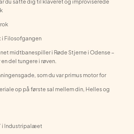
r du satte dig til klaveret og improviserede
sk
Brok
t i Filosofgangen
net midtbanespiller i Røde Stjerne i Odense –
 en del tungere i røven.
nningensgade, som du var primus motor for
eriale op på første sal mellem din, Helles og
” i Industripalæet