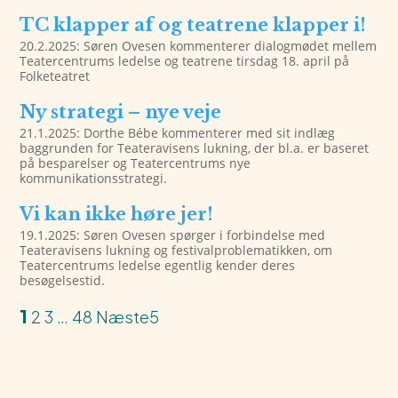
TC klapper af og teatrene klapper i!
20.2.2025: Søren Ovesen kommenterer dialogmødet mellem
Teatercentrums ledelse og teatrene tirsdag 18. april på
Folketeatret
Ny strategi – nye veje
21.1.2025: Dorthe Bébe kommenterer med sit indlæg
baggrunden for Teateravisens lukning, der bl.a. er baseret
på besparelser og Teatercentrums nye
kommunikationsstrategi.
Vi kan ikke høre jer!
19.1.2025: Søren Ovesen spørger i forbindelse med
Teateravisens lukning og festivalproblematikken, om
Teatercentrums ledelse egentlig kender deres
besøgelsestid.
1
2
3
…
48
Næste