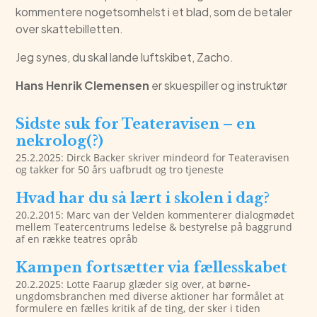
kommentere nogetsomhelst i et blad, som de betaler
over skattebilletten.
Jeg synes, du skal lande luftskibet, Zacho.
Hans Henrik Clemensen
er skuespiller og instruktør
Sidste suk for Teateravisen – en
nekrolog(?)
25.2.2025: Dirck Backer skriver mindeord for Teateravisen
og takker for 50 års uafbrudt og tro tjeneste
Hvad har du så lært i skolen i dag?
20.2.2015: Marc van der Velden kommenterer dialogmødet
mellem Teatercentrums ledelse & bestyrelse på baggrund
af en række teatres opråb
Kampen fortsætter via fællesskabet
20.2.2025: Lotte Faarup glæder sig over, at børne-
ungdomsbranchen med diverse aktioner har formålet at
formulere en fælles kritik af de ting, der sker i tiden