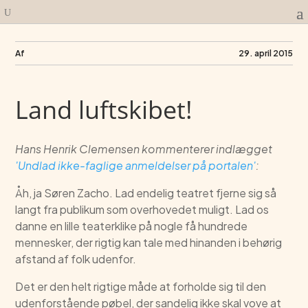
Af
29. april 2015
Land luftskibet!
Hans Henrik Clemensen kommenterer indlægget
'Undlad ikke-faglige anmeldelser på portalen'
:
Åh, ja Søren Zacho. Lad endelig teatret fjerne sig så
langt fra publikum som overhovedet muligt. Lad os
danne en lille teaterklike på nogle få hundrede
mennesker, der rigtig kan tale med hinanden i behørig
afstand af folk udenfor.
Det er den helt rigtige måde at forholde sig til den
udenforstående pøbel, der sandelig ikke skal vove at