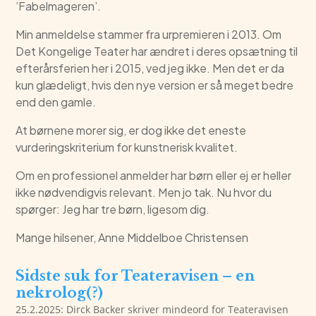
’Fabelmageren’.
Min anmeldelse stammer fra urpremieren i 2013. Om
Det Kongelige Teater har ændret i deres opsætning til
efterårsferien her i 2015, ved jeg ikke. Men det er da
kun glædeligt, hvis den nye version er så meget bedre
end den gamle.
At børnene morer sig, er dog ikke det eneste
vurderingskriterium for kunstnerisk kvalitet.
Om en professionel anmelder har børn eller ej er heller
ikke nødvendigvis relevant. Men jo tak. Nu hvor du
spørger: Jeg har tre børn, ligesom dig.
Mange hilsener, Anne Middelboe Christensen
Sidste suk for Teateravisen – en
nekrolog(?)
25.2.2025: Dirck Backer skriver mindeord for Teateravisen