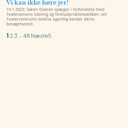
Vi kan ikke høre jer!
19.1.2025: Søren Ovesen spørger i forbindelse med
Teateravisens lukning og festivalproblematikken, om
Teatercentrums ledelse egentlig kender deres
besøgelsestid.
1
2
3
…
48
Næste