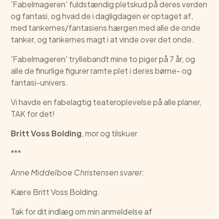
'Fabelmageren' fuldstændig pletskud på deres verden
og fantasi, og hvad de i dagligdagen er optaget af,
med tankernes/fantasiens hærgen med alle de onde
tanker, og tankernes magt i at vinde over det onde.
'Fabelmageren' tryllebandt mine to piger på 7 år, og
alle de finurlige figurer ramte plet i deres børne- og
fantasi-univers.
Vi havde en fabelagtig teateroplevelse på alle planer,
TAK for det!
Britt Voss Bolding
, mor og tilskuer
***
Anne Middelboe Christensen svarer:
Kære Britt Voss Bolding.
Tak for dit indlæg om min anmeldelse af