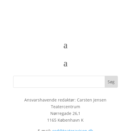
Ansvarshavende redaktør: Carsten Jensen
Teatercentrum
Nørregade 26,1
1165 København K
E-mail:
red@teateravisen.dk