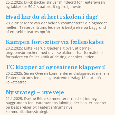
25.2.2025: Dirck Backer skriver mindeord for Teateravisen
og takker for 50 års uafbrudt og tro tjeneste
Hvad har du så lært i skolen i dag?
20.2.2015: Marc van der Velden kommenterer dialogmødet
mellem Teatercentrums ledelse & bestyrelse på baggrund
af en række teatres opråb
Kampen fortsætter via fællesskabet
20.2.2025: Lotte Faarup glæder sig over, at børne-
ungdomsbranchen med diverse aktioner har formålet at
formulere en fælles kritik af de ting, der sker i tiden
TC klapper af og teatrene klapper i!
20.2.2025: Søren Ovesen kommenterer dialogmødet mellem
Teatercentrums ledelse og teatrene tirsdag 18. april på
Folketeatret
Ny strategi – nye veje
21.1.2025: Dorthe Bébe kommenterer med sit indlæg
baggrunden for Teateravisens lukning, der bl.a. er baseret
på besparelser og Teatercentrums nye
kommunikationsstrategi.