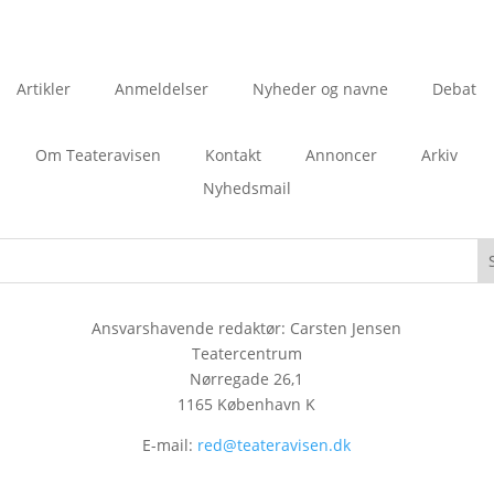
Artikler
Anmeldelser
Nyheder og navne
Debat
Om Teateravisen
Kontakt
Annoncer
Arkiv
Nyhedsmail
Ansvarshavende redaktør: Carsten Jensen
Teatercentrum
Nørregade 26,1
1165 København K
E-mail:
red@teateravisen.dk