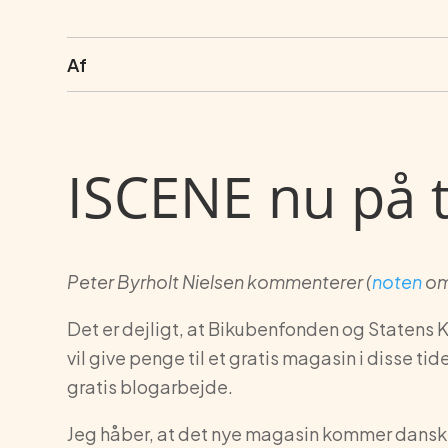
Af
ISCENE nu på tr
Peter Byrholt Nielsen kommenterer (
noten
om
Det er dejligt, at Bikubenfonden og Statens
vil give penge til et gratis magasin i disse tid
gratis blogarbejde.
Jeg håber, at det nye magasin kommer dansk t