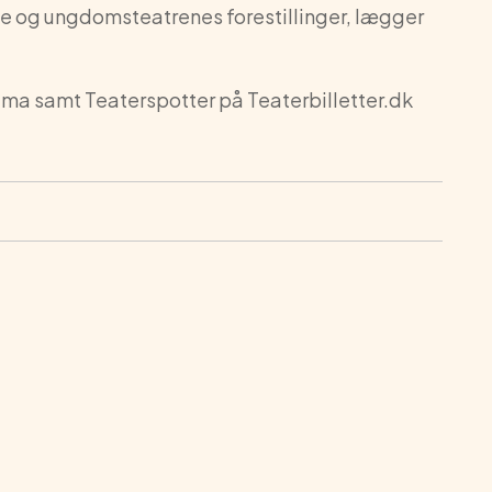
rne og ungdomsteatrenes forestillinger, lægger
rama samt Teaterspotter på Teaterbilletter.dk