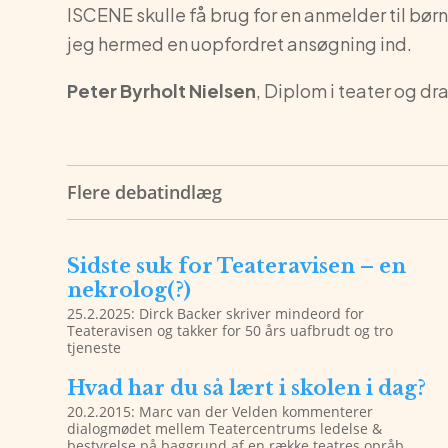
ISCENE skulle få brug for en anmelder til bø
jeg hermed en uopfordret ansøgning ind.
Peter Byrholt Nielsen
, Diplom i teater og d
Flere debatindlæg
Sidste suk for Teateravisen – en
nekrolog(?)
25.2.2025: Dirck Backer skriver mindeord for
Teateravisen og takker for 50 års uafbrudt og tro
tjeneste
Hvad har du så lært i skolen i dag?
20.2.2015: Marc van der Velden kommenterer
dialogmødet mellem Teatercentrums ledelse &
bestyrelse på baggrund af en række teatres opråb