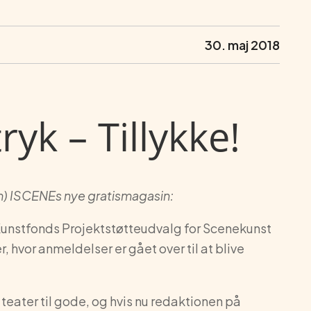
30. maj 2018
yk – Tillykke!
) ISCENEs nye gratismagasin:
 Kunstfonds Projektstøtteudvalg for Scenekunst
er, hvor anmeldelser er gået over til at blive
eater til gode, og hvis nu redaktionen på