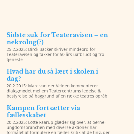
Sidste suk for Teateravisen – en
nekrolog(?)
25.2.2025: Dirck Backer skriver mindeord for
Teateravisen og takker for 50 års uafbrudt og tro
tjeneste
Hvad har du så lært i skolen i
dag?
20.2.2015: Marc van der Velden kommenterer
dialogmødet mellem Teatercentrums ledelse &
bestyrelse på baggrund af en række teatres opråb
Kampen fortsætter via
fællesskabet
20.2.2025: Lotte Faarup glæder sig over, at børne-
ungdomsbranchen med diverse aktioner har
formålet at formulere en fælles kritik af de ting, der