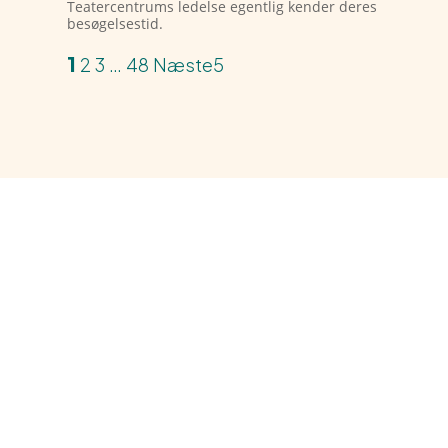
Teatercentrums ledelse egentlig kender deres
besøgelsestid.
1
2
3
…
48
Næste