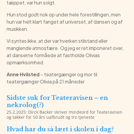
tæppet, var hun solgt.
Hun stod godt nok op under hele forestillingen, men
hun var helt klart fanget af universet, af dansen og af
musikken.
Vi syntes ikke, at der var hverken stilstand eller
manglende atmosfære. Og jeg er ret imponeret over,
at danserne formåede at fastholde Olivias
opmærksomhed.
Anne Hvilsted
– teatergænger og mor til
teatergænger Olivia på 21 måneder
Sidste suk for Teateravisen – en
nekrolog(?)
25.2.2025: Dirck Backer skriver mindeord for Teateravisen
og takker for 50 års uafbrudt og tro tjeneste
Hvad har du så lært i skolen i dag?