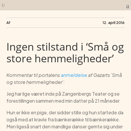
Af
12. april 2016
Ingen stilstand i ‘Små og
store hemmeligheder’
Kommentar til portalens
anmeldelse
af Gazarts 'Små
og store hemmeligheder':
Jeg har lige været inde på Zangenbergs Teater og se
forestillingen sammen med min datter på 21 måneder.
Hun er ikke en pige, der sidder stille og hun startede da
også med at kravle fra bænkerække til bænkerække.
Men ligeså snart den mandlige danser gemte sig under