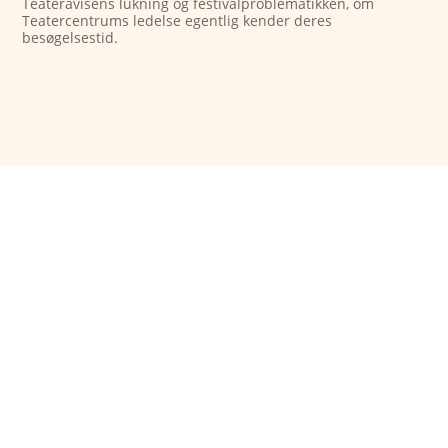
Teateravisens lukning og festivalproblematikken, om
Teatercentrums ledelse egentlig kender deres
besøgelsestid.