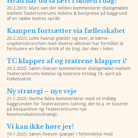
Hvad har du så lært i skolen i dag?
20.2.2015: Marc van der Velden kommenterer dialogmødet
mellem Teatercentrums ledelse & bestyrelse på baggrund
af en række teatres opråb
Kampen fortsætter via fællesskabet
20.2.2025: Lotte Faarup glæder sig over, at børne-
ungdomsbranchen med diverse aktioner har formålet at
formulere en fælles kritik af de ting, der sker i tiden
TC klapper af og teatrene klapper i!
20.2.2025: Søren Ovesen kommenterer dialogmødet mellem
Teatercentrums ledelse og teatrene tirsdag 18. april på
Folketeatret
Ny strategi – nye veje
21.1.2025: Dorthe Bébe kommenterer med sit indlæg
baggrunden for Teateravisens lukning, der bl.a. er baseret
på besparelser og Teatercentrums nye
kommunikationsstrategi.
Vi kan ikke høre jer!
19.1.2025: Søren Ovesen spørger i forbindelse med