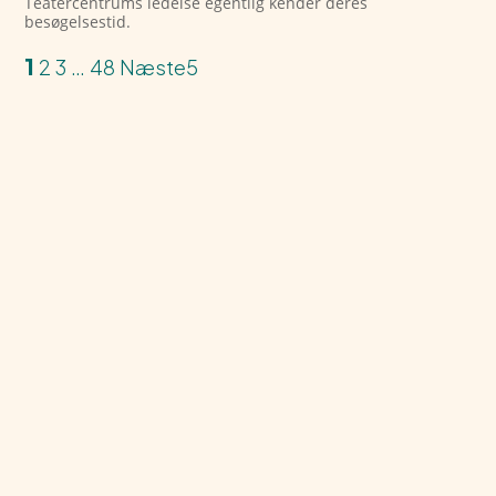
Teatercentrums ledelse egentlig kender deres
besøgelsestid.
1
2
3
…
48
Næste