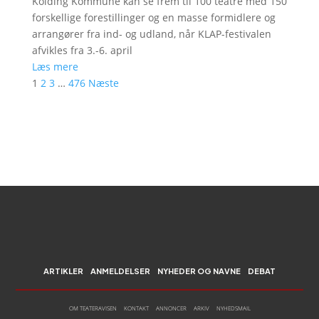
Kolding Kommune kan se frem til 100 teatre med 150
forskellige forestillinger og en masse formidlere og
arrangører fra ind- og udland, når KLAP-festivalen
afvikles fra 3.-6. april
Læs mere
1
2
3
…
476
Næste
ARTIKLER
ANMELDELSER
NYHEDER OG NAVNE
DEBAT
OM TEATERAVISEN
KONTAKT
ANNONCER
ARKIV
NYHEDSMAIL