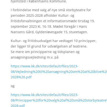
hjemsted i Københavns Kommune.
I forbindelse med valg af nye små storbyteatre for
perioden 2025-2028 afholder Kultur- og
Fritidsforvaltningen et informationsmøde tirsdag 19.
september 2023 kl. 16-18. Mødet foregår i Hans
Nansens Gård, Gyldenløvesgade 15, stueetagen.
Kultur- og Fritidsudvalget har vedtaget 10 principper,
der ligger til grund for udvælgelsen af teatrene.
Se mere om principperne og tidsplanen og
ansøgningsvejledning m.v. på
https://www.kk.dk/sites/default/files/2023-
08/Vejledning%20til%20ansøgning%20om%20at%20blive%20
2028%20.pdf
og
https://www.kk.dk/sites/default/files/2023-
08/Principper%20for%20valg%20af%20små%20storbyteatre
2028.pdf