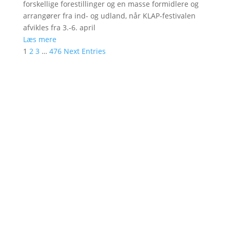
forskellige forestillinger og en masse formidlere og
arrangører fra ind- og udland, når KLAP-festivalen
afvikles fra 3.-6. april
Læs mere
1
2
3
…
476
Next Entries