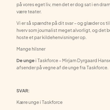
på vores eget liv, men det er dog sat i en dram
være teater.
Vi er så spændte på dit svar – og glæder os til 
hverv som journalist meget alvorligt, og det b
hoste et par kildehenvisninger op.
Mange hilsner
De unge
i Taskforce – Mirjam Dyrgaard Hans
afsender på vegne af de unge fra Taskforce.
SVAR:
Kære unge i Taskforce