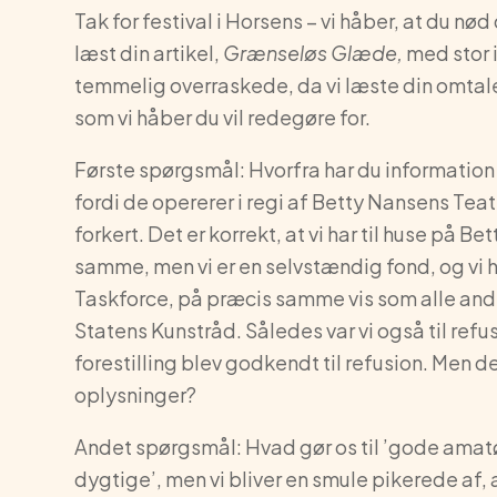
Tak for festival i Horsens – vi håber, at du n
læst din artikel,
Grænseløs Glæde,
med stor 
temmelig overraskede, da vi læste din omtale a
som vi håber du vil redegøre for.
Første spørgsmål: Hvorfra har du information 
fordi de opererer i regi af Betty Nansens Tea
forkert. Det er korrekt, at vi har til huse på B
samme, men vi er en selvstændig fond, og vi h
Taskforce, på præcis samme vis som alle andr
Statens Kunstråd. Således var vi også til refu
forestilling blev godkendt til refusion. Men de
oplysninger?
Andet spørgsmål: Hvad gør os til ’gode amatøre
dygtige’, men vi bliver en smule pikerede af, a