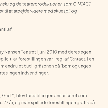
ansk) og de teaterproduktioner, som C:NTACT
yst til at arbejde videre med skuespil og
enti af…
tty Nansen Teatret i juni 2010 med deres egen
cit, at forestillingen var i regi af C:ntact. I en
som endnu et bud i gråzonen på ’børn og unges
ørtes ingen indvendinger.
, Gud?’, blev forestillingen annonceret som
-27 år, og man spillede forestillingen gratis på