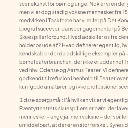
scenekunst for børn og unge. Nok er vi en de
men vi er dog stadig voksne mennesker fra 18 
medvirken i Taskforce har vi roller på Det Kon
biografsucceser, danseengagementer på Be
Skuespillerforbund. Hvad adskiller os fra de
holder os ude af? Hvad definerer egentlig, hv
kendskab er der da adskillige eksempler på – 
børneteaterbranchen, der ikke er uddannet fr
ved hhv. Odense og Aarhus Teater. Vi definerer
godkendt til refusion i henhold til Teaterlovens
kun ’gode amatører, og ikke professionel sce
Sidste spørgsmål: På hvilken vis er vi egent
Eventyrteatrets skuespillere er børn, der laver
mennesker – unge ja, men voksne – der spiller 
umiddelbart, at der er en stor forskel. Synes d