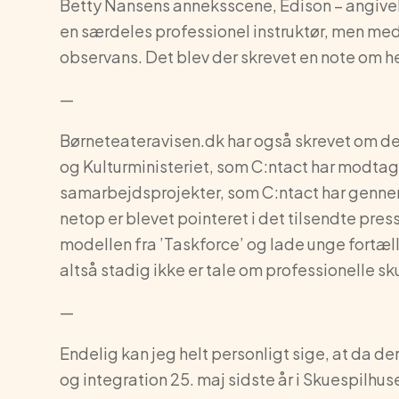
Betty Nansens anneksscene, Edison – angiveligt
en særdeles professionel instruktør, men me
observans. Det blev der skrevet en note om he
—
Børneteateravisen.dk har også skrevet om den
og Kulturministeriet, som C:ntact har modtage
samarbejdsprojekter, som C:ntact har gennem
netop er blevet pointeret i det tilsendte pre
modellen fra ’Taskforce’ og lade unge fortæll
altså stadig ikke er tale om professionelle sk
—
Endelig kan jeg helt personligt sige, at da de
og integration 25. maj sidste år i Skuespilhu