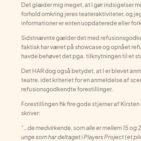
Det glæder mig meget, at I gør indsigelser mo
forhold omkring jeres teateraktiviteter, og j
informationer er enten uopdaterede eller fork
Sidstnævnte gælder det med refusionsgodkend
faktisk har været på showcase og opnået re
havde behøvet det pga. tilknytningen til et s
Det HAR dog også betydet, at I er blevet anm
teatre, idet kriteriet for en anmeldelse af s
refusionsgodkendte forestillinger.
Forestillingen fik fire gode stjerner af Kirsten 
skriver:
”…d
e medvirkende, som alle er mellem 15 og 
unge som har deltaget i Players Project (et p