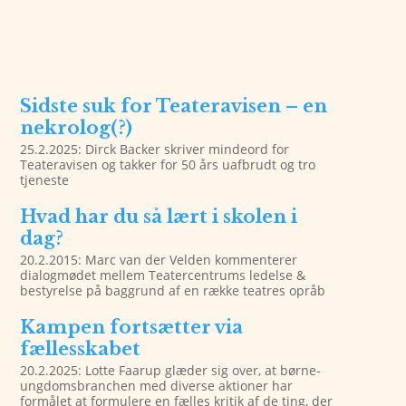
Sidste suk for Teateravisen – en
nekrolog(?)
25.2.2025: Dirck Backer skriver mindeord for
Teateravisen og takker for 50 års uafbrudt og tro
tjeneste
Hvad har du så lært i skolen i
dag?
20.2.2015: Marc van der Velden kommenterer
dialogmødet mellem Teatercentrums ledelse &
bestyrelse på baggrund af en række teatres opråb
Kampen fortsætter via
fællesskabet
20.2.2025: Lotte Faarup glæder sig over, at børne-
ungdomsbranchen med diverse aktioner har
formålet at formulere en fælles kritik af de ting, der