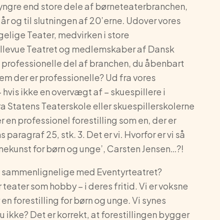
l yngre end store dele af børneteaterbranchen,
år og til slutningen af 20’erne. Udover vores
gelige Teater, medvirken i store
llevue Teatret og medlemskaber af Dansk
n professionelle del af branchen, du åbenbart
em der er professionelle? Ud fra vores
hvis ikke en overvægt af – skuespillere i
a Statens Teaterskole eller skuespillerskolerne
 en professionel forestilling som en, der er
 paragraf 25, stk. 3. Det er vi. Hvorfor er vi så
nekunst for børn og unge’, Carsten Jensen…?!
lig sammenlignelige med Eventyrteatret?
 teater som hobby – i deres fritid. Vi er voksne
en forestilling for børn og unge. Vi synes
u ikke? Det er korrekt, at forestillingen bygger