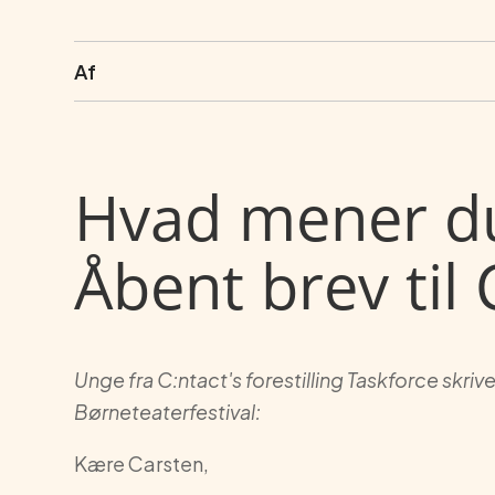
Af
Hvad mener du 
Åbent brev til
Unge fra C:ntact's forestilling Taskforce skrive
Børneteaterfestival:
Kære Carsten,