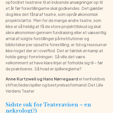
opfordret teatrene til at indsende ansøgninger op til
et år før forestillingerne skal godkendes. Det gælder
dog ikke det fåtal af teatre, som opnår økonomisk
projektstøtte. Men for de mange andre teatre, som
ikke er så heldig at få de store projekttilskud og skal
sikre økonomien gennem fundraising eller et væsentlig
antal af solgte forstillinger på institutioner og
biblioteker per opsatte forestilling, er tid og ressourcer
ikke noget der er i overflod. Det er faktisk en kamp at
holde gang i forretningen. Så ville det være
velkomment at have klare linjer at forholde sig til – før
de praktiseres. Så hvad er spillereglerne?
Anne Kurtzweil og Hans Nørregaard
er henholdsvis
stifter/leder/spiller og bestyrelsesformand i Det Lille
Verdens Teater
Sidste suk for Teateravisen – en
nekrolog(?)