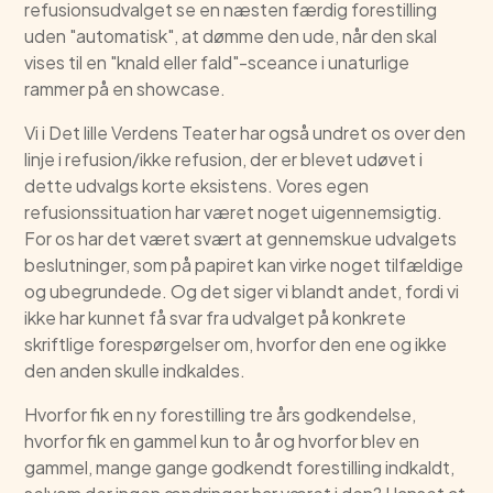
refusionsudvalget se en næsten færdig forestilling
uden "automatisk", at dømme den ude, når den skal
vises til en "knald eller fald"-sceance i unaturlige
rammer på en showcase.
Vi i Det lille Verdens Teater har også undret os over den
linje i refusion/ikke refusion, der er blevet udøvet i
dette udvalgs korte eksistens. Vores egen
refusionssituation har været noget uigennemsigtig.
For os har det været svært at gennemskue udvalgets
beslutninger, som på papiret kan virke noget tilfældige
og ubegrundede. Og det siger vi blandt andet, fordi vi
ikke har kunnet få svar fra udvalget på konkrete
skriftlige forespørgelser om, hvorfor den ene og ikke
den anden skulle indkaldes.
Hvorfor fik en ny forestilling tre års godkendelse,
hvorfor fik en gammel kun to år og hvorfor blev en
gammel, mange gange godkendt forestilling indkaldt,