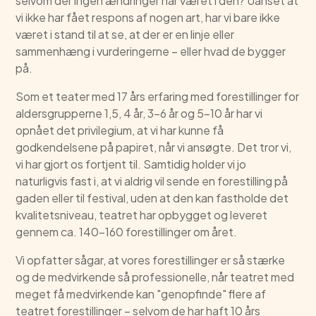
selvom der ingen ændringer har været i den? Uanset at
vi ikke har fået respons af nogen art, har vi bare ikke
været i stand til at se, at der er en linje eller
sammenhæng i vurderingerne – eller hvad de bygger
på.
Som et teater med 17 års erfaring med forestillinger for
aldersgrupperne 1,5, 4 år, 3-6 år og 5-10 år har vi
opnået det privilegium, at vi har kunne få
godkendelsene på papiret, når vi ansøgte. Det tror vi,
vi har gjort os fortjent til. Samtidig holder vi jo
naturligvis fast i, at vi aldrig vil sende en forestilling på
gaden eller til festival, uden at den kan fastholde det
kvalitetsniveau, teatret har opbygget og leveret
gennem ca. 140-160 forestillinger om året.
Vi opfatter sågar, at vores forestillinger er så stærke
og de medvirkende så professionelle, når teatret med
meget få medvirkende kan "genopfinde" flere af
teatret forestillinger – selvom de har haft 10 års