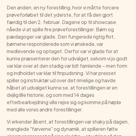
Den anden, en ny forestilling, hvor vi måtte forcere
prøveforløbet til det yderste, for at få den gjort
færdig til den 2. februar. Dagene op til showcase
nåede vi at spille fire prøveforestillinger. Børn og
pædagoger var glade. Den fungerede rigtig flot,
børnene responderede som vi ønskede, var
medlevende og optaget. Derfor var vi glade for at
kunne præsenterer den for udvalget, selvom vi jo godt
var klar over at den stadig var lidt famlende – men form
og indholdet var klar til finpudsning. Vi har presset
spiller og instruktør ud over det rimelige og havde
håbet at udvalget kunne se, at forestillingen er en
dejlig lille historie, og som med 14 dages
efterbearbejdning ville rejse sig og komme på højde
med alle vores andre forestillinger.
Vi erkender åbent, at forestillingen var shaky på dagen,
manglede "farverne" og dynamik, at spilleren følte