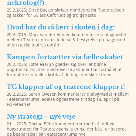
nekrolog(?)
25.2.2025: Dirck Backer skriver mindeord for Teateravisen
og takker for 50 års uafbrudt og tro tjeneste
Hvad har du så lært i skolen i dag?
20.2.2015: Marc van der Velden kommenterer dialogmødet
mellem Teatercentrums ledelse & bestyrelse på baggrund
af en række teatres opråb
Kampen fortsætter via fællesskabet
20.2.2025: Lotte Faarup glæder sig over, at børne-
ungdomsbranchen med diverse aktioner har formålet at
formulere en fælles kritik af de ting, der sker i tiden
TC klapper af og teatrene klapper i!
20.2.2025: Søren Ovesen kommenterer dialogmødet mellem
Teatercentrums ledelse og teatrene tirsdag 18. april på
Folketeatret
Ny strategi – nye veje
21.1.2025: Dorthe Bébe kommenterer med sit indlæg
baggrunden for Teateravisens lukning, der bl.a. er baseret
på besparelser og Teatercentrums nye