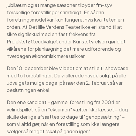
jubilæum og at mange sæsoner tilbyder fm-syv
forskellige forestillinger samtidigt. En sådan
forretningsmodel kan kun fungere, hvis kvaliteten er i
orden. At Det lille Verdens Teater ikke er i stand til at
sikre sig tilskud med en fast frekvens fra
Projektstøtteudvalget under Kunststyrelsen gør blot
vilkårene for planlægning dét mere udfordrende og
hverdagen økonomisk mere usikker.
Den 10. december blev vi bedt om at stille til showcase
med to forestillinger. Da vi allerede havde solgt på alle
udvalgets mulige dage, på nær den 2. februar, så var
beslutningen enkel.
Den ene kandidat – gammel forestilling fra 2004 er
velindspillet, så en "eksamen" vælter ikke læsset – dog
skulle der lige afsættes to dage til "genopsætning" –
som vi altid gør, når en forestilling som ikke længere
sælger så meget "skal på gaden igen".