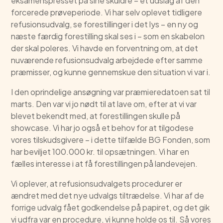
eksamenspresset på sine skuldre – et udslag af den
forcerede prøveperiode. Vi har selv oplevet tidligere
refusionsudvalg, se forestillinger i det lys – en ny og
næste færdig forestilling skal ses i – som en skabelon
der skal poleres. Vi havde en forventning om, at det
nuværende refusionsudvalg arbejdede efter samme
præmisser, og kunne gennemskue den situation vi var i.
I den oprindelige ansøgning var præmieredatoen sat til
marts. Den var vi jo nødt til at lave om, efter at vi var
blevet bekendt med, at forestillingen skulle på
showcase. Vi har jo også et behov for at tilgodese
vores tilskudsgivere – i dette tilfælde BG Fonden, som
har beviljet 100.000 kr. til opsætningen. Vi har en
fælles interesse i at få forestillingen på landevejen.
Vi oplever, at refusionsudvalgets procedurer er
ændret med det nye udvalgs tiltrædelse. Vi har af de
forrige udvalg fået godkendelse på papiret, og det gik
vi udfra var en procedure, vi kunne holde os til. Så vores