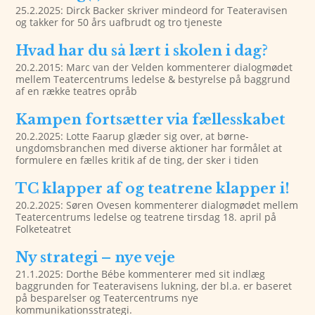
25.2.2025: Dirck Backer skriver mindeord for Teateravisen
og takker for 50 års uafbrudt og tro tjeneste
Hvad har du så lært i skolen i dag?
20.2.2015: Marc van der Velden kommenterer dialogmødet
mellem Teatercentrums ledelse & bestyrelse på baggrund
af en række teatres opråb
Kampen fortsætter via fællesskabet
20.2.2025: Lotte Faarup glæder sig over, at børne-
ungdomsbranchen med diverse aktioner har formålet at
formulere en fælles kritik af de ting, der sker i tiden
TC klapper af og teatrene klapper i!
20.2.2025: Søren Ovesen kommenterer dialogmødet mellem
Teatercentrums ledelse og teatrene tirsdag 18. april på
Folketeatret
Ny strategi – nye veje
21.1.2025: Dorthe Bébe kommenterer med sit indlæg
baggrunden for Teateravisens lukning, der bl.a. er baseret
på besparelser og Teatercentrums nye
kommunikationsstrategi.