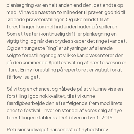
planlægning var en helt anden end den, det endte op
med. Vi havde næsten to måneder til prøver, god tid til
løbende prøveforstillinger. Og ikke mindst til at
forestillingen kom helt ind under huden på spilleren.
Som et teater i kontinuelig drift, er planlægning en
vigtig ting, og når den brydes skaber det ringe i vandet.
Og den tungeste "ring" er aflysninger af allerede
solgte forestillinger og at vi ikke kan præsenterer den
på den kommende April festival, og at næste sæson er
i fare. En ny forestilling på repertoiret er vigtigt for at
få flow i salget.
Så vi tog en chance, og håbede på at vi kunne vise en
forstilling i god nok kvalitet, til at vi kunne
færdigbearbejde den efterfølgende frem mod årets
eneste festival – hvor en stor del af vores salg af nye
forestillinger etableres. Det bliver nu først i 2015.
Refusionsudvalget har senest i et nyhedsbrev