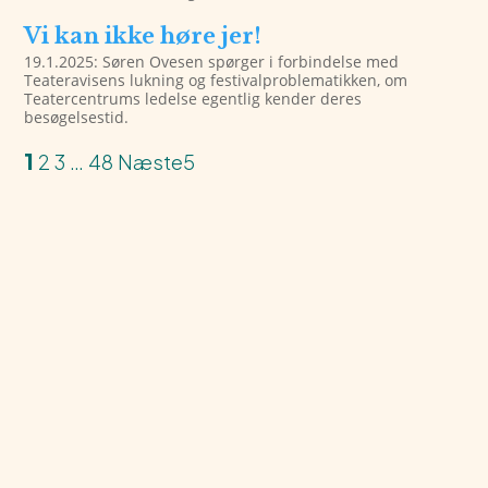
Vi kan ikke høre jer!
19.1.2025: Søren Ovesen spørger i forbindelse med
Teateravisens lukning og festivalproblematikken, om
Teatercentrums ledelse egentlig kender deres
besøgelsestid.
1
2
3
…
48
Næste