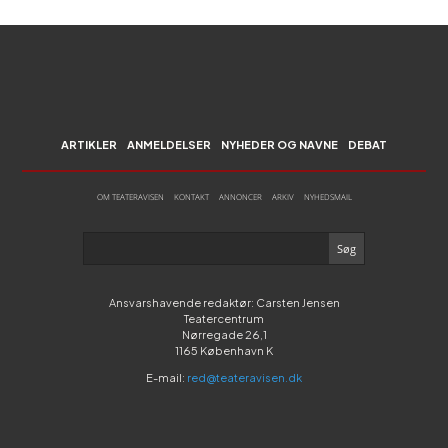
ARTIKLER
ANMELDELSER
NYHEDER OG NAVNE
DEBAT
OM TEATERAVISEN
KONTAKT
ANNONCER
ARKIV
NYHEDSMAIL
Ansvarshavende redaktør: Carsten Jensen
Teatercentrum
Nørregade 26,1
1165 København K
E-mail:
red@teateravisen.dk