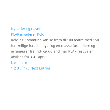
Nyheder og navne
KLAP invaderer Kolding
Kolding Kommune kan se frem til 100 teatre med 150
forskellige forestillinger og en masse formidlere og
arrangører fra ind- og udland, når KLAP-festivalen
afvikles fra 3.-6. april
Læs mere
1
2
3
…
476
Next Entries