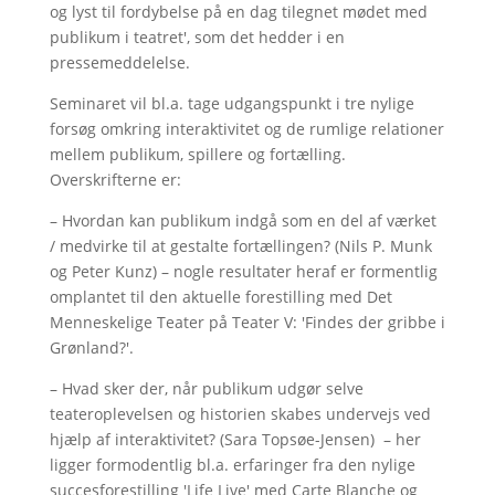
og lyst til fordybelse på en dag tilegnet mødet med
publikum i teatret', som det hedder i en
pressemeddelelse.
Seminaret vil bl.a. tage udgangspunkt i tre nylige
forsøg omkring interaktivitet og de rumlige relationer
mellem publikum, spillere og fortælling.
Overskrifterne er:
– Hvordan kan publikum indgå som en del af værket
/ medvirke til at gestalte fortællingen? (Nils P. Munk
og Peter Kunz) – nogle resultater heraf er formentlig
omplantet til den aktuelle forestilling med Det
Menneskelige Teater på Teater V: 'Findes der gribbe i
Grønland?'.
– Hvad sker der, når publikum udgør selve
teateroplevelsen og historien skabes undervejs ved
hjælp af interaktivitet? (Sara Topsøe-Jensen) – her
ligger formodentlig bl.a. erfaringer fra den nylige
succesforestilling 'Life Live' med Carte Blanche og