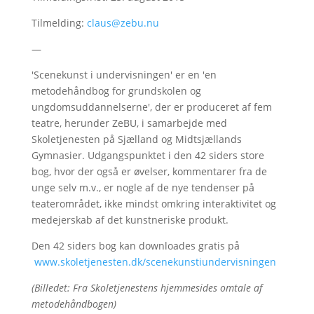
Tilmelding:
claus@zebu.nu
—
'Scenekunst i undervisningen' er en 'en
metodehåndbog for grundskolen og
ungdomsuddannelserne', der er produceret af fem
teatre, herunder ZeBU, i samarbejde med
Skoletjenesten på Sjælland og Midtsjællands
Gymnasier. Udgangspunktet i den 42 siders store
bog, hvor der også er øvelser, kommentarer fra de
unge selv m.v., er nogle af de nye tendenser på
teaterområdet, ikke mindst omkring interaktivitet og
medejerskab af det kunstneriske produkt.
Den 42 siders bog kan downloades gratis på
www.skoletjenesten.dk/scenekunstiundervisningen
(Billedet: Fra Skoletjenestens hjemmesides omtale af
metodehåndbogen)