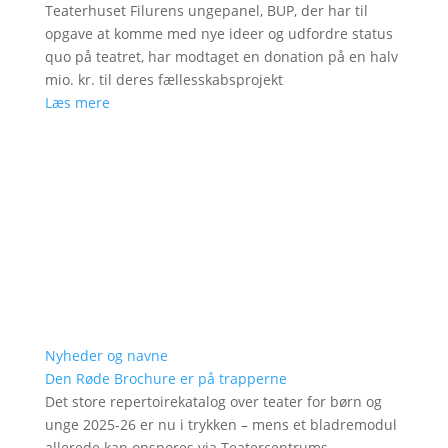
Teaterhuset Filurens ungepanel, BUP, der har til
opgave at komme med nye ideer og udfordre status
quo på teatret, har modtaget en donation på en halv
mio. kr. til deres fællesskabsprojekt
Læs mere
Nyheder og navne
Den Røde Brochure er på trapperne
Det store repertoirekatalog over teater for børn og
unge 2025-26 er nu i trykken – mens et bladremodul
allerede kan opspores via Teatercentrums