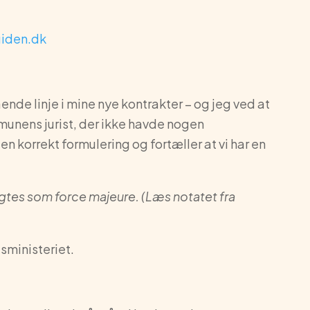
iden.dk
nde linje i mine nye kontrakter – og jeg ved at
munens jurist, der ikke havde nogen
en korrekt formulering og fortæller at vi har en
agtes som force majeure.
(Læs notatet fra
sministeriet.