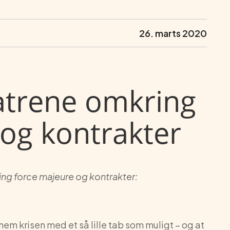
26. marts 2020
eatrene omkring
og kontrakter
g force majeure og kontrakter:
nem krisen med et så lille tab som muligt – og at