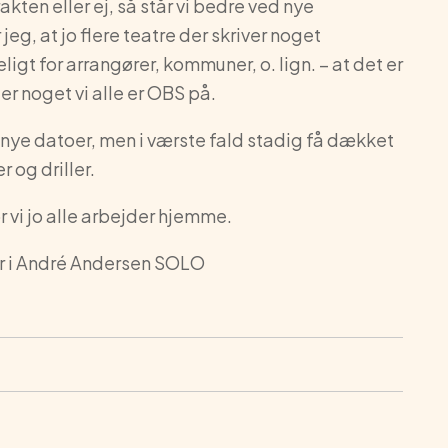
kten eller ej, så står vi bedre ved nye
eg, at jo flere teatre der skriver noget
eligt for arrangører, kommuner, o. lign. – at det er
r noget vi alle er OBS på.
e nye datoer, men i værste fald stadig få dækket
 og driller.
r vi jo alle arbejder hjemme.
ler i André Andersen SOLO