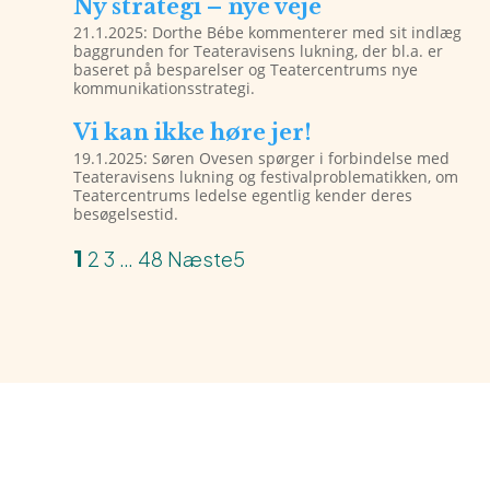
Ny strategi – nye veje
21.1.2025: Dorthe Bébe kommenterer med sit indlæg
baggrunden for Teateravisens lukning, der bl.a. er
baseret på besparelser og Teatercentrums nye
kommunikationsstrategi.
Vi kan ikke høre jer!
19.1.2025: Søren Ovesen spørger i forbindelse med
Teateravisens lukning og festivalproblematikken, om
Teatercentrums ledelse egentlig kender deres
besøgelsestid.
1
2
3
…
48
Næste