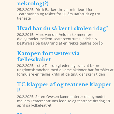
nekrolog(?)
25.2.2025: Dirck Backer skriver mindeord for
Teateravisen og takker for 50 års uafbrudt og tro
tjeneste
Hvad har du så lært i skolen i dag?
20.2.2015: Marc van der Velden kommenterer
dialogmødet mellem Teatercentrums ledelse &
bestyrelse på baggrund af en række teatres opråb
Kampen fortsætter via
fællesskabet
20.2.2025: Lotte Faarup glæder sig over, at børne-
ungdomsbranchen med diverse aktioner har formålet at
formulere en fælles kritik af de ting, der sker i tiden
TC klapper af og teatrene klapper
i!
20.2.2025: Søren Ovesen kommenterer dialogmødet
mellem Teatercentrums ledelse og teatrene tirsdag 18.
april på Folketeatret