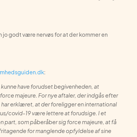
 jo godt være nervøs for at der kommer en
omhedsguiden.dk
:
ikke kunne have forudset begivenheden, at
force majeure. For nye aftaler, der indgås efter
r erklæret, at der foreligger en international
us/covid-19 være lettere at forudsige. I et
en part, som påberåber sig force majeure, at få
ritagende for manglende opfyldelse af sine