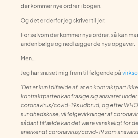
der kommer nye ordrer i bogen.
Og det er derfor jeg skriver til jer:
For selvom der kommer nye ordrer, så kan man
anden bølge og nedlægger de nye opgaver.
Men…
Jeg har snuset mig frem til følgende på
virks
'Det er kun i tilfælde af, at en kontraktpart 
kontraktparten kan frasige sig ansvaret under 
coronavirus/covid-19s udbrud, og efter WHO ha
sundhedskrise, vil følgevirkninger af coronavir
sådant tilfælde kan det være vanskeligt for d
anerkendt coronavirus/covid-19 som ansvarsf