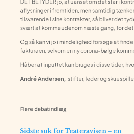
DET BETYDER jo, at uanset om det står i kontra
aflysninger i fremtiden, men samtidig tænker j
tilsvarende i sine kontrakter, så bliver det tyd
svært at komme udenom næste gang, for det e
Og så kan vi jo i mindelighed forsøge at find
fakturaen, selvom en ny corona-bølge kommer
Håber at inputtet kan bruges i disse tider, hvo
André Andersen,
stifter, leder og skuespil
Flere debatindlæg
Sidste suk for Teateravisen – en