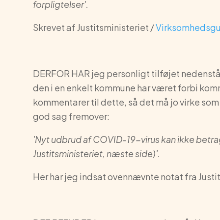
forpligtelser'.
Skrevet af Justitsministeriet /
Virksomhedsgu
DERFOR HAR jeg personligt tilføjet nedenståe
den i en enkelt kommune har været forbi kom
kommentarer til dette, så det må jo virke som 
god sag fremover:
'Nyt udbrud af COVID-19-virus kan ikke betr
Justitsministeriet, næste side)'.
Her har jeg indsat ovennævnte notat fra Justit