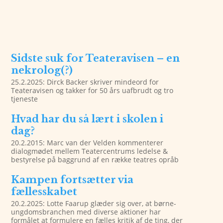
Sidste suk for Teateravisen – en
nekrolog(?)
25.2.2025: Dirck Backer skriver mindeord for
Teateravisen og takker for 50 års uafbrudt og tro
tjeneste
Hvad har du så lært i skolen i
dag?
20.2.2015: Marc van der Velden kommenterer
dialogmødet mellem Teatercentrums ledelse &
bestyrelse på baggrund af en række teatres opråb
Kampen fortsætter via
fællesskabet
20.2.2025: Lotte Faarup glæder sig over, at børne-
ungdomsbranchen med diverse aktioner har
formålet at formulere en fælles kritik af de ting, der