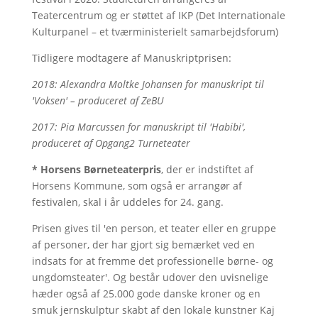
Teatercentrum og er støttet af IKP (Det Internationale
Kulturpanel – et tværministerielt samarbejdsforum)
Tidligere modtagere af Manuskriptprisen:
2018: Alexandra Moltke Johansen for manuskript til
'Voksen' – produceret af ZeBU
2017: Pia Marcussen for manuskript til 'Habibi',
produceret af Opgang2 Turneteater
* Horsens Børneteaterpris
, der er indstiftet af
Horsens Kommune, som også er arrangør af
festivalen, skal i år uddeles for 24. gang.
Prisen gives til 'en person, et teater eller en gruppe
af personer, der har gjort sig bemærket ved en
indsats for at fremme det professionelle børne- og
ungdomsteater'. Og består udover den uvisnelige
hæder også af 25.000 gode danske kroner og en
smuk jernskulptur skabt af den lokale kunstner Kaj