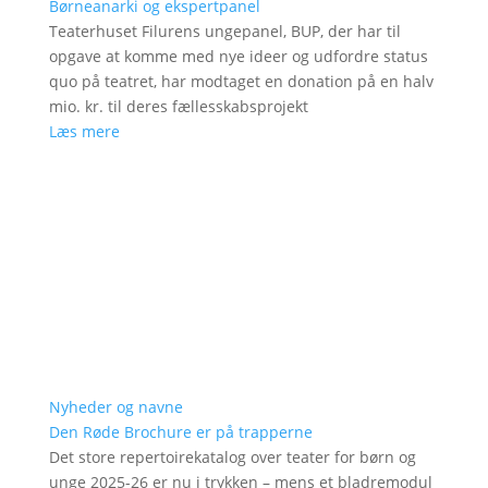
Børneanarki og ekspertpanel
Teaterhuset Filurens ungepanel, BUP, der har til
opgave at komme med nye ideer og udfordre status
quo på teatret, har modtaget en donation på en halv
mio. kr. til deres fællesskabsprojekt
Læs mere
Nyheder og navne
Den Røde Brochure er på trapperne
Det store repertoirekatalog over teater for børn og
unge 2025-26 er nu i trykken – mens et bladremodul