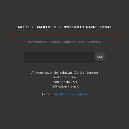
ARTIKLER
ANMELDELSER
NYHEDER OG NAVNE
DEBAT
OM TEATERAVISEN
KONTAKT
ANNONCER
ARKIV
NYHEDSMAIL
Ansvarshavende redaktør: Carsten Jensen
Teatercentrum
Nørregade 26,1
1165 København K
E-mail:
red@teateravisen.dk