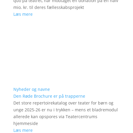
quo på teatret, har modtaget en donation på en halv
mio. kr. til deres fællesskabsprojekt
Læs mere
Nyheder og navne
Den Røde Brochure er på trapperne
Det store repertoirekatalog over teater for børn og
unge 2025-26 er nu i trykken – mens et bladremodul
allerede kan opspores via Teatercentrums
hjemmeside
Læs mere