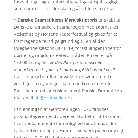
forestillinger og et internationalt gæstespil, fagligt
seminar m.v. – for der skal også uddeles to priser:
* Danske Dramatikeres Manuskriptpris
er skabt af
Danske Dramatikere i samarbejde med Dramatiker
Væksthus og Horsens Teaterfestival og gives for et
fremragende tekstlige grundlag til en af den
foregående sæsons (2018-19) forestillinger indenfor
børne- og ungdomsteaterområdet. Prisen er på
15.000 kr. og der er
deadline for at indsende
manuskripter 3. juli – til manuskript@dramatiker.dk
–
hvor en jury herefter udvælger prisvinderen. For
yderligere oplysninger kan man kontakte Anders
Busk, kommunikationskonsulent Danske Dramatikere
på e-mail
ab@dramatiker.dk
I anledningen af Genforeningen 2020 tilbydes
prismodtageren endvidere en studietur til Tyskland,
hvor vedkommende får mulighed for at møde det
tyske publikum og præsentere sit værk på en udvalgt
festival i 2020. Studieturen arrangeres af