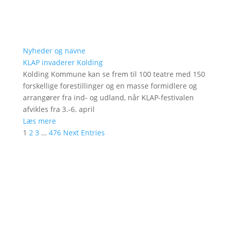
Nyheder og navne
KLAP invaderer Kolding
Kolding Kommune kan se frem til 100 teatre med 150
forskellige forestillinger og en masse formidlere og
arrangører fra ind- og udland, når KLAP-festivalen
afvikles fra 3.-6. april
Læs mere
1
2
3
…
476
Next Entries