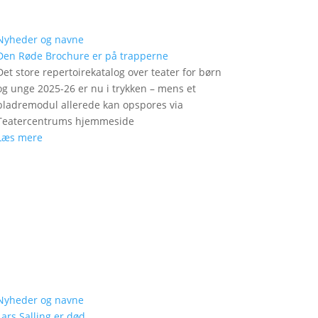
Nyheder og navne
Den Røde Brochure er på trapperne
Det store repertoirekatalog over teater for børn
og unge 2025-26 er nu i trykken – mens et
bladremodul allerede kan opspores via
Teatercentrums hjemmeside
Læs mere
Nyheder og navne
Lars Salling er død