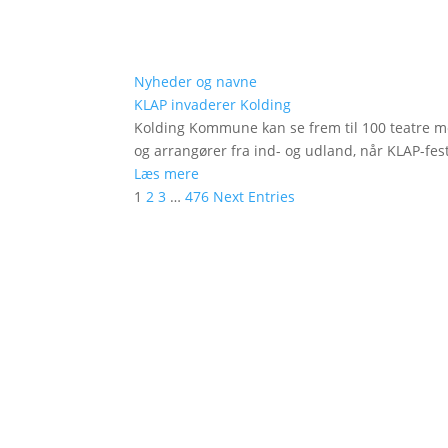
Nyheder og navne
KLAP invaderer Kolding
Kolding Kommune kan se frem til 100 teatre me
og arrangører fra ind- og udland, når KLAP-festi
Læs mere
1
2
3
…
476
Next Entries