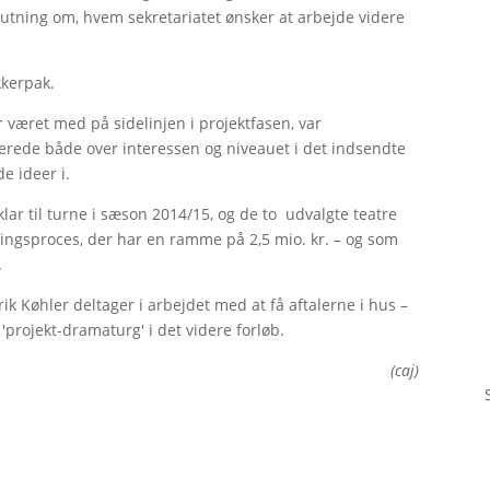
slutning om, hvem sekretariatet ønsker at arbejde videre
kkerpak.
r været med på sidelinjen i projektfasen, var
onerede både over interessen og niveauet i det indsendte
e ideer i.
klar til turne i sæson 2014/15, og de to udvalgte teatre
ingsproces, der har en ramme på 2,5 mio. kr. – og som
.
k Køhler deltager i arbejdet med at få aftalerne i hus –
'projekt-dramaturg' i det videre forløb.
(caj)