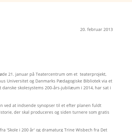
20. februar 2013
møde 21. januar på Teatercentrum om et teaterprojekt,
hus Universitet og Danmarks Pædagogiske Bibliotek via et
et danske skolesystems 200-års-jubilæum i 2014, har sat i
en ved at indsende synopser til et efter planen fuldt
storie, der skal produceres og siden turnere som gratis
ra 'Skole i 200 år' og dramaturg Trine Wisbech fra Det