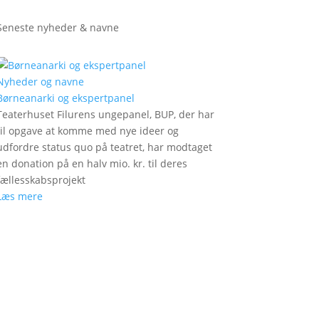
Seneste nyheder & navne
Nyheder og navne
Børneanarki og ekspertpanel
Teaterhuset Filurens ungepanel, BUP, der har
til opgave at komme med nye ideer og
udfordre status quo på teatret, har modtaget
en donation på en halv mio. kr. til deres
fællesskabsprojekt
Læs mere