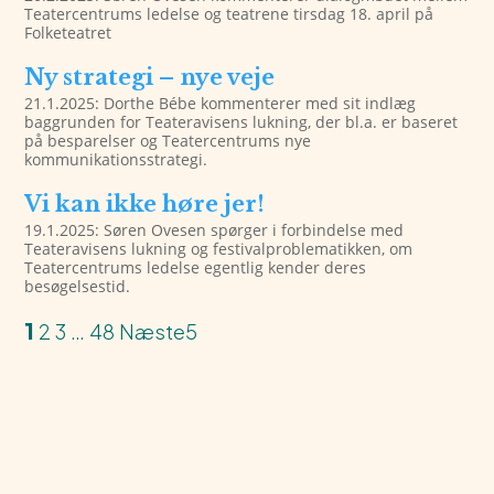
Teatercentrums ledelse og teatrene tirsdag 18. april på
Folketeatret
Ny strategi – nye veje
21.1.2025: Dorthe Bébe kommenterer med sit indlæg
baggrunden for Teateravisens lukning, der bl.a. er baseret
på besparelser og Teatercentrums nye
kommunikationsstrategi.
Vi kan ikke høre jer!
19.1.2025: Søren Ovesen spørger i forbindelse med
Teateravisens lukning og festivalproblematikken, om
Teatercentrums ledelse egentlig kender deres
besøgelsestid.
1
2
3
…
48
Næste