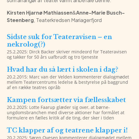
som arrangør af teater varmt anbefale denne.
Kirsten Hjarnø Mathiassen
&
Anne-Marie Busch-
Steenberg
, Teaterkredsen Mariagerfjord
Sidste suk for Teateravisen – en
nekrolog(?)
25.2.2025: Dirck Backer skriver mindeord for Teateravisen
og takker for 50 års uafbrudt og tro tjeneste
Hvad har du så lært i skolen i dag?
20.2.2015: Marc van der Velden kommenterer dialogmødet
mellem Teatercentrums ledelse & bestyrelse på baggrund
af en række teatres opråb
Kampen fortsætter via fællesskabet
20.2.2025: Lotte Faarup glæder sig over, at børne-
ungdomsbranchen med diverse aktioner har formålet at
formulere en fælles kritik af de ting, der sker i tiden
TC klapper af og teatrene klapper i!
20.2.2025: Søren Ovesen kommenterer dialogmødet mellem