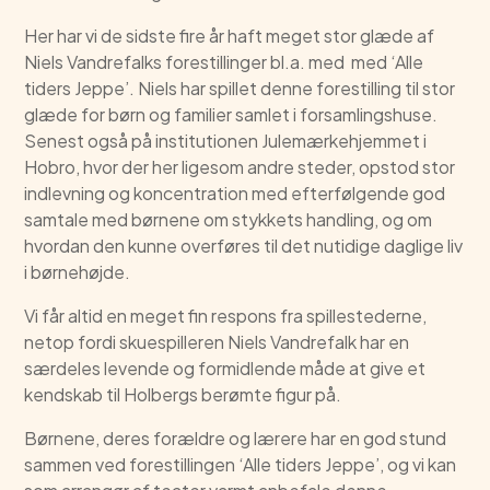
Her har vi de sidste fire år haft meget stor glæde af
Niels Vandrefalks forestillinger bl.a. med med ‘Alle
tiders Jeppe’. Niels har spillet denne forestilling til stor
glæde for børn og familier samlet i forsamlingshuse.
Senest også på institutionen Julemærkehjemmet i
Hobro, hvor der her ligesom andre steder, opstod stor
indlevning og koncentration med efterfølgende god
samtale med børnene om stykkets handling, og om
hvordan den kunne overføres til det nutidige daglige liv
i børnehøjde.
Vi får altid en meget fin respons fra spillestederne,
netop fordi skuespilleren Niels Vandrefalk har en
særdeles levende og formidlende måde at give et
kendskab til Holbergs berømte figur på.
Børnene, deres forældre og lærere har en god stund
sammen ved forestillingen ‘Alle tiders Jeppe’, og vi kan