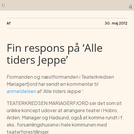
Af
30. maj 2012
Fin respons på ‘Alle
tiders Jeppe’
Formanden og næstformanden i Teaterkredsen
Mariagerfjord har sendt en kommentar til
anmeldelsen
af ‘Alle tiders Jeppe’:
TEATERKREDSEN MARIAGERFJORD ser det som sit
unikke koncept udover at arrangere teater i Hobro,
Arden, Mariager og Hadsund, også at komme rundt i f.
eks. forsamlingshusene i hele kommunen med
teaterforestillinger.