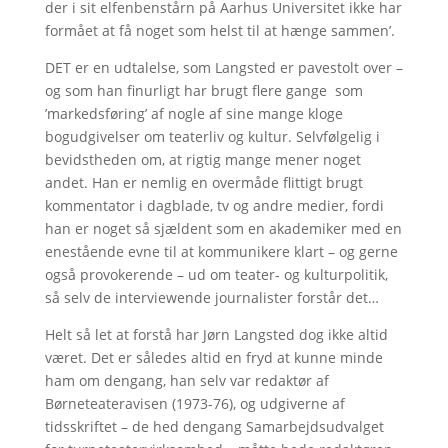
der i sit elfenbenstårn på Aarhus Universitet ikke har
formået at få noget som helst til at hænge sammen’.
DET er en udtalelse, som Langsted er pavestolt over –
og som han finurligt har brugt flere gange som
’markedsføring’ af nogle af sine mange kloge
bogudgivelser om teaterliv og kultur. Selvfølgelig i
bevidstheden om, at rigtig mange mener noget
andet. Han er nemlig en overmåde flittigt brugt
kommentator i dagblade, tv og andre medier, fordi
han er noget så sjældent som en akademiker med en
enestående evne til at kommunikere klart – og gerne
også provokerende – ud om teater- og kulturpolitik,
så selv de interviewende journalister forstår det…
Helt så let at forstå har Jørn Langsted dog ikke altid
været. Det er således altid en fryd at kunne minde
ham om dengang, han selv var redaktør af
Børneteateravisen (1973-76), og udgiverne af
tidsskriftet – de hed dengang Samarbejdsudvalget