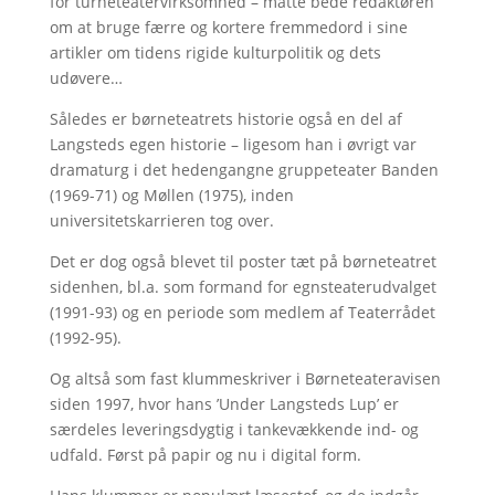
for turneteatervirksomhed – måtte bede redaktøren
om at bruge færre og kortere fremmedord i sine
artikler om tidens rigide kulturpolitik og dets
udøvere…
Således er børneteatrets historie også en del af
Langsteds egen historie – ligesom han i øvrigt var
dramaturg i det hedengangne gruppeteater Banden
(1969-71) og Møllen (1975), inden
universitetskarrieren tog over.
Det er dog også blevet til poster tæt på børneteatret
sidenhen, bl.a. som formand for egnsteaterudvalget
(1991-93) og en periode som medlem af Teaterrådet
(1992-95).
Og altså som fast klummeskriver i Børneteateravisen
siden 1997, hvor hans ’Under Langsteds Lup’ er
særdeles leveringsdygtig i tankevækkende ind- og
udfald. Først på papir og nu i digital form.