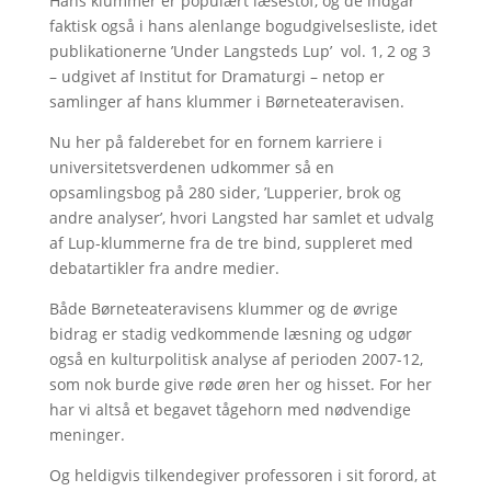
Hans klummer er populært læsestof, og de indgår
faktisk også i hans alenlange bogudgivelsesliste, idet
publikationerne ’Under Langsteds Lup’ vol. 1, 2 og 3
– udgivet af Institut for Dramaturgi – netop er
samlinger af hans klummer i Børneteateravisen.
Nu her på falderebet for en fornem karriere i
universitetsverdenen udkommer så en
opsamlingsbog på 280 sider, ’Lupperier, brok og
andre analyser’, hvori Langsted har samlet et udvalg
af Lup-klummerne fra de tre bind, suppleret med
debatartikler fra andre medier.
Både Børneteateravisens klummer og de øvrige
bidrag er stadig vedkommende læsning og udgør
også en kulturpolitisk analyse af perioden 2007-12,
som nok burde give røde øren her og hisset. For her
har vi altså et begavet tågehorn med nødvendige
meninger.
Og heldigvis tilkendegiver professoren i sit forord, at