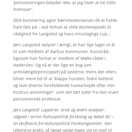
’pensioneringen betyder
ikke
, at jeg lover at tie stille
fremover’.
DEN kursivering agter børneteateravisen.dk at holde
ham fast på – ved fortsat at stille klummeplads til
rådighed for Langsted og hans missilagtige Lup…
Jørn Langsted oplyser i øvrigt, at han lige tager et år
til som medlem af Aarhus Kommunes Kunstråd,
ligesom han fortsat er medlem af Mølle-rådet i
Haderslev. Og så er der lige en bog (om
armslængdeprincippet) på tasterne, mens der ellers
bliver mere tid til at 'klappe hunden, fodre kattene
og lave diverse forefaldende havearbejde efter min
hustrus anvisninger', som det tørt lyder fra den snart
pensionerede professor.
Jørn Langsted: Lupperier, brok og andre analyser.
Udgivet i serien ’Kulturpolitisk forskning og debat (6)’ –
en skriftserie fra Kulturpolitisk Forskningscenter. Kan
rekvireres gratis, så længe oplag haves, via en mail til