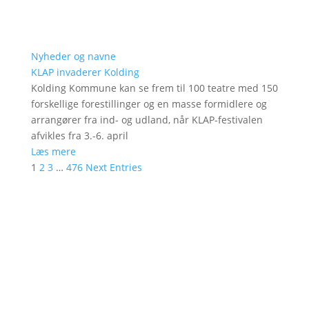
Nyheder og navne
KLAP invaderer Kolding
Kolding Kommune kan se frem til 100 teatre med 150
forskellige forestillinger og en masse formidlere og
arrangører fra ind- og udland, når KLAP-festivalen
afvikles fra 3.-6. april
Læs mere
1
2
3
…
476
Next Entries