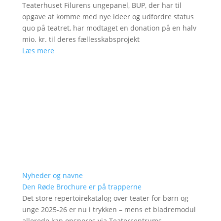
Teaterhuset Filurens ungepanel, BUP, der har til
opgave at komme med nye ideer og udfordre status
quo på teatret, har modtaget en donation på en halv
mio. kr. til deres fællesskabsprojekt
Læs mere
Nyheder og navne
Den Røde Brochure er på trapperne
Det store repertoirekatalog over teater for børn og
unge 2025-26 er nu i trykken – mens et bladremodul
allerede kan opspores via Teatercentrums