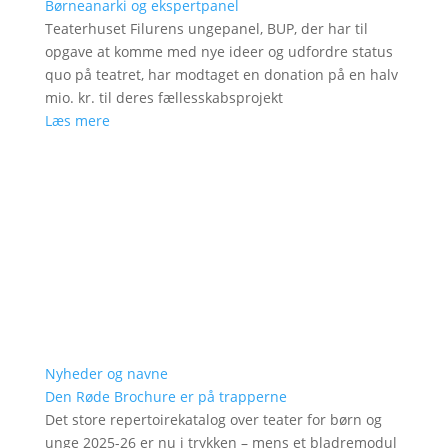
Børneanarki og ekspertpanel
Teaterhuset Filurens ungepanel, BUP, der har til
opgave at komme med nye ideer og udfordre status
quo på teatret, har modtaget en donation på en halv
mio. kr. til deres fællesskabsprojekt
Læs mere
Nyheder og navne
Den Røde Brochure er på trapperne
Det store repertoirekatalog over teater for børn og
unge 2025-26 er nu i trykken – mens et bladremodul