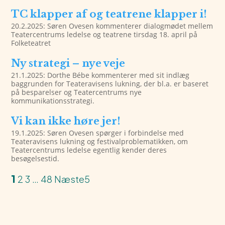
TC klapper af og teatrene klapper i!
20.2.2025: Søren Ovesen kommenterer dialogmødet mellem
Teatercentrums ledelse og teatrene tirsdag 18. april på
Folketeatret
Ny strategi – nye veje
21.1.2025: Dorthe Bébe kommenterer med sit indlæg
baggrunden for Teateravisens lukning, der bl.a. er baseret
på besparelser og Teatercentrums nye
kommunikationsstrategi.
Vi kan ikke høre jer!
19.1.2025: Søren Ovesen spørger i forbindelse med
Teateravisens lukning og festivalproblematikken, om
Teatercentrums ledelse egentlig kender deres
besøgelsestid.
1
2
3
…
48
Næste