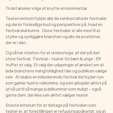
Til det ønsker vi lige at knytte en kommentar.
Teatercentrum hylder alle de selvbestaltede festivaler
og deres forskellige bud og perspektiver på, hvad en
festival skal kunne. Disse festivaler er alle med til at
styrke og synliggøre branchen og alle de positioner,
der er i den.
Og så har vi behov for at understege, at der på den
store festival, ’Festival – teater for børn & unge’, ER
truffet et valg. Et valg der udspringer af ønsket om at
lade branchens mangfoldighed tale og publikum vælge
selv. At skabe en inkluderende festival der byder nye
som gamle teatre velkomme, og som arbejder aktivt på
at nå ud til så mange publikummer som muligt – også
gerne dem, der ikke selv aktivt vælger teater.
Eneste kriterium for at deltage på festivalen som
teater er, at forestillingen er refusionsgodkendt, og at