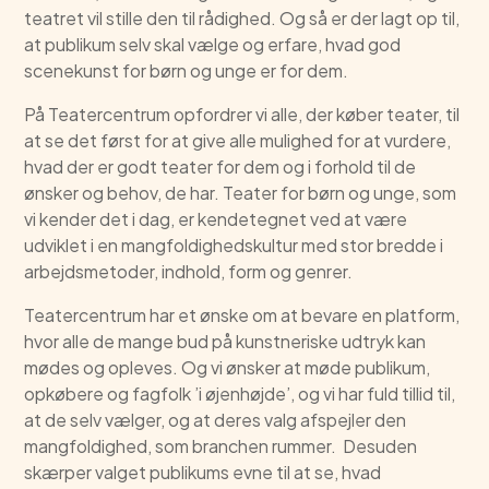
teatret vil stille den til rådighed. Og så er der lagt op til,
at publikum selv skal vælge og erfare, hvad god
scenekunst for børn og unge er for dem.
På Teatercentrum opfordrer vi alle, der køber teater, til
at se det først for at give alle mulighed for at vurdere,
hvad der er godt teater for dem og i forhold til de
ønsker og behov, de har. Teater for børn og unge, som
vi kender det i dag, er kendetegnet ved at være
udviklet i en mangfoldighedskultur med stor bredde i
arbejdsmetoder, indhold, form og genrer.
Teatercentrum har et ønske om at bevare en platform,
hvor alle de mange bud på kunstneriske udtryk kan
mødes og opleves. Og vi ønsker at møde publikum,
opkøbere og fagfolk ’i øjenhøjde’, og vi har fuld tillid til,
at de selv vælger, og at deres valg afspejler den
mangfoldighed, som branchen rummer. Desuden
skærper valget publikums evne til at se, hvad