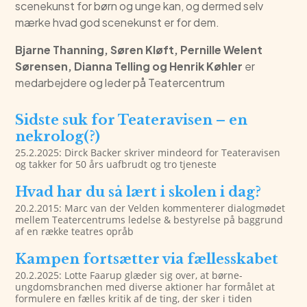
scenekunst for børn og unge kan, og dermed selv
mærke hvad god scenekunst er for dem.
Bjarne Thanning, Søren Kløft, Pernille Welent
Sørensen, Dianna Telling og Henrik Køhler
er
medarbejdere og leder på Teatercentrum
Sidste suk for Teateravisen – en
nekrolog(?)
25.2.2025: Dirck Backer skriver mindeord for Teateravisen
og takker for 50 års uafbrudt og tro tjeneste
Hvad har du så lært i skolen i dag?
20.2.2015: Marc van der Velden kommenterer dialogmødet
mellem Teatercentrums ledelse & bestyrelse på baggrund
af en række teatres opråb
Kampen fortsætter via fællesskabet
20.2.2025: Lotte Faarup glæder sig over, at børne-
ungdomsbranchen med diverse aktioner har formålet at
formulere en fælles kritik af de ting, der sker i tiden