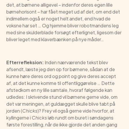
det, at børnene alligevel – indenfor deres egen lille
børnehorisont – har fået meget ud af det, om end det
indimellem også er noget helt andet, end hvad de
voksne har set … Og hjemme bliver robotmandens leg
med sine skulderblade forsøgt efterlignet, ligesom der
bliver leget med klaverbænken på nye måder…
Efterrefleksion:
Inden nærværende tekst blev
afsendt, læste jeg den op for børnene, sådan at de
kunne høre deres ord og point og give deres accept
af, at det kunne komme til offentliggørelse … Dette
afstedkom en ny lille samtale, hvoraf følgende kan
udledes: I skrivende stund vil børnene gerne vide, om
det var meningen, at guldægget skulle blive tabt på
jorden (
Chicks
)? Frey vil også gerne vide hvorfor, at
kyllingerne i
Chicks
løb rundt om buret i søndagens
første forestilling, når de ikke gjorde det anden gang