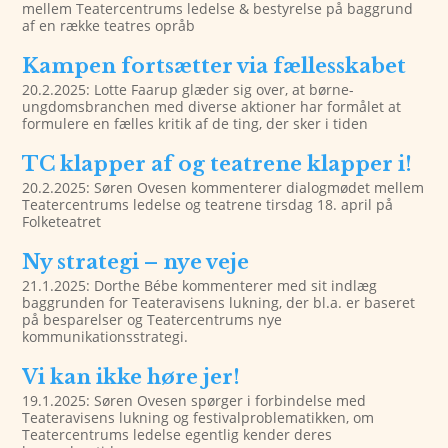
mellem Teatercentrums ledelse & bestyrelse på baggrund
af en række teatres opråb
Kampen fortsætter via fællesskabet
20.2.2025: Lotte Faarup glæder sig over, at børne-
ungdomsbranchen med diverse aktioner har formålet at
formulere en fælles kritik af de ting, der sker i tiden
TC klapper af og teatrene klapper i!
20.2.2025: Søren Ovesen kommenterer dialogmødet mellem
Teatercentrums ledelse og teatrene tirsdag 18. april på
Folketeatret
Ny strategi – nye veje
21.1.2025: Dorthe Bébe kommenterer med sit indlæg
baggrunden for Teateravisens lukning, der bl.a. er baseret
på besparelser og Teatercentrums nye
kommunikationsstrategi.
Vi kan ikke høre jer!
19.1.2025: Søren Ovesen spørger i forbindelse med
Teateravisens lukning og festivalproblematikken, om
Teatercentrums ledelse egentlig kender deres