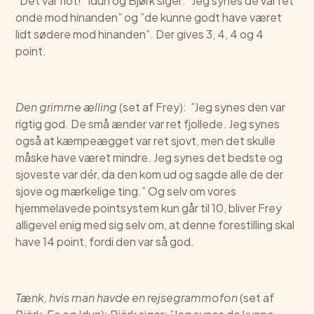
”Det var flot!” Idun og Bjørk siger: ”Jeg synes de var ret
onde mod hinanden” og ”de kunne godt have været
lidt sødere mod hinanden”. Der gives 3, 4, 4 og 4
point.
Den grimme ælling
(set af Frey): ”Jeg synes den var
rigtig god. De små ænder var ret fjollede. Jeg synes
også at kæmpeægget var ret sjovt, men det skulle
måske have været mindre. Jeg synes det bedste og
sjoveste var dér, da den kom ud og sagde alle de der
sjove og mærkelige ting.” Og selv om vores
hjemmelavede pointsystem kun går til 10, bliver Frey
alligevel enig med sig selv om, at denne forestilling skal
have 14 point, fordi den var så god.
Tænk, hvis man havde en rejsegrammofon
(set af