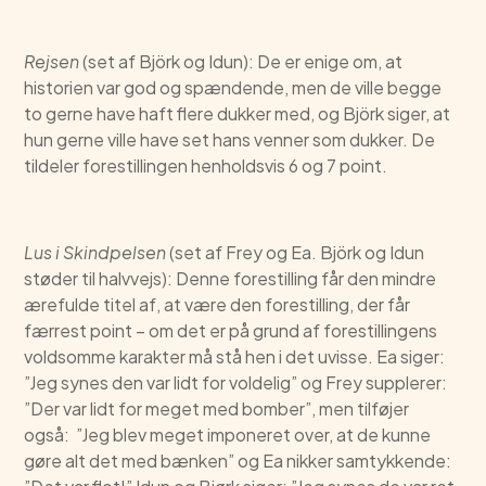
Rejsen
(set af Björk og Idun): De er enige om, at
historien var god og spændende, men de ville begge
to gerne have haft flere dukker med, og Björk siger, at
hun gerne ville have set hans venner som dukker. De
tildeler forestillingen henholdsvis 6 og 7 point.
Lus i Skindpelsen
(set af Frey og Ea. Björk og Idun
støder til halvvejs): Denne forestilling får den mindre
ærefulde titel af, at være den forestilling, der får
færrest point – om det er på grund af forestillingens
voldsomme karakter må stå hen i det uvisse. Ea siger:
”Jeg synes den var lidt for voldelig” og Frey supplerer:
”Der var lidt for meget med bomber”, men tilføjer
også: ”Jeg blev meget imponeret over, at de kunne
gøre alt det med bænken” og Ea nikker samtykkende: