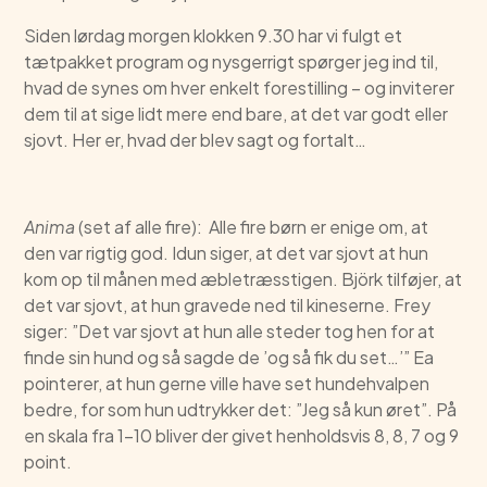
Siden lørdag morgen klokken 9.30 har vi fulgt et
tætpakket program og nysgerrigt spørger jeg ind til,
hvad de synes om hver enkelt forestilling – og inviterer
dem til at sige lidt mere end bare, at det var godt eller
sjovt. Her er, hvad der blev sagt og fortalt…
Anima
(set af alle fire): Alle fire børn er enige om, at
den var rigtig god. Idun siger, at det var sjovt at hun
kom op til månen med æbletræsstigen. Björk tilføjer, at
det var sjovt, at hun gravede ned til kineserne. Frey
siger: ”Det var sjovt at hun alle steder tog hen for at
finde sin hund og så sagde de ’og så fik du set…’” Ea
pointerer, at hun gerne ville have set hundehvalpen
bedre, for som hun udtrykker det: ”Jeg så kun øret”. På
en skala fra 1-10 bliver der givet henholdsvis 8, 8, 7 og 9
point.