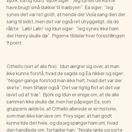
Björk, Ea og Idun): Björk siger: ”Jeg synes de kunne
have brugt små dukker til træbyen”. Ea siger: ”Jeg
synes det var ret godt, at hende der Viola sang den der
sang til sidst, men det var også ret uhyggeligt, da de
råbte: ’Løb! Løb!’ og Idun siger: ”Jeg synes ikke ham
der Henry skulle dø”. Pigerne tildeler hver forestillingen
9 point.
Othello
(set af alle fire)
:
Idun ærgrer sig over, at man
ikke kunne forstå, hvad de sagde og Ea nikker og siger:
”Nogen gange forstod man ikke helt, hvad det var der
skete”, men tilføjer også ”Det var rigtig flot at det var
lavet ud af træ”. Björk og Idun er enige om, at de alle
sammen ikke skulle dø, men her påpeger Ea, som
gruppens ældste, at Othello allerede er en historie,
som man ikke kan lave om. Frey siger, at han godt
kunne lide det hele, og da jeg spørger ham om, hvad
den handlede om, fortæller han: ”Nogle røde og sorte