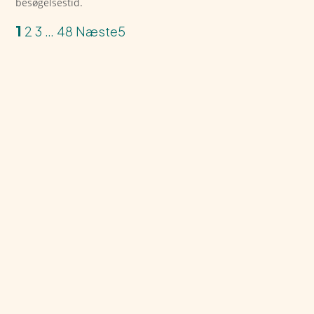
besøgelsestid.
1
2
3
…
48
Næste