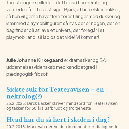
forestillingen spillede – dette sad han nemlig og
ventede på… Til sidst siger Bjørk, at hun elsker dukker,
så hun vil gerne have flere forestillinger med dukker og
især med playmobilfigurer: så hvis der er nogen, der en
dag finder på at lave et univers, der foregår i et
playmobilland, så lad os det vide! Vi kommer!
Julie Johanne Kirkegaard
er dramatiker og BA i
uddannelsesvidenskab med kandidatgrad i
pædagogisk filosofi
Sidste suk for Teateravisen – en
nekrolog(?)
25.2.2025: Dirck Backer skriver mindeord for Teateravisen
og takker for 50 års uafbrudt og tro tjeneste
Hvad har du så lært i skolen i dag?
20.2.2015: Marc van der Velden kommenterer dialogmødet