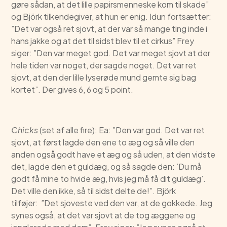
gøre sådan, at det lille papirsmenneske kom til skade”
og Björk tilkendegiver, at hun er enig. Idun fortsætter:
”Det var også ret sjovt, at der var så mange ting inde i
hans jakke og at det til sidst blev til et cirkus” Frey
siger: ”Den var meget god. Det var meget sjovt at der
hele tiden var noget, der sagde noget. Det var ret
sjovt, at den der lille lyserøde mund gemte sig bag
kortet”. Der gives 6, 6 og 5 point.
Chicks
(set af alle fire): Ea: ”Den var god. Det var ret
sjovt, at først lagde den ene to æg og så ville den
anden også godt have et æg og så uden, at den vidste
det, lagde den et guldæg, og så sagde den: ’Du må
godt få mine to hvide æg, hvis jeg må få dit guldæg’.
Det ville den ikke, så til sidst delte de!”. Björk
tilføjer: ”Det sjoveste ved den var, at de gokkede. Jeg
synes også, at det var sjovt at de tog æggene og