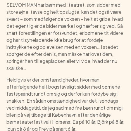
SELVOM MAN har børn med i teatret, som sidder med
store øjne, tavse og helt opslugte, kan det også være
svært – som medfølgende voksen – helt at gribe, hvad
det egentlig er de bider mærke i og hæfter sig ved. Så
snart forestillingen er forsvundet, er børnene tit videre
og har tilsyneladende ikke brug for at fordøje
indtrykkene og oplevelsen med en voksen… I stedet
spørger de efter den is, man måske har lovet dem,
springer hen til legepladsen eller vil vide, hvad der nu
skal ske…
Heldigvis er der omstændigheder, hvor man
efterfølgende helt bogstaveligt sidder med børnene
fastspændt rundt om sig og derfor kan fordybe sig i
snakken. En sådan omstændighed var det i søndags
ved middagstid, da jeg sad med fire børn rundt om mig i
bilen på vej tilbage til København efter den årlige
børneteaterfestival i Horsens: Ea på 10 år, Björk på 8 år,
Idun på 8 år og Frey på snart 6 år.