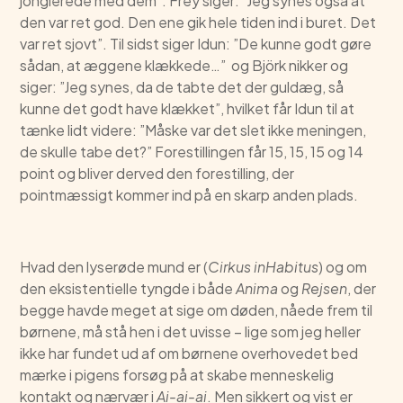
jonglerede med dem”. Frey siger: ”Jeg synes også at
den var ret god. Den ene gik hele tiden ind i buret. Det
var ret sjovt”. Til sidst siger Idun: ”De kunne godt gøre
sådan, at æggene klækkede…” og Björk nikker og
siger: ”Jeg synes, da de tabte det der guldæg, så
kunne det godt have klækket”, hvilket får Idun til at
tænke lidt videre: ”Måske var det slet ikke meningen,
de skulle tabe det?” Forestillingen får 15, 15, 15 og 14
point og bliver derved den forestilling, der
pointmæssigt kommer ind på en skarp anden plads.
Hvad den lyserøde mund er (
Cirkus inHabitus
) og om
den eksistentielle tyngde i både
Anima
og
Rejsen
, der
begge havde meget at sige om døden, nåede frem til
børnene, må stå hen i det uvisse – lige som jeg heller
ikke har fundet ud af om børnene overhovedet bed
mærke i pigens forsøg på at skabe menneskelig
kontakt og nærvær i
Ai-ai-ai
. Men sikkert og vist er