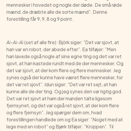
mennesker i hovedet og nogle der døde. De små røde
mænd, de dræbte alle de sorte mænd”. Denne
forestilling får 9, 9, 8 og 9 point.
Ai-Ai-Ai
(set af alle fire): Björk siger: ”Det var sjovt, at
han var en robot, der abede efter”. Ea tilføjer: ”Men
han lavede også nogle af sine egne ting og det var ret
sjovt, at han kastede rundt med de der mennesker. Og
det var sjovt, at der kom flere og flere mennesker. Jeg
synes også der kunne have været flere mennesker, for
det var ret sjovt”. Idun siger: ”Det var ret sejt, at han
kunne alle de der ting. Og jeg synes den var rigtig god.
Det var ret sjovt at ham der manden talte ligesom
fjernsynet, og det var også ret sjovt, at der kom flere
og flere fjernsyn”. Jeg spørger dem om, hvad
forestillingen handlede om og Ea siger: ”Noget med at
lege med en robot” og Bjørk tilføjer: ”Kroppen”. Til