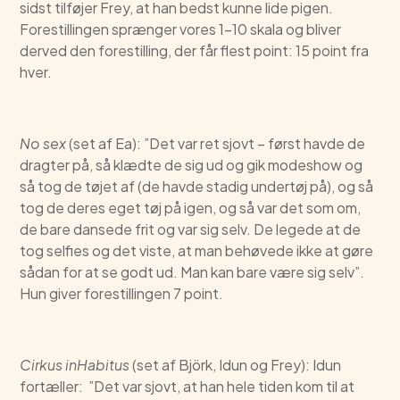
sidst tilføjer Frey, at han bedst kunne lide pigen.
Forestillingen sprænger vores 1-10 skala og bliver
derved den forestilling, der får flest point: 15 point fra
hver.
No sex
(set af Ea): ”Det var ret sjovt – først havde de
dragter på, så klædte de sig ud og gik modeshow og
så tog de tøjet af (de havde stadig undertøj på), og så
tog de deres eget tøj på igen, og så var det som om,
de bare dansede frit og var sig selv. De legede at de
tog selfies og det viste, at man behøvede ikke at gøre
sådan for at se godt ud. Man kan bare være sig selv”.
Hun giver forestillingen 7 point.
Cirkus inHabitus
(set af Björk, Idun og Frey): Idun
fortæller: ”Det var sjovt, at han hele tiden kom til at