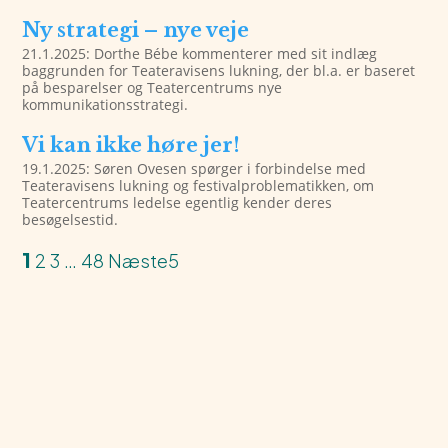
Ny strategi – nye veje
21.1.2025: Dorthe Bébe kommenterer med sit indlæg
baggrunden for Teateravisens lukning, der bl.a. er baseret
på besparelser og Teatercentrums nye
kommunikationsstrategi.
Vi kan ikke høre jer!
19.1.2025: Søren Ovesen spørger i forbindelse med
Teateravisens lukning og festivalproblematikken, om
Teatercentrums ledelse egentlig kender deres
besøgelsestid.
1
2
3
…
48
Næste