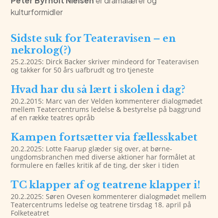
Peter Byrholt Nielsen
er dramalærer og
kulturformidler
Sidste suk for Teateravisen – en
nekrolog(?)
25.2.2025: Dirck Backer skriver mindeord for Teateravisen
og takker for 50 års uafbrudt og tro tjeneste
Hvad har du så lært i skolen i dag?
20.2.2015: Marc van der Velden kommenterer dialogmødet
mellem Teatercentrums ledelse & bestyrelse på baggrund
af en række teatres opråb
Kampen fortsætter via fællesskabet
20.2.2025: Lotte Faarup glæder sig over, at børne-
ungdomsbranchen med diverse aktioner har formålet at
formulere en fælles kritik af de ting, der sker i tiden
TC klapper af og teatrene klapper i!
20.2.2025: Søren Ovesen kommenterer dialogmødet mellem
Teatercentrums ledelse og teatrene tirsdag 18. april på
Folketeatret