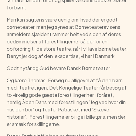
løn farer landet rundt og spiller verdens bedste teater
for børn.
Man kan sagtens være uenig om, hvad der er godt
børneteater, men jeg synes at Børneteateravisens
anmeldere sjældent rammer helt ved siden af deres
bedømmelser af forestillingerne, så derfor en
opfordring til de store teatre, når I vil lave børneteater:
Benyt jer dog af den ekspertise, vi har i Danmark.
Godt nytår og Gud bevare Dansk Børneteater
Og kære Thomas. Forsøg nu alligevel at få dine børn
med i teatret igen. Det Kongelige Teater får besøg af
to virkelig gode gæsteforestillinger her i foråret,
nemlig Åben Dans med forestillingen ’Jeg ved hvor din
hus den bor’ og Teater Patrasket med ’Skæve
historier'. Forestillingerne er billige i billetpris, men der
er smæk for skillingerne.