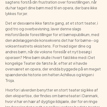
sagtens forstå din frustration over forestillingen, når
du har taget dine børn med til en opera, der bare ikke
lykkes for jer.
Det er desværre ikke første gang, at et stort teater, i
god tro og overbevisning, laver denne slags
misforståede forestillinger for et børnepublikum, med
den ødelæggende konsekvens det har for børne- og
voksenteatrets eksistens. For hvad siger dine og
andres børn, når de voksne foreslår et nyt besøg i
operaen? Mine børn skulle i hvert fald ikke med i Det
kongelige Teater de første år, efter at vi havde
overværet en opera, der endda byggede på en meget
spændende historie om helten Achilleus og krigen i
Troja.
Hvorfor i alverden benytter en stort teater sig ikke af
den ekspertise, der findes om børneteater i Danmark,
hvor vi har en hær af dygtige ildsjæle, der for en ringe