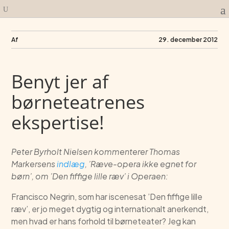
Af
29. december 2012
Benyt jer af
børneteatrenes
ekspertise!
Peter Byrholt Nielsen kommenterer Thomas
Markersens
indlæg
, ’Ræve-opera ikke egnet for
børn’, om ’Den fiffige lille ræv’ i Operaen:
Francisco Negrin, som har iscenesat ’Den fiffige lille
ræv’, er jo meget dygtig og internationalt anerkendt,
men hvad er hans forhold til børneteater? Jeg kan