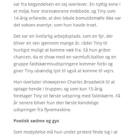
var fra begyndelsen en sej overlever. En nyttig evne i
et miljø, hvor storesøstrene mobbede, og Tiny som
14-årig erfarede, at den lokale bomuldsmølle ikke var
det voksen-eventyr, som hun havde troet.
Det var en livsfarlig arbejdsplads, som en fyr, der
bliver en ven igennem mange år, råder Tiny til
hurtigst muligt at komme væk fra. Så hun griber
chancen, da et show med en varmluft-ballon og en
gruppe faldskærmsudspringere kommer forbi og
giver Tiny ubændig lyst til også at komme til vejrs.
Hun overtaler showejeren Charles Broadwick til at
optage hende i truppen, og som kun 15-årig
foretager Tiny sit første udspring med faldskærm. Få
år senere bliver hun den første kvindelige
udspringer fra flyvemaskine.
Poetisk sødme og gys
Som modydelse må hun under protest finde sig i at