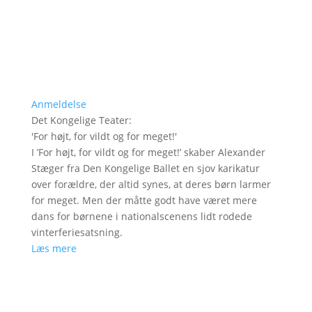
Anmeldelse
Det Kongelige Teater
:
'
For højt, for vildt og for meget!
'
I ’For højt, for vildt og for meget!’ skaber Alexander
Stæger fra Den Kongelige Ballet en sjov karikatur
over forældre, der altid synes, at deres børn larmer
for meget. Men der måtte godt have været mere
dans for børnene i nationalscenens lidt rodede
vinterferiesatsning.
Læs mere