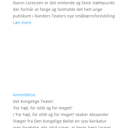
Nanni Lorenzen er det smilende og faste støttepunkt,
der formår at fange og fastholde det helt unge
publikum i Randers Teaters nye småbørnsforestilling
Læs mere
Anmeldelse
Det Kongelige Teater
:
'
For højt, for vildt og for meget!
'
I ’For højt, for vildt og for meget!’ skaber Alexander
Stæger fra Den Kongelige Ballet en sjov karikatur
over forældre, der altid synes, at deres børn larmer