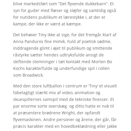
blive markedsført som ”Det flyvende dukkebarn”. Et
syn for guder med flæser og sløjfer og samtidig også
for nutidens publikum et lærestykke i, at der er
kampe, der ikke er værd at kæmpe.
Det behøver Tiny ikke at sige, for det fremgår klart af
Anna Panduros fine mimik. Fuld af poetisk sødme,
inddragende glimt i øjet til publikum og smittende
råstyrke sætter hendes udtryksfulde ansigt de
skiftende stemninger i tæt kontakt med Morten Bo
Kochs karakterfulde og underfundige spil i rollen
som Broadwick.
Med den store luftballon i centrum er ’Tiny’ et visuelt
fabelagtigt stærkt mix af video, animation og
skuespillernes samspil med de tekniske finesser. Et
par enorme sorte overskæg og ditto hatte er nok til
at præsentere brødrene Wright, der opfandt
flyvemaskinen. Andre personer og årene, der går, får
præcis karakter med en hovedbeklædning eller jakke