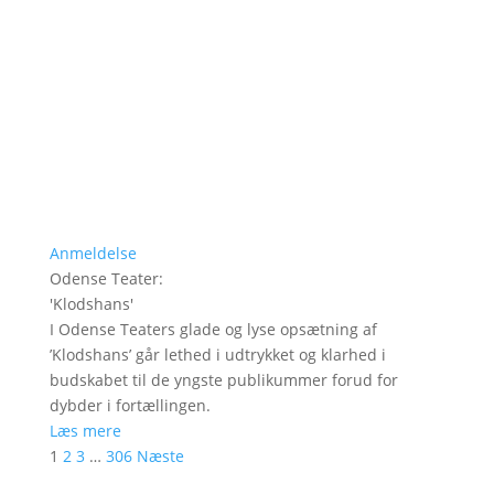
Anmeldelse
Odense Teater
:
'
Klodshans
'
I Odense Teaters glade og lyse opsætning af
’Klodshans’ går lethed i udtrykket og klarhed i
budskabet til de yngste publikummer forud for
dybder i fortællingen.
Læs mere
1
2
3
…
306
Næste