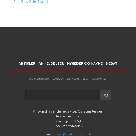
1
2
3
…
306
Næste
ARTIKLER
ANMELDELSER
NYHEDER OG NAVNE
DEBAT
OM TEATERAVISEN
KONTAKT
ANNONCER
ARKIV
NYHEDSMAIL
Ansvarshavende redaktør: Carsten Jensen
Teatercentrum
Nørregade 26,1
1165 København K
E-mail:
red@teateravisen.dk