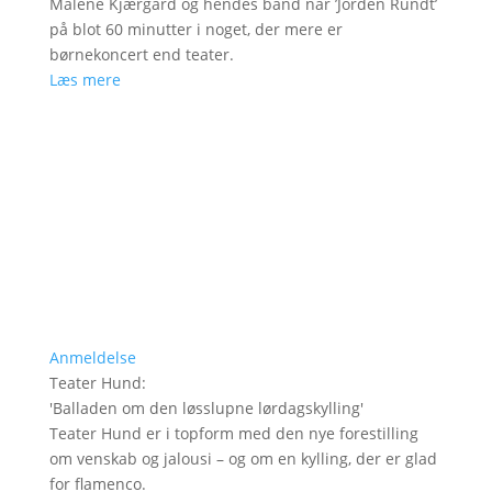
Malene Kjærgård og hendes band når ’Jorden Rundt’
på blot 60 minutter i noget, der mere er
børnekoncert end teater.
Læs mere
Anmeldelse
Teater Hund
:
'
Balladen om den løsslupne lørdagskylling
'
Teater Hund er i topform med den nye forestilling
om venskab og jalousi – og om en kylling, der er glad
for flamenco.