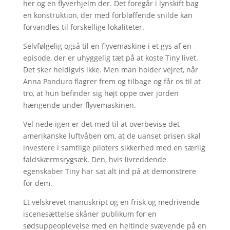
her og en flyverhjelm der. Det foregår i lynskift bag
en konstruktion, der med forbløffende snilde kan
forvandles til forskellige lokaliteter.
Selvfølgelig også til en flyvemaskine i et gys af en
episode, der er uhyggelig tæt på at koste Tiny livet.
Det sker heldigvis ikke. Men man holder vejret, når
Anna Panduro flagrer frem og tilbage og får os til at
tro, at hun befinder sig højt oppe over jorden
hængende under flyvemaskinen.
Vel nede igen er det med til at overbevise det
amerikanske luftvåben om, at de uanset prisen skal
investere i samtlige piloters sikkerhed med en særlig
faldskærmsrygsæk. Den, hvis livreddende
egenskaber Tiny har sat alt ind på at demonstrere
for dem.
Et velskrevet manuskript og en frisk og medrivende
iscenesættelse skåner publikum for en
sødsuppeoplevelse med en heltinde svævende på en