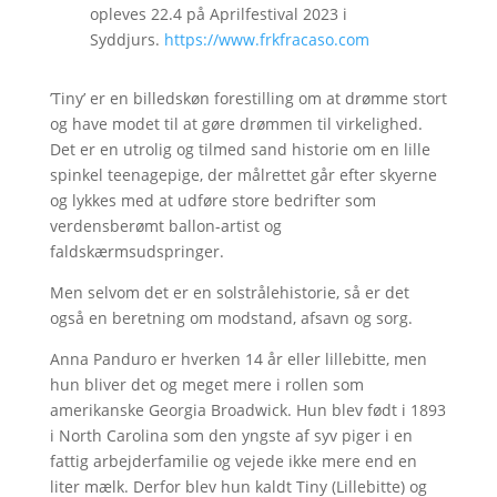
opleves 22.4 på Aprilfestival 2023 i
Syddjurs.
https://www.frkfracaso.com
’Tiny’ er en billedskøn forestilling om at drømme stort
og have modet til at gøre drømmen til virkelighed.
Det er en utrolig og tilmed sand historie om en lille
spinkel teenagepige, der målrettet går efter skyerne
og lykkes med at udføre store bedrifter som
verdensberømt ballon-artist og
faldskærmsudspringer.
Men selvom det er en solstrålehistorie, så er det
også en beretning om modstand, afsavn og sorg.
Anna Panduro er hverken 14 år eller lillebitte, men
hun bliver det og meget mere i rollen som
amerikanske Georgia Broadwick. Hun blev født i 1893
i North Carolina som den yngste af syv piger i en
fattig arbejderfamilie og vejede ikke mere end en
liter mælk. Derfor blev hun kaldt Tiny (Lillebitte) og