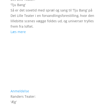
'
Tju Bang
'
Så er det sovetid med spræl og sang til ’Tju Bang’ på
Det Lille Teater i en forvandlingsforestilling, hvor den
lillebitte scenes vægge foldes ud, og universer trylles
frem fra loftet.
Læs mere
Anmeldelse
Randers Teater
:
'
Æg
'