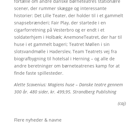
fortælle om andre danske børneteatres stationære
scener, der rummer skægge og interessante
historier: Det Lille Teater, der holder til i et gammelt
snapsebrænderi; Fair Play, der startede i en
cigarforretning på Vesterbro og er endt i et
soldaterhjem i Holbæk; AnemoneTeatret, der har til
huse i et gammelt bageri; Teatret Møllen i sin
slotsvandmølle i Haderslev, Team Teatrets vej fra
biografbygning til hotelsal i Herning – og alle de
andre beretninger om børneteatrenes kamp for at
finde faste spillesteder.
Alette Scavenius: Magiens huse – Danske teatre gennem
300 år. 480 sider, kr. 499,95. Strandberg Publishing
(caj)
Flere nyheder & navne