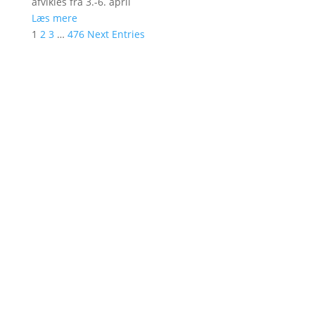
afvikles fra 3.-6. april
Læs mere
1
2
3
…
476
Next Entries