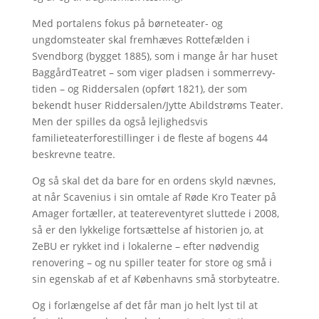
Med portalens fokus på børneteater- og
ungdomsteater skal fremhæves Rottefælden i
Svendborg (bygget 1885), som i mange år har huset
BaggårdTeatret – som viger pladsen i sommerrevy-
tiden – og Riddersalen (opført 1821), der som
bekendt huser Riddersalen/Jytte Abildstrøms Teater.
Men der spilles da også lejlighedsvis
familieteaterforestillinger i de fleste af bogens 44
beskrevne teatre.
Og så skal det da bare for en ordens skyld nævnes,
at når Scavenius i sin omtale af Røde Kro Teater på
Amager fortæller, at teatereventyret sluttede i 2008,
så er den lykkelige fortsættelse af historien jo, at
ZeBU er rykket ind i lokalerne – efter nødvendig
renovering – og nu spiller teater for store og små i
sin egenskab af et af Københavns små storbyteatre.
Og i forlængelse af det får man jo helt lyst til at