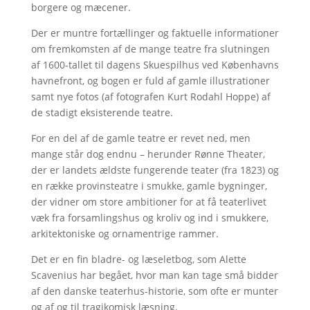
borgere og mæcener.
Der er muntre fortællinger og faktuelle informationer
om fremkomsten af de mange teatre fra slutningen
af 1600-tallet til dagens Skuespilhus ved Københavns
havnefront, og bogen er fuld af gamle illustrationer
samt nye fotos (af fotografen Kurt Rodahl Hoppe) af
de stadigt eksisterende teatre.
For en del af de gamle teatre er revet ned, men
mange står dog endnu – herunder Rønne Theater,
der er landets ældste fungerende teater (fra 1823) og
en række provinsteatre i smukke, gamle bygninger,
der vidner om store ambitioner for at få teaterlivet
væk fra forsamlingshus og kroliv og ind i smukkere,
arkitektoniske og ornamentrige rammer.
Det er en fin bladre- og læseletbog, som Alette
Scavenius har begået, hvor man kan tage små bidder
af den danske teaterhus-historie, som ofte er munter
og af og til tragikomisk læsning.