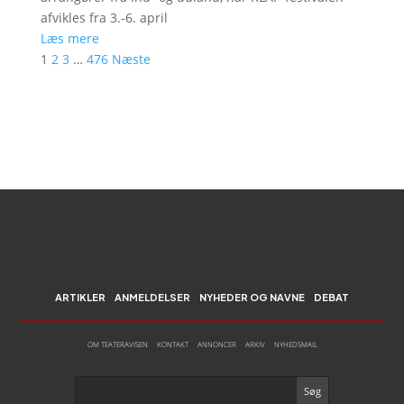
afvikles fra 3.-6. april
Læs mere
1
2
3
…
476
Næste
ARTIKLER
ANMELDELSER
NYHEDER OG NAVNE
DEBAT
OM TEATERAVISEN
KONTAKT
ANNONCER
ARKIV
NYHEDSMAIL