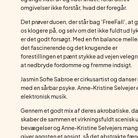
omgivelser ikke forstår, hvad der foregår.
Det prøver duoen, der står bag ’FreeFall’, at 
os klogere på, og selv om det ikke fuldt ud ly
er det godt forsøgt. Med en fin balance mell
det fascinerende og det knugende er
forestillingen et pænt stykke ad vejen velegne
at nedbryde fordomme og fremme indsigt.
Jasmin Sofie Sabroe er cirkusartist og danser 
med en sårbar psyke. Anne-Kristine Selvejer
elektronisk musik.
Gennem et godt mix af deres akrobatiske, 
skaber de sammen et virkningsfuldt scenisk u
bevægelser og Anne-Kristine Selvejers mangf
giver angsten et ansigt, så det abstrakte fæ