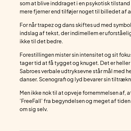
som at blive inddraget i en psykotisk tilstan
mere fjerner end tilføjer noget til billedet af 
For når trapez og dans skiftes ud med symbolt
indslag af tekst, der indimellem er uforståel
ikke til det bedre.
Forestillingen mister sin intensitet og sit foku
tager tid at få tygget og knuget. Det er heller
Sabroes verbale udtryksevne står mål med he
danser. Scenografi og lyd bevarer sin tiltrækn
Men ikke nok til at opveje fornemmelsen af, 
’FreeFall’ fra begyndelsen og meget af tiden
om sig selv.