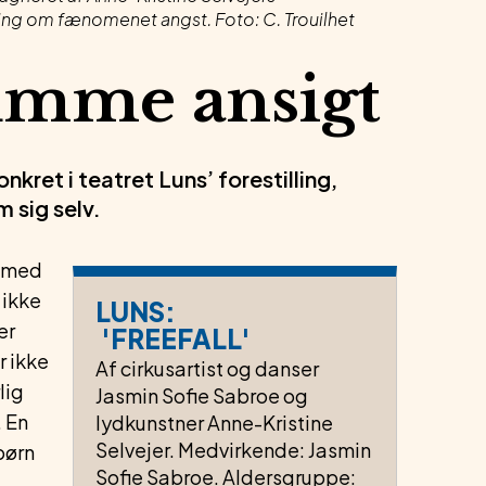
illing om fænomenet angst. Foto: C. Trouilhet
umme ansigt
kret i teatret Luns’ forestilling,
m sig selv.
t med
 ikke
LUNS:
er
'FREEFALL'
r ikke
Af cirkusartist og danser
lig
Jasmin Sofie Sabroe og
. En
lydkunstner Anne-Kristine
Selvejer. Medvirkende: Jasmin
børn
Sofie Sabroe. Aldersgruppe: