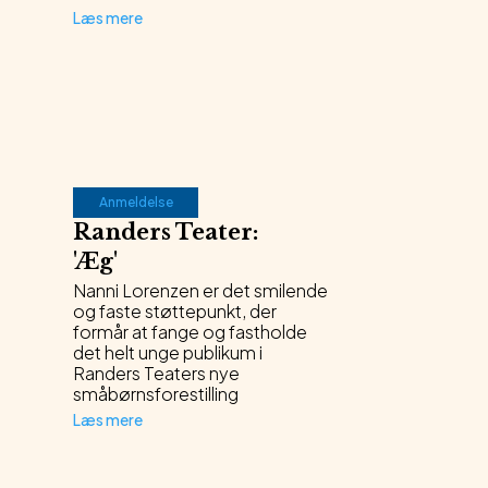
Læs mere
Anmeldelse
Randers Teater
:
'
Æg
'
Nanni Lorenzen er det smilende
og faste støttepunkt, der
formår at fange og fastholde
det helt unge publikum i
Randers Teaters nye
småbørnsforestilling
Læs mere