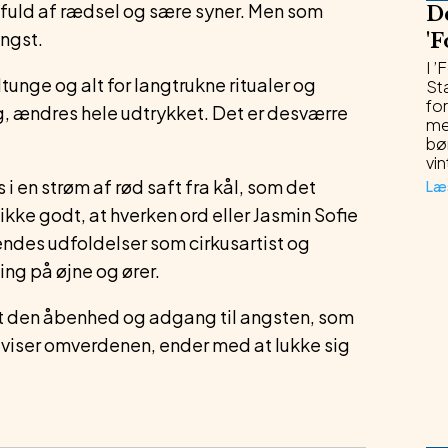
d fuld af rædsel og sære syner. Men som
D
angst.
'
F
I ’
unge og alt for langtrukne ritualer og
Stæ
for
ig, ændres hele udtrykket. Det er desværre
me
bø
vin
s i en strøm af rød saft fra kål, som det
Læ
 ikke godt, at hverken ord eller Jasmin Sofie
ndes udfoldelser som cirkusartist og
ing på øjne og ører.
at den åbenhed og adgang til angsten, som
 viser omverdenen, ender med at lukke sig