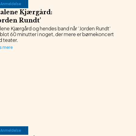
Anmeldelse
alene Kjærgård
:
orden Rundt
'
lene Kjærgård og hendes band når ’Jorden Rundt’
 blot 60 minutter i noget, der mere er børnekoncert
 teater.
s mere
Anmeldelse