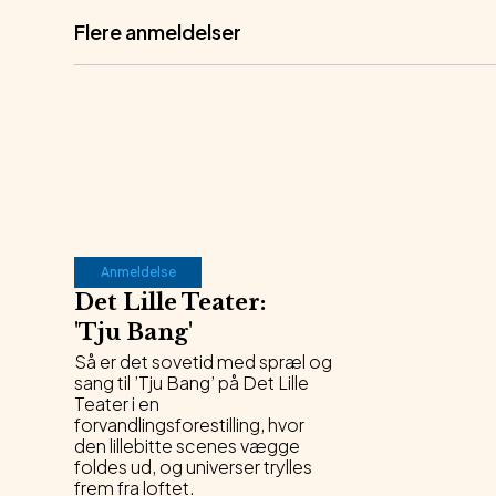
Flere anmeldelser
Anmeldelse
Det Lille Teater
:
'
Tju Bang
'
Så er det sovetid med spræl og
sang til ’Tju Bang’ på Det Lille
Teater i en
forvandlingsforestilling, hvor
den lillebitte scenes vægge
foldes ud, og universer trylles
frem fra loftet.