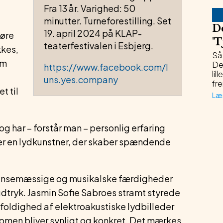
Fra 13 år. Varighed: 50
minutter. Turneforestilling. Set
De
19. april 2024 på KLAP-
gøre
'
T
teaterfestivalen i Esbjerg.
kkes,
Så 
em
Det
https://www.facebook.com/l
lil
uns.yes.company
fre
t til
Læ
og har – forstår man – personlig erfaring
 er en lydkunstner, der skaber spændende
dansemæssige og musikalske færdigheder
dtryk. Jasmin Sofie Sabroes stramt styrede
oldighed af elektroakustiske lydbilleder
nomen bliver synligt og konkret. Det mærkes