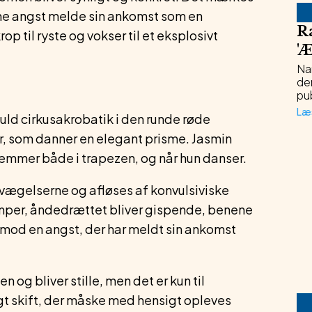
me angst melde sin ankomst som en
R
p til ryste og vokser til et eksplosivt
'
Æ
Na
de
pu
Læ
uld cirkusakrobatik i den runde røde
r, som danner en elegant prisme. Jasmin
 lemmer både i trapezen, og når hun danser.
evægelserne og afløses af konvulsiviske
amper, åndedrættet bliver gispende, benene
t mod en angst, der har meldt sin ankomst
n og bliver stille, men det er kun til
igt skift, der måske med hensigt opleves