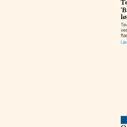
T
'
B
lø
Te
ven
fl
Læ