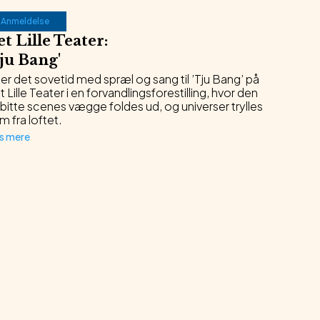
Anmeldelse
t Lille Teater
:
ju Bang
'
er det sovetid med spræl og sang til ’Tju Bang’ på
 Lille Teater i en forvandlingsforestilling, hvor den
lebitte scenes vægge foldes ud, og universer trylles
m fra loftet.
s mere