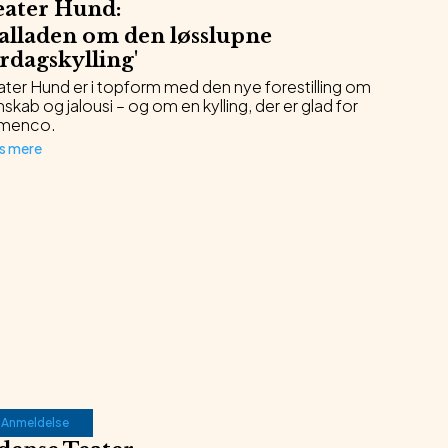
eater Hund
:
alladen om den løsslupne
rdagskylling
'
ater Hund er i topform med den nye forestilling om
skab og jalousi – og om en kylling, der er glad for
amenco.
s mere
Anmeldelse