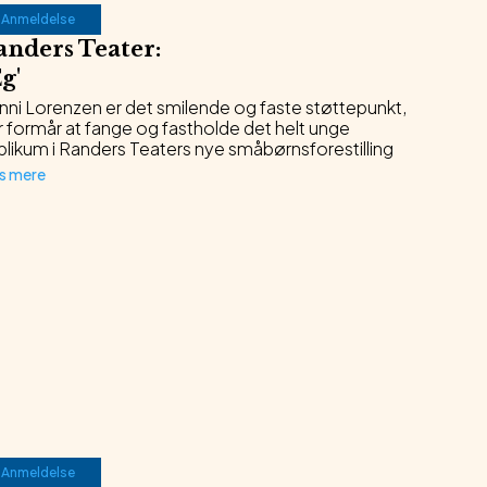
Anmeldelse
anders Teater
:
g
'
nni Lorenzen er det smilende og faste støttepunkt,
r formår at fange og fastholde det helt unge
blikum i Randers Teaters nye småbørnsforestilling
s mere
Anmeldelse