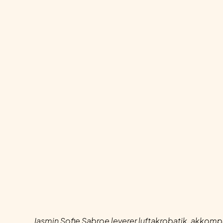
Jasmin Sofie Sabroe leverer luftakrobatik, akkomp