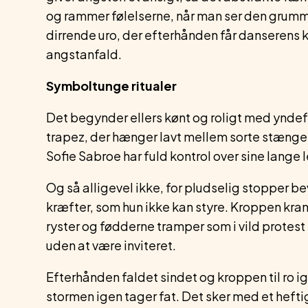
og rammer følelserne, når man ser den grum
dirrende uro, der efterhånden får danserens kro
angstanfald.
Symboltunge ritualer
Det begynder ellers kønt og roligt med yndef
trapez, der hænger lavt mellem sorte stænge
Sofie Sabroe har fuld kontrol over sine lange
Og så alligevel ikke, for pludselig stopper b
kræfter, som hun ikke kan styre. Kroppen kr
ryster og fødderne tramper som i vild protes
uden at være inviteret.
Efterhånden faldet sindet og kroppen til ro ige
stormen igen tager fat. Det sker med et heft