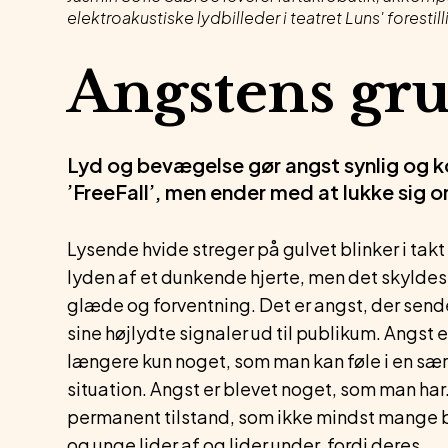
elektroakustiske lydbilleder i teatret Luns' forest
Angstens gr
Lyd og bevægelse gør angst synlig og kon
’FreeFall’, men ender med at lukke sig o
Lysende hvide streger på gulvet blinker i tak
lyden af et dunkende hjerte, men det skyldes
glæde og forventning. Det er angst, der send
sine højlydte signaler ud til publikum. Angst e
længere kun noget, som man kan føle i en sær
situation. Angst er blevet noget, som man har
permanent tilstand, som ikke mindst mange 
og unge lider af og lider under, fordi deres