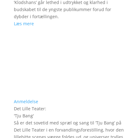
’Klodshans’ går lethed i udtrykket og klarhed i
budskabet til de yngste publikummer forud for
dybder i fortællingen.
Læs mere
Anmeldelse
Det Lille Teater
:
'
Tju Bang
'
Så er det sovetid med spræl og sang til ’Tju Bang’ på
Det Lille Teater i en forvandlingsforestilling, hvor den
lillebitte scenes vægge foldes ud, og universer trylles