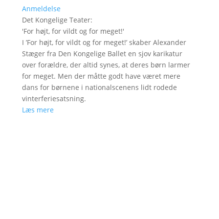
Anmeldelse
Det Kongelige Teater
:
'
For højt, for vildt og for meget!
'
I ’For højt, for vildt og for meget!’ skaber Alexander
Stæger fra Den Kongelige Ballet en sjov karikatur
over forældre, der altid synes, at deres børn larmer
for meget. Men der måtte godt have været mere
dans for børnene i nationalscenens lidt rodede
vinterferiesatsning.
Læs mere