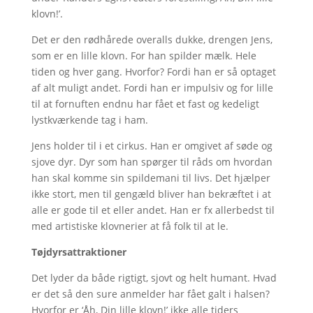
klovn!’.
Det er den rødhårede overalls dukke, drengen Jens,
som er en lille klovn. For han spilder mælk. Hele
tiden og hver gang. Hvorfor? Fordi han er så optaget
af alt muligt andet. Fordi han er impulsiv og for lille
til at fornuften endnu har fået et fast og kedeligt
lystkværkende tag i ham.
Jens holder til i et cirkus. Han er omgivet af søde og
sjove dyr. Dyr som han spørger til råds om hvordan
han skal komme sin spildemani til livs. Det hjælper
ikke stort, men til gengæld bliver han bekræftet i at
alle er gode til et eller andet. Han er fx allerbedst til
med artistiske klovnerier at få folk til at le.
Tøjdyrsattraktioner
Det lyder da både rigtigt, sjovt og helt humant. Hvad
er det så den sure anmelder har fået galt i halsen?
Hvorfor er ‘Åh, Din lille klovn!’ ikke alle tiders