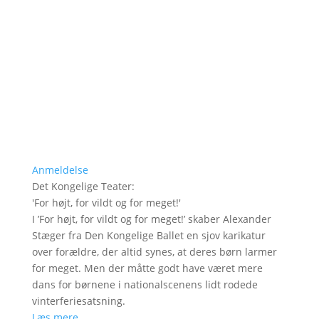
Anmeldelse
Det Kongelige Teater
:
'
For højt, for vildt og for meget!
'
I ’For højt, for vildt og for meget!’ skaber Alexander
Stæger fra Den Kongelige Ballet en sjov karikatur
over forældre, der altid synes, at deres børn larmer
for meget. Men der måtte godt have været mere
dans for børnene i nationalscenens lidt rodede
vinterferiesatsning.
Læs mere