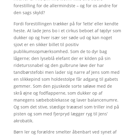
forestilling for de allermindste – og for os andre for
den sags skyld?
Fordi forestillingen trækker på for ‘lette’ eller kendte
heste. At lade Jens bo i et cirkus beboet af tøjdyr som
dukker op og hver især ser søde ud og kan noget
sjovt er en sikker billet til positiv
publikumsopmærksomhed. Som de to dyr bag
lågerne; den lyseblå elefant der er kilden på sin
rideturssnabel og den gulbrune løve der har
tandbørstefobi men lader sig narre af Jens som med
en slikkepind som holdestolpe får adgang til gabets
gemmer. Som den pjuskede sorte søløve med de
skrå øjne og fodflapperne, som dukker op af
manegens sæbeboblekasse og laver balancenumre.
Og som det stive, stædige trææsel som triller ind på
pisten og som med fjerpryd lægger ryg til Jens’
akrobatik.
Børn ler og forældre smelter åbenbart ved synet af