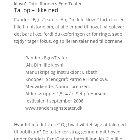
klovn'. Foto: Randers EgnsTeater
Tal op – ikke ned
Randers EgnsTeaters 'Åh, Din lille klovn!' fortæller en
lille fin historie om, at alle er god til noget. Vi oplever
det bare ikke, fordi dukkeføringen er for ringe, søde
tøjdyr tager fokus, og spilleren taler ned til børnene.
Randers EgnsTeater:
'Åh, Din lille klovn!'
Manuskript og instruktion: Lisbeth
Knopper. Scenograf: Patricie Homolová.
Medvirkende: Nanni Lorenzen.
Aldersgruppe: 1,5- 4 år. Set på Horsens-
festivalen i september 2008.
www.randersegnsteater.dk
Hvor let må det være? Og hvad vil det sige at tale ned
til publikum? De to tanker strøg gennem mit hoved
under Randers EgnsTeaters forestilling, Åh, Din lille