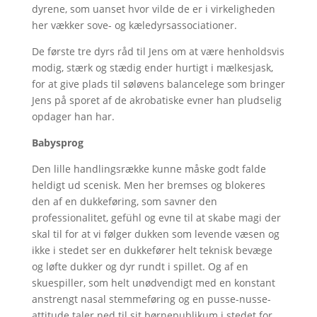
dyrene, som uanset hvor vilde de er i virkeligheden
her vækker sove- og kæledyrsassociationer.
De første tre dyrs råd til Jens om at være henholdsvis
modig, stærk og stædig ender hurtigt i mælkesjask,
for at give plads til søløvens balancelege som bringer
Jens på sporet af de akrobatiske evner han pludselig
opdager han har.
Babysprog
Den lille handlingsrække kunne måske godt falde
heldigt ud scenisk. Men her bremses og blokeres
den af en dukkeføring, som savner den
professionalitet, gefühl og evne til at skabe magi der
skal til for at vi følger dukken som levende væsen og
ikke i stedet ser en dukkefører helt teknisk bevæge
og løfte dukker og dyr rundt i spillet. Og af en
skuespiller, som helt unødvendigt med en konstant
anstrengt nasal stemmeføring og en pusse-nusse-
attitude taler ned til sit børnepublikum i stedet for