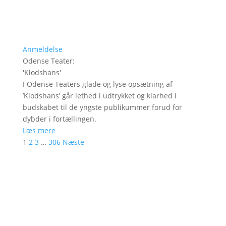
Anmeldelse
Odense Teater
:
'
Klodshans
'
I Odense Teaters glade og lyse opsætning af
’Klodshans’ går lethed i udtrykket og klarhed i
budskabet til de yngste publikummer forud for
dybder i fortællingen.
Læs mere
1
2
3
…
306
Næste