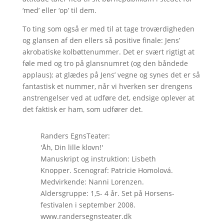
‘med’ eller ‘op’ til dem.
To ting som også er med til at tage troværdigheden
og glansen af den ellers så positive finale: Jens’
akrobatiske kolbøttenummer. Det er svært rigtigt at
føle med og tro på glansnumret (og den båndede
applaus); at glædes på Jens’ vegne og synes det er så
fantastisk et nummer, når vi hverken ser drengens
anstrengelser ved at udføre det, endsige oplever at
det faktisk er ham, som udfører det.
Randers EgnsTeater:
'Åh, Din lille klovn!'
Manuskript og instruktion: Lisbeth
Knopper. Scenograf: Patricie Homolová.
Medvirkende: Nanni Lorenzen.
Aldersgruppe: 1,5- 4 år. Set på Horsens-
festivalen i september 2008.
www.randersegnsteater.dk