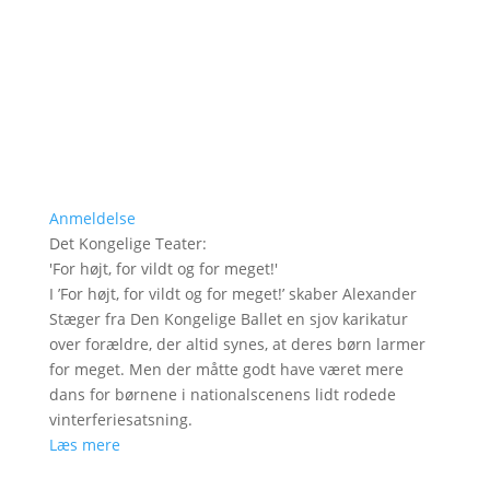
Anmeldelse
Det Kongelige Teater
:
'
For højt, for vildt og for meget!
'
I ’For højt, for vildt og for meget!’ skaber Alexander
Stæger fra Den Kongelige Ballet en sjov karikatur
over forældre, der altid synes, at deres børn larmer
for meget. Men der måtte godt have været mere
dans for børnene i nationalscenens lidt rodede
vinterferiesatsning.
Læs mere