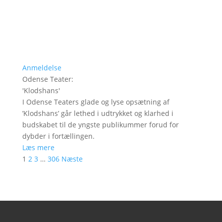
Anmeldelse
Odense Teater
:
'
Klodshans
'
I Odense Teaters glade og lyse opsætning af
’Klodshans’ går lethed i udtrykket og klarhed i
budskabet til de yngste publikummer forud for
dybder i fortællingen.
Læs mere
1
2
3
…
306
Næste