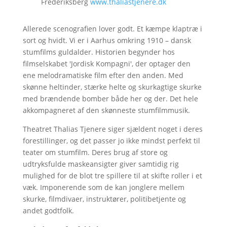
Frederiksberg
www.thaliastjenere.dk
Allerede scenografien lover godt. Et kæmpe klaptræ i
sort og hvidt. Vi er i Aarhus omkring 1910 – dansk
stumfilms guldalder. Historien begynder hos
filmselskabet 'Jordisk Kompagni', der optager den
ene melodramatiske film efter den anden. Med
skønne heltinder, stærke helte og skurkagtige skurke
med brændende bomber både her og der. Det hele
akkompagneret af den skønneste stumfilmmusik.
Theatret Thalias Tjenere siger sjældent noget i deres
forestillinger, og det passer jo ikke mindst perfekt til
teater om stumfilm. Deres brug af store og
udtryksfulde maskeansigter giver samtidig rig
mulighed for de blot tre spillere til at skifte roller i et
væk. Imponerende som de kan jonglere mellem
skurke, filmdivaer, instruktører, politibetjente og
andet godtfolk.