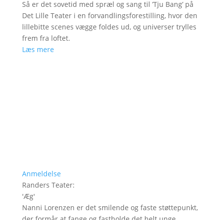
Så er det sovetid med spræl og sang til ’Tju Bang’ på
Det Lille Teater i en forvandlingsforestilling, hvor den
lillebitte scenes vægge foldes ud, og universer trylles
frem fra loftet.
Læs mere
Anmeldelse
Randers Teater
:
'
Æg
'
Nanni Lorenzen er det smilende og faste støttepunkt,
der formår at fange og fastholde det helt unge