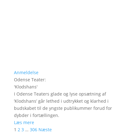
Anmeldelse
Odense Teater
:
'
Klodshans
'
I Odense Teaters glade og lyse opsætning af
’Klodshans’ går lethed i udtrykket og klarhed i
budskabet til de yngste publikummer forud for
dybder i fortællingen.
Læs mere
1
2
3
…
306
Næste