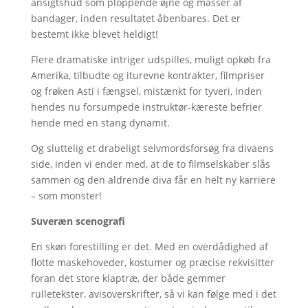
ansigtshud som ploppende øjne og masser af
bandager, inden resultatet åbenbares. Det er
bestemt ikke blevet heldigt!
Flere dramatiske intriger udspilles, muligt opkøb fra
Amerika, tilbudte og iturevne kontrakter, filmpriser
og frøken Asti i fængsel, mistænkt for tyveri, inden
hendes nu forsumpede instruktør-kæreste befrier
hende med en stang dynamit.
Og sluttelig et drabeligt selvmordsforsøg fra divaens
side, inden vi ender med, at de to filmselskaber slås
sammen og den aldrende diva får en helt ny karriere
– som monster!
Suveræn scenografi
En skøn forestilling er det. Med en overdådighed af
flotte maskehoveder, kostumer og præcise rekvisitter
foran det store klaptræ, der både gemmer
rulletekster, avisoverskrifter, så vi kan følge med i det