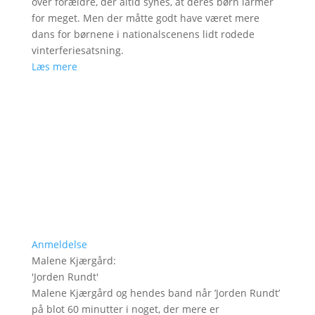
over forældre, der altid synes, at deres børn larmer
for meget. Men der måtte godt have været mere
dans for børnene i nationalscenens lidt rodede
vinterferiesatsning.
Læs mere
Anmeldelse
Malene Kjærgård
:
'
Jorden Rundt
'
Malene Kjærgård og hendes band når ’Jorden Rundt’
på blot 60 minutter i noget, der mere er