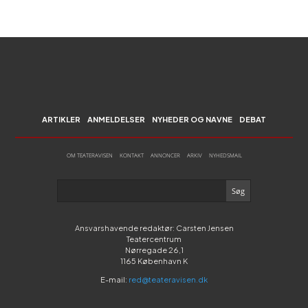
ARTIKLER
ANMELDELSER
NYHEDER OG NAVNE
DEBAT
OM TEATERAVISEN
KONTAKT
ANNONCER
ARKIV
NYHEDSMAIL
Ansvarshavende redaktør: Carsten Jensen
Teatercentrum
Nørregade 26,1
1165 København K
E-mail:
red@teateravisen.dk