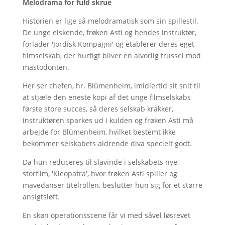
Melodrama for fuld skrue
Historien er lige så melodramatisk som sin spillestil.
De unge elskende, frøken Asti og hendes instruktør,
forlader 'Jordisk Kompagni' og etablerer deres eget
filmselskab, der hurtigt bliver en alvorlig trussel mod
mastodonten.
Her ser chefen, hr. Blümenheim, imidlertid sit snit til
at stjæle den eneste kopi af det unge filmselskabs
første store succes, så deres selskab krakker,
instruktøren sparkes ud i kulden og frøken Asti må
arbejde for Blümenheim, hvilket bestemt ikke
bekommer selskabets aldrende diva specielt godt.
Da hun reduceres til slavinde i selskabets nye
storfilm, 'Kleopatra', hvor frøken Asti spiller og
mavedanser titelrollen, beslutter hun sig for et større
ansigtsløft.
En skøn operationsscene får vi med såvel løsrevet