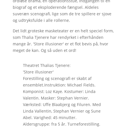
ordløse drama, en operationsstue, indgangen til en
biograf og et eksploderende fængsel. Aldeles
suveræn scenografi, lige som de tre spillere er sjove
og udtryksfulde i alle rollerne.
Det lidt groteske masketeater er en helt speciel form,
som Thalia Tjenere har rendyrket i efterhånden
mange år. 'Store illusioner' er et flot bevis på, hvor
meget de kan. Og så uden et ord!
Theatret Thalias Tjenere:
'Store illusioner'
Forestilling og scenografi er skabt af
ensemblet.Instruktion: Michael Fields.
Komponist: Loz Kaye. Kostumer: Linda
Valentin. Masker: Stephan Vernier.
Værksted: Uffe Blaabjerg og Filuren. Med
Linda Vallentin, Stephan Vernier og Sune
Abel. Varighed: 45 minutter.
Aldersgruppe: fra 5 år. Turneforestilling.