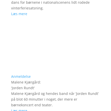
dans for børnene i nationalscenens lidt rodede
vinterferiesatsning.
Læs mere
Anmeldelse
Malene Kjærgård
:
'
Jorden Rundt
'
Malene Kjærgård og hendes band når ’Jorden Rundt’
på blot 60 minutter i noget, der mere er
børnekoncert end teater.
Læs mere