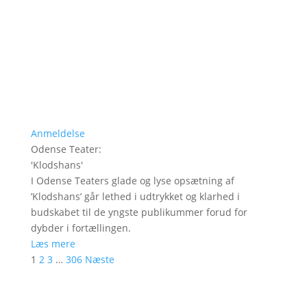
Anmeldelse
Odense Teater
:
'
Klodshans
'
I Odense Teaters glade og lyse opsætning af
’Klodshans’ går lethed i udtrykket og klarhed i
budskabet til de yngste publikummer forud for
dybder i fortællingen.
Læs mere
1
2
3
…
306
Næste