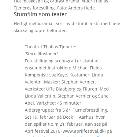
Flot maskespil og ordløst drama fylder Thalias
Tjeneres forestilling. Foto: Anders Hede
Stumfilm som teater
Herligt melodrama i sort-hvid stumfilmstil med fæle
skurke og tapre heltinder.
Theatret Thalias Tjenere:
'Store illusioner'
Forestilling og scenografi er skabt af
ensemblet.Instruktion: Michael Fields.
Komponist: Loz Kaye. Kostumer: Linda
Valentin. Masker: Stephan Vernier.
Værksted: Uffe Blaabjerg og Filuren. Med
Linda Vallentin, Stephan Vernier og Sune
Abel. Varighed: 45 minutter.
Aldersgruppe: fra 5 år. Turneforestilling.
Set 19. februar på Dock1 i Aarhus, hvor
den spiller t.o.m 21. februar. Kan ses på
Aprilfestival 2016 (www.aprilfestival.dk) på