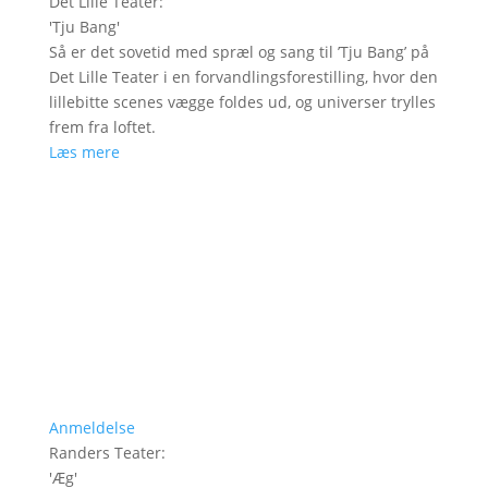
Det Lille Teater
:
'
Tju Bang
'
Så er det sovetid med spræl og sang til ’Tju Bang’ på
Det Lille Teater i en forvandlingsforestilling, hvor den
lillebitte scenes vægge foldes ud, og universer trylles
frem fra loftet.
Læs mere
Anmeldelse
Randers Teater
:
'
Æg
'