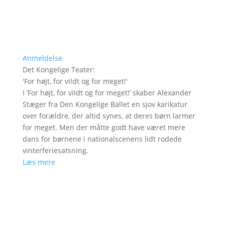
Anmeldelse
Det Kongelige Teater
:
'
For højt, for vildt og for meget!
'
I ’For højt, for vildt og for meget!’ skaber Alexander
Stæger fra Den Kongelige Ballet en sjov karikatur
over forældre, der altid synes, at deres børn larmer
for meget. Men der måtte godt have været mere
dans for børnene i nationalscenens lidt rodede
vinterferiesatsning.
Læs mere