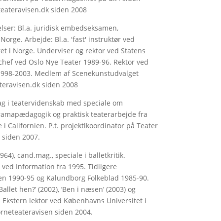
eateravisen.dk siden 2008
elser: Bl.a. juridisk embedseksamen,
Norge. Arbejde: Bl.a. 'fast' instruktør ved
et i Norge. Underviser og rektor ved Statens
rchef ved Oslo Nye Teater 1989-96. Rektor ved
 1998-2003. Medlem af Scenekunstudvalget
eravisen.dk siden 2008
ag i teatervidenskab med speciale om
ramapædagogik og praktisk teaterarbejde fra
e i Californien. P.t. projektlkoordinator på Teater
 siden 2007.
4), cand.mag., speciale i balletkritik.
ved Information fra 1995. Tidligere
 1990-95 og Kalundborg Folkeblad 1985-90.
Ballet hen?’ (2002), ’Ben i næsen’ (2003) og
g. Ekstern lektor ved Københavns Universitet i
ørneteateravisen siden 2004.