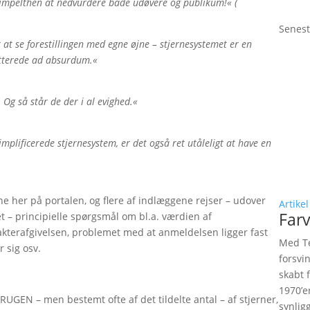
impelthen at nedvurdere både udøvere og publikum!« (
Senest
r at se forestillingen med egne øjne – stjernesystemet er en
etterede ad absurdum.«
 Og så står de der i al evighed.«
mplificerede stjernesystem, er det også ret utåleligt at have en
ne her på portalen, og flere af indlæggene rejser – udover
Artikel
Farv
 – principielle spørgsmål om bl.a. værdien af
kterafgivelsen, problemet med at anmeldelsen ligger fast
Med Te
 sig osv.
forsvi
skabt 
1970’e
RUGEN – men bestemt ofte af det tildelte antal – af stjerner,
synlig