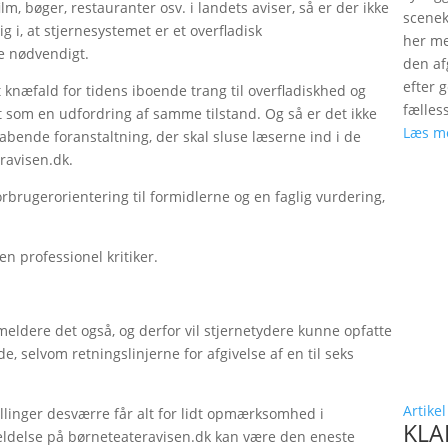
lm, bøger, restauranter osv. i landets aviser, så er der ikke
scenek
ig i, at stjernesystemet er et overfladisk
her me
e nødvendigt.
den a
efter 
knæfald for tidens iboende trang til overfladiskhed og
fælles
t som en udfordring af samme tilstand. Og så er det ikke
Læs m
bende foranstaltning, der skal sluse læserne ind i de
ravisen.dk.
rbrugerorientering til formidlerne og en faglig vurdering,
en professionel kritiker.
nmeldere det også, og derfor vil stjernetydere kunne opfatte
, selvom retningslinjerne for afgivelse af en til seks
Artikel
linger desværre får alt for lidt opmærksomhed i
KLAP
eldelse på børneteateravisen.dk kan være den eneste