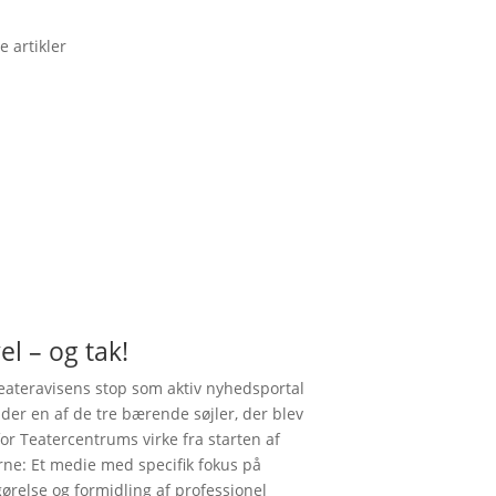
e artikler
el – og tak!
ateravisens stop som aktiv nyhedsportal
nder en af de tre bærende søjler, der blev
for Teatercentrums virke fra starten af
rne: Et medie med specifik fokus på
gørelse og formidling af professionel