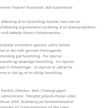
nerne i teatret? Illustration: Bob Katzenelson
aflæsning af en forestillings kvalitet, men som en
orhåbentlig argumenteret vurdering af en teaterproduktion.
små takkede ikoners tilstedeværelse...
tilknyttede anmeldere opererer udfra samme
jerner er den helt igennem fremragende
lmindelig god forestilling - fire stjerner
onelle og seværdige forestilling - tre stjerner
ds til forbedringer - to stjerner er udtryk for
rne er slet og ret en dårlig forestilling.
 i Nordisk Litteratur. Med i Teatergruppen
administrator. Tilknyttet Jyllands-Posten siden
februar 2009. Dramaturg på Pantomimeteatret
ogramvært på Teatermagasinet på dk4 siden