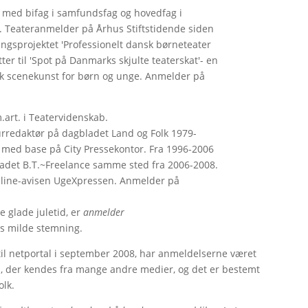
g. med bifag i samfundsfag og hovedfag i
. Teateranmelder på Århus Stiftstidende siden
ingsprojektet 'Professionelt dansk børneteater
ter til 'Spot på Danmarks skjulte teaterskat'- en
k scenekunst for børn og unge. Anmelder på
.art. i Teatervidenskab.
urredaktør på dagbladet Land og Folk 1979-
t med base på City Pressekontor. Fra 1996-2006
adet B.T.~Freelance samme sted fra 2006-2008.
online-avisen UgeXpressen. Anmelder på
 glade juletid, er
anmelder
ns milde stemning.
til netportal i september 2008, har anmeldelserne været
m, der kendes fra mange andre medier, og det er bestemt
olk.