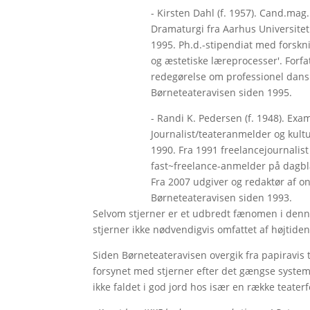
- Kirsten Dahl (f. 1957). Cand.ma
Dramaturgi fra Aarhus Universitet
1995. Ph.d.-stipendiat med forskn
og æstetiske læreprocesser'. Forfat
redegørelse om professionel dans
Børneteateravisen siden 1995.
- Randi K. Pedersen (f. 1948). Exam
Journalist/teateranmelder og kult
1990. Fra 1991 freelancejournalis
fast~freelance-anmelder på dagbl
Fra 2007 udgiver og redaktør af 
Børneteateravisen siden 1993.
Selvom stjerner er et udbredt fænomen i denne
stjerner ikke nødvendigvis omfattet af højtide
Siden Børneteateravisen overgik fra papiravis 
forsynet med stjerner efter det gængse syste
ikke faldet i god jord hos især en række teaterf