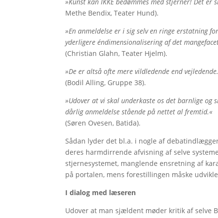
»Kunst kan IKKE bedømmes med stjerner! Det er s
Methe Bendix, Teater Hund).
»En anmeldelse er i sig selv en ringe erstatning fo
yderligere éndimensionalisering af det mangefac
(Christian Glahn, Teater Hjelm).
»De er altså ofte mere vildledende end vejledende.
(Bodil Alling, Gruppe 38).
»Udover at vi skal underkaste os det barnlige og si
dårlig anmeldelse stående på nettet al fremtid.«
(Søren Ovesen, Batida).
Sådan lyder det bl.a. i nogle af debatindlægge
deres harmdirrende afvisning af selve systemet
stjernesystemet, manglende ensretning af kara
på portalen, mens forestillingen måske udvikler
I dialog med læseren
Udover at man sjældent møder kritik af selve B