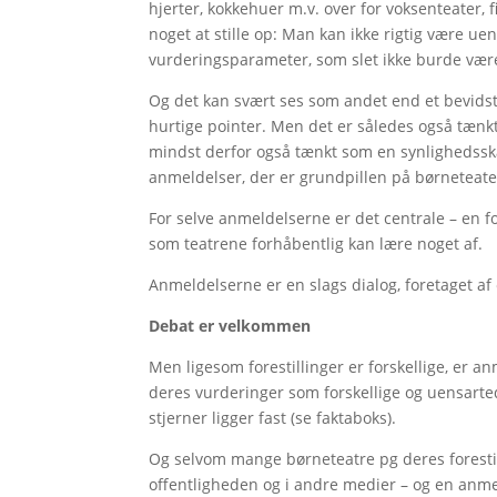
hjerter, kokkehuer m.v. over for voksenteater, fi
noget at stille op: Man kan ikke rigtig være uen
vurderingsparameter, som slet ikke burde vær
Og det kan svært ses som andet end et bevidst 
hurtige pointer. Men det er således også tænk
mindst derfor også tænkt som en synlighedsska
anmeldelser, der er grundpillen på børneteate
For selve anmeldelserne er det centrale – en fo
som teatrene forhåbentlig kan lære noget af.
Anmeldelserne er en slags dialog, foretaget af 
Debat er velkommen
Men ligesom forestillinger er forskellige, er a
deres vurderinger som forskellige og uensartede
stjerner ligger fast (se faktaboks).
Og selvom mange børneteatre pg deres forestil
offentligheden og i andre medier – og en anm