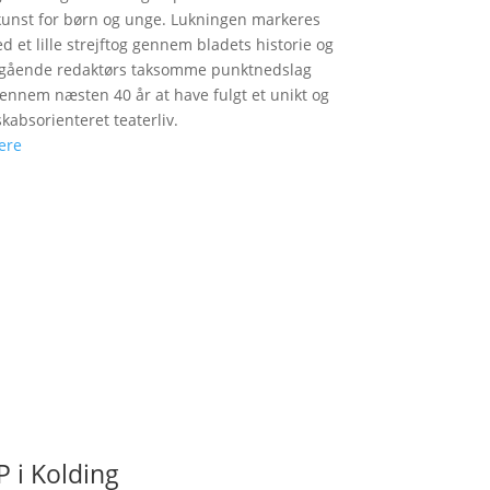
unst for børn og unge. Lukningen markeres
d et lille strejftog gennem bladets historie og
fgående redaktørs taksomme punktnedslag
gennem næsten 40 år at have fulgt et unikt og
skabsorienteret teaterliv.
ere
 i Kolding