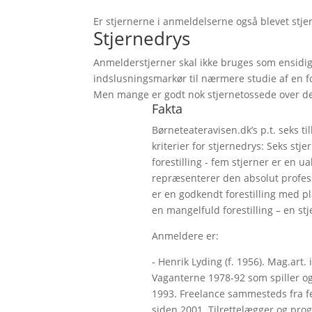
Er stjernerne i anmeldelserne også blevet stjer
Stjernedrys
Anmelderstjerner skal ikke bruges som ensidig 
indslusningsmarkør til nærmere studie af en f
Men mange er godt nok stjernetossede over de 
Fakta
Børneteateravisen.dk’s p.t. seks 
kriterier for stjernedrys: Seks st
forestilling - fem stjerner er en ua
repræsenterer den absolut professi
er en godkendt forestilling med pla
en mangelfuld forestilling – en stje
Anmeldere er:
- Henrik Lyding (f. 1956). Mag.art.
Vaganterne 1978-92 som spiller og 
1993. Freelance sammesteds fra 
siden 2001. Tilrettelægger og pr