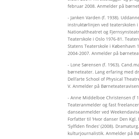
februar 2008. Anmelder på børnet
- Janken Varden (f. 1938). Uddann
instruktørlinjen ved teaterskolen i 
Nationaltheatret og Fjernsynsteatr
Teaterskole i Oslo 1976-81. Teate
Statens Teaterskole i København
2004-2007. Anmelder på børneteat
- Lone Sørensen (f. 1963). Cand.m
børneteater. Lang erfaring med d
Dell’arte School of Physical Theatr
V. Anmelder på Børneteateravisen
- Anne Middelboe Christensen (f 196
Teateranmelder og fast freelancer 
danseanmelder ved Weekendavisen
Forfatter til ’Hvor danser Den Kgl. 
’Sylfiden findes’ (2008). Dramatur
kulturjournalistik. Anmelder på B