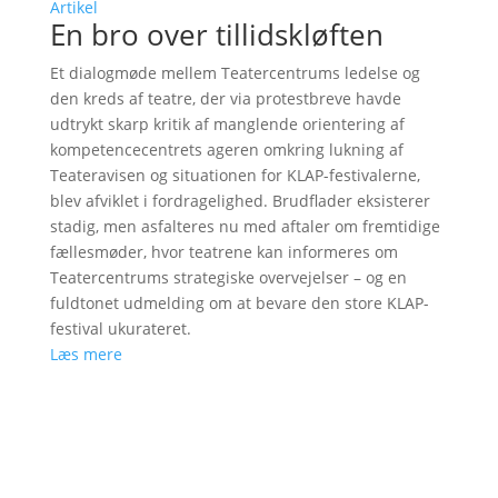
Artikel
En bro over tillidskløften
Et dialogmøde mellem Teatercentrums ledelse og
den kreds af teatre, der via protestbreve havde
udtrykt skarp kritik af manglende orientering af
kompetencecentrets ageren omkring lukning af
Teateravisen og situationen for KLAP-festivalerne,
blev afviklet i fordragelighed. Brudflader eksisterer
stadig, men asfalteres nu med aftaler om fremtidige
fællesmøder, hvor teatrene kan informeres om
Teatercentrums strategiske overvejelser – og en
fuldtonet udmelding om at bevare den store KLAP-
festival ukurateret.
Læs mere