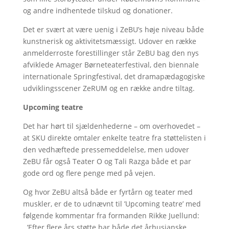
og andre indhentede tilskud og donationer.
Det er svært at være uenig i ZeBU’s høje niveau både
kunstnerisk og aktivitetsmæssigt. Udover en række
anmelderroste forestillinger står ZeBU bag den nys
afviklede Amager Børneteaterfestival, den biennale
internationale Springfestival, det dramapædagogiske
udviklingsscener ZeRUM og en række andre tiltag.
Upcoming teatre
Det har hørt til sjældenhederne – om overhovedet –
at SKU direkte omtaler enkelte teatre fra støttelisten i
den vedhæftede pressemeddelelse, men udover
ZeBU får også Teater O og Tali Razga både et par
gode ord og flere penge med på vejen.
Og hvor ZeBU altså både er fyrtårn og teater med
muskler, er de to udnævnt til ’Upcoming teatre’ med
følgende kommentar fra formanden Rikke Juellund:
’Efter flere års støtte har både det århusianske