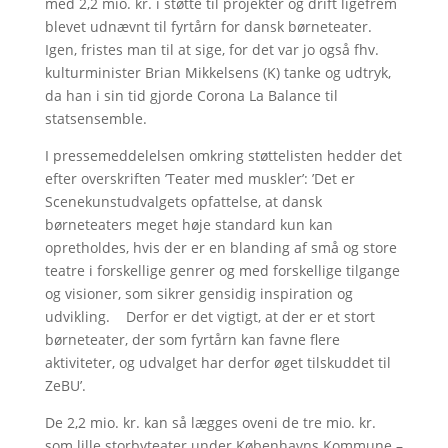
med 2,2 mio. kr. i støtte til projekter og drift ligefrem
blevet udnævnt til fyrtårn for dansk børneteater.
Igen, fristes man til at sige, for det var jo også fhv.
kulturminister Brian Mikkelsens (K) tanke og udtryk,
da han i sin tid gjorde Corona La Balance til
statsensemble.
I pressemeddelelsen omkring støttelisten hedder det
efter overskriften ’Teater med muskler’: ’Det er
Scenekunstudvalgets opfattelse, at dansk
børneteaters meget høje standard kun kan
opretholdes, hvis der er en blanding af små og store
teatre i forskellige genrer og med forskellige tilgange
og visioner, som sikrer gensidig inspiration og
udvikling. Derfor er det vigtigt, at der er et stort
børneteater, der som fyrtårn kan favne flere
aktiviteter, og udvalget har derfor øget tilskuddet til
ZeBU’.
De 2,2 mio. kr. kan så lægges oveni de tre mio. kr.
som lille storbyteater under Københavns Kommune –