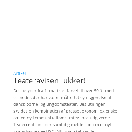
Artikel
Teateravisen lukker!
Det betyder fra 1. marts et farvel til over 50 år med
et medie, der har været målrettet synliggørelse af
dansk børne- og ungdomsteater. Beslutningen
skyldes en kombination af presset økonomi og ønske
om en ny kommunikationsstrategi hos udgiverne
Teatercentrum, der samtidig melder ud om et nyt
samarbejde med ISCENE, som skal samle