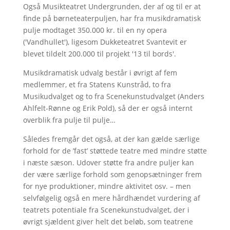
Også Musikteatret Undergrunden, der af og til er at
finde på børneteaterpuljen, har fra musikdramatisk
pulje modtaget 350.000 kr. til en ny opera
('Vandhullet'), ligesom Dukketeatret Svantevit er
blevet tildelt 200.000 til projekt '13 til bords'.
Musikdramatisk udvalg består i øvrigt af fem
medlemmer, et fra Statens Kunstråd, to fra
Musikudvalget og to fra Scenekunstudvalget (Anders
Ahlfelt-Rønne og Erik Pold), så der er også internt
overblik fra pulje til pulje…
Således fremgår det også, at der kan gælde særlige
forhold for de ’fast’ støttede teatre med mindre støtte
i næste sæson. Udover støtte fra andre puljer kan
der være særlige forhold som genopsætninger frem
for nye produktioner, mindre aktivitet osv. – men
selvfølgelig også en mere hårdhændet vurdering af
teatrets potentiale fra Scenekunstudvalget, der i
øvrigt sjældent giver helt det beløb, som teatrene