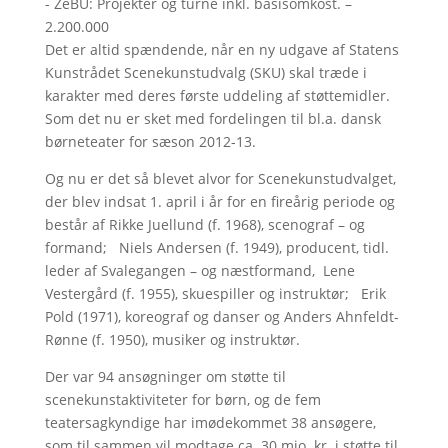
- ZeBU: Projekter og turne inkl. basisomkost. –
2.200.000
Det er altid spændende, når en ny udgave af Statens
Kunstrådet Scenekunstudvalg (SKU) skal træde i
karakter med deres første uddeling af støttemidler.
Som det nu er sket med fordelingen til bl.a. dansk
børneteater for sæson 2012-13.
Og nu er det så blevet alvor for Scenekunstudvalget,
der blev indsat 1. april i år for en fireårig periode og
består af Rikke Juellund (f. 1968), scenograf – og
formand; Niels Andersen (f. 1949), producent, tidl.
leder af Svalegangen – og næstformand, Lene
Vestergård (f. 1955), skuespiller og instruktør; Erik
Pold (1971), koreograf og danser og Anders Ahnfeldt-
Rønne (f. 1950), musiker og instruktør.
Der var 94 ansøgninger om støtte til
scenekunstaktiviteter for børn, og de fem
teatersagkyndige har imødekommet 38 ansøgere,
som til sammen vil modtage ca. 30 mio. kr. i støtte til