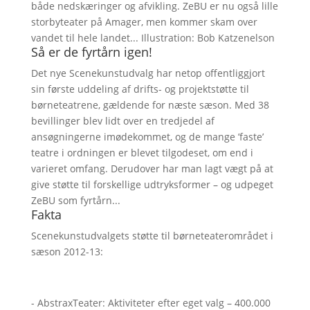
både nedskæringer og afvikling. ZeBU er nu også lille
storbyteater på Amager, men kommer skam over
vandet til hele landet... Illustration: Bob Katzenelson
Så er de fyrtårn igen!
Det nye Scenekunstudvalg har netop offentliggjort
sin første uddeling af drifts- og projektstøtte til
børneteatrene, gældende for næste sæson. Med 38
bevillinger blev lidt over en tredjedel af
ansøgningerne imødekommet, og de mange ’faste’
teatre i ordningen er blevet tilgodeset, om end i
varieret omfang. Derudover har man lagt vægt på at
give støtte til forskellige udtryksformer – og udpeget
ZeBU som fyrtårn...
Fakta
Scenekunstudvalgets støtte til børneteaterområdet i
sæson 2012-13:
- AbstraxTeater: Aktiviteter efter eget valg – 400.000