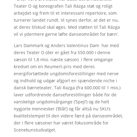
Teater O og koreografen Tali Rázga støt og roligt
arbejdet sig frem til et interessant repertoire, som
turnerer landet rundt. Vi synes derfor, at det er nu,
at deres tilskud skal øges. Med støtten til Tali Rázga
vil vi ydermere gerne løfte danseområdet for børn’.
Lars Dammark og Anders Valentinus Dam har med
deres Teater O (der er gået fra 550.000 i denne
sæson til 1,8 mio. næste sæson) i flere omgange
kredset om en Reumert-pris med deres
energifortættede ungdomsforestillinger med nerve
og indhold og udgør afgjort en spændende niche i
dansk børneteater. Tali Razga (fra 600.000 til 1 mio.)
laver udfordrende danseforestillinger både for de
vanskelige ungdomsårgange (’Spejl’) og de helt
nygjorte mennesker (’Blåt’) og får altså nu SKU’s
kvalitetstempel til den videre færd på danseområdet,
der i flere sæsoner har været fokusområde for
Scenekunstudvalget.