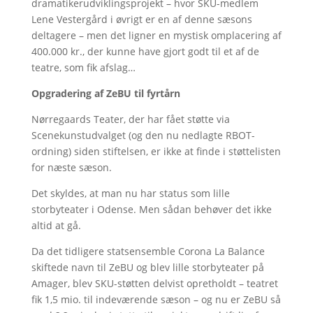
dramatikerudviklingsprojekt – hvor SKU-medlem
Lene Vestergård i øvrigt er en af denne sæsons
deltagere – men det ligner en mystisk omplacering af
400.000 kr., der kunne have gjort godt til et af de
teatre, som fik afslag…
Opgradering af ZeBU til fyrtårn
Nørregaards Teater, der har fået støtte via
Scenekunstudvalget (og den nu nedlagte RBOT-
ordning) siden stiftelsen, er ikke at finde i støttelisten
for næste sæson.
Det skyldes, at man nu har status som lille
storbyteater i Odense. Men sådan behøver det ikke
altid at gå.
Da det tidligere statsensemble Corona La Balance
skiftede navn til ZeBU og blev lille storbyteater på
Amager, blev SKU-støtten delvist opretholdt – teatret
fik 1,5 mio. til indeværende sæson – og nu er ZeBU så