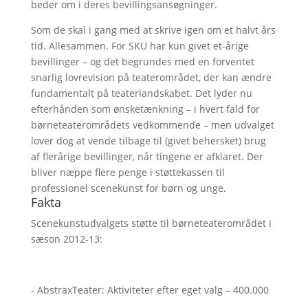
beder om i deres bevillingsansøgninger.
Som de skal i gang med at skrive igen om et halvt års
tid. Allesammen. For SKU har kun givet et-årige
bevillinger – og det begrundes med en forventet
snarlig lovrevision på teaterområdet, der kan ændre
fundamentalt på teaterlandskabet. Det lyder nu
efterhånden som ønsketænkning – i hvert fald for
børneteaterområdets vedkommende – men udvalget
lover dog at vende tilbage til (givet behersket) brug
af flerårige bevillinger, når tingene er afklaret. Der
bliver næppe flere penge i støttekassen til
professionel scenekunst for børn og unge.
Fakta
Scenekunstudvalgets støtte til børneteaterområdet i
sæson 2012-13:
- AbstraxTeater: Aktiviteter efter eget valg – 400.000