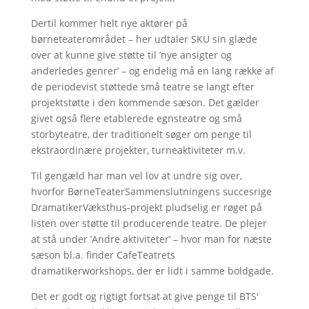
Dertil kommer helt nye aktører på
børneteaterområdet – her udtaler SKU sin glæde
over at kunne give støtte til ’nye ansigter og
anderledes genrer’ – og endelig må en lang række af
de periodevist støttede små teatre se langt efter
projektstøtte i den kommende sæson. Det gælder
givet også flere etablerede egnsteatre og små
storbyteatre, der traditionelt søger om penge til
ekstraordinære projekter, turneaktiviteter m.v.
Til gengæld har man vel lov at undre sig over,
hvorfor BørneTeaterSammenslutningens succesrige
DramatikerVæksthus-projekt pludselig er røget på
listen over støtte til producerende teatre. De plejer
at stå under ’Andre aktiviteter’ – hvor man for næste
sæson bl.a. finder CafeTeatrets
dramatikerworkshops, der er lidt i samme boldgade.
Det er godt og rigtigt fortsat at give penge til BTS'