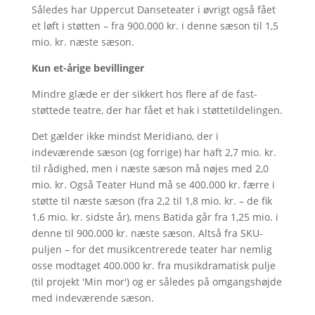
Således har Uppercut Danseteater i øvrigt også fået
et løft i støtten – fra 900.000 kr. i denne sæson til 1,5
mio. kr. næste sæson.
Kun et-årige bevillinger
Mindre glæde er der sikkert hos flere af de fast-
støttede teatre, der har fået et hak i støttetildelingen.
Det gælder ikke mindst Meridiano, der i
indeværende sæson (og forrige) har haft 2,7 mio. kr.
til rådighed, men i næste sæson må nøjes med 2,0
mio. kr. Også Teater Hund må se 400.000 kr. færre i
støtte til næste sæson (fra 2,2 til 1,8 mio. kr. – de fik
1,6 mio. kr. sidste år), mens Batida går fra 1,25 mio. i
denne til 900.000 kr. næste sæson. Altså fra SKU-
puljen – for det musikcentrerede teater har nemlig
osse modtaget 400.000 kr. fra musikdramatisk pulje
(til projekt 'Min mor') og er således på omgangshøjde
med indeværende sæson.