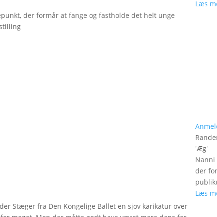
Læs m
epunkt, der formår at fange og fastholde det helt unge
tilling
Anmel
Rander
'
Æg
'
Nanni 
der fo
publik
Læs m
xander Stæger fra Den Kongelige Ballet en sjov karikatur over