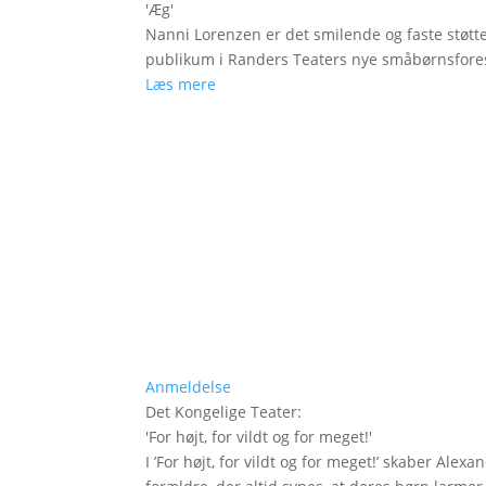
'
Æg
'
Nanni Lorenzen er det smilende og faste støtt
publikum i Randers Teaters nye småbørnsfores
Læs mere
Anmeldelse
Det Kongelige Teater
:
'
For højt, for vildt og for meget!
'
I ’For højt, for vildt og for meget!’ skaber Ale