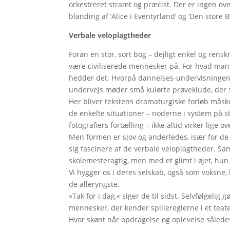
orkestreret stramt og præcist. Der er ingen ov
blanding af ’Alice i Eventyrland’ og ’Den store B
Verbale veloplagtheder
Foran en stor, sort bog – dejligt enkel og ren
være civiliserede mennesker på. For hvad man 
hedder det. Hvorpå dannelses-undervisningen g
undervejs møder små kulørte prøveklude, der sk
Her bliver tekstens dramaturgiske forløb måske
de enkelte situationer – noderne i system på s
fotografiers fortælling – ikke altid virker lige 
Men formen er sjov og anderledes, især for de
sig fascinere af de verbale veloplagtheder. Sam
skolemesteragtig, men med et glimt i øjet, hun
Vi hygger os i deres selskab, også som voksne
de alleryngste.
»Tak for i dag,« siger de til sidst. Selvfølgelig 
mennesker, der kender spillereglerne i et teate
Hvor skønt når opdragelse og oplevelse såled