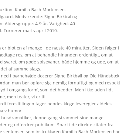
truktion: Kamilla Bach Mortensen.
gaard. Medvirkende: Signe Birkbøl og
. Aldersgruppe: 4-9 år. Varighed: 40
9. Turnerer marts-april 2010.
er blot en af mange i de næste 40 minutter. Siden følger i
modtage ros, om at behandle hinanden ordentligt, om at
d svaret, om gode spisevaner, både hjemme og ude, om at
ndet af samme slags.
 ned i børnehøjde docerer Signe Birkbøll og Ole Håndsbæk
vordan man bør opføre sig, nemlig fornuftigt og med respekt
llyd i omgangsform’, som det hedder. Men ikke uden lidt
e, men teater, vi er til.
rdi forestillingen tager hendes kloge leveregler aldeles
 skæv humor.
ste husdramatiker, denne gang strammet sine mange
der og udfordrer publikum. Snart i de direkte citater fra
imede sentenser, som instruktøren Kamilla Bach Mortensen har