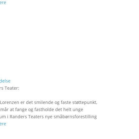
ere
delse
s Teater
:
Lorenzen er det smilende og faste støttepunkt,
rmår at fange og fastholde det helt unge
um i Randers Teaters nye småbørnsforestilling
ere