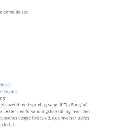
e anmeldelser
delse
le Teater
:
ang
'
det sovetid med spræl og sang til ’Tju Bang’ på
le Teater i en forvandlingsforestilling, hvor den
itte scenes vægge foldes ud, og universer trylles
a loftet.