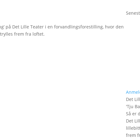
Senest
g’ på Det Lille Teater i en forvandlingsforestilling, hvor den
rylles frem fra loftet.
Anmel
Det Lil
'
Tju B
Så er 
Det Lil
lilleb
frem fr