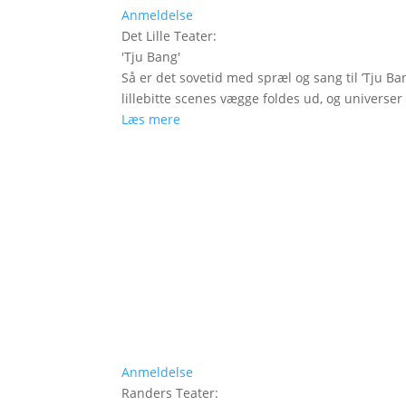
Anmeldelse
Det Lille Teater
:
'
Tju Bang
'
Så er det sovetid med spræl og sang til ’Tju Ban
lillebitte scenes vægge foldes ud, og universer t
Læs mere
Anmeldelse
Randers Teater
: