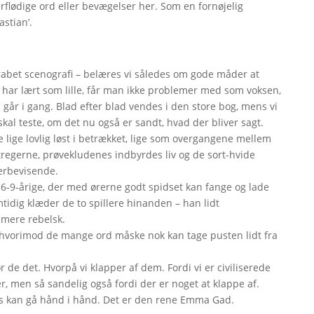
erflødige ord eller bevægelser her. Som en fornøjelig
astian’.
skrabet scenografi – belæres vi således om gode måder at
har lært som lille, får man ikke problemer med som voksen,
år i gang. Blad efter blad vendes i den store bog, mens vi
al teste, om det nu også er sandt, hvad der bliver sagt.
 lige lovlig løst i betrækket, lige som overgangene mellem
tregerne, prøvekludenes indbyrdes liv og de sort-hvide
overbevisende.
 6-9-årige, der med ørerne godt spidset kan fange og lade
tidig klæder de to spillere hinanden – han lidt
 mere rebelsk.
, hvorimod de mange ord måske nok kan tage pusten lidt fra
gør de det. Hvorpå vi klapper af dem. Fordi vi er civiliserede
r, men så sandelig også fordi der er noget at klappe af.
es kan gå hånd i hånd. Det er den rene Emma Gad.