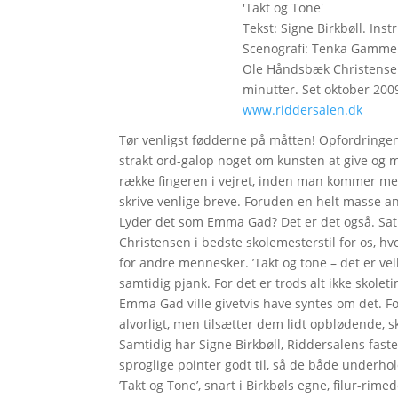
'Takt og Tone'
Tekst: Signe Birkbøll. Ins
Scenografi: Tenka Gammel
Ole Håndsbæk Christensen
minutter. Set oktober 200
www.riddersalen.dk
Tør venligst fødderne på måtten! Opfordringen 
strakt ord-galop noget om kunsten at give og 
række fingeren i vejret, inden man kommer me
skrive venlige breve. Foruden en helt masse a
Lyder det som Emma Gad? Det er det også. Sat
Christensen i bedste skolemesterstil for os, h
for andre mennesker. ’Takt og tone – det er ve
samtidig pjank. For det er trods alt ikke skoletim
Emma Gad ville givetvis have syntes om det. Fo
alvorligt, men tilsætter dem lidt opblødende,
Samtidig har Signe Birkbøll, Riddersalens fa
sproglige pointer godt til, så de både underhol
’Takt og Tone’, snart i Birkbøls egne, filur-r