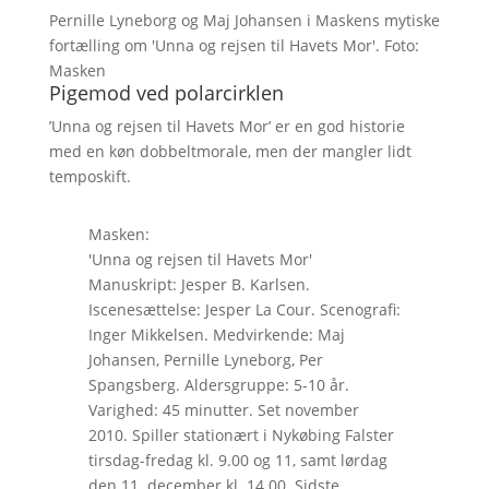
Pernille Lyneborg og Maj Johansen i Maskens mytiske
fortælling om 'Unna og rejsen til Havets Mor'. Foto:
Masken
Pigemod ved polarcirklen
’Unna og rejsen til Havets Mor’ er en god historie
med en køn dobbeltmorale, men der mangler lidt
temposkift.
Masken:
'Unna og rejsen til Havets Mor'
Manuskript: Jesper B. Karlsen.
Iscenesættelse: Jesper La Cour. Scenografi:
Inger Mikkelsen. Medvirkende: Maj
Johansen, Pernille Lyneborg, Per
Spangsberg. Aldersgruppe: 5-10 år.
Varighed: 45 minutter. Set november
2010. Spiller stationært i Nykøbing Falster
tirsdag-fredag kl. 9.00 og 11, samt lørdag
den 11. december kl. 14.00. Sidste