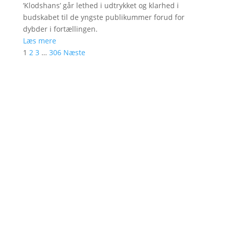
’Klodshans’ går lethed i udtrykket og klarhed i
budskabet til de yngste publikummer forud for
dybder i fortællingen.
Læs mere
1
2
3
…
306
Næste