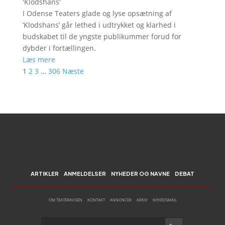
'
Klodshans
'
I Odense Teaters glade og lyse opsætning af
’Klodshans’ går lethed i udtrykket og klarhed i
budskabet til de yngste publikummer forud for
dybder i fortællingen.
Læs mere
1
2
3
…
306
Næste
ARTIKLER
ANMELDELSER
NYHEDER OG NAVNE
DEBAT
OM TEATERAVISEN
KONTAKT
ANNONCER
ARKIV
NYHEDSMAIL