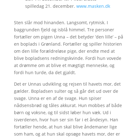
spilledag 21. december.
www.masken.dk
Sten slår mod hinanden. Langsomt, rytmisk. I
baggrunden fjeld og isblå himmel. Tre personer
fortæller om pigen Unna – det betyder ’den lille’ – på
en boplads i Grønland. Fortæller og spiller historien
om den lille forældreløse pige, der endte med at
blive bopladsens redningskvinde. Fordi hun vovede
at drømme om at blive et mægtigt menneske, og
fordi hun turde, da det gjaldt.
Det er Unnas udvikling og rejsen til havets mor, det
gælder. Bopladsen sulter og så går det ud over de
svage. Unna er en af de svage. Hun spiser
nådsensbrød og tåles akkurat. Hun mobbes af både
børn og voksne, og til sidst løber hun væk. Ud i
isverdenen, hvor hun ser sin far i et åndesyn. Han
fortæller hende, at hun skal blive åndemaner lige
som ham, og at hun skal opsøge havets mor, der er