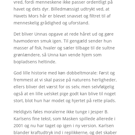
vred, fordi menneskene ikke passer ordentligt på
havet og dets dyr. Billedmæssigt udtrykt ved, at
Havets Mors hår er blevet snavset og filtret til af
menneskelig grådighed og uforstand.
Det bliver Unnas opgave at rede håret ud og gøre
havmoderen smuk igen. Til gengæld sender hun
masser af fisk, hvaler og sæler tilbage til de sultne
grønlændere, så Unna kan vende hjem som
bopladsens heltinde.
God lille historie med køn dobbeltmorale: Først og
fremmest at vi skal passe på naturens herligheder,
ellers bliver det værst for os selv, men selvfølgelig
også at en lille uelsket pige godt kan blive til noget
stort, blot hun har modet og hjertet på rette plads.
Heldigvis føles moralerne ikke tunge i Jesper B.
Karlsens fine tekst, som Masken spillede allerede i
2001 og nu har taget op igen i ny version. Karlsen
blander kraftudtryk ind i replikkerne, og det skaber