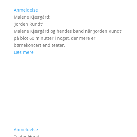
Anmeldelse
Malene Kjærgård
:
'
Jorden Rundt
'
Malene Kjærgård og hendes band når ’Jorden Rundt’
på blot 60 minutter i noget, der mere er
børnekoncert end teater.
Læs mere
Anmeldelse
Teater Hund
: