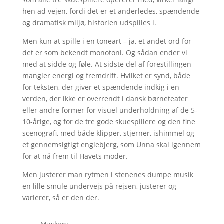
hen ad vejen, fordi det er et anderledes, spændende
og dramatisk miljø, historien udspilles i.
Men kun at spille i en toneart – ja, et andet ord for
det er som bekendt monotoni. Og sådan ender vi
med at sidde og føle. At sidste del af forestillingen
mangler energi og fremdrift. Hvilket er synd, både
for teksten, der giver et spændende indkig i en
verden, der ikke er overrendt i dansk børneteater
eller andre former for visuel underholdning af de 5-
10-årige, og for de tre gode skuespillere og den fine
scenografi, med både klipper, stjerner, ishimmel og
et gennemsigtigt englebjerg, som Unna skal igennem
for at nå frem til Havets moder.
Men justerer man rytmen i stenenes dumpe musik
en lille smule undervejs på rejsen, justerer og
varierer, så er den der.