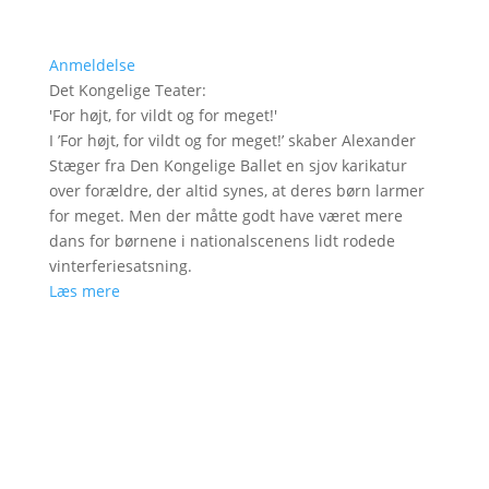
Anmeldelse
Det Kongelige Teater
:
'
For højt, for vildt og for meget!
'
I ’For højt, for vildt og for meget!’ skaber Alexander
Stæger fra Den Kongelige Ballet en sjov karikatur
over forældre, der altid synes, at deres børn larmer
for meget. Men der måtte godt have været mere
dans for børnene i nationalscenens lidt rodede
vinterferiesatsning.
Læs mere