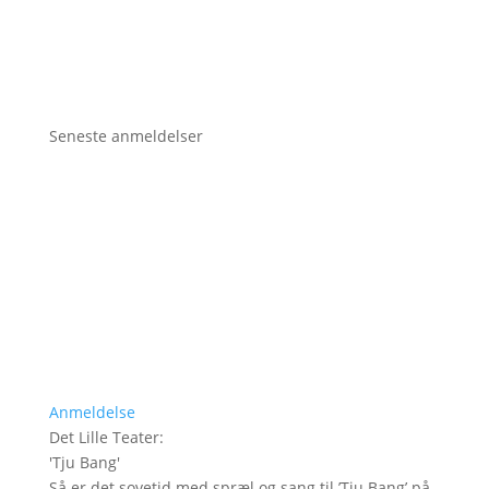
Seneste anmeldelser
Anmeldelse
Det Lille Teater
:
'
Tju Bang
'
Så er det sovetid med spræl og sang til ’Tju Bang’ på