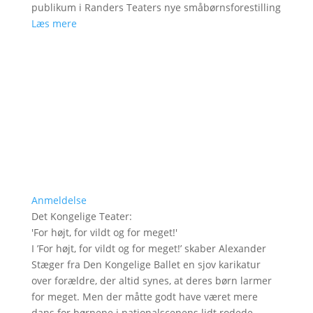
publikum i Randers Teaters nye småbørnsforestilling
Læs mere
Anmeldelse
Det Kongelige Teater
:
'
For højt, for vildt og for meget!
'
I ’For højt, for vildt og for meget!’ skaber Alexander
Stæger fra Den Kongelige Ballet en sjov karikatur
over forældre, der altid synes, at deres børn larmer
for meget. Men der måtte godt have været mere
dans for børnene i nationalscenens lidt rodede