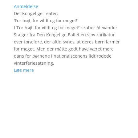
Anmeldelse
Det Kongelige Teater
:
'
For højt, for vildt og for meget!
'
I ’For højt, for vildt og for meget!’ skaber Alexander
Stæger fra Den Kongelige Ballet en sjov karikatur
over forældre, der altid synes, at deres børn larmer
for meget. Men der måtte godt have været mere
dans for børnene i nationalscenens lidt rodede
vinterferiesatsning.
Læs mere