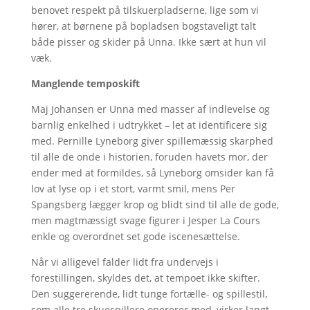
benovet respekt på tilskuerpladserne, lige som vi
hører, at børnene på bopladsen bogstaveligt talt
både pisser og skider på Unna. Ikke sært at hun vil
væk.
Manglende temposkift
Maj Johansen er Unna med masser af indlevelse og
barnlig enkelhed i udtrykket – let at identificere sig
med. Pernille Lyneborg giver spillemæssig skarphed
til alle de onde i historien, foruden havets mor, der
ender med at formildes, så Lyneborg omsider kan få
lov at lyse op i et stort, varmt smil, mens Per
Spangsberg lægger krop og blidt sind til alle de gode,
men magtmæssigt svage figurer i Jesper La Cours
enkle og overordnet set gode iscenesættelse.
Når vi alligevel falder lidt fra undervejs i
forestillingen, skyldes det, at tempoet ikke skifter.
Den suggererende, lidt tunge fortælle- og spillestil,
som alle tre skuespillere opererer med, virker langt