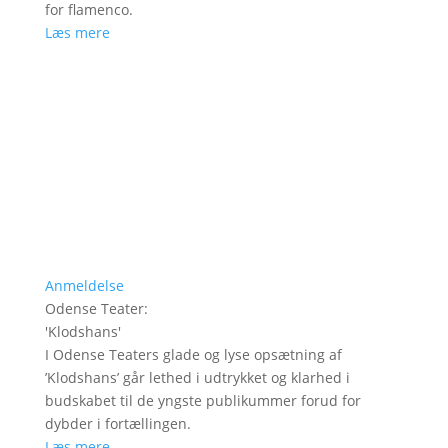
for flamenco.
Læs mere
Anmeldelse
Odense Teater
:
'
Klodshans
'
I Odense Teaters glade og lyse opsætning af
’Klodshans’ går lethed i udtrykket og klarhed i
budskabet til de yngste publikummer forud for
dybder i fortællingen.
Læs mere