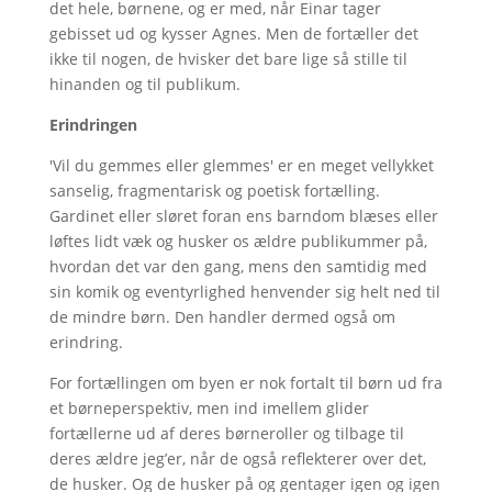
det hele, børnene, og er med, når Einar tager
gebisset ud og kysser Agnes. Men de fortæller det
ikke til nogen, de hvisker det bare lige så stille til
hinanden og til publikum.
Erindringen
'Vil du gemmes eller glemmes' er en meget vellykket
sanselig, fragmentarisk og poetisk fortælling.
Gardinet eller sløret foran ens barndom blæses eller
løftes lidt væk og husker os ældre publikummer på,
hvordan det var den gang, mens den samtidig med
sin komik og eventyrlighed henvender sig helt ned til
de mindre børn. Den handler dermed også om
erindring.
For fortællingen om byen er nok fortalt til børn ud fra
et børneperspektiv, men ind imellem glider
fortællerne ud af deres børneroller og tilbage til
deres ældre jeg’er, når de også reflekterer over det,
de husker. Og de husker på og gentager igen og igen