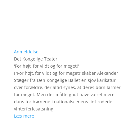
Anmeldelse
Det Kongelige Teater
:
'
For højt, for vildt og for meget!
'
I ’For højt, for vildt og for meget!’ skaber Alexander
Stæger fra Den Kongelige Ballet en sjov karikatur
over forældre, der altid synes, at deres børn larmer
for meget. Men der måtte godt have været mere
dans for børnene i nationalscenens lidt rodede
vinterferiesatsning.
Læs mere