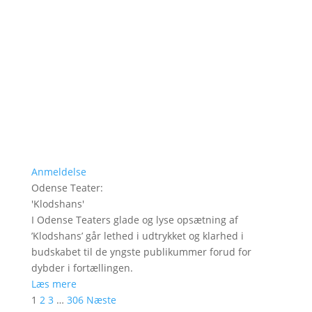
Anmeldelse
Odense Teater
:
'
Klodshans
'
I Odense Teaters glade og lyse opsætning af
’Klodshans’ går lethed i udtrykket og klarhed i
budskabet til de yngste publikummer forud for
dybder i fortællingen.
Læs mere
1
2
3
…
306
Næste