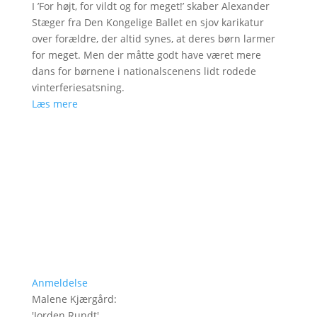
I ’For højt, for vildt og for meget!’ skaber Alexander
Stæger fra Den Kongelige Ballet en sjov karikatur
over forældre, der altid synes, at deres børn larmer
for meget. Men der måtte godt have været mere
dans for børnene i nationalscenens lidt rodede
vinterferiesatsning.
Læs mere
Anmeldelse
Malene Kjærgård
:
'
Jorden Rundt
'