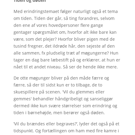
Tiden og døden
Med erindringstemaet følger naturligt også et tema
om tiden. Tiden der går, så ting forandres, selvom
den ene af vores hovedpersoner flere gange
gentager spørgsmålet om, hvorfor alt ikke bare kan
være, som det plejer? Hvorfor bliver pigen med de
tusind fregner, det ildrøde hår, den sejeste af den
alle sammen, fx pludselig træt af møgungerne? Hun
tager en dag bare læbestift på og erklærer, at hun er
nået til et andet niveau. Så ser de hende ikke mere.
De otte møgunger bliver på den måde færre og
færre, så der til sidst kun er to tilbage, de to
skuespillere på scenen. 'Vil du glemmes eller
gemmes' behandler håndgribeligt og sanseliggør
dermed ikke kun svære størrelser som erindring og
tiden i børnehøjde, men berører også døden.
’Vil du brændes eller begraves?’, lyder det også på et
tidspunkt. Og fortællingen om ham med fire kamre i