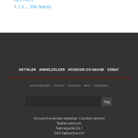
1
2
3
…
306
Næste
ARTIKLER
ANMELDELSER
NYHEDER OG NAVNE
DEBAT
OM TEATERAVISEN
KONTAKT
ANNONCER
ARKIV
NYHEDSMAIL
Ansvarshavende redaktør: Carsten Jensen
Teatercentrum
Nørregade 26,1
1165 København K