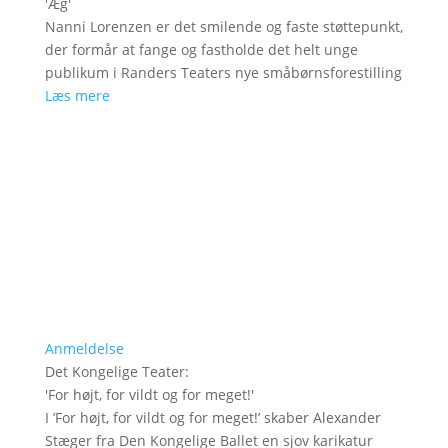
'
Æg
'
Nanni Lorenzen er det smilende og faste støttepunkt,
der formår at fange og fastholde det helt unge
publikum i Randers Teaters nye småbørnsforestilling
Læs mere
Anmeldelse
Det Kongelige Teater
:
'
For højt, for vildt og for meget!
'
I ’For højt, for vildt og for meget!’ skaber Alexander
Stæger fra Den Kongelige Ballet en sjov karikatur