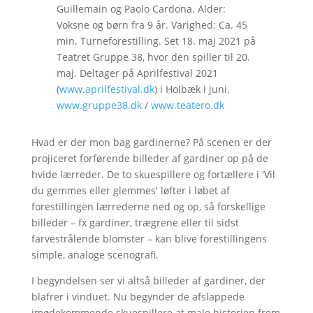
Guillemain og Paolo Cardona. Alder:
Voksne og børn fra 9 år. Varighed: Ca. 45
min. Turneforestilling. Set 18. maj 2021 på
Teatret Gruppe 38, hvor den spiller til 20.
maj. Deltager på Aprilfestival 2021
(
www.aprilfestival.dk
) i Holbæk i juni.
www.gruppe38.dk
/
www.teatero.dk
Hvad er der mon bag gardinerne? På scenen er der
projiceret forførende billeder af gardiner op på de
hvide lærreder. De to skuespillere og fortællere i 'Vil
du gemmes eller glemmes' løfter i løbet af
forestillingen lærrederne ned og op, så forskellige
billeder – fx gardiner, trægrene eller til sidst
farvestrålende blomster – kan blive forestillingens
simple, analoge scenografi.
I begyndelsen ser vi altså billeder af gardiner, der
blafrer i vinduet. Nu begynder de afslappede
imødekommende skuespillere at male historien frem