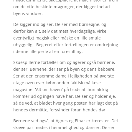
om de otte beskidte møgunger, der kigger ind ad
byens vinduer.
De kigger ind og ser. De ser med børneøjne, og
derfor kan alt, selv det mest hverdagslige, virke
eventyrligt magisk eller måske en lille smule
uhyggeligt. Begæret efter fortællingen er omdrejning
i denne lille perle af en forestilling.
Skuespillerne fortæller om og agerer også børnene,
der ser. Børnene, der ser på byen og dens beboere.
Ser at den ensomme dame i lejligheden på øverste
etage oven over købmanden faktisk må læse
magasinet 'Alt om haven' på trods af, hun aldrig
kommer ud og ingen have har. De ser og holder øje,
så de ved, at bladet hver gang posten har lagt det på
hendes dørmåtte, forsvinder foran hendes dør.
Børnene ved også, at Agnes og Einar er kærester. Det
skæve par mødes i hemmelighed og danser. De ser