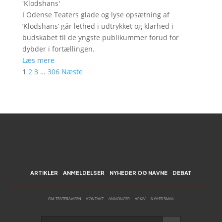
'
Klodshans
'
I Odense Teaters glade og lyse opsætning af
’Klodshans’ går lethed i udtrykket og klarhed i
budskabet til de yngste publikummer forud for
dybder i fortællingen.
Læs mere
1
2
3
…
306
Næste
ARTIKLER
ANMELDELSER
NYHEDER OG NAVNE
DEBAT
OM TEATERAVISEN
KONTAKT
ANNONCER
ARKIV
NYHEDSMAIL