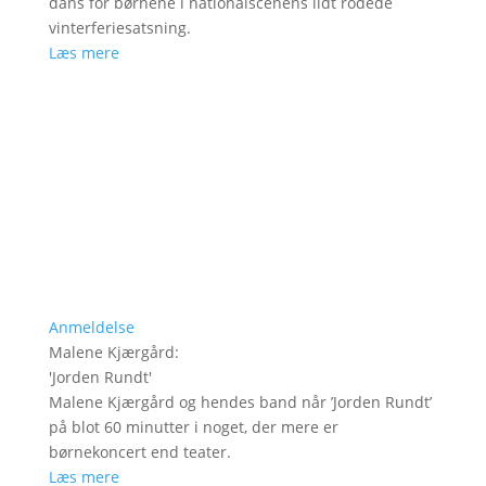
dans for børnene i nationalscenens lidt rodede
vinterferiesatsning.
Læs mere
Anmeldelse
Malene Kjærgård
:
'
Jorden Rundt
'
Malene Kjærgård og hendes band når ’Jorden Rundt’
på blot 60 minutter i noget, der mere er
børnekoncert end teater.
Læs mere