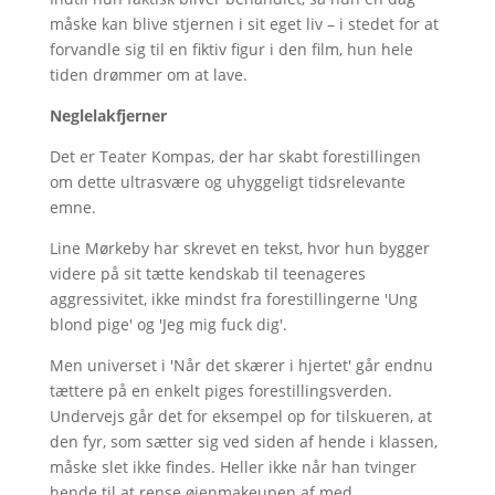
måske kan blive stjernen i sit eget liv – i stedet for at
forvandle sig til en fiktiv figur i den film, hun hele
tiden drømmer om at lave.
Neglelakfjerner
Det er Teater Kompas, der har skabt forestillingen
om dette ultrasvære og uhyggeligt tidsrelevante
emne.
Line Mørkeby har skrevet en tekst, hvor hun bygger
videre på sit tætte kendskab til teenageres
aggressivitet, ikke mindst fra forestillingerne 'Ung
blond pige' og 'Jeg mig fuck dig'.
Men universet i 'Når det skærer i hjertet' går endnu
tættere på en enkelt piges forestillingsverden.
Undervejs går det for eksempel op for tilskueren, at
den fyr, som sætter sig ved siden af hende i klassen,
måske slet ikke findes. Heller ikke når han tvinger
hende til at rense øjenmakeupen af med