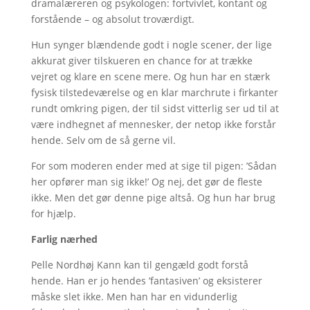
dramalæreren og psykologen: fortvivlet, kontant og
forstående – og absolut troværdigt.
Hun synger blændende godt i nogle scener, der lige
akkurat giver tilskueren en chance for at trække
vejret og klare en scene mere. Og hun har en stærk
fysisk tilstedeværelse og en klar marchrute i firkanter
rundt omkring pigen, der til sidst vitterlig ser ud til at
være indhegnet af mennesker, der netop ikke forstår
hende. Selv om de så gerne vil.
For som moderen ender med at sige til pigen: ’Sådan
her opfører man sig ikke!’ Og nej, det gør de fleste
ikke. Men det gør denne pige altså. Og hun har brug
for hjælp.
Farlig nærhed
Pelle Nordhøj Kann kan til gengæld godt forstå
hende. Han er jo hendes ’fantasiven’ og eksisterer
måske slet ikke. Men han har en vidunderlig