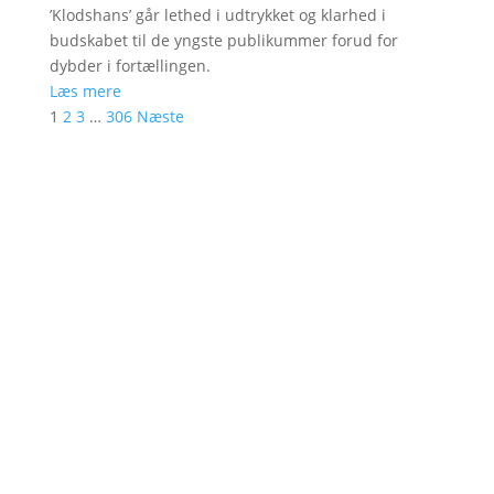
’Klodshans’ går lethed i udtrykket og klarhed i
budskabet til de yngste publikummer forud for
dybder i fortællingen.
Læs mere
1
2
3
…
306
Næste