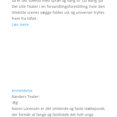
Så er det sovetid med spræl og sang til ’Tju Bang’ på
Det Lille Teater i en forvandlingsforestilling, hvor den
lillebitte scenes vægge foldes ud, og universer trylles
frem fra loftet.
Læs mere
Anmeldelse
Randers Teater
:
'
Æg
'
Nanni Lorenzen er det smilende og faste støttepunkt,
der formår at fange og fastholde det helt unge