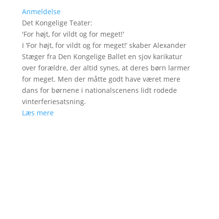
Anmeldelse
Det Kongelige Teater
:
'
For højt, for vildt og for meget!
'
I ’For højt, for vildt og for meget!’ skaber Alexander
Stæger fra Den Kongelige Ballet en sjov karikatur
over forældre, der altid synes, at deres børn larmer
for meget. Men der måtte godt have været mere
dans for børnene i nationalscenens lidt rodede
vinterferiesatsning.
Læs mere