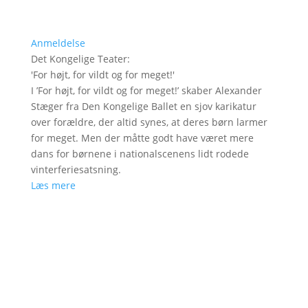
Anmeldelse
Det Kongelige Teater
:
'
For højt, for vildt og for meget!
'
I ’For højt, for vildt og for meget!’ skaber Alexander
Stæger fra Den Kongelige Ballet en sjov karikatur
over forældre, der altid synes, at deres børn larmer
for meget. Men der måtte godt have været mere
dans for børnene i nationalscenens lidt rodede
vinterferiesatsning.
Læs mere