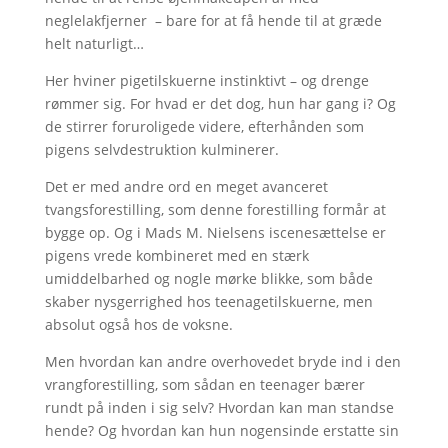
neglelakfjerner – bare for at få hende til at græde
helt naturligt…
Her hviner pigetilskuerne instinktivt – og drenge
rømmer sig. For hvad er det dog, hun har gang i? Og
de stirrer foruroligede videre, efterhånden som
pigens selvdestruktion kulminerer.
Det er med andre ord en meget avanceret
tvangsforestilling, som denne forestilling formår at
bygge op. Og i Mads M. Nielsens iscenesættelse er
pigens vrede kombineret med en stærk
umiddelbarhed og nogle mørke blikke, som både
skaber nysgerrighed hos teenagetilskuerne, men
absolut også hos de voksne.
Men hvordan kan andre overhovedet bryde ind i den
vrangforestilling, som sådan en teenager bærer
rundt på inden i sig selv? Hvordan kan man standse
hende? Og hvordan kan hun nogensinde erstatte sin