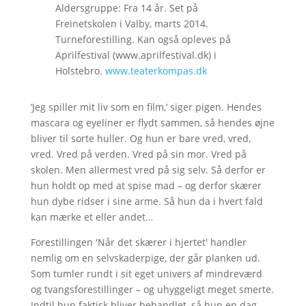
Aldersgruppe: Fra 14 år. Set på
Freinetskolen i Valby, marts 2014.
Turneforestilling. Kan også opleves på
Aprilfestival (www.aprilfestival.dk) i
Holstebro.
www.teaterkompas.dk
’Jeg spiller mit liv som en film,’ siger pigen. Hendes
mascara og eyeliner er flydt sammen, så hendes øjne
bliver til sorte huller. Og hun er bare vred, vred,
vred. Vred på verden. Vred på sin mor. Vred på
skolen. Men allermest vred på sig selv. Så derfor er
hun holdt op med at spise mad – og derfor skærer
hun dybe ridser i sine arme. Så hun da i hvert fald
kan mærke et eller andet…
Forestillingen 'Når det skærer i hjertet' handler
nemlig om en selvskaderpige, der går planken ud.
Som tumler rundt i sit eget univers af mindreværd
og tvangsforestillinger – og uhyggeligt meget smerte.
Indtil hun faktisk bliver behandlet, så hun en dag