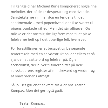
Til gengæld har Michael Rune komponeret nogle fine
melodier, der både er desperate og medrivende.
Sangteksterne rim har dog en tendens til det
sentimentale – med popomkvæd, der ikke svarer til
pigens punkede råhed. Men det går alligevel. Og
måske er det nostalgiske ligefrem med til at piske
følelserne helt op i det ubærlige felt, hvem ved.
For forestillingen er et begavet og bevægende
teatermøde med en selvdestruktion, der ellers er så
sjælden at sætte ord og følelser på. Og en
scenekunst, der bliver tilskueren tæt på hele
selvskaderens register af mindreværd og vrede – og
af omverdenens afmagt.
Så jo. Det gør ondt at være tilskuer hos Teater
Kompas. Men det gør også godt.
Teater Kompas: