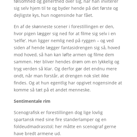
følsomhed og generthed over sig, når han inviterer
sig selv hjem til te og byder hende på det første og
dejligste kys, hun nogensinde har fået.
En af de skønneste scener i forestillingen er den,
hvor pigen lægger sig ned for at filme sig selv i en
’selfie’. Hun ligger nemlig ned på ryggen – og ved
siden af hende lægger fantasidrengen sig så, hoved
mod hoved, så han kan løfte armen og filme dem
sammen. Her bliver hendes drøm om en lykkelig og
tryg verden så klar. Og derfor gør det endnu mere
ondt, når man forstår, at drengen nok slet ikke
findes. Og at hun egentlig har opgivet nogensinde at
komme så tæt på et andet menneske.
Sentimentale rim
Scenografisk er forestillingen dog lige lovlig
spartansk med sine fire standerlamper og en
foldeudmadrasstol; her måtte en scenograf gerne
have bredt armene ud.