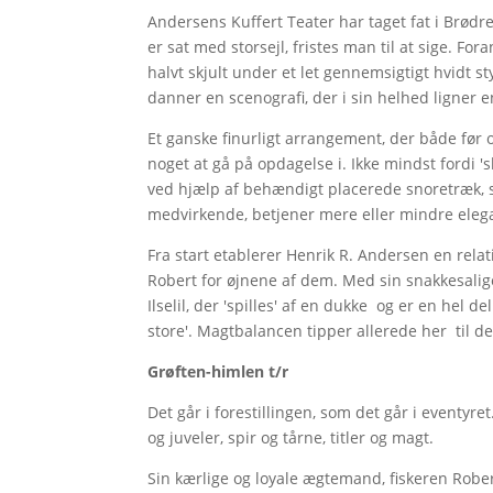
Andersens Kuffert Teater har taget fat i Brø
er sat med storsejl, fristes man til at sige. F
halvt skjult under et let gennemsigtigt hvidt 
danner en scenografi, der i sin helhed ligner e
Et ganske finurligt arrangement, der både før o
noget at gå på opdagelse i. Ikke mindst fordi 's
ved hjælp af behændigt placerede snoretræk, s
medvirkende, betjener mere eller mindre eleg
Fra start etablerer Henrik R. Andersen en relat
Robert for øjnene af dem. Med sin snakkesalig
Ilselil, der 'spilles' af en dukke og er en hel
store'. Magtbalancen tipper allerede her til d
Grøften-himlen t/r
Det går i forestillingen, som det går i eventyre
og juveler, spir og tårne, titler og magt.
Sin kærlige og loyale ægtemand, fiskeren Rober