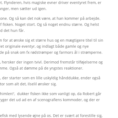
t. Flynderen, hvis magiske evner driver eventyret frem, er
 fanger, men sætter ud igen.
kone. Og så kan det nok være, at han kommer på arbejde.
 af fisken. Noget stort. Og så noget endnu større. Og helst
ed det hun får.
 for at ønske sig et større hus og en mægtigere titel til sin
et originale eventyr, og indlagt både gamle og nye
 byde på snak om fx rødstrømper og farmors ål i strømperne.
 hersker der ingen tvivl. Derimod fremstår tilføjelserne og
me. Også at dømme på de yngstes reaktioner.
n, der starter som en lille uskyldig hånddukke, ender også
or som alt det, Ilselil ønsker sig.
himlen!', dukker fisken ikke som vanligt op, da Robert går
ryger det ud ad en af scenografiens kommoder, og der er
fisk med lysende øjne på os. Det er svært at forestille sig,