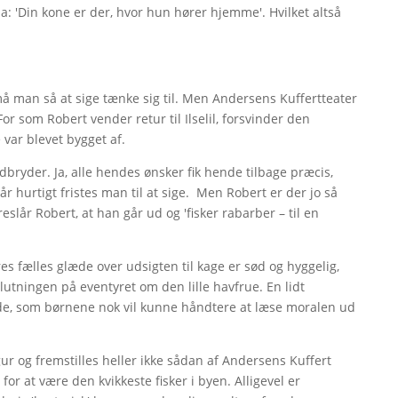
a: 'Din kone er der, hvor hun hører hjemme'. Hvilket altså
å man så at sige tænke sig til. Men Andersens Kuffertteater
or som Robert vender retur til Ilselil, forsvinder den
 var blevet bygget af.
 udbryder. Ja, alle hendes ønsker fik hende tilbage præcis,
r hurtigt fristes man til at sige. Men Robert er der jo så
oreslår Robert, at han går ud og 'fisker rabarber – til en
s fælles glæde over udsigten til kage er sød og hyggelig,
utningen på eventyret om den lille havfrue. En lidt
, som børnene nok vil kunne håndtere at læse moralen ud
igur og fremstilles heller ikke sådan af Andersens Kuffert
for at være den kvikkeste fisker i byen. Alligevel er