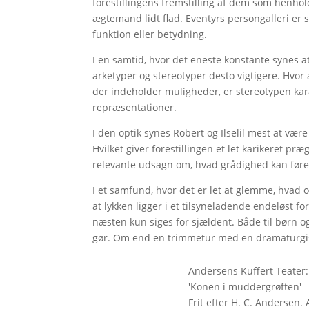
forestillingens fremstilling af dem som henhol
ægtemand lidt flad. Eventyrs persongalleri er 
funktion eller betydning.
I en samtid, hvor det eneste konstante synes 
arketyper og stereotyper desto vigtigere. Hvor
der indeholder muligheder, er stereotypen kara
repræsentationer.
I den optik synes Robert og Ilselil mest at vær
Hvilket giver forestillingen et let karikeret præ
relevante udsagn om, hvad grådighed kan fører
I et samfund, hvor det er let at glemme, hvad o
at lykken ligger i et tilsyneladende endeløst 
næsten kun siges for sjældent. Både til børn o
gør. Om end en trimmetur med en dramaturgisk
Andersens Kuffert Teater:
'Konen i muddergrøften'
Frit efter H. C. Andersen.