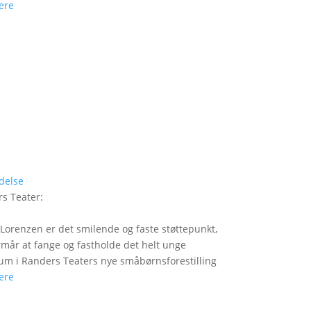
ere
delse
s Teater
:
Lorenzen er det smilende og faste støttepunkt,
rmår at fange og fastholde det helt unge
um i Randers Teaters nye småbørnsforestilling
ere