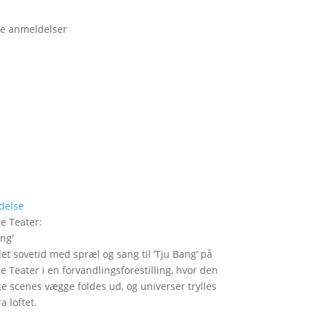
e anmeldelser
delse
le Teater
:
ang
'
det sovetid med spræl og sang til ’Tju Bang’ på
le Teater i en forvandlingsforestilling, hvor den
itte scenes vægge foldes ud, og universer trylles
a loftet.