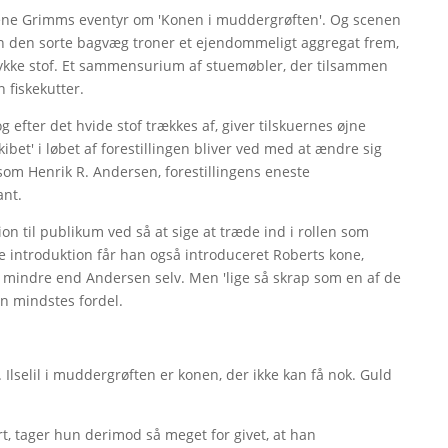
drene Grimms eventyr om 'Konen i muddergrøften'. Og scenen
oran den sorte bagvæg troner et ejendommeligt aggregat frem,
stykke stof. Et sammensurium af stuemøbler, der tilsammen
n fiskekutter.
g efter det hvide stof trækkes af, giver tilskuernes øjne
kibet' i løbet af forestillingen bliver ved med at ændre sig
om Henrik R. Andersen, forestillingens eneste
ant.
ion til publikum ved så at sige at træde ind i rollen som
e introduktion får han også introduceret Roberts kone,
 del mindre end Andersen selv. Men 'lige så skrap som en af de
en mindstes fordel.
t. Ilselil i muddergrøften er konen, der ikke kan få nok. Guld
t, tager hun derimod så meget for givet, at han