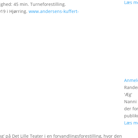
Læs m
ghed: 45 min. Turneforestilling.
019 i Hjørring.
www.andersens-kuffert-
Anmel
Rander
'
Æg
'
Nanni 
der fo
publik
Læs m
g’ på Det Lille Teater i en forvandlingsforestilling, hvor den