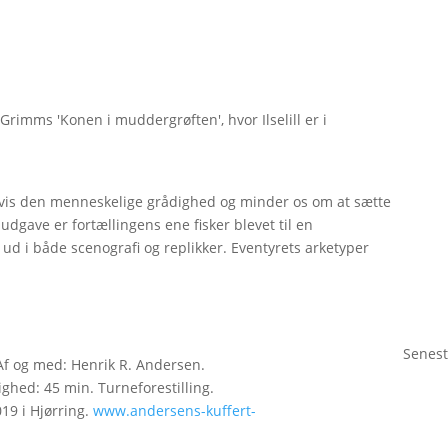
rimms 'Konen i muddergrøften', hvor Ilselill er i
 vis den menneskelige grådighed og minder os om at sætte
 udgave er fortællingens ene fisker blevet til en
ud i både scenografi og replikker. Eventyrets arketyper
Senest
 Af og med: Henrik R. Andersen.
ghed: 45 min. Turneforestilling.
019 i Hjørring.
www.andersens-kuffert-