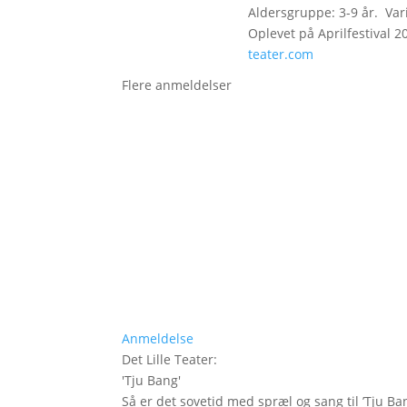
Aldersgruppe: 3-9 år. Vari
Oplevet på Aprilfestival 2
teater.com
Flere anmeldelser
Anmeldelse
Det Lille Teater
:
'
Tju Bang
'
Så er det sovetid med spræl og sang til ’Tju Ban