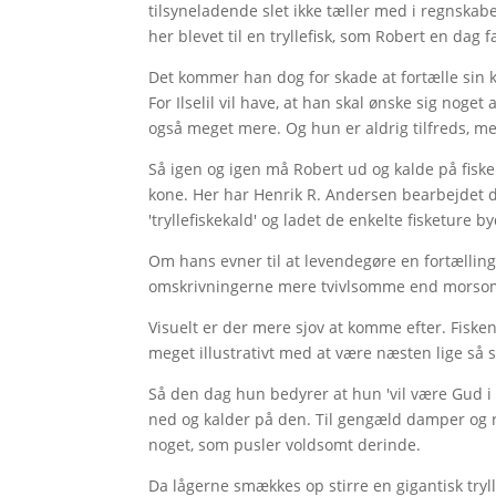
tilsyneladende slet ikke tæller med i regnskabe
her blevet til en tryllefisk, som Robert en dag
Det kommer han dog for skade at fortælle sin 
For Ilselil vil have, at han skal ønske sig noget
også meget mere. Og hun er aldrig tilfreds, m
Så igen og igen må Robert ud og kalde på fisken
kone. Her har Henrik R. Andersen bearbejdet d
'tryllefiskekald' og ladet de enkelte fisketure
Om hans evner til at levendegøre en fortælling,
omskrivningerne mere tvivlsomme end morsom
Visuelt er der mere sjov at komme efter. Fiske
meget illustrativt med at være næsten lige så st
Så den dag hun bedyrer at hun 'vil være Gud i 
ned og kalder på den. Til gengæld damper og 
noget, som pusler voldsomt derinde.
Da lågerne smækkes op stirre en gigantisk trylle