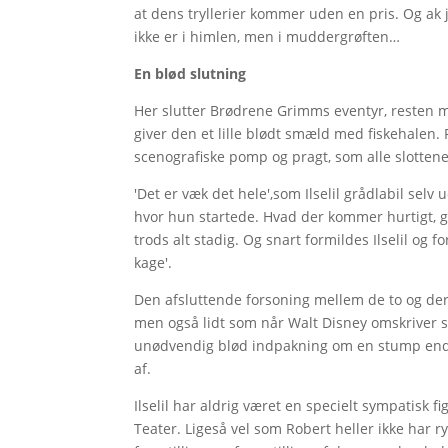
at dens tryllerier kommer uden en pris. Og ak j
ikke er i himlen, men i muddergrøften…
En blød slutning
Her slutter Brødrene Grimms eventyr, resten m
giver den et lille blødt smæld med fiskehalen. F
scenografiske pomp og pragt, som alle slottene
'Det er væk det hele',som Ilselil grådlabil selv
hvor hun startede. Hvad der kommer hurtigt, gå
trods alt stadig. Og snart formildes Ilselil og f
kage'.
Den afsluttende forsoning mellem de to og dere
men også lidt som når Walt Disney omskriver sl
unødvendig blød indpakning om en stump ende
af.
Ilselil har aldrig været en specielt sympatisk f
Teater. Ligeså vel som Robert heller ikke har ry 