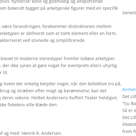
dsvis 'hysterisk' kone og godmodig og altopofrende
som bekendt bygget på arketypiske figurer med en specifik
Senest
at være forandringen, forekommer distinktionen mellem
 arketypen er defineret som et tomt element eller en form,
kteriseret ved stivnede og simplificerede
e blevet til moderne stereotyper fremfor tidløse arketyper.
g, der ikke synes at gøre noget for eventyrets ellers uhyrlig
 til.
g hvem der virkelig betyder noget, når den kollektive tro på,
Anmel
forbrug og stræben efter magt og berømmelse, kan det
Det Lil
g deres voksne. Hvilket Andersens Kuffert Teater heldigvis
'
Tju B
e fiskekniv ville klæde den.
Så er 
Det Lil
lilleb
frem fr
 Af og med: Henrik R. Andersen.