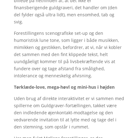
billede på nethinden af, at det ikke er
finansberigende guldgraveri, det handler om (den
del fylder også ultra lidt), men ensomhed, tab og
svig.
Forestillingens scenografiske set-up og den
humoristisk lune tone, som ligger i både musikken,
mimikken og gestikken, befordrer, at vi, når vi kobler
det sammen med den fint klippede tekst, helt
uundgåeligt kommer til på livsbekræftende vis at
fundere over og tage afstand fra smålighed,
intolerance og menneskelig afvisning.
Tørklæde-love, mega-høvl og mini-hus i højden
Uden brug af direkte interaktivitet er vi sammen med
spillerne om Guldgraver-fortællingen, takket være
den indledende øjenkontakt-modtagelse og den
vedvarende invitation til at lytte med og tage del i
den stemning, som opstår i rummet.