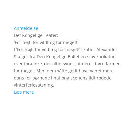
Anmeldelse
Det Kongelige Teater
:
'
For højt, for vildt og for meget!
'
I ’For højt, for vildt og for meget!’ skaber Alexander
Stæger fra Den Kongelige Ballet en sjov karikatur
over forældre, der altid synes, at deres børn larmer
for meget. Men der måtte godt have været mere
dans for børnene i nationalscenens lidt rodede
vinterferiesatsning.
Læs mere