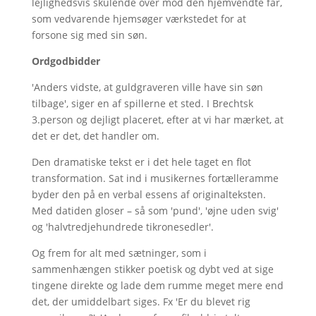
lejlighedsvis skulende over mod den hjemvendte far,
som vedvarende hjemsøger værkstedet for at
forsone sig med sin søn.
Ordgodbidder
'Anders vidste, at guldgraveren ville have sin søn
tilbage', siger en af spillerne et sted. I Brechtsk
3.person og dejligt placeret, efter at vi har mærket, at
det er det, det handler om.
Den dramatiske tekst er i det hele taget en flot
transformation. Sat ind i musikernes fortælleramme
byder den på en verbal essens af originalteksten.
Med datiden gloser – så som 'pund', 'øjne uden svig'
og 'halvtredjehundrede tikronesedler'.
Og frem for alt med sætninger, som i
sammenhængen stikker poetisk og dybt ved at sige
tingene direkte og lade dem rumme meget mere end
det, der umiddelbart siges. Fx 'Er du blevet rig