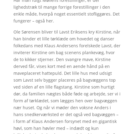
Har man fulgt Møllens forestillinger, er der
lighedstræk til mange forrige forestillinger i den
enkle måde, hvorpå noget essentielt stofliggøres. Det
fungerer – også her.
Ole Sørensen bliver til Lavst Eriksens kry Kirstine, når
han binder et lille tørklæde om hovedet og danser
folkedans med Klaus Andersens forelskede Lavst, der
inviterer Kirstine om bag scenens plankevæg, hvor
de to kikker stjerner. Den svangre mave, Kirstine
derved får, vises kort med en aende hånd på en
maveplaceret hattepuld. Det lille hus med udsigt
som Lavst selv bygger placeres på bagvæggens top
ved siden af en lille flagstang. Kirstine som hurtigt
dør, da familien nægtes både føde og arbejde, ser vi i
form af tørklædet, som lægges hen over bagvæggen
nær huset. Og når vi møder den voksne Anders i
hans snedkerværksted er det også ved bagvæggen –
i form af Klaus Andersen forsynet med en gigantisk
høvl, som han høvler med – indædt og kun