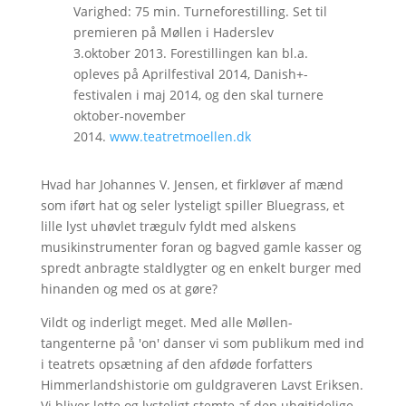
Varighed: 75 min. Turneforestilling. Set til
premieren på Møllen i Haderslev
3.oktober 2013. Forestillingen kan bl.a.
opleves på Aprilfestival 2014, Danish+-
festivalen i maj 2014, og den skal turnere
oktober-november
2014.
www.teatretmoellen.dk
Hvad har Johannes V. Jensen, et firkløver af mænd
som iført hat og seler lysteligt spiller Bluegrass, et
lille lyst uhøvlet trægulv fyldt med alskens
musikinstrumenter foran og bagved gamle kasser og
spredt anbragte staldlygter og en enkelt burger med
hinanden og med os at gøre?
Vildt og inderligt meget. Med alle Møllen-
tangenterne på 'on' danser vi som publikum med ind
i teatrets opsætning af den afdøde forfatters
Himmerlandshistorie om guldgraveren Lavst Eriksen.
Vi bliver lette og lysteligt stemte af den uhøjtidelige