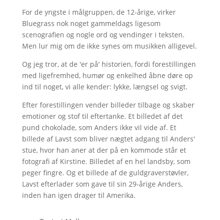
For de yngste i målgruppen, de 12-årige, virker
Bluegrass nok noget gammeldags ligesom
scenografien og nogle ord og vendinger i teksten.
Men lur mig om de ikke synes om musikken alligevel.
Og jeg tror, at de 'er på' historien, fordi forestillingen
med ligefremhed, humør og enkelhed åbne døre op
ind til noget, vi alle kender: lykke, længsel og svigt.
Efter forestillingen vender billeder tilbage og skaber
emotioner og stof til eftertanke. Et billedet af det
pund chokolade, som Anders ikke vil vide af. Et
billede af Lavst som bliver nægtet adgang til Anders'
stue, hvor han aner at der på en kommode står et
fotografi af Kirstine. Billedet af en hel landsby, som
peger fingre. Og et billede af de guldgraverstøvler,
Lavst efterlader som gave til sin 29-årige Anders,
inden han igen drager til Amerika.