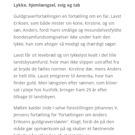
Lykke, hjemlængsel, svig og tab
Guldgraverfortællingen en fortælling om en far, Lavst
Eriksen, som både mister sin kone, Kirstine, og sin
søn, Anders, fordi hans smålige og misundelsesfyldte
bondesamfundsomgivelser ikke under ham den
lykke, han som afviger så modigt og ihærdigt søger.
Lavst får sit levebrød og sin lykkelyst kvalt i det lille
landsbysamfund, hvor man ikke slipper ustraffet fra
at bryde de fælles normer. Kirstine dør, mens Anders
er helt lille. Laust emigrerer til Amerika, hvor han
finder guld. Men længslen efter sønnen, som bliver
sat i pleje hos husfolk, bringer ham 29 år efter
tilbage til landsbyen.
Møllen kalder inde i selve forestillingen Johannes V.
Jensens fortælling for 'fortællingen om Anders
Eriksens guldgraverstøvler'. Klogt, fordi de på den
måde gør opmærksom på og skaber et fæstnende