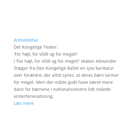
Anmeldelse
Det Kongelige Teater
:
'
For højt, for vildt og for meget!
'
I ’For højt, for vildt og for meget!’ skaber Alexander
Stæger fra Den Kongelige Ballet en sjov karikatur
over forældre, der altid synes, at deres børn larmer
for meget. Men der måtte godt have været mere
dans for børnene i nationalscenens lidt rodede
vinterferiesatsning.
Læs mere