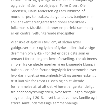
og glade måde, hvorpå Jesper Folke Olsen, Ole
Sørensen, Klaus Andersen og Lars Rødbroe på
mundharpe, kontrabas, stelguitar, sav, banjoer m.m.
spiller skønt arrangeret traditionel amerikansk
folkemusik. Musikken danner en perfekt ramme og
er en central velfungerende medspiller.
Vi er ikke et øjeblik i tvivl om, at sådan lyder
guldgravermusik og lyden af lykke – eller skal vi sige
drømmen om lykke – for det er det sidste som er
temaet i forestillingens kernefortælling. For alt imens
vi føler lys og glæde mærker vi en knugende klump i
halsen – en både forundringsfyldt fornemmelse over,
hvordan noget så ensomhedsfyldt og umenneskeligt
trist kan ske for Lavst Eriksen og en stikkende
fornemmelse af, at alt det, vi hører, er genkendeligt
fra hedeopdyrkningstiden, hvor fortællingen foregår
– og nu i dag, i 2013, i livet blandt venner, familie og i
større samfundsmæssige sammenhænge.