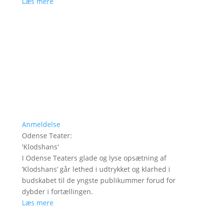
Læs mere
Anmeldelse
Odense Teater
:
'
Klodshans
'
I Odense Teaters glade og lyse opsætning af
’Klodshans’ går lethed i udtrykket og klarhed i
budskabet til de yngste publikummer forud for
dybder i fortællingen.
Læs mere