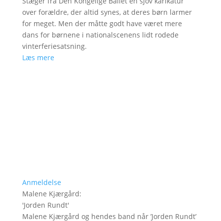
Stæger fra Den Kongelige Ballet en sjov karikatur
over forældre, der altid synes, at deres børn larmer
for meget. Men der måtte godt have været mere
dans for børnene i nationalscenens lidt rodede
vinterferiesatsning.
Læs mere
Anmeldelse
Malene Kjærgård
:
'
Jorden Rundt
'
Malene Kjærgård og hendes band når ’Jorden Rundt’