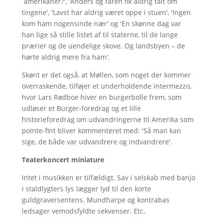
amerikaner?', 'Anders og faren fik aldrig talt om
tingene', 'Lavst har aldrig været oppe i stuen', 'Ingen
kom ham nogensinde nær' og 'En skønne dag var
han lige så stille listet af til staterne, til de lange
prærier og de uendelige skove. Og landsbyen – de
hørte aldrig mere fra ham'.
Skønt er det også, at Møllen, som noget der kommer
overraskende, tilføjer et underholdende intermezzo,
hvor Lars Rødboe hiver en burgerbolle frem, som
udløser et Burger-foredrag og et lille
historieforedrag om udvandringerne til Amerika som
pointe-fint bliver kommenteret med: 'Så man kan
sige, de både var udvandrere og indvandrere'.
Teaterkoncert miniature
Intet i musikken er tilfældigt. Sav i selskab med banjo
i staldlygters lys lægger lyd til den korte
guldgraversentens. Mundharpe og kontrabas
ledsager vemodsfyldte sekvenser. Etc.