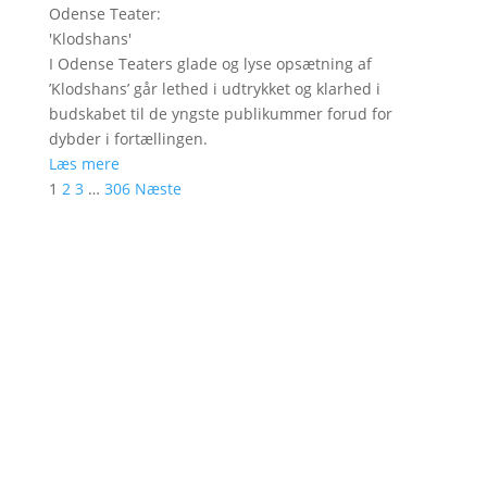
Odense Teater
:
'
Klodshans
'
I Odense Teaters glade og lyse opsætning af
’Klodshans’ går lethed i udtrykket og klarhed i
budskabet til de yngste publikummer forud for
dybder i fortællingen.
Læs mere
1
2
3
…
306
Næste