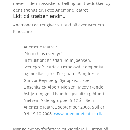
næse - i den klassiske fortælling om trædukken og
dens trængsler. Foto: AnemoneTeatret
Lidt på træben endnu
AnemoneTeatret giver sit bud på eventyret om
Pinocchio.
AnemoneTeatret:
'Pinocchios eventyr'
Instruktion: Kristian Holm Joensen.
Scenograf: Patricie Homolová. Komponist
og musiker: Jens Tolsgaard. Sangtekster:
Gunvor Reynberg. Synopsis: Lisbet
Lipschitz og Albert Nielsen. Medvirkende:
Asbjørn Agger, Lisbeth Lipschitz og Albert
Nielsen. Aldersgruppe: 5-12 år. Set i
AnemoneTeatret, september 2008. Spiller
9.9-19.10.2008.
www.anemoneteatret.dk
Mange eventyrforfattere og -samlere i Europa på