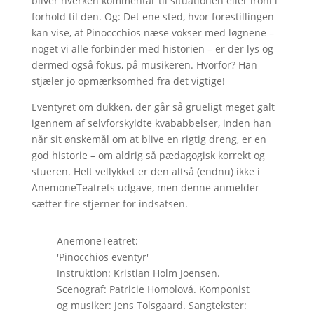
bliver hverken kommentar til situationen eller ironi i
forhold til den. Og: Det ene sted, hvor forestillingen
kan vise, at Pinoccchios næse vokser med løgnene –
noget vi alle forbinder med historien – er der lys og
dermed også fokus, på musikeren. Hvorfor? Han
stjæler jo opmærksomhed fra det vigtige!
Eventyret om dukken, der går så grueligt meget galt
igennem af selvforskyldte kvababbelser, inden han
når sit ønskemål om at blive en rigtig dreng, er en
god historie – om aldrig så pædagogisk korrekt og
stueren. Helt vellykket er den altså (endnu) ikke i
AnemoneTeatrets udgave, men denne anmelder
sætter fire stjerner for indsatsen.
AnemoneTeatret:
'Pinocchios eventyr'
Instruktion: Kristian Holm Joensen.
Scenograf: Patricie Homolová. Komponist
og musiker: Jens Tolsgaard. Sangtekster: