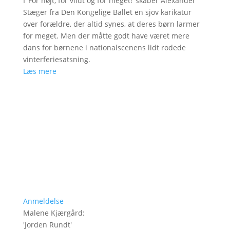
I ’For højt, for vildt og for meget!’ skaber Alexander
Stæger fra Den Kongelige Ballet en sjov karikatur
over forældre, der altid synes, at deres børn larmer
for meget. Men der måtte godt have været mere
dans for børnene i nationalscenens lidt rodede
vinterferiesatsning.
Læs mere
Anmeldelse
Malene Kjærgård
:
'
Jorden Rundt
'