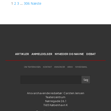
1
2
3
…
306
Næste
ARTIKLER
ANMELDELSER
NYHEDER OG NAVNE
DEBAT
OM TEATERAVISEN
KONTAKT
ANNONCER
ARKIV
NYHEDSMAIL
Ansvarshavende redaktør: Carsten Jensen
Teatercentrum
Nørregade 26,1
1165 København K