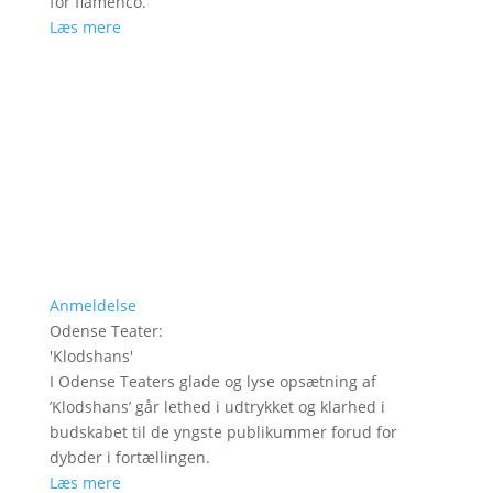
for flamenco.
Læs mere
Anmeldelse
Odense Teater
:
'
Klodshans
'
I Odense Teaters glade og lyse opsætning af
’Klodshans’ går lethed i udtrykket og klarhed i
budskabet til de yngste publikummer forud for
dybder i fortællingen.
Læs mere