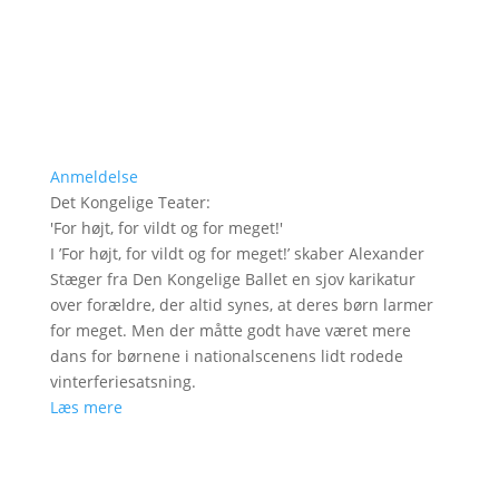
Anmeldelse
Det Kongelige Teater
:
'
For højt, for vildt og for meget!
'
I ’For højt, for vildt og for meget!’ skaber Alexander
Stæger fra Den Kongelige Ballet en sjov karikatur
over forældre, der altid synes, at deres børn larmer
for meget. Men der måtte godt have været mere
dans for børnene i nationalscenens lidt rodede
vinterferiesatsning.
Læs mere