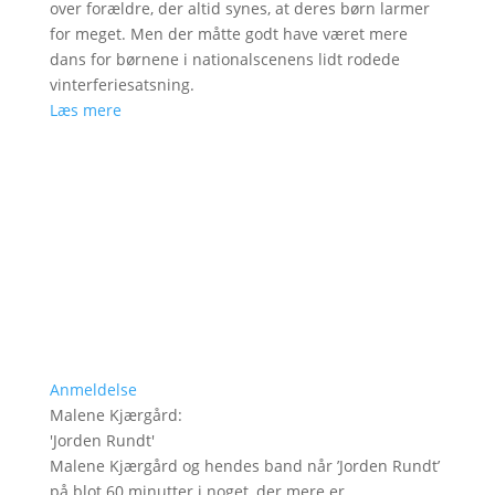
over forældre, der altid synes, at deres børn larmer
for meget. Men der måtte godt have været mere
dans for børnene i nationalscenens lidt rodede
vinterferiesatsning.
Læs mere
Anmeldelse
Malene Kjærgård
:
'
Jorden Rundt
'
Malene Kjærgård og hendes band når ’Jorden Rundt’
på blot 60 minutter i noget, der mere er