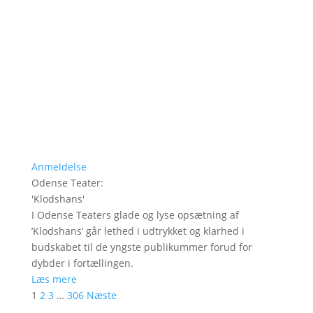
Anmeldelse
Odense Teater
:
'
Klodshans
'
I Odense Teaters glade og lyse opsætning af
’Klodshans’ går lethed i udtrykket og klarhed i
budskabet til de yngste publikummer forud for
dybder i fortællingen.
Læs mere
1
2
3
…
306
Næste