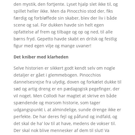
den mystik, den fortjente. Lyset hjalp slet ikke til, og
spillet heller ikke. Men da Pinocchio stod der, fiks
færdig og forbløffede sin skaber, blev der liv i både
scene og sal. For dukken havde sin helt egen
opfattelse af frem og tilbage og op og ned, til alle
børns fryd. Gepetto havde skabt en drilsk og festlig
figur med egen vilje og mange uvaner!
Det kniber med klarheden
Selve historien er sikkert godt kendt selv om nogle
detaljer er gået i glemmebogen. Pinocchios
dannelsesrejse fra ulydig, doven og forkælet dukke til
sød og artig dreng er en pædagogisk pegefinger, der
vil noget. Men Collodi har magtet at skrive en både
spændende og morsom historie, som tager
udgangspunkt i, at almindelige, sunde drenge ikke er
perfekte. De har deres fejl og påfund og indfald, og
det skal de ha' lov til at have, medens de vokser til.
Der skal nok blive mennesker af dem til slut! Va