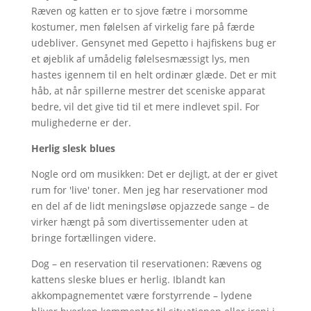
Ræven og katten er to sjove fætre i morsomme
kostumer, men følelsen af virkelig fare på færde
udebliver. Gensynet med Gepetto i hajfiskens bug er
et øjeblik af umådelig følelsesmæssigt lys, men
hastes igennem til en helt ordinær glæde. Det er mit
håb, at når spillerne mestrer det sceniske apparat
bedre, vil det give tid til et mere indlevet spil. For
mulighederne er der.
Herlig slesk blues
Nogle ord om musikken: Det er dejligt, at der er givet
rum for 'live' toner. Men jeg har reservationer mod
en del af de lidt meningsløse opjazzede sange – de
virker hængt på som divertissementer uden at
bringe fortællingen videre.
Dog – en reservation til reservationen: Rævens og
kattens sleske blues er herlig. Iblandt kan
akkompagnementet være forstyrrende – lydene