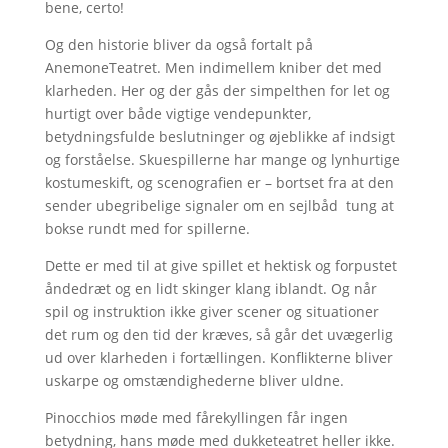
bene, certo!
Og den historie bliver da også fortalt på
AnemoneTeatret. Men indimellem kniber det med
klarheden. Her og der gås der simpelthen for let og
hurtigt over både vigtige vendepunkter,
betydningsfulde beslutninger og øjeblikke af indsigt
og forståelse. Skuespillerne har mange og lynhurtige
kostumeskift, og scenografien er ­– bortset fra at den
sender ubegribelige signaler om en sejlbåd ­ tung at
bokse rundt med for spillerne.
Dette er med til at give spillet et hektisk og forpustet
åndedræt og en lidt skinger klang iblandt. Og når
spil og instruktion ikke giver scener og situationer
det rum og den tid der kræves, så går det uvægerlig
ud over klarheden i fortællingen. Konflikterne bliver
uskarpe og omstændighederne bliver uldne.
Pinocchios møde med fårekyllingen får ingen
betydning, hans møde med dukketeatret heller ikke.