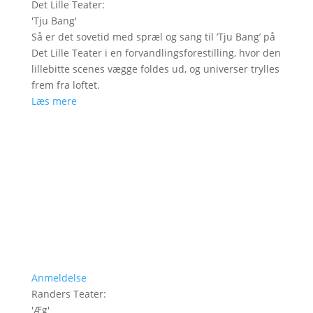
Det Lille Teater
:
'
Tju Bang
'
Så er det sovetid med spræl og sang til ’Tju Bang’ på
Det Lille Teater i en forvandlingsforestilling, hvor den
lillebitte scenes vægge foldes ud, og universer trylles
frem fra loftet.
Læs mere
Anmeldelse
Randers Teater
:
'
Æg
'