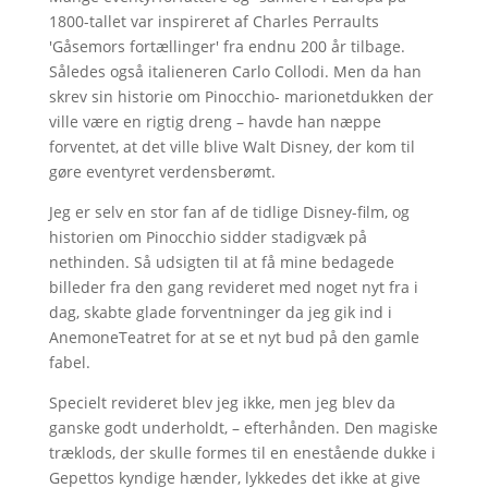
1800-tallet var inspireret af Charles Perraults
'Gåsemors fortællinger' fra endnu 200 år tilbage.
Således også italieneren Carlo Collodi. Men da han
skrev sin historie om Pinocchio- marionetdukken der
ville være en rigtig dreng – havde han næppe
forventet, at det ville blive Walt Disney, der kom til
gøre eventyret verdensberømt.
Jeg er selv en stor fan af de tidlige Disney-film, og
historien om Pinocchio sidder stadigvæk på
nethinden. Så udsigten til at få mine bedagede
billeder fra den gang revideret med noget nyt fra i
dag, skabte glade forventninger da jeg gik ind i
AnemoneTeatret for at se et nyt bud på den gamle
fabel.
Specielt revideret blev jeg ikke, men jeg blev da
ganske godt underholdt, – efterhånden. Den magiske
træklods, der skulle formes til en enestående dukke i
Gepettos kyndige hænder, lykkedes det ikke at give