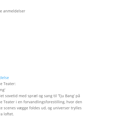
e anmeldelser
delse
le Teater
:
ang
'
det sovetid med spræl og sang til ’Tju Bang’ på
le Teater i en forvandlingsforestilling, hvor den
itte scenes vægge foldes ud, og universer trylles
a loftet.