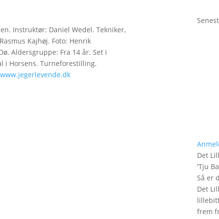
Senest
en. Instruktør: Daniel Wedel. Tekniker,
Rasmus Kajhøj. Foto: Henrik
ø. Aldersgruppe: Fra 14 år. Set i
 i Horsens. Turneforestilling.
www.jegerlevende.dk
Anmel
Det Lil
'
Tju B
Så er 
Det Lil
lilleb
frem fr