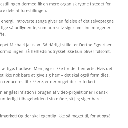
orestillingen dermed fik en mere organisk rytme i stedet for
 dele af forestillingen.
 energi, introverte sange giver en følelse af det selvoptagne,
er lige så udflydende, som hun selv siger om sine morgener
ffe.
pet Michael Jackson. SÅ dårligt stillet er Dorthe Eggertsen
ormidlingen, så helhedsindtrykket ikke kun bliver følsomt,
et ærlige, hudløse. Men jeg er ikke for det henførte. Hvis det
 ikke nok bare at ’give sig hen’ – det skal også formidles.
educeres til kikkere, er der noget der er forkert.
nden er gået inflation i brugen af video-projektioner i dansk
dunderligt tilbageholden i sin måde, så jeg siger bare:
mærket! Og der skal egentlig ikke så meget til, for at også