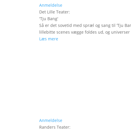
Anmeldelse
Det Lille Teater
:
'
Tju Bang
'
Så er det sovetid med spræl og sang til ’Tju Ban
lillebitte scenes vægge foldes ud, og universer t
Læs mere
Anmeldelse
Randers Teater
: