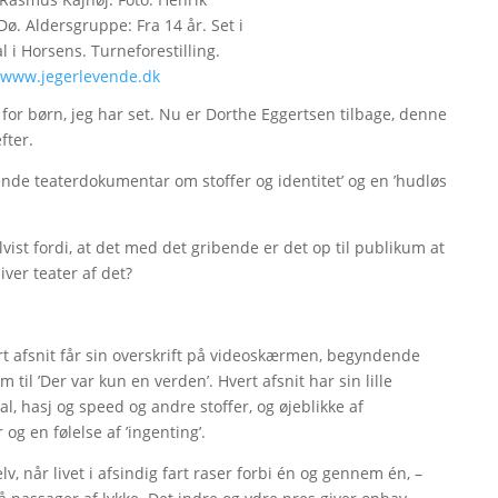
ø. Aldersgruppe: Fra 14 år. Set i
 i Horsens. Turneforestilling.
www.jegerlevende.dk
r for børn, jeg har set. Nu er Dorthe Eggertsen tilbage, denne
fter.
ibende teaterdokumentar om stoffer og identitet’ og en ’hudløs
lvist fordi, at det med det gribende er det op til publikum at
liver teater af det?
vert afsnit får sin overskrift på videoskærmen, begyndende
rem til ’Der var kun en verden’. Hvert afsnit har sin lille
l, hasj og speed og andre stoffer, og øjeblikke af
og en følelse af ’ingenting’.
lv, når livet i afsindig fart raser forbi én og gennem én, –