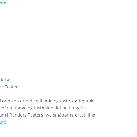
ere
delse
s Teater
:
Lorenzen er det smilende og faste støttepunkt,
rmår at fange og fastholde det helt unge
um i Randers Teaters nye småbørnsforestilling
ere