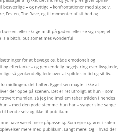
 passager af lykke. Det indre og ydre pres giver ophav
 til besværlige – og nyttige – konfrontationer med sig selv.
dre, Festen, The Rave, og til momenter af stilhed og
bussen, eller skrige midt på gaden, eller se sig i spejlet
e is a bitch, but sometimes wonderful.
dsætninger for at bevæge os, både emotionelt og
i og eftertanke – og genkendelig begejstring over livsglæde,
lige så genkendelig lede over at spilde sin tid og sit liv.
i formidlingen, det halter. Eggertsen magter ikke at
bliver der oppe på scenen. Det er ret utroligt, at hun – som
introvert mumlen, så jeg ind imellem taber tråden i hendes
 at hun – med den gode stemme, hun har – synger sine sange
il hende selv og ikke til publikum.
kunne have været mere påpasselig. Som øjne og ører i salen
ne oplevelser mere med publikum. Langt mere! Og – hvad der