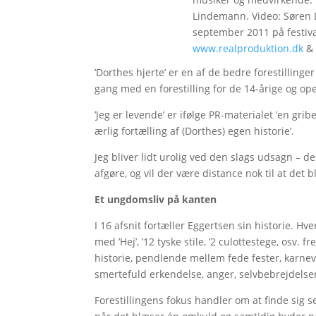
Lindemann. Video: Søren D
september 2011 på festival
www.realproduktion.dk
&
’Dorthes hjerte’ er en af de bedre forestillinge
gang med en forestilling for de 14-årige og ope
’Jeg er levende’ er ifølge PR-materialet ’en gr
ærlig fortælling af (Dorthes) egen historie’.
Jeg bliver lidt urolig ved den slags udsagn – de
afgøre, og vil der være distance nok til at det b
Et ungdomsliv på kanten
I 16 afsnit fortæller Eggertsen sin historie. H
med ’Hej’, ’12 tyske stile, ’2 culottestege, osv. f
historie, pendlende mellem fede fester, karneva
smertefuld erkendelse, anger, selvbebrejdelser 
Forestillingens fokus handler om at finde sig se