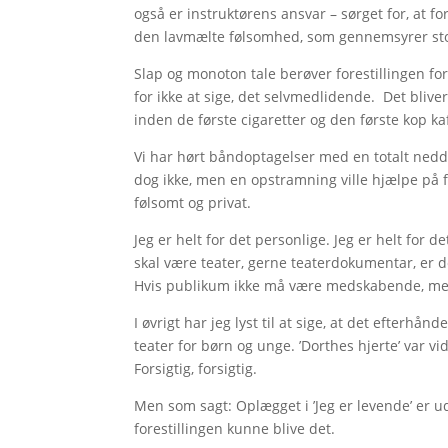
også er instruktørens ansvar – sørget for, at f
den lavmælte følsomhed, som gennemsyrer store
Slap og monoton tale berøver forestillingen for
for ikke at sige, det selvmedlidende. Det bliv
inden de første cigaretter og den første kop ka
Vi har hørt båndoptagelser med en totalt neddo
dog ikke, men en opstramning ville hjælpe på f
følsomt og privat.
Jeg er helt for det personlige. Jeg er helt for d
skal være teater, gerne teaterdokumentar, er det
Hvis publikum ikke må være medskabende, men r
I øvrigt har jeg lyst til at sige, at det efterhå
teater for børn og unge. ’Dorthes hjerte’ var vi
Forsigtig, forsigtig.
Men som sagt: Oplægget i ’Jeg er levende’ er ud
forestillingen kunne blive det.