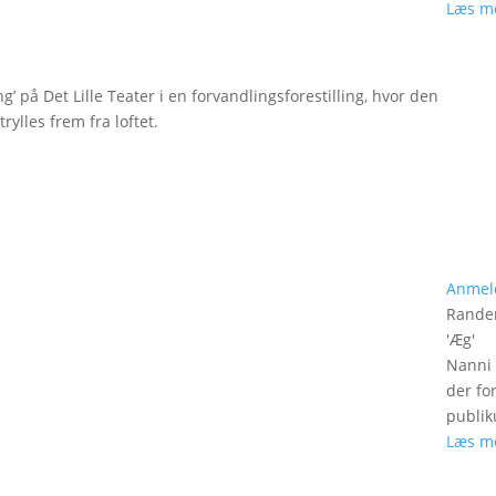
Læs m
g’ på Det Lille Teater i en forvandlingsforestilling, hvor den
rylles frem fra loftet.
Anmel
Rander
'
Æg
'
Nanni 
der fo
publik
Læs m