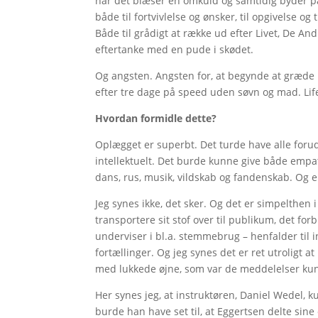
når det blæser én omkuld og samtidig byder på
både til fortvivlelse og ønsker, til opgivelse og
Både til grådigt at række ud efter Livet, De An
eftertanke med en pude i skødet.
Og angsten. Angsten for, at begynde at græde i 
efter tre dage på speed uden søvn og mad. Lif
Hvordan formidle dette?
Oplægget er superbt. Det turde have alle foru
intellektuelt. Det burde kunne give både empat
dans, rus, musik, vildskab og fandenskab. Og en 
Jeg synes ikke, det sker. Og det er simpelthen 
transportere sit stof over til publikum, det for
underviser i bl.a. stemmebrug – henfalder til 
fortællinger. Og jeg synes det er ret utroligt
med lukkede øjne, som var de meddelelser kun t
Her synes jeg, at instruktøren, Daniel Wedel, 
burde han have set til, at Eggertsen delte si