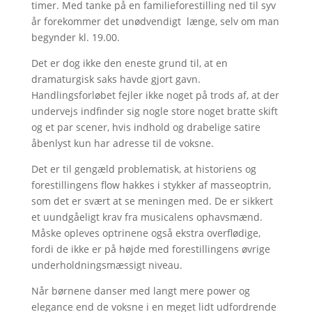
timer. Med tanke på en familieforestilling ned til syv
år forekommer det unødvendigt længe, selv om man
begynder kl. 19.00.
Det er dog ikke den eneste grund til, at en
dramaturgisk saks havde gjort gavn.
Handlingsforløbet fejler ikke noget på trods af, at der
undervejs indfinder sig nogle store noget bratte skift
og et par scener, hvis indhold og drabelige satire
åbenlyst kun har adresse til de voksne.
Det er til gengæld problematisk, at historiens og
forestillingens flow hakkes i stykker af masseoptrin,
som det er svært at se meningen med. De er sikkert
et uundgåeligt krav fra musicalens ophavsmænd.
Måske opleves optrinene også ekstra overflødige,
fordi de ikke er på højde med forestillingens øvrige
underholdningsmæssigt niveau.
Når børnene danser med langt mere power og
elegance end de voksne i en meget lidt udfordrende