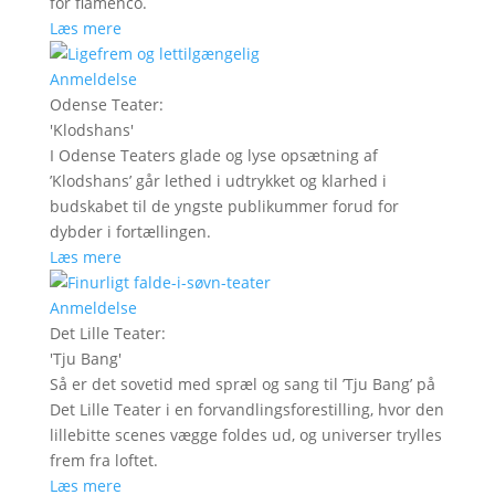
for flamenco.
Læs mere
Anmeldelse
Odense Teater
:
'
Klodshans
'
I Odense Teaters glade og lyse opsætning af
’Klodshans’ går lethed i udtrykket og klarhed i
budskabet til de yngste publikummer forud for
dybder i fortællingen.
Læs mere
Anmeldelse
Det Lille Teater
:
'
Tju Bang
'
Så er det sovetid med spræl og sang til ’Tju Bang’ på
Det Lille Teater i en forvandlingsforestilling, hvor den
lillebitte scenes vægge foldes ud, og universer trylles
frem fra loftet.
Læs mere