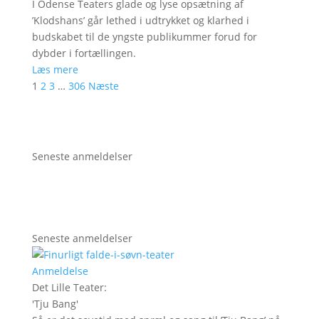
I Odense Teaters glade og lyse opsætning af
’Klodshans’ går lethed i udtrykket og klarhed i
budskabet til de yngste publikummer forud for
dybder i fortællingen.
Læs mere
1
2
3
…
306
Næste
Seneste anmeldelser
Seneste anmeldelser
Anmeldelse
Det Lille Teater
:
'
Tju Bang
'