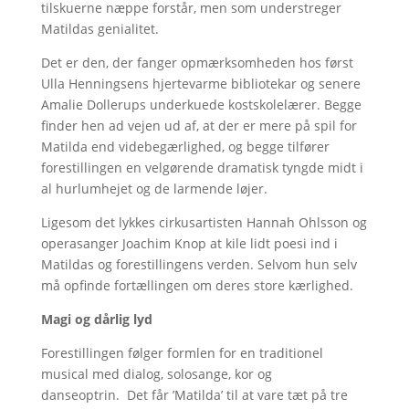
tilskuerne næppe forstår, men som understreger
Matildas genialitet.
Det er den, der fanger opmærksomheden hos først
Ulla Henningsens hjertevarme bibliotekar og senere
Amalie Dollerups underkuede kostskolelærer. Begge
finder hen ad vejen ud af, at der er mere på spil for
Matilda end videbegærlighed, og begge tilfører
forestillingen en velgørende dramatisk tyngde midt i
al hurlumhejet og de larmende løjer.
Ligesom det lykkes cirkusartisten Hannah Ohlsson og
operasanger Joachim Knop at kile lidt poesi ind i
Matildas og forestillingens verden. Selvom hun selv
må opfinde fortællingen om deres store kærlighed.
Magi og dårlig lyd
Forestillingen følger formlen for en traditionel
musical med dialog, solosange, kor og
danseoptrin. Det får ’Matilda’ til at vare tæt på tre