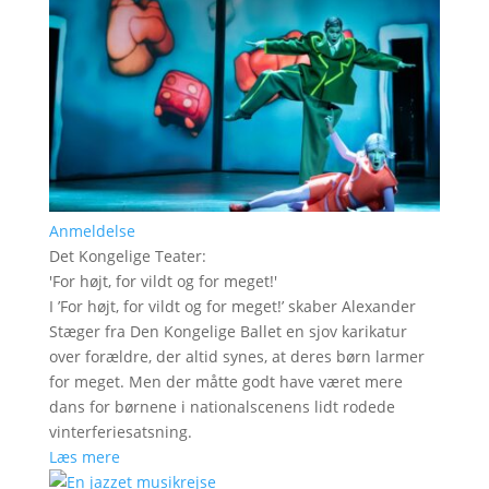
Anmeldelse
Det Kongelige Teater
:
'
For højt, for vildt og for meget!
'
I ’For højt, for vildt og for meget!’ skaber Alexander
Stæger fra Den Kongelige Ballet en sjov karikatur
over forældre, der altid synes, at deres børn larmer
for meget. Men der måtte godt have været mere
dans for børnene i nationalscenens lidt rodede
vinterferiesatsning.
Læs mere