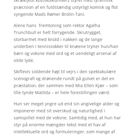
skrækfyldt kostskoleunivers styret med tyrannisk
præcision af en fuldstændig ustyrligt komisk og flot
syngende Mads Rømer Brolin-Tani.
Alene hans fremtoning som rektor Agatha
Trunchbull er helt forrygende. Skrutrygget,
storbarmet med knold i nakken og de lange
underben i tennissokker til knæene tryner hun/han
børn og voksne med ord og et uendeligt arsenal af
vilde lyde.
Skiftevis siddende højt til vejrs i den spektakulære
scenografi og drønende rundt på gulvet er det en
præstation, der sammen med Mia Ellen Kjær – som
lille tynde Matilda – er hele forestillingen værd.
Hun ser meget yngre ud end sin angivelige alder og
imponerer med sit overskud og naturlighed i
samspillet med de voksne. Samtidig med, at hun har
styr på enorme mængder tekst med et hav af
intellektuelle ord og formuleringer, som mange af