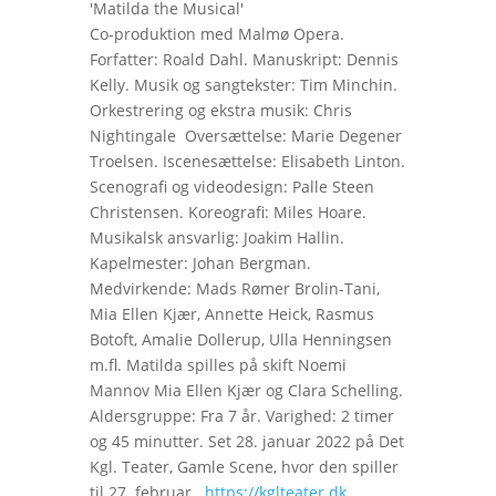
'Matilda the Musical'
Co-produktion med Malmø Opera.
Forfatter: Roald Dahl. Manuskript: Dennis
Kelly. Musik og sangtekster: Tim Minchin.
Orkestrering og ekstra musik: Chris
Nightingale Oversættelse: Marie Degener
Troelsen. Iscenesættelse: Elisabeth Linton.
Scenografi og videodesign: Palle Steen
Christensen. Koreografi: Miles Hoare.
Musikalsk ansvarlig: Joakim Hallin.
Kapelmester: Johan Bergman.
Medvirkende: Mads Rømer Brolin-Tani,
Mia Ellen Kjær, Annette Heick, Rasmus
Botoft, Amalie Dollerup, Ulla Henningsen
m.fl. Matilda spilles på skift Noemi
Mannov Mia Ellen Kjær og Clara Schelling.
Aldersgruppe: Fra 7 år. Varighed: 2 timer
og 45 minutter. Set 28. januar 2022 på Det
Kgl. Teater, Gamle Scene, hvor den spiller
til 27. februar.
https://kglteater.dk