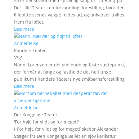
Så er det sovetid med spræl og sang til ’Tju Bang’ på
Det Lille Teater i en forvandlingsforestilling, hvor den
lillebitte scenes vægge foldes ud, og universer trylles
frem fra loftet.
Læs mere
Anmeldelse
Randers Teater
:
'
Æg
'
Nanni Lorenzen er det smilende og faste støttepunkt,
der formår at fange og fastholde det helt unge
publikum i Randers Teaters nye småbørnsforestilling
Læs mere
Anmeldelse
Det Kongelige Teater
:
'
For højt, for vildt og for meget!
'
I ’For højt, for vildt og for meget!’ skaber Alexander
Stæger fra Den Kongelige Ballet en sjov karikatur