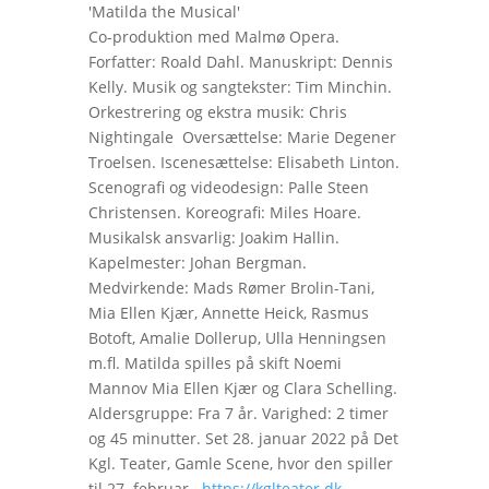
'Matilda the Musical'
Co-produktion med Malmø Opera.
Forfatter: Roald Dahl. Manuskript: Dennis
Kelly. Musik og sangtekster: Tim Minchin.
Orkestrering og ekstra musik: Chris
Nightingale Oversættelse: Marie Degener
Troelsen. Iscenesættelse: Elisabeth Linton.
Scenografi og videodesign: Palle Steen
Christensen. Koreografi: Miles Hoare.
Musikalsk ansvarlig: Joakim Hallin.
Kapelmester: Johan Bergman.
Medvirkende: Mads Rømer Brolin-Tani,
Mia Ellen Kjær, Annette Heick, Rasmus
Botoft, Amalie Dollerup, Ulla Henningsen
m.fl. Matilda spilles på skift Noemi
Mannov Mia Ellen Kjær og Clara Schelling.
Aldersgruppe: Fra 7 år. Varighed: 2 timer
og 45 minutter. Set 28. januar 2022 på Det
Kgl. Teater, Gamle Scene, hvor den spiller
til 27. februar.
https://kglteater.dk