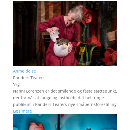
Anmeldelse
Randers Teater
:
'
Æg
'
Nanni Lorenzen er det smilende og faste støttepunkt,
der formår at fange og fastholde det helt unge
publikum i Randers Teaters nye småbørnsforestilling
Læs mere