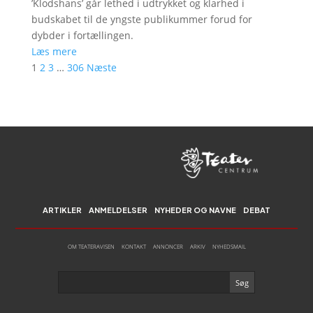
’Klodshans’ går lethed i udtrykket og klarhed i
budskabet til de yngste publikummer forud for
dybder i fortællingen.
Læs mere
1
2
3
…
306
Næste
ARTIKLER
ANMELDELSER
NYHEDER OG NAVNE
DEBAT
OM TEATERAVISEN
KONTAKT
ANNONCER
ARKIV
NYHEDSMAIL