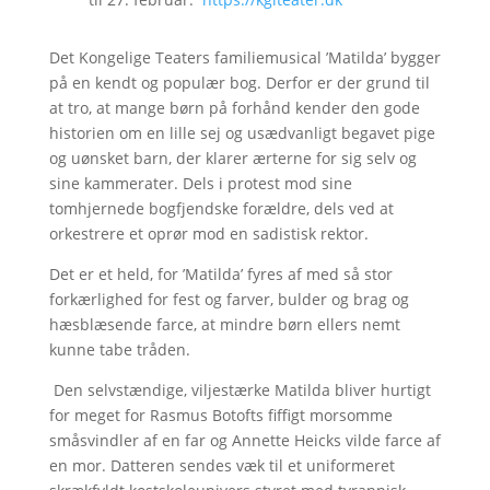
Det Kongelige Teaters familiemusical ’Matilda’ bygger
på en kendt og populær bog. Derfor er der grund til
at tro, at mange børn på forhånd kender den gode
historien om en lille sej og usædvanligt begavet pige
og uønsket barn, der klarer ærterne for sig selv og
sine kammerater. Dels i protest mod sine
tomhjernede bogfjendske forældre, dels ved at
orkestrere et oprør mod en sadistisk rektor.
Det er et held, for ’Matilda’ fyres af med så stor
forkærlighed for fest og farver, bulder og brag og
hæsblæsende farce, at mindre børn ellers nemt
kunne tabe tråden.
Den selvstændige, viljestærke Matilda bliver hurtigt
for meget for Rasmus Botofts fiffigt morsomme
småsvindler af en far og Annette Heicks vilde farce af
en mor. Datteren sendes væk til et uniformeret