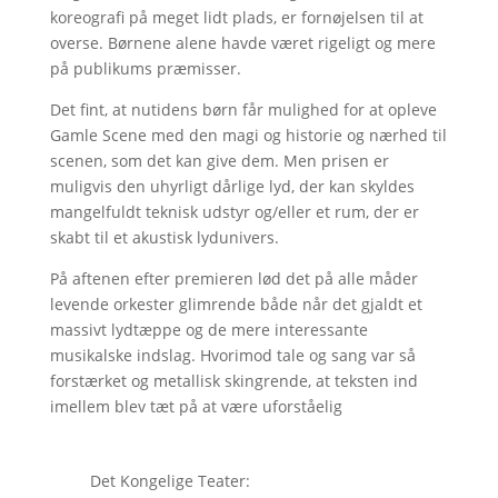
koreografi på meget lidt plads, er fornøjelsen til at
overse. Børnene alene havde været rigeligt og mere
på publikums præmisser.
Det fint, at nutidens børn får mulighed for at opleve
Gamle Scene med den magi og historie og nærhed til
scenen, som det kan give dem. Men prisen er
muligvis den uhyrligt dårlige lyd, der kan skyldes
mangelfuldt teknisk udstyr og/eller et rum, der er
skabt til et akustisk lydunivers.
På aftenen efter premieren lød det på alle måder
levende orkester glimrende både når det gjaldt et
massivt lydtæppe og de mere interessante
musikalske indslag. Hvorimod tale og sang var så
forstærket og metallisk skingrende, at teksten ind
imellem blev tæt på at være uforståelig
Det Kongelige Teater: