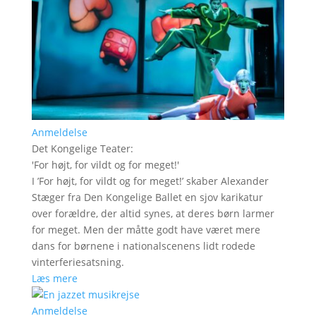
Anmeldelse
Det Kongelige Teater
:
'
For højt, for vildt og for meget!
'
I ’For højt, for vildt og for meget!’ skaber Alexander
Stæger fra Den Kongelige Ballet en sjov karikatur
over forældre, der altid synes, at deres børn larmer
for meget. Men der måtte godt have været mere
dans for børnene i nationalscenens lidt rodede
vinterferiesatsning.
Læs mere
Anmeldelse