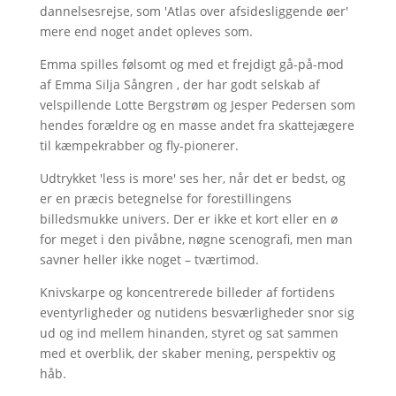
dannelsesrejse, som 'Atlas over afsidesliggende øer'
mere end noget andet opleves som.
Emma spilles følsomt og med et frejdigt gå-på-mod
af Emma Silja Sångren , der har godt selskab af
velspillende Lotte Bergstrøm og Jesper Pedersen som
hendes forældre og en masse andet fra skattejægere
til kæmpekrabber og fly-pionerer.
Udtrykket 'less is more' ses her, når det er bedst, og
er en præcis betegnelse for forestillingens
billedsmukke univers. Der er ikke et kort eller en ø
for meget i den pivåbne, nøgne scenografi, men man
savner heller ikke noget – tværtimod.
Knivskarpe og koncentrerede billeder af fortidens
eventyrligheder og nutidens besværligheder snor sig
ud og ind mellem hinanden, styret og sat sammen
med et overblik, der skaber mening, perspektiv og
håb.