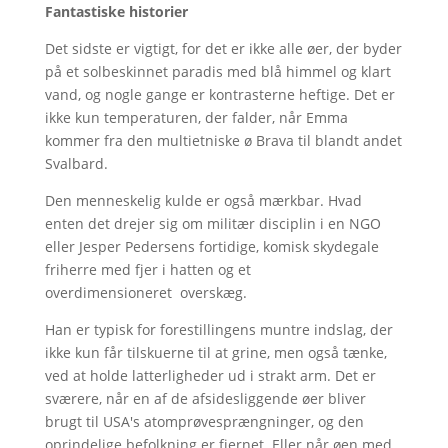
Fantastiske historier
Det sidste er vigtigt, for det er ikke alle øer, der byder
på et solbeskinnet paradis med blå himmel og klart
vand, og nogle gange er kontrasterne heftige. Det er
ikke kun temperaturen, der falder, når Emma
kommer fra den multietniske ø Brava til blandt andet
Svalbard.
Den menneskelig kulde er også mærkbar. Hvad
enten det drejer sig om militær disciplin i en NGO
eller Jesper Pedersens fortidige, komisk skydegale
friherre med fjer i hatten og et
overdimensioneret overskæg.
Han er typisk for forestillingens muntre indslag, der
ikke kun får tilskuerne til at grine, men også tænke,
ved at holde latterligheder ud i strakt arm. Det er
sværere, når en af de afsidesliggende øer bliver
brugt til USA's atomprøvesprængninger, og den
oprindelige befolkning er fjernet. Eller når øen med