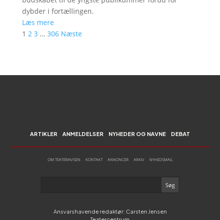
dybder i fortællingen.
Læs mere
1
2
3
…
306
Næste
ARTIKLER
ANMELDELSER
NYHEDER OG NAVNE
DEBAT
OM TEATERAVISEN
KONTAKT
ANNONCER
ARKIV
NYHEDSMAIL
Ansvarshavende redaktør: Carsten Jensen
Teatercentrum