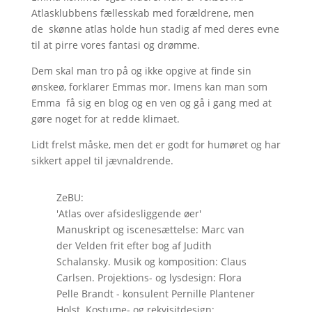
Atlasklubbens fællesskab med forældrene, men
de skønne atlas holde hun stadig af med deres evne
til at pirre vores fantasi og drømme.
Dem skal man tro på og ikke opgive at finde sin
ønskeø, forklarer Emmas mor. Imens kan man som
Emma få sig en blog og en ven og gå i gang med at
gøre noget for at redde klimaet.
Lidt frelst måske, men det er godt for humøret og har
sikkert appel til jævnaldrende.
ZeBU:
'Atlas over afsidesliggende øer'
Manuskript og iscenesættelse: Marc van
der Velden frit efter bog af Judith
Schalansky. Musik og komposition: Claus
Carlsen. Projektions- og lysdesign: Flora
Pelle Brandt - konsulent Pernille Plantener
Holst. Kostume- og rekvisitdesign: