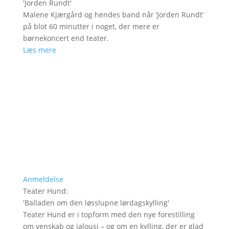
'
Jorden Rundt
'
Malene Kjærgård og hendes band når ’Jorden Rundt’
på blot 60 minutter i noget, der mere er
børnekoncert end teater.
Læs mere
Anmeldelse
Teater Hund
:
'
Balladen om den løsslupne lørdagskylling
'
Teater Hund er i topform med den nye forestilling
om venskab og jalousi – og om en kylling, der er glad