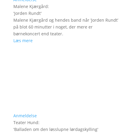
Malene Kjærgård
:
'
Jorden Rundt
'
Malene Kjærgård og hendes band når ’Jorden Rundt’
på blot 60 minutter i noget, der mere er
børnekoncert end teater.
Læs mere
Anmeldelse
Teater Hund
:
'
Balladen om den løsslupne lørdagskylling
'