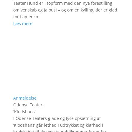
Teater Hund er i topform med den nye forestilling
om venskab og jalousi – og om en kylling, der er glad
for flamenco.
Læs mere
Anmeldelse
Odense Teater
:
'
Klodshans
'
I Odense Teaters glade og lyse opsætning af
’Klodshans’ går lethed i udtrykket og klarhed i
budskabet til de yngste publikummer forud for