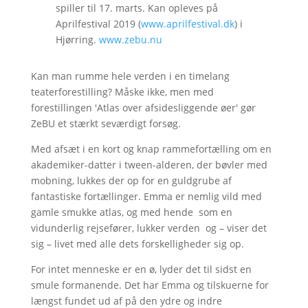
spiller til 17. marts. Kan opleves på
Aprilfestival 2019 (
www.aprilfestival.dk
) i
Hjørring.
www.zebu.nu
Kan man rumme hele verden i en timelang
teaterforestilling? Måske ikke, men med
forestillingen 'Atlas over afsidesliggende øer' gør
ZeBU et stærkt seværdigt forsøg.
Med afsæt i en kort og knap rammefortælling om en
akademiker-datter i tween-alderen, der bøvler med
mobning, lukkes der op for en guldgrube af
fantastiske fortællinger. Emma er nemlig vild med
gamle smukke atlas, og med hende som en
vidunderlig rejsefører, lukker verden og – viser det
sig – livet med alle dets forskelligheder sig op.
For intet menneske er en ø, lyder det til sidst en
smule formanende. Det har Emma og tilskuerne for
længst fundet ud af på den ydre og indre