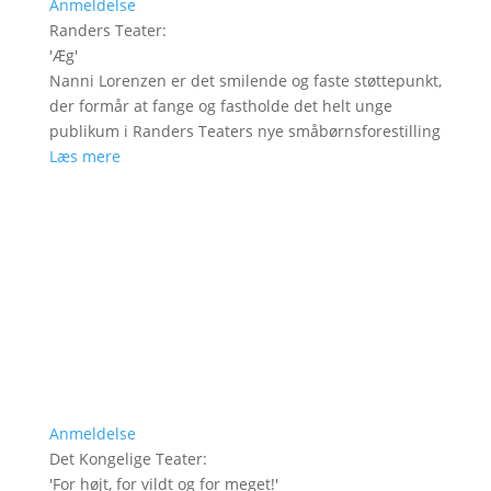
Anmeldelse
Randers Teater
:
'
Æg
'
Nanni Lorenzen er det smilende og faste støttepunkt,
der formår at fange og fastholde det helt unge
publikum i Randers Teaters nye småbørnsforestilling
Læs mere
Anmeldelse
Det Kongelige Teater
:
'
For højt, for vildt og for meget!
'