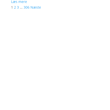
Læs mere
1
2
3
…
306
Næste