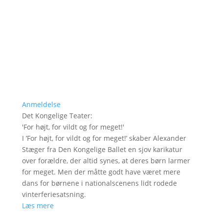
Anmeldelse
Det Kongelige Teater
:
'
For højt, for vildt og for meget!
'
I ’For højt, for vildt og for meget!’ skaber Alexander
Stæger fra Den Kongelige Ballet en sjov karikatur
over forældre, der altid synes, at deres børn larmer
for meget. Men der måtte godt have været mere
dans for børnene i nationalscenens lidt rodede
vinterferiesatsning.
Læs mere