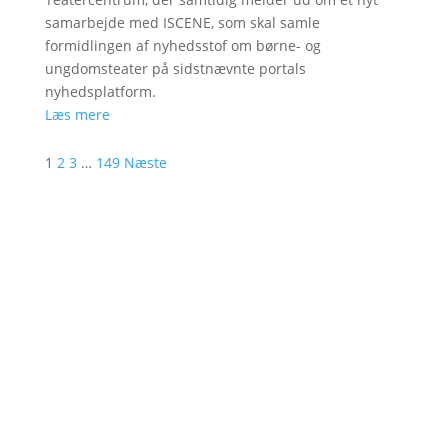
samarbejde med ISCENE, som skal samle
formidlingen af nyhedsstof om børne- og
ungdomsteater på sidstnævnte portals
nyhedsplatform.
Læs mere
1
2
3
…
149
Næste