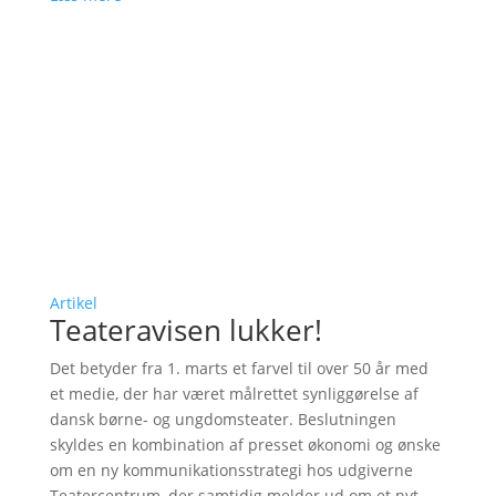
Artikel
Teateravisen lukker!
Det betyder fra 1. marts et farvel til over 50 år med
et medie, der har været målrettet synliggørelse af
dansk børne- og ungdomsteater. Beslutningen
skyldes en kombination af presset økonomi og ønske
om en ny kommunikationsstrategi hos udgiverne
Teatercentrum, der samtidig melder ud om et nyt