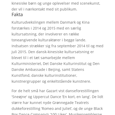
kinesiske børn og unge oplevelser med scenekunst,
der vil i nærkontakt med sit publikum.
Fakta
Kulturudvekslingen mellem Danmark og Kina
forstærkes i 2014 og 2015 med en særlig
kultursatsning, der involverer en række
toneangivende kulturaktører i begge lande.
Indsatsen strækker sig fra september 2014 til og med
juli 2015. Den dansk-kinesiske kultursatsning er
blevet til i et tæt samarbejde mellem
Kulturministeriet, Det Danske Kulturinstitut og Den
Danske Ambassade i Beijing, samt Statens
Kunstfond, danske kulturinstitutioner,
kunstnergrupper og enkeltstående kunstnere.
For de helt små har Gazart vist danseforestillingen
'Sneøjne' og Uppercut Dance ’En kort, en lang’. De lidt
større har kunnet nyde Grønnegade Teatrets
dukkeforestilling ’Romeo and Juliet’, og de unge Black
Box Dance Company’s ’100 Likes’. Musikensemblerne