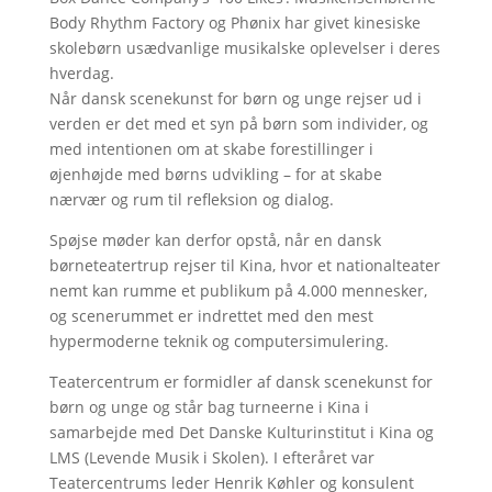
Body Rhythm Factory og Phønix har givet kinesiske
skolebørn usædvanlige musikalske oplevelser i deres
hverdag.
Når dansk scenekunst for børn og unge rejser ud i
verden er det med et syn på børn som individer, og
med intentionen om at skabe forestillinger i
øjenhøjde med børns udvikling – for at skabe
nærvær og rum til refleksion og dialog.
Spøjse møder kan derfor opstå, når en dansk
børneteatertrup rejser til Kina, hvor et nationalteater
nemt kan rumme et publikum på 4.000 mennesker,
og scenerummet er indrettet med den mest
hypermoderne teknik og computersimulering.
Teatercentrum er formidler af dansk scenekunst for
børn og unge og står bag turneerne i Kina i
samarbejde med Det Danske Kulturinstitut i Kina og
LMS (Levende Musik i Skolen). I efteråret var
Teatercentrums leder Henrik Køhler og konsulent