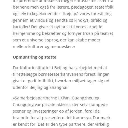
inspirerende at møde så meget entusiasme, især fra
børnene men også fra lærere, pædagoger, teaterfolk
og selv to kogekoner, der fik øje på vores forestilling
gennem et vindue og sendte os kindkys, bifald og
kartofler! Det giver et nyt pust til vores arbejde
herhjemme og bekræfter og fornyer troen på teatret
som et universelt sprog, der kan skabe møder
mellem kulturer og mennesker.«
Opmuntring og støtte
For Kulturinstituttet i Beijing har arbejdet med at
tilrettelægge børneteaterkaravanens forestillinger
givet et godt indblik i, hvordan miljøet tager sig ud
udenfor Beijing og Shanghai.
»Samarbejdspartnerne i Xi'an, Guangzhou og
Chongqing var private aktører, der selv stampede
scener og investeringer op af jorden, fordi de
brændte for at præsentere det børnesyn, Danmark
er kendt for. Det er den type partnere, der virkelig