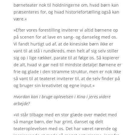
børneteater nok til holdningerne om, hvad børn kan
præsenteres for, og hvad historiefortælling også kan
være.«
»Efter vores forestilling inviterer vi altid børnene op
på scenen for at lave en sang- og danseleg med os.
Vi fandt hurtigt ud af, at de kinesiske børn ikke er
vant til at stå i rundkreds, men helt af sig selv stiller
sig op i lige rækker, parate til at følge os. Så kopierer
de alt, hvad vi gør ned til mindste detalje! Børnene er
frie og glade i den stramme struktur, men er nok ikke
så vant til at teateret inviterer til, at de selv finder på
og bruger sin kreativitet og egne input.«
Hvordan kan I bruge oplevelsen i Kina i jeres videre
arbejde?
»Vi står tilbage med en stor glæde over mødet med
så mange børn, der har grint, danset og delt
teateroplevelsen med os. Det har været rørende og