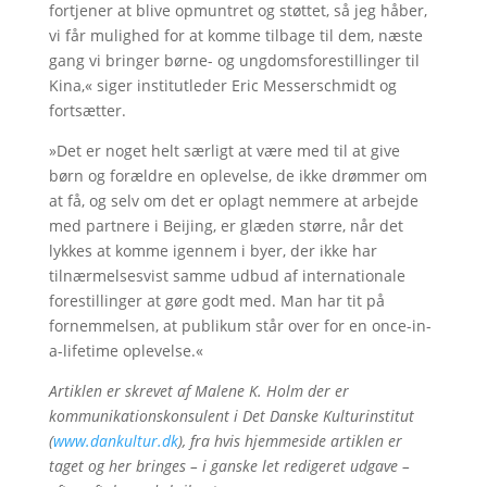
fortjener at blive opmuntret og støttet, så jeg håber,
vi får mulighed for at komme tilbage til dem, næste
gang vi bringer børne- og ungdomsforestillinger til
Kina,« siger institutleder Eric Messerschmidt og
fortsætter.
»Det er noget helt særligt at være med til at give
børn og forældre en oplevelse, de ikke drømmer om
at få, og selv om det er oplagt nemmere at arbejde
med partnere i Beijing, er glæden større, når det
lykkes at komme igennem i byer, der ikke har
tilnærmelsesvist samme udbud af internationale
forestillinger at gøre godt med. Man har tit på
fornemmelsen, at publikum står over for en once-in-
a-lifetime oplevelse.«
Artiklen er skrevet af Malene K. Holm der er
kommunikationskonsulent i Det Danske Kulturinstitut
(
www.dankultur.dk
), fra hvis hjemmeside artiklen er
taget og her bringes – i ganske let redigeret udgave –