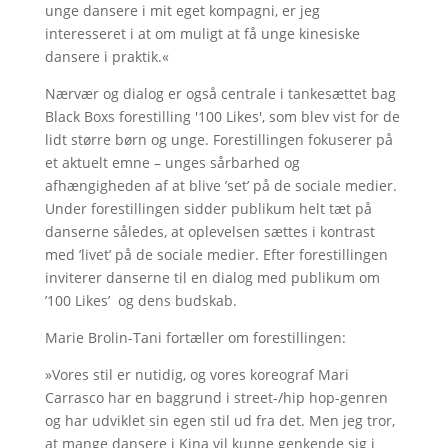
unge dansere i mit eget kompagni, er jeg
interesseret i at om muligt at få unge kinesiske
dansere i praktik.«
Nærvær og dialog er også centrale i tankesættet bag
Black Boxs forestilling '100 Likes', som blev vist for de
lidt større børn og unge. Forestillingen fokuserer på
et aktuelt emne – unges sårbarhed og
afhængigheden af at blive ’set’ på de sociale medier.
Under forestillingen sidder publikum helt tæt på
danserne således, at oplevelsen sættes i kontrast
med ’livet’ på de sociale medier. Efter forestillingen
inviterer danserne til en dialog med publikum om
’100 Likes’ og dens budskab.
Marie Brolin-Tani fortæller om forestillingen:
»Vores stil er nutidig, og vores koreograf Mari
Carrasco har en baggrund i street-/hip hop-genren
og har udviklet sin egen stil ud fra det. Men jeg tror,
at mange dansere i Kina vil kunne genkende sig i