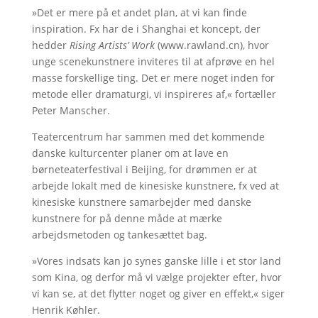
»Det er mere på et andet plan, at vi kan finde
inspiration. Fx har de i Shanghai et koncept, der
hedder
Rising Artists’ Work
(www.rawland.cn), hvor
unge scenekunstnere inviteres til at afprøve en hel
masse forskellige ting. Det er mere noget inden for
metode eller dramaturgi, vi inspireres af,« fortæller
Peter Manscher.
Teatercentrum har sammen med det kommende
danske kulturcenter planer om at lave en
børneteaterfestival i Beijing, for drømmen er at
arbejde lokalt med de kinesiske kunstnere, fx ved at
kinesiske kunstnere samarbejder med danske
kunstnere for på denne måde at mærke
arbejdsmetoden og tankesættet bag.
»Vores indsats kan jo synes ganske lille i et stor land
som Kina, og derfor må vi vælge projekter efter, hvor
vi kan se, at det flytter noget og giver en effekt,« siger
Henrik Køhler.