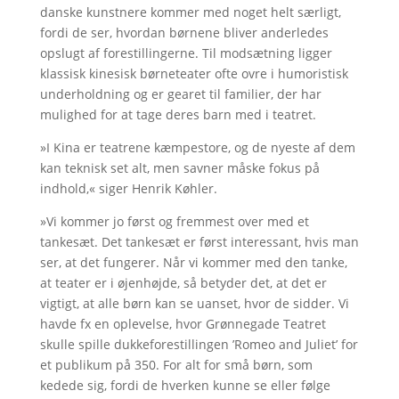
danske kunstnere kommer med noget helt særligt,
fordi de ser, hvordan børnene bliver anderledes
opslugt af forestillingerne. Til modsætning ligger
klassisk kinesisk børneteater ofte ovre i humoristisk
underholdning og er gearet til familier, der har
mulighed for at tage deres barn med i teatret.
»I Kina er teatrene kæmpestore, og de nyeste af dem
kan teknisk set alt, men savner måske fokus på
indhold,« siger Henrik Køhler.
»Vi kommer jo først og fremmest over med et
tankesæt. Det tankesæt er først interessant, hvis man
ser, at det fungerer. Når vi kommer med den tanke,
at teater er i øjenhøjde, så betyder det, at det er
vigtigt, at alle børn kan se uanset, hvor de sidder. Vi
havde fx en oplevelse, hvor Grønnegade Teatret
skulle spille dukkeforestillingen ’Romeo and Juliet’ for
et publikum på 350. For alt for små børn, som
kedede sig, fordi de hverken kunne se eller følge