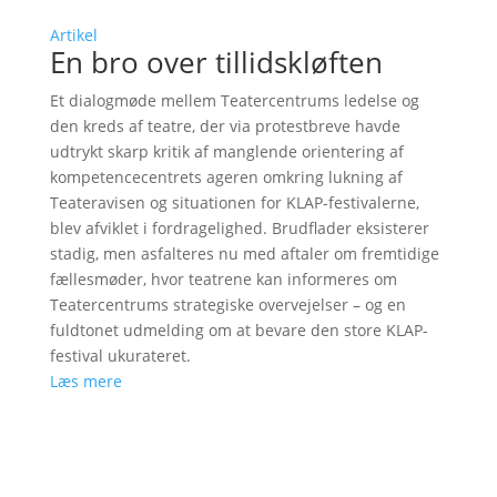
Artikel
En bro over tillidskløften
Et dialogmøde mellem Teatercentrums ledelse og
den kreds af teatre, der via protestbreve havde
udtrykt skarp kritik af manglende orientering af
kompetencecentrets ageren omkring lukning af
Teateravisen og situationen for KLAP-festivalerne,
blev afviklet i fordragelighed. Brudflader eksisterer
stadig, men asfalteres nu med aftaler om fremtidige
fællesmøder, hvor teatrene kan informeres om
Teatercentrums strategiske overvejelser – og en
fuldtonet udmelding om at bevare den store KLAP-
festival ukurateret.
Læs mere