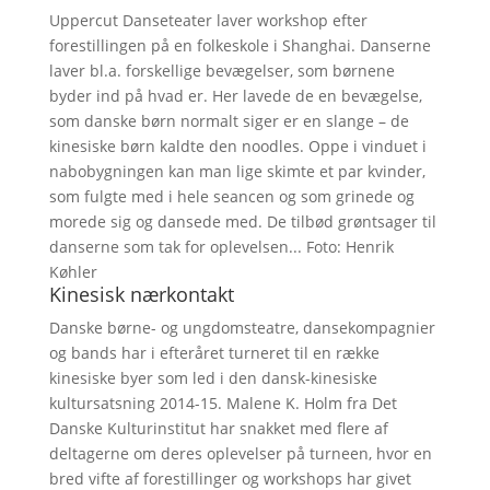
Uppercut Danseteater laver workshop efter
forestillingen på en folkeskole i Shanghai. Danserne
laver bl.a. forskellige bevægelser, som børnene
byder ind på hvad er. Her lavede de en bevægelse,
som danske børn normalt siger er en slange – de
kinesiske børn kaldte den noodles. Oppe i vinduet i
nabobygningen kan man lige skimte et par kvinder,
som fulgte med i hele seancen og som grinede og
morede sig og dansede med. De tilbød grøntsager til
danserne som tak for oplevelsen... Foto: Henrik
Køhler
Kinesisk nærkontakt
Danske børne- og ungdomsteatre, dansekompagnier
og bands har i efteråret turneret til en række
kinesiske byer som led i den dansk-kinesiske
kultursatsning 2014-15. Malene K. Holm fra Det
Danske Kulturinstitut har snakket med flere af
deltagerne om deres oplevelser på turneen, hvor en
bred vifte af forestillinger og workshops har givet