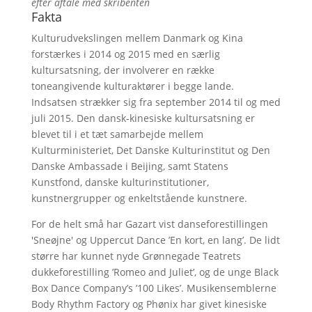
efter aftale med skribenten
Fakta
Kulturudvekslingen mellem Danmark og Kina
forstærkes i 2014 og 2015 med en særlig
kultursatsning, der involverer en række
toneangivende kulturaktører i begge lande.
Indsatsen strækker sig fra september 2014 til og med
juli 2015. Den dansk-kinesiske kultursatsning er
blevet til i et tæt samarbejde mellem
Kulturministeriet, Det Danske Kulturinstitut og Den
Danske Ambassade i Beijing, samt Statens
Kunstfond, danske kulturinstitutioner,
kunstnergrupper og enkeltstående kunstnere.
For de helt små har Gazart vist danseforestillingen
'Sneøjne' og Uppercut Dance ’En kort, en lang’. De lidt
større har kunnet nyde Grønnegade Teatrets
dukkeforestilling ’Romeo and Juliet’, og de unge Black
Box Dance Company’s ’100 Likes’. Musikensemblerne
Body Rhythm Factory og Phønix har givet kinesiske