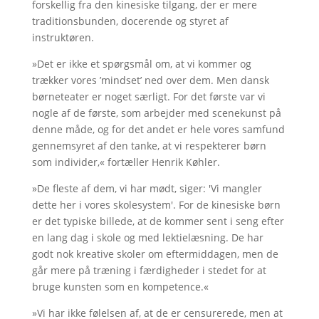
forskellig fra den kinesiske tilgang, der er mere
traditionsbunden, docerende og styret af
instruktøren.
»Det er ikke et spørgsmål om, at vi kommer og
trækker vores ’mindset’ ned over dem. Men dansk
børneteater er noget særligt. For det første var vi
nogle af de første, som arbejder med scenekunst på
denne måde, og for det andet er hele vores samfund
gennemsyret af den tanke, at vi respekterer børn
som individer,« fortæller Henrik Køhler.
»De fleste af dem, vi har mødt, siger: 'Vi mangler
dette her i vores skolesystem'. For de kinesiske børn
er det typiske billede, at de kommer sent i seng efter
en lang dag i skole og med lektielæsning. De har
godt nok kreative skoler om eftermiddagen, men de
går mere på træning i færdigheder i stedet for at
bruge kunsten som en kompetence.«
»Vi har ikke følelsen af, at de er censurerede, men at