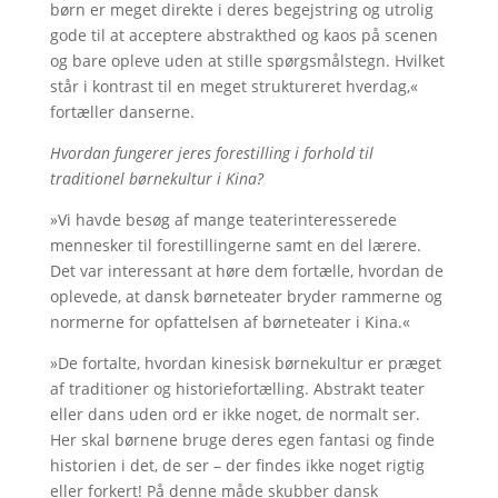
børn er meget direkte i deres begejstring og utrolig
gode til at acceptere abstrakthed og kaos på scenen
og bare opleve uden at stille spørgsmålstegn. Hvilket
står i kontrast til en meget struktureret hverdag,«
fortæller danserne.
Hvordan fungerer jeres forestilling i forhold til
traditionel børnekultur i Kina?
»Vi havde besøg af mange teaterinteresserede
mennesker til forestillingerne samt en del lærere.
Det var interessant at høre dem fortælle, hvordan de
oplevede, at dansk børneteater bryder rammerne og
normerne for opfattelsen af børneteater i Kina.«
»De fortalte, hvordan kinesisk børnekultur er præget
af traditioner og historiefortælling. Abstrakt teater
eller dans uden ord er ikke noget, de normalt ser.
Her skal børnene bruge deres egen fantasi og finde
historien i det, de ser – der findes ikke noget rigtig
eller forkert! På denne måde skubber dansk