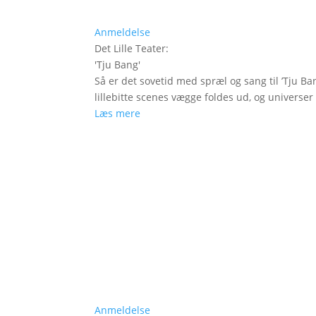
Anmeldelse
Det Lille Teater
:
'
Tju Bang
'
Så er det sovetid med spræl og sang til ’Tju Ban
lillebitte scenes vægge foldes ud, og universer t
Læs mere
Anmeldelse