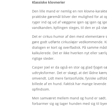
Klassiske klovnerier
Den lille mand er nemlig en ren klovne-karakt
praktiske gøremål bliver der mulighed for at o
ryger ind og ud af væggene igen og igen og ige
vandkanden, kyllingen steges, til den er på st
Det er cirkus-humor af den mest elementære 
gøre godt udførte cirkusløjer vedkommende. Ki
dialogen er kort og overfladisk. På samme måd
kalkulerede. Det er ikke hverken nyt eller særl
rigtige steder.
Casper Joel er da også en stor og glad fjoget-s
udtryksformer. Det er skægt, at det lådne kæmp
omvendt. Lidt mere fantasifulde, fysiske udfold
billede af en hund. Faktisk har mange levende
opfindsom.
Men samværet mellem mand og hund er sødt. Ik
forbarmer sig og tager hunden med sig til byen.