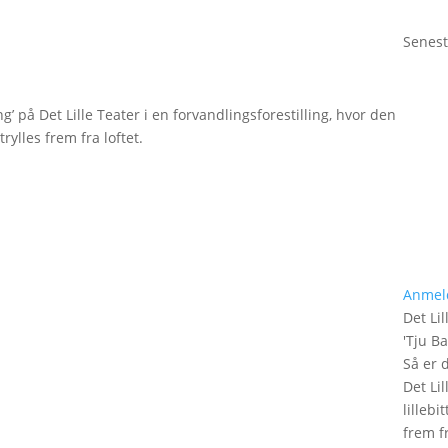
Senest
g’ på Det Lille Teater i en forvandlingsforestilling, hvor den
rylles frem fra loftet.
Anmel
Det Lil
'
Tju B
Så er 
Det Lil
lilleb
frem fr