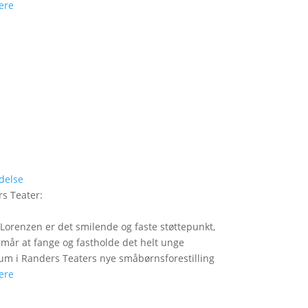
ere
delse
s Teater
:
Lorenzen er det smilende og faste støttepunkt,
rmår at fange og fastholde det helt unge
um i Randers Teaters nye småbørnsforestilling
ere