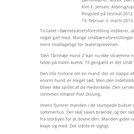
Kim E. Jensen. Aldersgruppe
Ringsted på Festival 2012.
19. februar-3. marts 2013
To-tallet i Børneteatretsforestilling indikerer
noget galt med. Mange småbørnsforestillinger b
mere modtagelige for teateroplevelsen.
'Den Tårnhøje Hund 2' kan nu ikke skræmme no
falde-på-halen komik. Til gengæld er det småt
Den lille historie om en mand, der vil slappe a
enorm hund, er meget sød. Men den indeholder 
bliver ikke spillet af de medvirkede. Den serve
stemmen tilhører Povl Dissing.
Imens fjumrer manden i de stumpede bukser r
sommerhus. Der skal saves brænde, og der ska
fra storbyen for at dovne den. Manden gider selv
kvaje sig med. Det sidste er vigtigt.