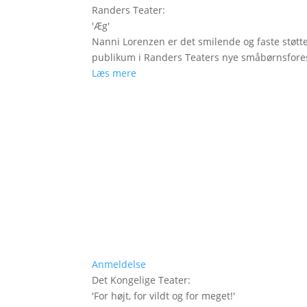
Randers Teater
:
'
Æg
'
Nanni Lorenzen er det smilende og faste støtt
publikum i Randers Teaters nye småbørnsfores
Læs mere
Anmeldelse
Det Kongelige Teater
:
'
For højt, for vildt og for meget!
'