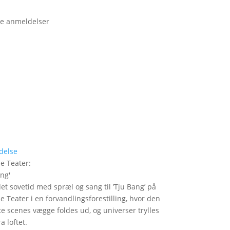
e anmeldelser
delse
le Teater
:
ang
'
det sovetid med spræl og sang til ’Tju Bang’ på
le Teater i en forvandlingsforestilling, hvor den
itte scenes vægge foldes ud, og universer trylles
a loftet.