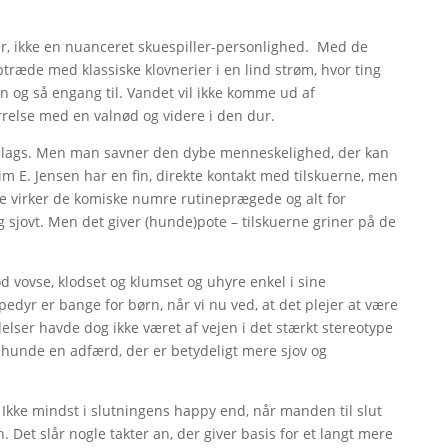
er, ikke en nuanceret skuespiller-personlighed. Med de
ptræde med klassiske klovnerier i en lind strøm, hvor ting
n og så engang til. Vandet vil ikke komme ud af
ørrelse med en valnød og videre i den dur.
slags. Men man savner den dybe menneskelighed, der kan
m E. Jensen har en fin, direkte kontakt med tilskuerne, men
e virker de komiske numre rutineprægede og alt for
ig sjovt. Men det giver (hunde)pote – tilskuerne griner på de
ød vovse, klodset og klumset og uhyre enkel i sine
edyr er bange for børn, når vi nu ved, at det plejer at være
elser havde dog ikke været af vejen i det stærkt stereotype
 hunde en adfærd, der er betydeligt mere sjov og
ke mindst i slutningens happy end, når manden til slut
 Det slår nogle takter an, der giver basis for et langt mere