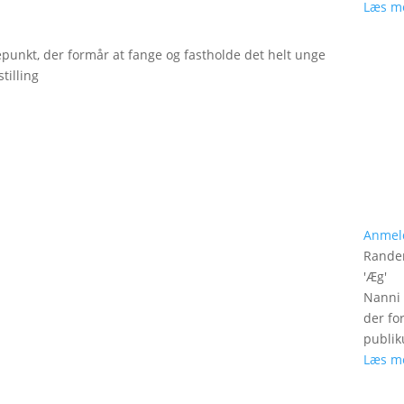
Læs m
epunkt, der formår at fange og fastholde det helt unge
tilling
Anmel
Rander
'
Æg
'
Nanni 
der fo
publik
Læs m