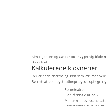
Kim E. Jensen og Casper Joel hygger sig både m
Børneteatret
Kalkulerede klovnerier
Der er både charme og sødt samvær, men vensk
Børneteatrets noget rutineprægede opfølgning
Børneteatret:
'Den tårnhøje hund 2'
Manuskript og iscenesætte
Børneteatret. Musik: Dan