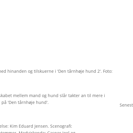
ed hinanden og tilskuerne i 'Den tårnhøje hund 2'. Foto:
abet mellem mand og hund slår takter an til mere i
 på 'Den tårnhøje hund'.
Senest
lse: Kim Eduard Jensen. Scenografi:
 Hemmer. Medvirkende: Casper Joel og