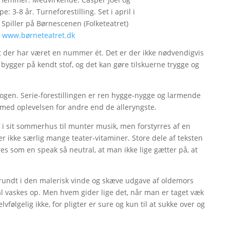
: 3-8 år. Turneforestilling. Set i april i
 Spiller på Børnescenen (Folketeatret)
.
www.børneteatret.dk
, at der har været en nummer ét. Det er der ikke nødvendigvis
ygger på kendt stof, og det kan gøre tilskuerne trygge og
gen. Serie-forestillingen er ren hygge-nygge og larmende
 med oplevelsen for andre end de alleryngste.
f i sit sommerhus til munter musik, men forstyrres af en
ikke særlig mange teater-vitaminer. Store dele af teksten
res som en speak så neutral, at man ikke lige gætter på, at
undt i den malerisk vinde og skæve udgave af oldemors
l vaskes op. Men hvem gider lige det, når man er taget væk
følgelig ikke, for pligter er sure og kun til at sukke over og