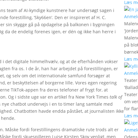
Læs m
ans team af AI-kyndige kunstnere har undersøgt sagen i
Anmel
de forestilling, ’Sky66en’. Den er inspireret af H. C.
Malen
der sin skygge gå på opdagelse på balkonen i bygningen
'
Jorde
g da de endelig forenes igen, er dén og ikke han herre i
Malene
på blo
børnek
Læs m
ud i det digitale himmelhvælv, og at de efterhånden vokser
ten fra os. I de år, han har arbejdet på forestillingen, er
Anmel
t, og selv om det internationale samfund forsøger at
Teate
d, er beskyttelsen af borgerne lille. Vores egen regering
'
Balla
fjerne TikTok-appen fra deres telefoner af frygt for, at
Teater
kon. Og i sidste uge var en artikel fra New York Times
talk of
om ven
s nye chatbot undervejs i en to timer lang samtale med
for fl
lighed. Chatbotten havde endda påstået, at journalisten ikke
Læs m
ra hende.
. Måske fordi forestillingens dramatiske rute trods alt er
Anmel
åske fordi skuespilleren Luise Kirsten Skov venligt, men
Odens