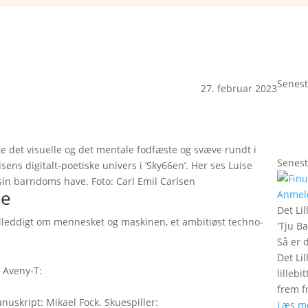
Senest
27. februar 2023
e det visuelle og det mentale fodfæste og svæve rundt i
Senest
ens digitalt-poetiske univers i ’Sky66en’. Her ses Luise
 sin barndoms have. Foto: Carl Emil Carlsen
se
Anmel
Det Lil
billeddigt om mennesket og maskinen, et ambitiøst techno-
'
Tju B
Så er 
Det Lil
 Aveny-T:
lilleb
frem fr
nuskript: Mikael Fock. Skuespiller:
Læs m