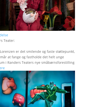
delse
s Teater
:
Lorenzen er det smilende og faste støttepunkt,
rmår at fange og fastholde det helt unge
um i Randers Teaters nye småbørnsforestilling
ere