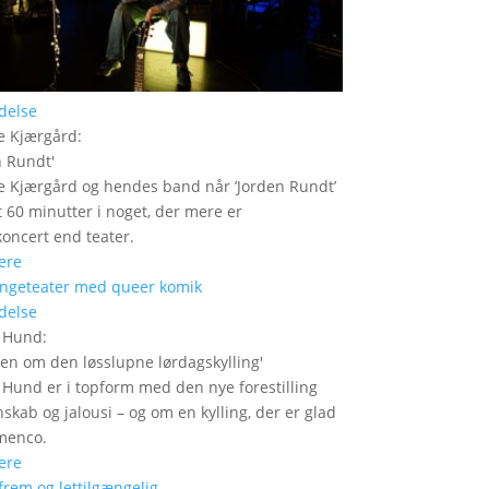
delse
e Kjærgård
:
n Rundt
'
 Kjærgård og hendes band når ’Jorden Rundt’
t 60 minutter i noget, der mere er
oncert end teater.
ere
delse
r Hund
:
den om den løsslupne lørdagskylling
'
 Hund er i topform med den nye forestilling
skab og jalousi – og om en kylling, der er glad
amenco.
ere