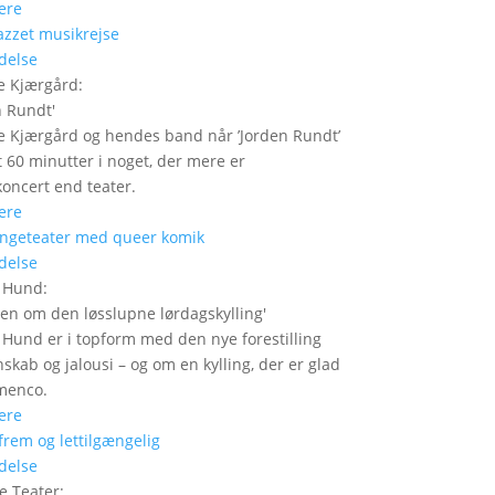
ere
delse
e Kjærgård
:
n Rundt
'
 Kjærgård og hendes band når ’Jorden Rundt’
t 60 minutter i noget, der mere er
oncert end teater.
ere
delse
r Hund
:
den om den løsslupne lørdagskylling
'
 Hund er i topform med den nye forestilling
skab og jalousi – og om en kylling, der er glad
amenco.
ere
delse
e Teater
: