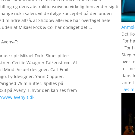
lling og dens abstraktionsniveau virkelig henvender sig til
e mange nok i salen, vil de ifølge konceptet på den anden
ed mindre altså, at Sh4dow allerede har overtaget hele
Anmel
, uden at Mikael Fock & Co. har opdaget det …
Det Ko
'
For hø
 Aveny-T:
I ’For 
Stæger
nuskript: Mikael Fock. Skuespiller:
over f
stner: Cecilie Waagner Falkenstrøm. AI
for me
al Mind. Visuel designer: Carl Emil
dans f
tigo. Lyddesigner: Yann Coppier.
vinter
Varighed 75 minutter. Spilles på
Læs m
2023 på Aveny-T, hvor den kan ses frem
://www.aveny-t.dk