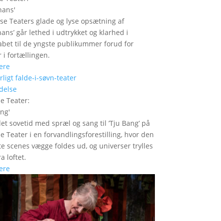
hans
'
se Teaters glade og lyse opsætning af
hans’ går lethed i udtrykket og klarhed i
bet til de yngste publikummer forud for
 i fortællingen.
ere
delse
le Teater
:
ang
'
det sovetid med spræl og sang til ’Tju Bang’ på
le Teater i en forvandlingsforestilling, hvor den
itte scenes vægge foldes ud, og universer trylles
a loftet.
ere