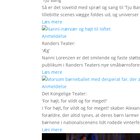
'
Tju Bang
'
Så er det sovetid med spræl og sang til ’Tju Ban
lillebitte scenes vægge foldes ud, og universer t
Læs mere
Anmeldelse
Randers Teater
:
'
Æg
'
Nanni Lorenzen er det smilende og faste støtt
publikum i Randers Teaters nye småbørnsfores
Læs mere
Anmeldelse
Det Kongelige Teater
:
'
For højt, for vildt og for meget!
'
I ’For højt, for vildt og for meget!’ skaber Ale
forældre, der altid synes, at deres børn larm
børnene i nationalscenens lidt rodede vinterfe
Læs mere