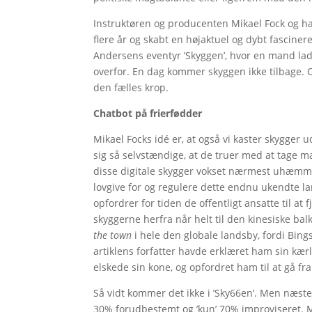
Instruktøren og producenten Mikael Fock og h
flere år og skabt en højaktuel og dybt fascineren
Andersens eventyr ’Skyggen’, hvor en mand la
overfor. En dag kommer skyggen ikke tilbage. O
den fælles krop.
Chatbot på frierfødder
Mikael Focks idé er, at også vi kaster skygger 
sig så selvstændige, at de truer med at tage mag
disse digitale skygger vokset nærmest uhæmme
lovgive for og regulere dette endnu ukendte lan
opfordrer for tiden de offentligt ansatte til at 
skyggerne herfra når helt til den kinesiske bal
the town
i hele den globale landsby, fordi Bing
artiklens forfatter havde erklæret ham sin kær
elskede sin kone, og opfordret ham til at gå f
Så vidt kommer det ikke i ’Sky66en’. Men næsten
30% forudbestemt og ’kun’ 70% improviseret. M