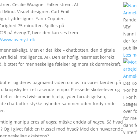
stner: Cecilie Waagner Falkenstrøm. AI
al Mind. Visuel designer: Carl Emil
Anmel
tigo. Lyddesigner: Yann Coppier.
Rander
Varighed 75 minutter. Spilles på
'
Æg
'
2023 på Aveny-T, hvor den kan ses frem
Nanni 
://www.aveny-t.dk
der fo
publik
menneskeligt. Men er det ikke – chatbotten, den digitale
Læs m
rtificial Intelligence, AI). Den er høflig, nærmest korrekt.
, blottet for menneskelige følelser og moralsk dømmekraft.
Anmel
botter og deres bagmænd viden om os fra vores færden på
Det Ko
ord knopskyder i et rasende tempo. Pressede skoleelever og
'
For hø
ud efter deres tvivlsomme hjælp, lyder forudsigelsen,
I ’For 
l lade chatbotter stykke nyheder sammen uden fordyrende
Stæger
ter.
over f
for me
samtidig manipuleres af
noget,
måske endda af
nogen
. Så hvad
dans f
sel? Og i givet fald: en trussel mod hvad? Mod den nuværende
vinter
 menneskelige eksistens?