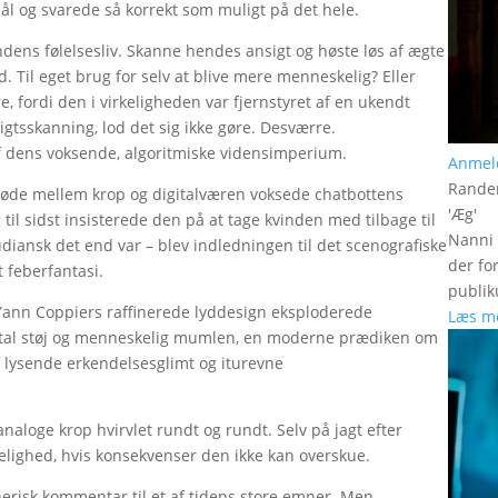
l og svarede så korrekt som muligt på det hele.
indens følelsesliv. Skanne hendes ansigt og høste løs af ægte
. Til eget brug for selv at blive mere menneskelig? Eller
e, fordi den i virkeligheden var fjernstyret af en ukendt
gtsskanning, lod det sig ikke gøre. Desværre.
f dens voksende, algoritmiske vidensimperium.
Anmel
Rander
 møde mellem krop og digitalværen voksede chatbottens
'
Æg
'
til sidst insisterede den på at tage kvinden med tilbage til
Nanni 
ansk det end var – blev indledningen til det scenografiske
der fo
t feberfantasi.
publik
 Yann Coppiers raffinerede lyddesign eksploderede
Læs m
igital støj og menneskelig mumlen, en moderne prædiken om
f lysende erkendelsesglimt og iturevne
analoge krop hvirvlet rundt og rundt. Selv på jagt efter
kelighed, hvis konsekvenser den ikke kan overskue.
erisk kommentar til et af tidens store emner. Men