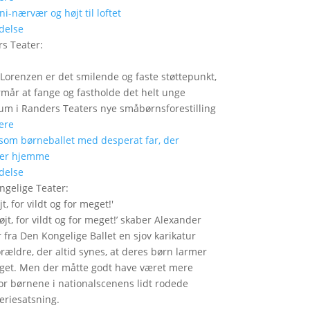
delse
s Teater
:
Lorenzen er det smilende og faste støttepunkt,
rmår at fange og fastholde det helt unge
um i Randers Teaters nye småbørnsforestilling
ere
delse
ngelige Teater
:
jt, for vildt og for meget!
'
højt, for vildt og for meget!’ skaber Alexander
 fra Den Kongelige Ballet en sjov karikatur
orældre, der altid synes, at deres børn larmer
get. Men der måtte godt have været mere
or børnene i nationalscenens lidt rodede
feriesatsning.