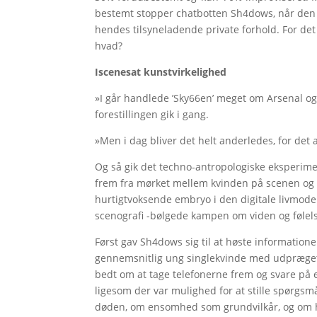
bestemt stopper chatbotten Sh4dows, når den gå
hendes tilsyneladende private forhold. For det 
hvad?
Iscenesat kunstvirkelighed
»I går handlede ’Sky66en’ meget om Arsenal og 
forestillingen gik i gang.
»Men i dag bliver det helt anderledes, for det 
Og så gik det techno-antropologiske eksperime
frem fra mørket mellem kvinden på scenen og
hurtigtvoksende embryo i den digitale livmode
scenografi -bølgede kampen om viden og følelse
Først gav Sh4dows sig til at høste information
gennemsnitlig ung singlekvinde med udpræget e
bedt om at tage telefonerne frem og svare på 
ligesom der var mulighed for at stille spørgsmål
døden, om ensomhed som grundvilkår, og om 