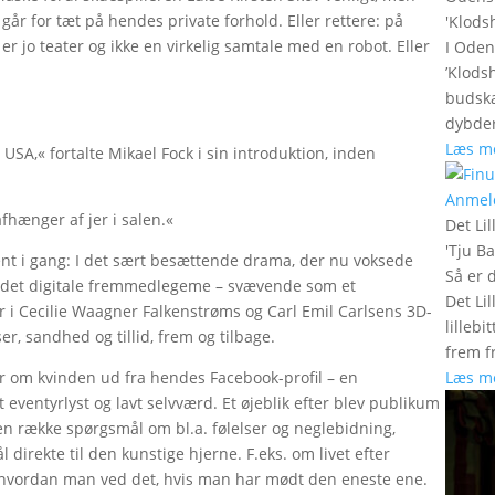
r for tæt på hendes private forhold. Eller rettere: på
'
Klods
er jo teater og ikke en virkelig samtale med en robot. Eller
I Oden
’Klods
budska
dybder
Læs m
USA,« fortalte Mikael Fock i sin introduktion, inden
Anmel
afhænger af jer i salen.«
Det Lil
'
Tju B
nt i gang: I det sært besættende drama, der nu voksede
Så er 
 det digitale fremmedlegeme – svævende som et
Det Lil
r i Cecilie Waagner Falkenstrøms og Carl Emil Carlsens 3D-
lilleb
r, sandhed og tillid, frem og tilbage.
frem fr
Læs m
er om kvinden ud fra hendes Facebook-profil – en
ventyrlyst og lavt selvværd. Et øjeblik efter blev publikum
en række spørgsmål om bl.a. følelser og neglebidning,
 direkte til den kunstige hjerne. F.eks. om livet efter
hvordan man ved det, hvis man har mødt den eneste ene.