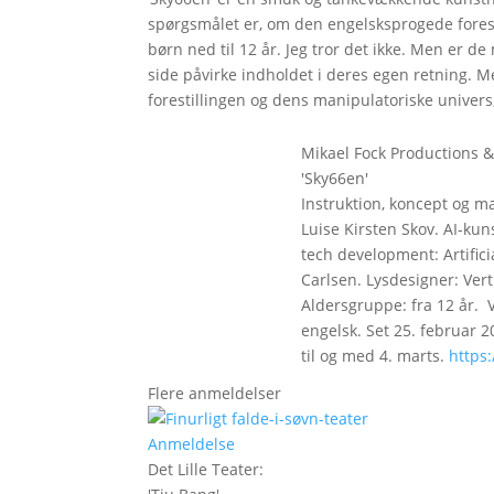
spørgsmålet er, om den engelsksprogede foresti
børn ned til 12 år. Jeg tror det ikke. Men er d
side påvirke indholdet i deres egen retning. M
forestillingen og dens manipulatoriske univers
Mikael Fock Productions &
'Sky66en'
Instruktion, koncept og ma
Luise Kirsten Skov. AI-kun
tech development: Artifici
Carlsen. Lysdesigner: Ver
Aldersgruppe: fra 12 år. 
engelsk. Set 25. februar 
til og med 4. marts.
https
Flere anmeldelser
Anmeldelse
Det Lille Teater
: