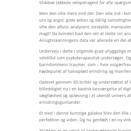
Sh4dow takkede velopdragent for alle spørgsmå
Men den ville mere end det. Den ville ind i kv
uro og angst, gode wibes og dårlig samvittighed
ville den aflure, analysere, beskylde, manipuler
magt? Da kvinden bad den om at slette sin ansi
Ansigtsskanningens data var allerede en del a
Undervejs i dette i stigende grad uhyggelige
selvtillid som psykoterapeutisk undersøger. Og 
barndommens traumer, som – hvor vulgærfreudi
højdepunkt af halvopløst erindring og manifes
Oplevet gennem 3D-briller og understøttet af
billeddigtet nu i en kaotisk besværgelse af d
vægtløshed og opløsning i et ukendt univers a
erindringsguirlander.
Et sted i denne kunstige galakse blev den lille 
perfektion og viden. Og nu genfødt i en ny vir
’Sky66en’ er en smuk og tankevækkende kunstn