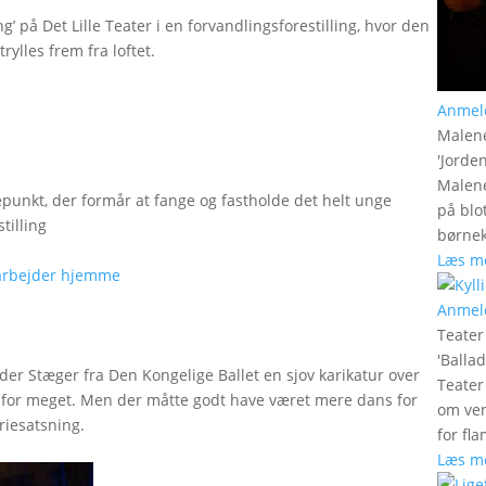
g’ på Det Lille Teater i en forvandlingsforestilling, hvor den
rylles frem fra loftet.
Anmel
Malen
'
Jorde
Malene
epunkt, der formår at fange og fastholde det helt unge
på blo
tilling
børnek
Læs m
Anmel
Teate
'
Balla
xander Stæger fra Den Kongelige Ballet en sjov karikatur over
Teater
er for meget. Men der måtte godt have været mere dans for
om ven
riesatsning.
for fl
Læs m