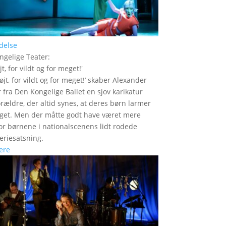
delse
ngelige Teater
:
jt, for vildt og for meget!
'
højt, for vildt og for meget!’ skaber Alexander
 fra Den Kongelige Ballet en sjov karikatur
orældre, der altid synes, at deres børn larmer
get. Men der måtte godt have været mere
or børnene i nationalscenens lidt rodede
feriesatsning.
ere