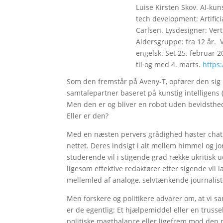
Luise Kirsten Skov. AI-kun
tech development: Artifici
Carlsen. Lysdesigner: Ver
Aldersgruppe: fra 12 år. 
engelsk. Set 25. februar 
til og med 4. marts.
https
Som den fremstår på Aveny-T, opfører den sig 
samtalepartner baseret på kunstig intelligens (A
Men den er og bliver en robot uden bevidsthed
Eller er den?
Med en næsten pervers grådighed høster chat
nettet. Deres indsigt i alt mellem himmel og j
studerende vil i stigende grad række ukritisk 
ligesom effektive redaktører efter sigende vi
mellemled af analoge, selvtænkende journalis
Men forskere og politikere advarer om, at vi 
er de egentlig: Et hjælpemiddel eller en trus
politiske magtbalance eller ligefrem mod den