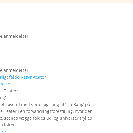
e anmeldelser
e anmeldelser
delse
le Teater
:
ang
'
det sovetid med spræl og sang til ’Tju Bang’ på
le Teater i en forvandlingsforestilling, hvor den
itte scenes vægge foldes ud, og universer trylles
a loftet.
ere