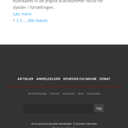
budskabet til de yngste publikummer forud for
dybder i fortællingen.
Læs mere
1
2
3
…
306
Næste
ARTIKLER
ANMELDELSER
NYHEDER OG NAVNE
DEBAT
OM TEATERAVISEN
KONTAKT
ANNONCER
ARKIV
NYHEDSMAIL
Ansvarshavende redaktør: Carsten Jensen