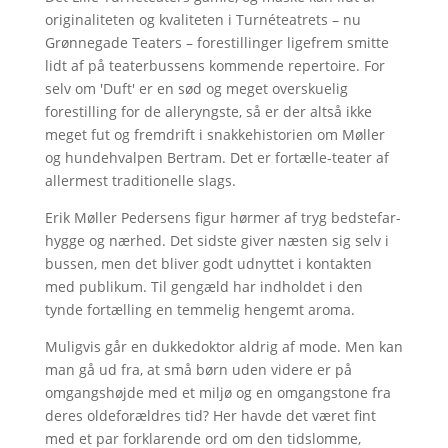
originaliteten og kvaliteten i Turnéteatrets – nu
Grønnegade Teaters – forestillinger ligefrem smitte
lidt af på teaterbussens kommende repertoire. For
selv om 'Duft' er en sød og meget overskuelig
forestilling for de alleryngste, så er der altså ikke
meget fut og fremdrift i snakkehistorien om Møller
og hundehvalpen Bertram. Det er fortælle-teater af
allermest traditionelle slags.
Erik Møller Pedersens figur hørmer af tryg bedstefar-
hygge og nærhed. Det sidste giver næsten sig selv i
bussen, men det bliver godt udnyttet i kontakten
med publikum. Til gengæld har indholdet i den
tynde fortælling en temmelig hengemt aroma.
Muligvis går en dukkedoktor aldrig af mode. Men kan
man gå ud fra, at små børn uden videre er på
omgangshøjde med et miljø og en omgangstone fra
deres oldeforældres tid? Her havde det været fint
med et par forklarende ord om den tidslomme,