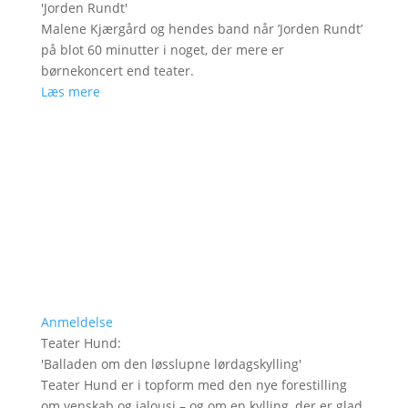
'
Jorden Rundt
'
Malene Kjærgård og hendes band når ’Jorden Rundt’
på blot 60 minutter i noget, der mere er
børnekoncert end teater.
Læs mere
Anmeldelse
Teater Hund
:
'
Balladen om den løsslupne lørdagskylling
'
Teater Hund er i topform med den nye forestilling
om venskab og jalousi – og om en kylling, der er glad