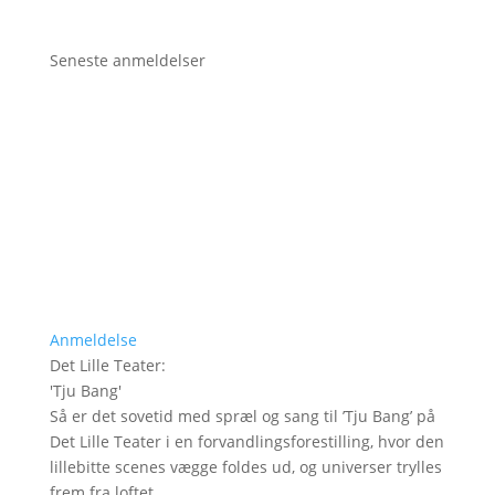
Seneste anmeldelser
Anmeldelse
Det Lille Teater
:
'
Tju Bang
'
Så er det sovetid med spræl og sang til ’Tju Bang’ på
Det Lille Teater i en forvandlingsforestilling, hvor den
lillebitte scenes vægge foldes ud, og universer trylles
frem fra loftet.