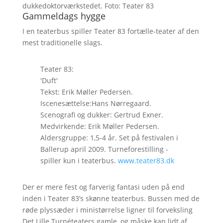
dukkedoktorværkstedet. Foto: Teater 83
Gammeldags hygge
I en teaterbus spiller Teater 83 fortælle-teater af den
mest traditionelle slags.
Teater 83:
'Duft'
Tekst: Erik Møller Pedersen.
Iscenesættelse:Hans Nørregaard.
Scenografi og dukker: Gertrud Exner.
Medvirkende: Erik Møller Pedersen.
Aldersgruppe: 1,5-4 år. Set på festivalen i
Ballerup april 2009. Turneforestilling -
spiller kun i teaterbus.
www.teater83.dk
Der er mere fest og farverig fantasi uden på end
inden i Teater 83’s skønne teaterbus. Bussen med de
røde plyssæder i ministørrelse ligner til forveksling
Det Lille Turnéteaters gamle, og måske kan lidt af