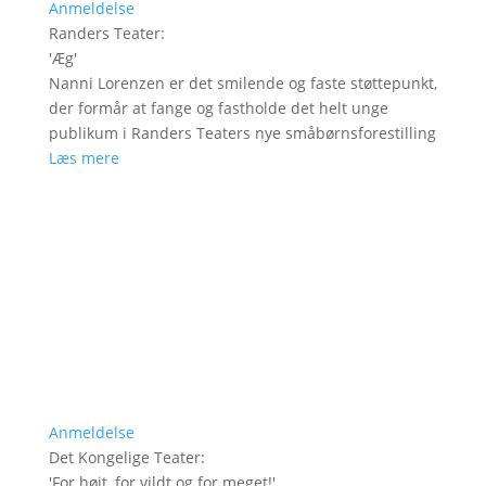
Anmeldelse
Randers Teater
:
'
Æg
'
Nanni Lorenzen er det smilende og faste støttepunkt,
der formår at fange og fastholde det helt unge
publikum i Randers Teaters nye småbørnsforestilling
Læs mere
Anmeldelse
Det Kongelige Teater
:
'
For højt, for vildt og for meget!
'