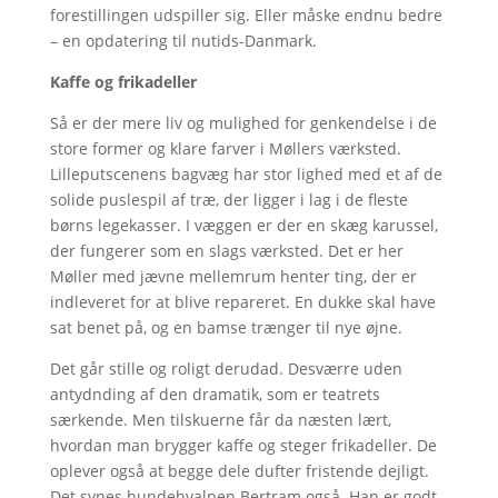
forestillingen udspiller sig. Eller måske endnu bedre
– en opdatering til nutids-Danmark.
Kaffe og frikadeller
Så er der mere liv og mulighed for genkendelse i de
store former og klare farver i Møllers værksted.
Lilleputscenens bagvæg har stor lighed med et af de
solide puslespil af træ, der ligger i lag i de fleste
børns legekasser. I væggen er der en skæg karussel,
der fungerer som en slags værksted. Det er her
Møller med jævne mellemrum henter ting, der er
indleveret for at blive repareret. En dukke skal have
sat benet på, og en bamse trænger til nye øjne.
Det går stille og roligt derudad. Desværre uden
antydnding af den dramatik, som er teatrets
særkende. Men tilskuerne får da næsten lært,
hvordan man brygger kaffe og steger frikadeller. De
oplever også at begge dele dufter fristende dejligt.
Det synes hundehvalpen Bertram også. Han er godt