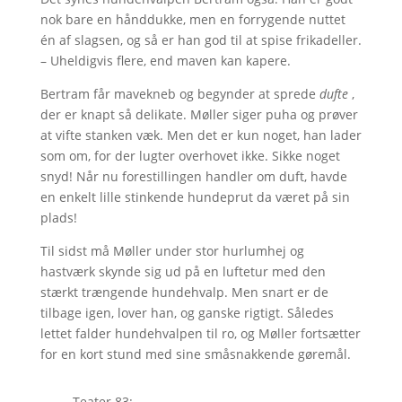
nok bare en hånddukke, men en forrygende nuttet
én af slagsen, og så er han god til at spise frikadeller.
– Uheldigvis flere, end maven kan kapere.
Bertram får mavekneb og begynder at sprede
dufte
,
der er knapt så delikate. Møller siger puha og prøver
at vifte stanken væk. Men det er kun noget, han lader
som om, for der lugter overhovet ikke. Sikke noget
snyd! Når nu forestillingen handler om duft, havde
en enkelt lille stinkende hundeprut da været på sin
plads!
Til sidst må Møller under stor hurlumhej og
hastværk skynde sig ud på en luftetur med den
stærkt trængende hundehvalp. Men snart er de
tilbage igen, lover han, og ganske rigtigt. Således
lettet falder hundehvalpen til ro, og Møller fortsætter
for en kort stund med sine småsnakkende gøremål.
Teater 83: