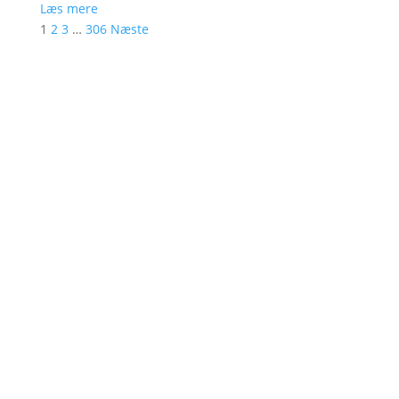
Læs mere
1
2
3
…
306
Næste