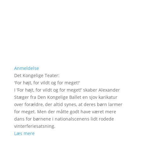
Anmeldelse
Det Kongelige Teater
:
'
For højt, for vildt og for meget!
'
I ’For højt, for vildt og for meget!’ skaber Alexander
Stæger fra Den Kongelige Ballet en sjov karikatur
over forældre, der altid synes, at deres børn larmer
for meget. Men der måtte godt have været mere
dans for børnene i nationalscenens lidt rodede
vinterferiesatsning.
Læs mere