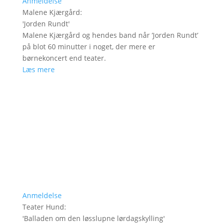
Anmeldelse
Malene Kjærgård
:
'
Jorden Rundt
'
Malene Kjærgård og hendes band når ’Jorden Rundt’
på blot 60 minutter i noget, der mere er
børnekoncert end teater.
Læs mere
Anmeldelse
Teater Hund
:
'
Balladen om den løsslupne lørdagskylling
'