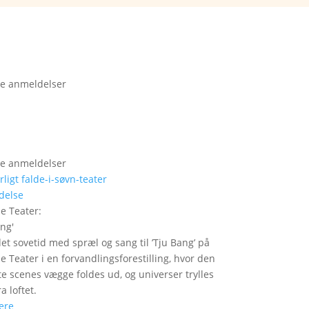
e anmeldelser
e anmeldelser
delse
le Teater
:
ang
'
det sovetid med spræl og sang til ’Tju Bang’ på
le Teater i en forvandlingsforestilling, hvor den
itte scenes vægge foldes ud, og universer trylles
a loftet.
ere