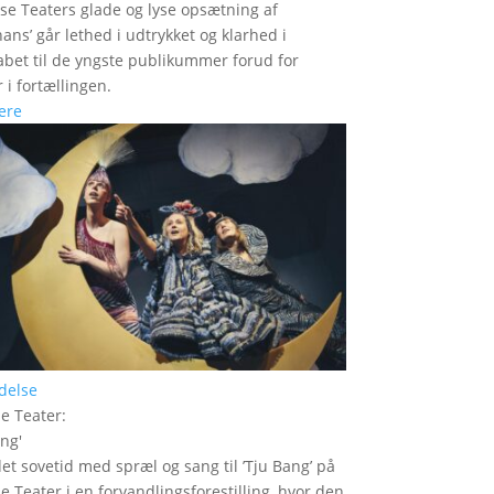
se Teaters glade og lyse opsætning af
hans’ går lethed i udtrykket og klarhed i
bet til de yngste publikummer forud for
 i fortællingen.
ere
delse
le Teater
:
ang
'
det sovetid med spræl og sang til ’Tju Bang’ på
le Teater i en forvandlingsforestilling, hvor den