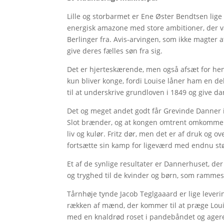
Lille og storbarmet er Ene Øster Bendtsen lig
energisk amazone med store ambitioner, der væ
Berlinger fra. Avis-arvingen, som ikke magter a
give deres fælles søn fra sig.
Det er hjerteskærende, men også afsæt for hen
kun bliver konge, fordi Louise låner ham en del
til at underskrive grundloven i 1849 og give d
Det og meget andet godt får Grevinde Danner i
Slot brænder, og at kongen omtrent omkommer. 
liv og kulør. Fritz dør, men det er af druk og ove
fortsætte sin kamp for ligeværd med endnu stø
Et af de synlige resultater er Dannerhuset, de
og tryghed til de kvinder og børn, som rammes
Tårnhøje tynde Jacob Teglgaaard er lige leveri
rækken af mænd, der kommer til at præge Loui
med en knaldrød roset i pandebåndet og agere