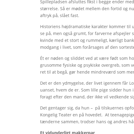
Spillepladsen afsluttes fikst i begge ender m
størrelse. Så er mødet mellem den fortid og nu
aftryk på, slået fast.
Historiens højdramatiske karakter kommer til u
se på, men også grumt, for farverne afspejler s
kvinde med et stort og rummeligt, kærligt bank
modgang i livet, som forårsages af den sortest
Ét er nøden og sliddet ved at være født som 
grusomme fysiske og psykiske overgreb, som ve
ret til at begå, gør hende mindreværd som m
Det er den ydmygelse, der livet igennem får L
uanset, hvem de er. Som lille pige sidder hun 
foragt efter den mand, der ikke vil vedkende si
Det gentager sig, da hun – på tilskuernes op
Kongelig Teater en på hovedet. At teenagepigen,
tænderne sammen, trodser hans og andres hån o
Et vidunderligt makkerpar