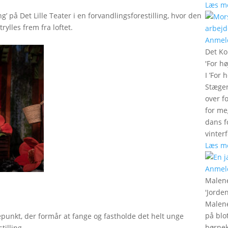
Læs m
g’ på Det Lille Teater i en forvandlingsforestilling, hvor den
rylles frem fra loftet.
Anmel
Det Ko
'
For hø
I ’For 
Stæger
over f
for me
dans f
vinter
Læs m
Anmel
Malen
'
Jorde
Malene
på blo
epunkt, der formår at fange og fastholde det helt unge
børnek
tilling