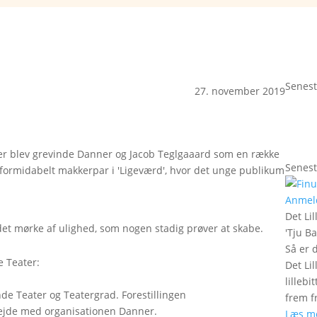
Senest
27. november 2019
r blev grevinde Danner og Jacob Teglgaaard som en række
Senest
t formidabelt makkerpar i 'Ligeværd', hvor det unge publikum
Anmel
Det Lil
i det mørke af ulighed, som nogen stadig prøver at skabe.
'
Tju B
Så er 
 Teater:
Det Lil
lilleb
de Teater og Teatergrad. Forestillingen
frem fr
bejde med organisationen Danner.
Læs m