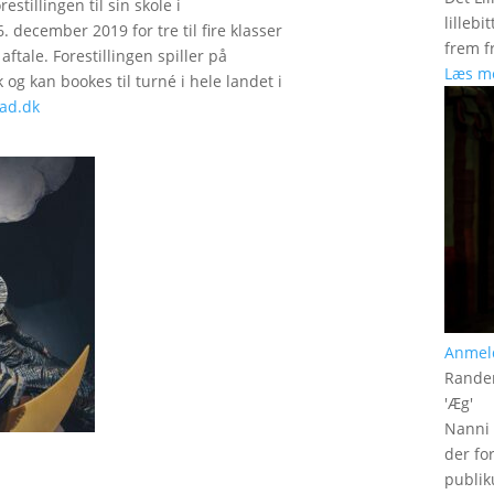
stillingen til sin skole i
lilleb
 december 2019 for tre til fire klasser
frem fr
tale. Forestillingen spiller på
Læs m
 og kan bookes til turné i hele landet i
ad.dk
Anmel
Rander
'
Æg
'
Nanni 
der fo
publik