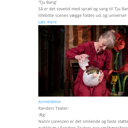
'
Tju Bang
'
Så er det sovetid med spræl og sang til ’Tju Ban
lillebitte scenes vægge foldes ud, og universer t
Læs mere
Anmeldelse
Randers Teater
:
'
Æg
'
Nanni Lorenzen er det smilende og faste støtt
publikum i Randers Teaters nye småbørnsfores