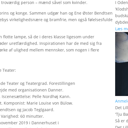
I Oden
 en troværdig person – mænd såvel som kvinder.
’Klods
nprins og konge. Sammen udgør han og Ene Øster Bendtsen
budska
kebys virkelighedsnære og bramfrie, men også følelsesfulde
dybder
Læs m
n flotte lampe, så de i deres klasse ligesom under
møder uretfærdighed. Inspirationen har de med sig fra
t mørke af ulighed mellem mennsker, som nogen i flere
 Teater:
de Teater og Teatergrad. Forestillingen
bejde med organisationen Danner.
 Iscenesættelse: Pelle Nordhøj Kann.
Anmel
t. Komponist: Marie Louise von Bülow.
Det Lil
endtsen og Jacob Teglgaard.
'
Tju B
 Varighed: 60 minutter.
Så er 
. november 2019 i Dannerhuset i
Det Lil