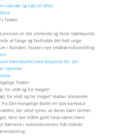
delse
s Teater
:
Lorenzen er det smilende og faste støttepunkt,
rmår at fange og fastholde det helt unge
um i Randers Teaters nye småbørnsforestilling
ere
delse
ngelige Teater
:
jt, for vildt og for meget!
'
højt, for vildt og for meget!’ skaber Alexander
 fra Den Kongelige Ballet en sjov karikatur
orældre, der altid synes, at deres børn larmer
get. Men der måtte godt have været mere
or børnene i nationalscenens lidt rodede
feriesatsning.