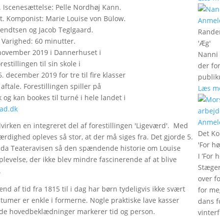
 Iscenesættelse: Pelle Nordhøj Kann.
t. Komponist: Marie Louise von Bülow.
Anmel
endtsen og Jacob Teglgaard.
Rander
 Varighed: 60 minutter.
'
Æg
'
. november 2019 i Dannerhuset i
Nanni 
stillingen til sin skole i
der fo
 december 2019 for tre til fire klasser
publik
tale. Forestillingen spiller på
Læs m
 og kan bookes til turné i hele landet i
ad.dk
Anmel
virken en integreret del af forestillingen 'Ligeværd'. Med
Det Ko
dighed opleves så stor, at der må siges fra. Det gjorde 5.
'
For hø
da Teateravisen så den spændende historie om Louise
I ’For 
levelse, der ikke blev mindre fascinerende af at blive
Stæger
.
over f
d af tid fra 1815 til i dag har børn tydeligvis ikke svært
for me
stumer er enkle i formerne. Nogle praktiske lave kasser
dans f
ende hovedbeklædninger markerer tid og person.
vinter