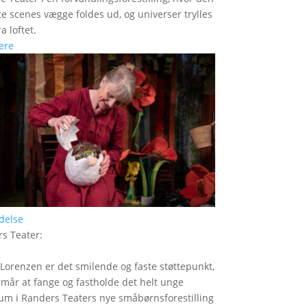
itte scenes vægge foldes ud, og universer trylles
a loftet.
ere
delse
s Teater
:
Lorenzen er det smilende og faste støttepunkt,
rmår at fange og fastholde det helt unge
um i Randers Teaters nye småbørnsforestilling