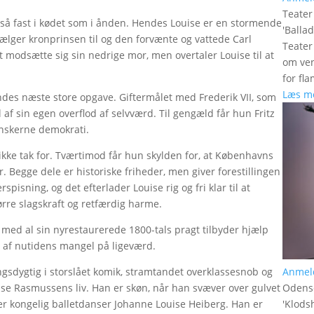
Teate
e så fast i kødet som i ånden. Hendes Louise er en stormende
'
Balla
lger kronprinsen til og den forvænte og vattede Carl
Teater
t modsætte sig sin nedrige mor, men overtaler Louise til at
om ven
for fl
Læs m
des næste store opgave. Giftermålet med Frederik VII, som
 af sin egen overflod af selvværd. Til gengæld får hun Fritz
anskerne demokrati.
kke tak for. Tværtimod får hun skylden for, at Københavns
Begge dele er historiske friheder, men giver forestillingen
rspisning, og det efterlader Louise rig og fri klar til at
rre slagskraft og retfærdig harme.
r med al sin nyrestaurerede 1800-tals pragt tilbyder hjælp
 af nutidens mangel på ligeværd.
Anmel
ngsdygtig i storslået komik, stramtandet overklassesnob og
Odens
se Rasmussens liv. Han er skøn, når han svæver over gulvet
'
Klods
r kongelig balletdanser Johanne Louise Heiberg. Han er