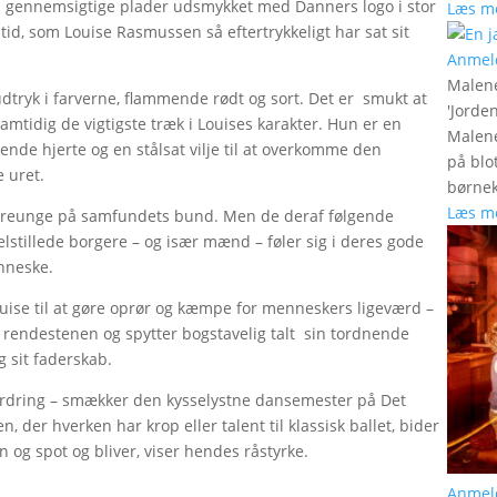
ed gennemsigtige plader udsmykket med Danners logo i stor
Læs m
tid, som Louise Rasmussen så eftertrykkeligt har sat sit
Anmel
Malen
dtryk i farverne, flammende rødt og sort. Det er smukt at
'
Jorde
amtidig de vigtigste træk i Louises karakter. Hun er en
Malene
ende hjerte og en stålsat vilje til at overkomme den
på blo
e uret.
børnek
Læs m
horeunge på samfundets bund. Men de deraf følgende
lstillede borgere – og især mænd – føler sig i deres gode
enneske.
ouise til at gøre oprør og kæmpe for menneskers ligeværd –
i rendestenen og spytter bogstavelig talt sin tordnende
g sit faderskab.
fordring – smækker den kysselystne dansemester på Det
 der hverken har krop eller talent til klassisk ballet, bider
g spot og bliver, viser hendes råstyrke.
Anmel