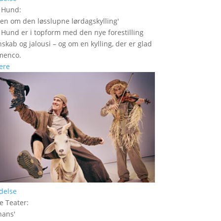
r Hund
:
den om den løsslupne lørdagskylling
'
 Hund er i topform med den nye forestilling
skab og jalousi – og om en kylling, der er glad
amenco.
ere
delse
e Teater
:
hans
'