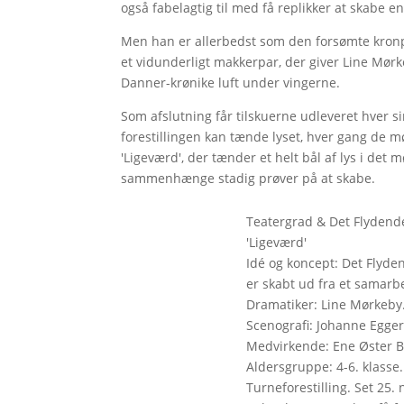
også fabelagtig til med få replikker at skabe
Men han er allerbedst som den forsømte kro
et vidunderligt makkerpar, der giver Line Mør
Danner-krønike luft under vingerne.
Som afslutning får tilskuerne udleveret hver si
forestillingen kan tænde lyset, hver gang de 
'Ligeværd', der tænder et helt bål af lys i de
sammenhænge stadig prøver på at skabe.
Teatergrad & Det Flydende
'Ligeværd'
Idé og koncept: Det Flyden
er skabt ud fra et samar
Dramatiker: Line Mørkeby.
Scenografi: Johanne Egger
Medvirkende: Ene Øster B
Aldersgruppe: 4-6. klasse.
Turneforestilling. Set 25