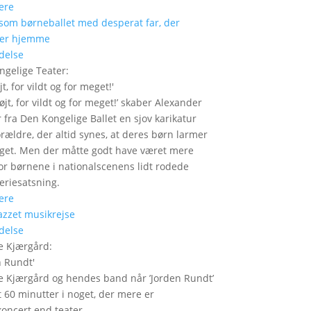
ere
delse
ngelige Teater
:
jt, for vildt og for meget!
'
højt, for vildt og for meget!’ skaber Alexander
 fra Den Kongelige Ballet en sjov karikatur
orældre, der altid synes, at deres børn larmer
get. Men der måtte godt have været mere
or børnene i nationalscenens lidt rodede
feriesatsning.
ere
delse
e Kjærgård
:
n Rundt
'
 Kjærgård og hendes band når ’Jorden Rundt’
t 60 minutter i noget, der mere er
oncert end teater.