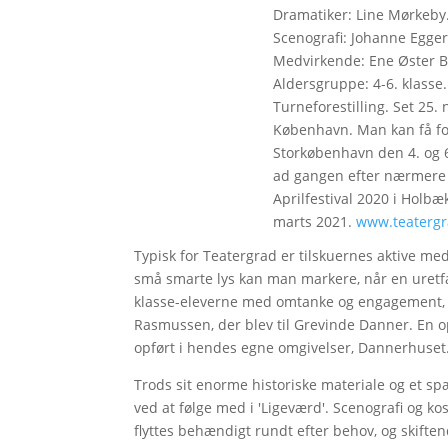
Dramatiker: Line Mørkeby.
Scenografi: Johanne Egger
Medvirkende: Ene Øster B
Aldersgruppe: 4-6. klasse.
Turneforestilling. Set 25
København. Man kan få fore
Storkøbenhavn den 4. og 6.
ad gangen efter nærmere af
Aprilfestival 2020 i Holbæk
marts 2021.
www.teatergr
Typisk for Teatergrad er tilskuernes aktive med
små smarte lys kan man markere, når en uretfær
klasse-eleverne med omtanke og engagement, 
Rasmussen, der blev til Grevinde Danner. En op
opført i hendes egne omgivelser, Dannerhuset
Trods sit enorme historiske materiale og et spæn
ved at følge med i 'Ligeværd'. Scenografi og ko
flyttes behændigt rundt efter behov, og skift