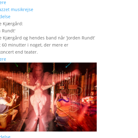
ere
delse
e Kjærgård
:
n Rundt
'
 Kjærgård og hendes band når ’Jorden Rundt’
t 60 minutter i noget, der mere er
oncert end teater.
ere
delse