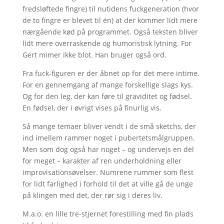
fredsløftede fingre) til nutidens fuckgeneration (hvor
de to fingre er blevet til én) at der kommer lidt mere
nærgående kød på programmet. Også teksten bliver
lidt mere overraskende og humoristisk lytning. For
Gert mimer ikke blot. Han bruger også ord.
Fra fuck-figuren er der åbnet op for det mere intime.
For en gennemgang af mange forskellige slags kys.
Og for den leg, der kan føre til graviditet og fødsel.
En fødsel, der i øvrigt vises på finurlig vis.
Så mange temaer bliver vendt i de små sketchs, der
ind imellem rammer noget i pubertetsmålgruppen.
Men som dog også har noget – og undervejs en del
for meget – karakter af ren underholdning eller
improvisationsøvelser. Numrene rummer som flest
for lidt farlighed i forhold til det at ville gå de unge
på klingen med det, der rør sig i deres liv.
M.a.o. en lille tre-stjernet forestilling med fin plads