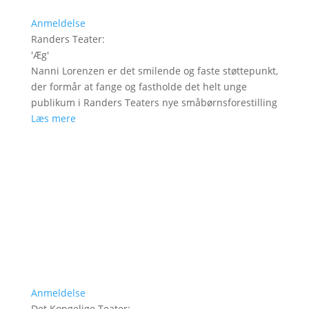
Anmeldelse
Randers Teater
:
'
Æg
'
Nanni Lorenzen er det smilende og faste støttepunkt,
der formår at fange og fastholde det helt unge
publikum i Randers Teaters nye småbørnsforestilling
Læs mere
Anmeldelse
Det Kongelige Teater
: