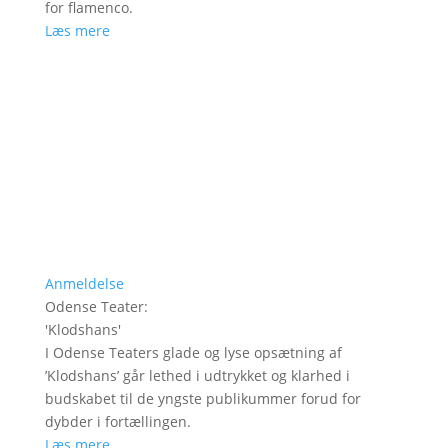
for flamenco.
Læs mere
Anmeldelse
Odense Teater
:
'
Klodshans
'
I Odense Teaters glade og lyse opsætning af
’Klodshans’ går lethed i udtrykket og klarhed i
budskabet til de yngste publikummer forud for
dybder i fortællingen.
Læs mere