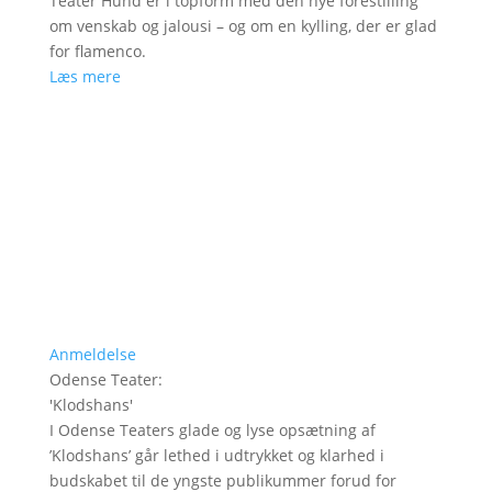
Teater Hund er i topform med den nye forestilling
om venskab og jalousi – og om en kylling, der er glad
for flamenco.
Læs mere
Anmeldelse
Odense Teater
:
'
Klodshans
'
I Odense Teaters glade og lyse opsætning af
’Klodshans’ går lethed i udtrykket og klarhed i
budskabet til de yngste publikummer forud for