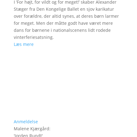
I ’For højt, for vildt og for meget!’ skaber Alexander
Stæger fra Den Kongelige Ballet en sjov karikatur
over forældre, der altid synes, at deres børn larmer
for meget. Men der måtte godt have været mere
dans for børnene i nationalscenens lidt rodede
vinterferiesatsning.
Læs mere
Anmeldelse
Malene Kjærgård
:
'
Jorden Rundt
'