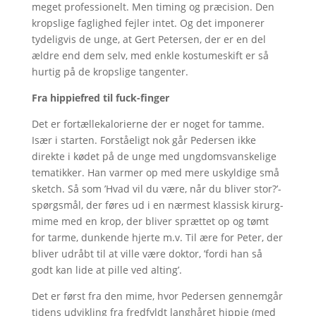
meget professionelt. Men timing og præcision. Den
kropslige faglighed fejler intet. Og det imponerer
tydeligvis de unge, at Gert Petersen, der er en del
ældre end dem selv, med enkle kostumeskift er så
hurtig på de kropslige tangenter.
Fra hippiefred til fuck-finger
Det er fortællekalorierne der er noget for tamme.
Især i starten. Forståeligt nok går Pedersen ikke
direkte i kødet på de unge med ungdomsvanskelige
tematikker. Han varmer op med mere uskyldige små
sketch. Så som ’Hvad vil du være, når du bliver stor?’-
spørgsmål, der føres ud i en nærmest klassisk kirurg-
mime med en krop, der bliver sprættet op og tømt
for tarme, dunkende hjerte m.v. Til ære for Peter, der
bliver udråbt til at ville være doktor, ’fordi han så
godt kan lide at pille ved alting’.
Det er først fra den mime, hvor Pedersen gennemgår
tidens udvikling fra fredfyldt langhåret hippie (med