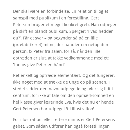
Der skal være en forbindelse. En relation til og et
samspil med publikum i en forestilling. Gert
Petersen bruger et meget konkret greb. Han udpeger
på skift en blandt publikum. Spørger: ’Hvad hedder
du?’. Får et svar – og begynder så på en lille
(præfabrikeret) mime, der handler om netop den
person, fx Peter fra salen, for så, når den lille
optræden er slut, at takke vedkommende med et:
’Lad os give Peter en hånd’.
Ret enkelt og optræde-elementært. Og det fungerer.
Ikke noget med at trække de unge op på scenen. I
stedet sidder den navneudpegede og føler sig lidt i
centrum, for ikke at tale om den opmærksomhed en
hel klasse giver lærerinde Eva, hvis det nu er hende,
Gert Petersen har udpeget 'til illustration'.
For illustration, eller rettere mime, er Gert Petersens
gebet. Som sådan udfører han også forestillingen