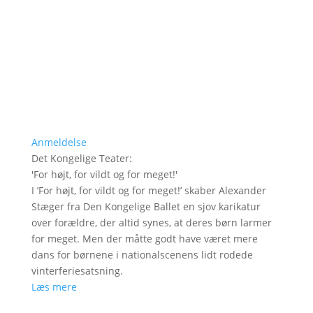
Anmeldelse
Det Kongelige Teater
:
'
For højt, for vildt og for meget!
'
I ’For højt, for vildt og for meget!’ skaber Alexander
Stæger fra Den Kongelige Ballet en sjov karikatur
over forældre, der altid synes, at deres børn larmer
for meget. Men der måtte godt have været mere
dans for børnene i nationalscenens lidt rodede
vinterferiesatsning.
Læs mere