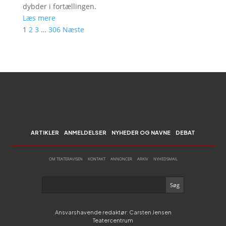
dybder i fortællingen.
Læs mere
1
2
3
…
306
Næste
ARTIKLER
ANMELDELSER
NYHEDER OG NAVNE
DEBAT
OM TEATERAVISEN
KONTAKT
ANNONCER
ARKIV
NYHEDSMAIL
Ansvarshavende redaktør: Carsten Jensen
Teatercentrum