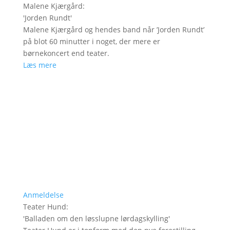
Malene Kjærgård
:
'
Jorden Rundt
'
Malene Kjærgård og hendes band når ’Jorden Rundt’
på blot 60 minutter i noget, der mere er
børnekoncert end teater.
Læs mere
Anmeldelse
Teater Hund
:
'
Balladen om den løsslupne lørdagskylling
'