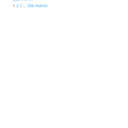
1
2
3
…
306
Næste