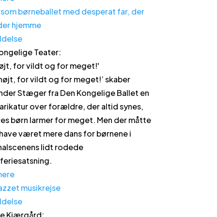
ldelse
ongelige Teater
:
øjt, for vildt og for meget!
'
 højt, for vildt og for meget!’ skaber
nder Stæger fra Den Kongelige Ballet en
arikatur over forældre, der altid synes,
res børn larmer for meget. Men der måtte
have været mere dans for børnene i
nalscenens lidt rodede
rferiesatsning.
mere
ldelse
e Kjærgård
: