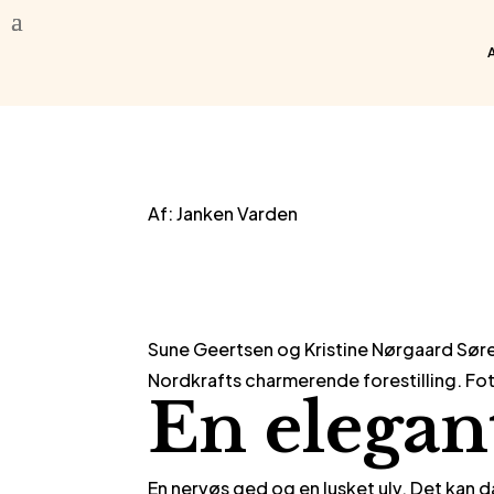
Af: Janken Varden
Sune Geertsen og Kristine Nørgaard Sør
Nordkrafts charmerende forestilling. Fo
En elegant
En nervøs ged og en lusket ulv. Det kan d