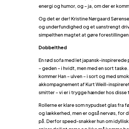
energi og humor, og – ja, om der er kom
Og det er der! Kristine Nørgaard Sørens
og underfundighed og et uanstrengt driv
simpelthen magtet at gøre forestillingen 
Dobbelthed
En rød sofa med let japansk-inspirerede 
– geden – i hvidt, men med en sort taske. 
kommer Han – ulven – i sort og med smoki
akkompagnement af Kurt Weill-inspireret
smitter – vi er i trygge hænder hos disse 
Rollerne er klare som nypudset glas fra f
og lækkerhed, men er også nervøs, for der
på. Derfor speed-snakker hun om idylli