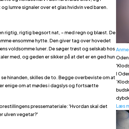
og lumre signaler over et glas hvidvin ved baren.
 en rigtig, rigtig begsort nat, – med regn og blæst. De
en samme ensomme hytte. Den giver tag over hovedet
rens voldsomme luner. De søger trøst og selskab hos
Anme
 taler med, og geden er sikker på at det er en ged hun
Odens
'
Klod
I Ode
 se hinanden, skilles de to. Begge overbeviste om at
’Klod
iver enige om at mødes i dagslys og fortsætte
budsk
dybde
Læs 
forestillingens pressemateriale: 'Hvordan skal det
er ulven vegetar?'