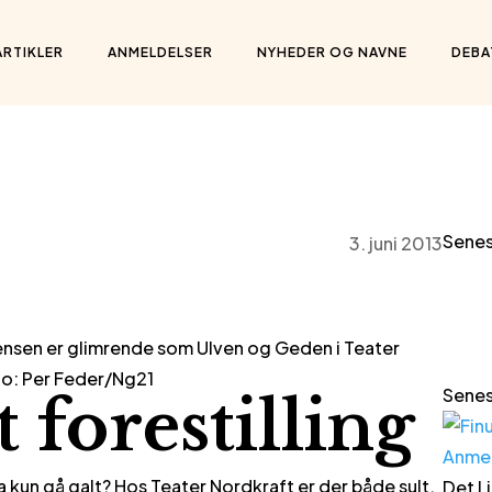
ARTIKLER
ANMELDELSER
NYHEDER OG NAVNE
DEBA
Senes
3. juni 2013
ensen er glimrende som Ulven og Geden i Teater
to: Per Feder/Ng21
Senes
 forestilling
Anme
a kun gå galt? Hos Teater Nordkraft er der både sult,
Det Li