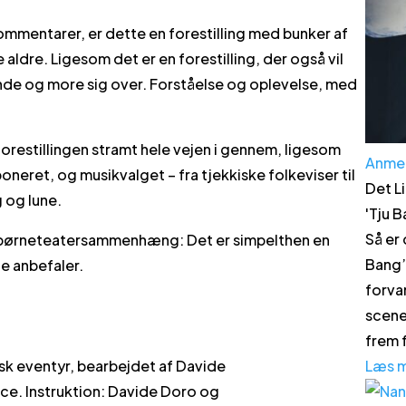
ommentarer, er dette en forestilling med bunker af
ldre. Ligesom det er en forestilling, der også vil
e og more sig over. Forståelse og oplevelse, med
restillingen stramt hele vejen i gennem, ligesom
Anme
neret, og musikvalget – fra tjekkiske folkeviser til
Det Li
 og lune.
'
Tju 
Så er
 i børneteatersammenhæng: Det er simpelthen en
Bang’ 
ne anbefaler.
forvan
scene
frem f
Læs 
nsk eventyr, bearbejdet af Davide
e. Instruktion: Davide Doro og