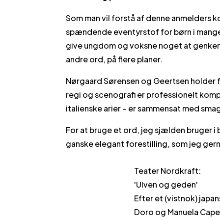
Som man vil forstå af denne anmelders k
spændende eventyrstof for børn i mange a
give ungdom og voksne noget at genkend
andre ord, på flere planer.
Nørgaard Sørensen og Geertsen holder fo
regi og scenografi er professionelt kompo
italienske arier – er sammensat med smag
For at bruge et ord, jeg sjælden bruger
ganske elegant forestilling, som jeg ger
Teater Nordkraft:
'Ulven og geden'
Efter et (vistnok) japa
Doro og Manuela Capec