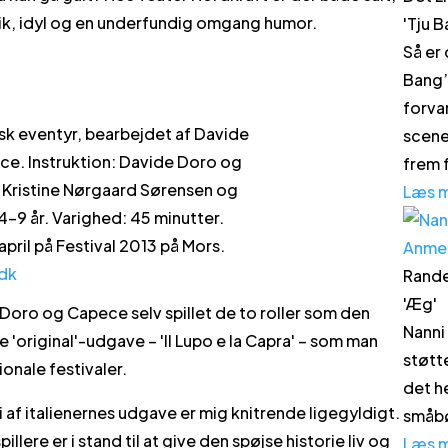
ik, idyl og en underfundig omgang humor.
'
Tju 
Så er
Bang’ 
forvan
nsk eventyr, bearbejdet af Davide
scene
e. Instruktion: Davide Doro og
frem f
Kristine Nørgaard Sørensen og
Læs 
4-9 år. Varighed: 45 minutter.
 april på Festival 2013 på Mors.
Anme
dk
Rande
'
Æg
'
e Doro og Capece selv spillet de to roller som den
Nanni
e 'original'-udgave – 'Il Lupo e la Capra' – som man
støtt
ionale festivaler.
det h
i af italienernes udgave er mig knitrende ligegyldigt.
småbø
lere er i stand til at give den spøjse historie liv og
Læs 