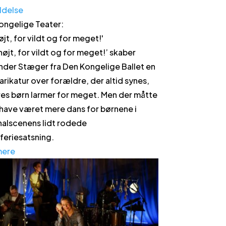
ldelse
ongelige Teater
:
øjt, for vildt og for meget!
'
 højt, for vildt og for meget!’ skaber
nder Stæger fra Den Kongelige Ballet en
arikatur over forældre, der altid synes,
res børn larmer for meget. Men der måtte
have været mere dans for børnene i
nalscenens lidt rodede
rferiesatsning.
mere