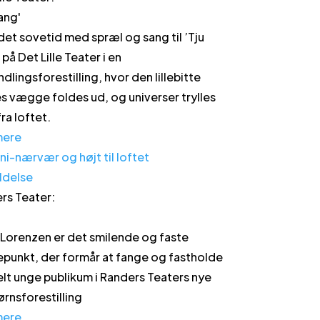
Bang
'
 det sovetid med spræl og sang til ’Tju
på Det Lille Teater i en
dlingsforestilling, hvor den lillebitte
s vægge foldes ud, og universer trylles
ra loftet.
mere
ldelse
rs Teater
:
 Lorenzen er det smilende og faste
epunkt, der formår at fange og fastholde
elt unge publikum i Randers Teaters nye
rnsforestilling
mere