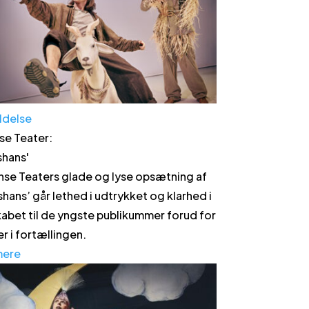
ldelse
e Teater
:
shans
'
nse Teaters glade og lyse opsætning af
shans’ går lethed i udtrykket og klarhed i
abet til de yngste publikummer forud for
r i fortællingen.
mere