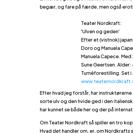
begær, og fare på færde, men også erot
Teater Nordkraft:
'Ulven og geden'
Efter et (vistnok) japa
Doro og Manuela Capec
Manuela Capece. Med: 
Sune Geertsen. Alder: 
Turnéforestilling. Set i
www.teaternordkraft.
Efter hvad jeg forstår, har instruktørern
sorte ulv og den hvide ged i den italiensk
har kunnet se både her og der på internat
Om Teater Nordkraft så spiller en tro kop
Hvad det handler om, er, om Nordkrafts spil