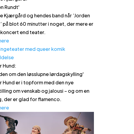
en Rundt
'
e Kjærgård og hendes band når ’Jorden
’ på blot 60 minutter i noget, der mere er
koncert end teater.
mere
ldelse
r Hund
:
den om den løsslupne lørdagskylling
'
r Hund er i topform med den nye
tilling om venskab og jalousi – og om en
g, der er glad for flamenco.
mere