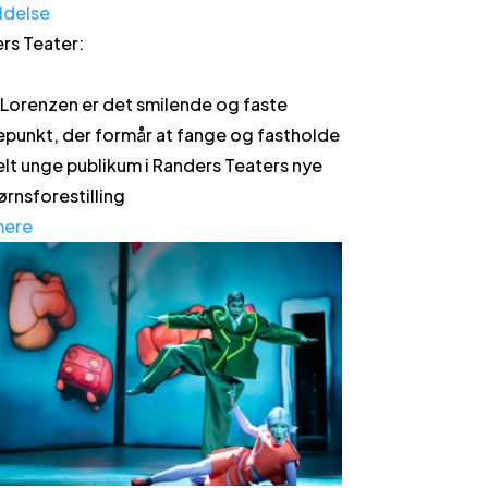
ldelse
rs Teater
:
 Lorenzen er det smilende og faste
epunkt, der formår at fange og fastholde
elt unge publikum i Randers Teaters nye
rnsforestilling
mere