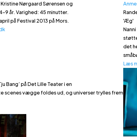
Anme
Kristine Nørgaard Sørensen og
Rande
4-9 år. Varighed: 45 minutter.
'
Æg
'
 april på Festival 2013 på Mors.
Nanni
dk
støtt
det h
småbø
Læs 
ju Bang’ på Det Lille Teater i en
itte scenes vægge foldes ud, og universer trylles frem