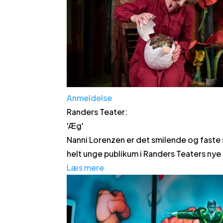
Anmeldelse
Randers Teater
:
'
Æg
'
Nanni Lorenzen er det smilende og faste
helt unge publikum i Randers Teaters nye
Læs mere