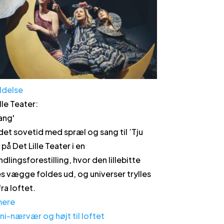
ldelse
lle Teater
:
Bang
'
 det sovetid med spræl og sang til ’Tju
på Det Lille Teater i en
dlingsforestilling, hvor den lillebitte
s vægge foldes ud, og universer trylles
ra loftet.
mere