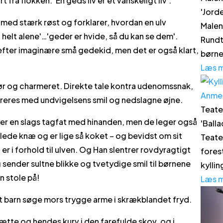
fra flokken. 'En geds liv er et vanskeligt liv'.
'
Jord
 med stærk røst og forklarer, hvordan en ulv
Malen
 helt alene'…'geder er hvide, så du kan se dem'.
Rundt
n efter imaginære små gedekid, men det er også klart,
børne
Læs 
ør og charmeret. Direkte tale kontra udenomssnak,
Anme
areres med undvigelsens smil og nedslagne øjne.
Teate
eger en slags tagfat med hinanden, men de leger også
'
Balla
de knæ og er lige så koket – og bevidst om sit
Teate
n er i forhold til ulven. Og Han slentrer rovdyragtigt
fores
sender sultne blikke og tvetydige smil til børnene
kyllin
n stole på!
Læs 
 ét barn søge mors trygge arme i skrækblandet fryd.
tte og hendes kurv i den farefulde skov, og i