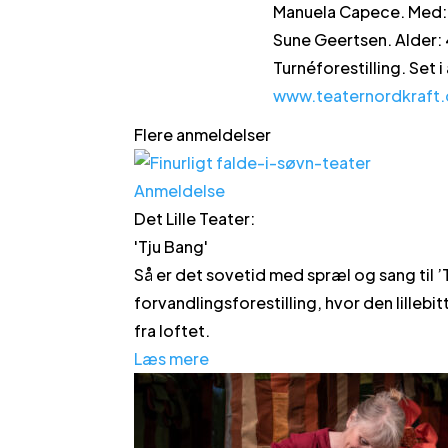
Manuela Capece. Med: 
Sune Geertsen. Alder: 
Turnéforestilling. Set i
www.teaternordkraft.
Flere anmeldelser
Anmeldelse
Det Lille Teater
:
'
Tju Bang
'
Så er det sovetid med spræl og sang til ’T
forvandlingsforestilling, hvor den lilleb
fra loftet.
Læs mere