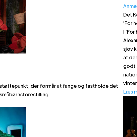
Anme
Det K
'
For h
I ’For
Alexa
sjov k
at de
godt 
natio
vinte
 støttepunkt, der formår at fange og fastholde det
Læs 
 småbørnsforestilling