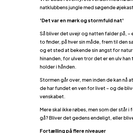
natklubbens jungle med søgende øjekast 
'Det var en mørk og stormfuld nat'
Så bliver det uvejr og natten falder på, –
to finder, på hver sin måde, frem til d
og et sted at bekende sin angst for natu
hinanden, for ulven tror det er en ulv han
holder i hånden.
Stormen går over, men inden de kan nå at
de har fundet en ven for livet – og de bl
venskabet.
Mere skal ikke røbes, men som der står i 
gå? Bliver det gedens endeligt, eller bliv
Fortælling på flere niveauer