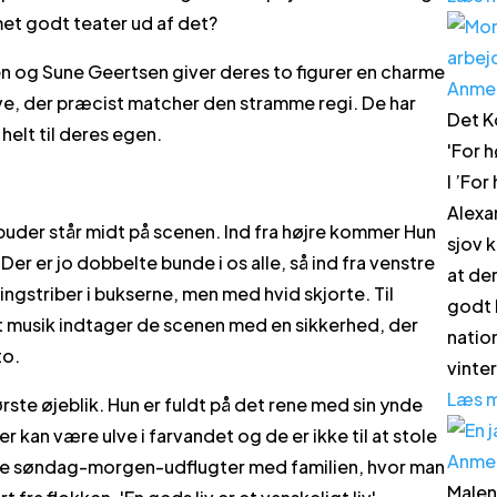
met godt teater ud af det?
en og Sune Geertsen giver deres to figurer en charme
Anme
e, der præcist matcher den stramme regi. De har
Det K
helt til deres egen.
'
For h
I ’For
Alexa
puder står midt på scenen. Ind fra højre kommer Hun
sjov k
Der er jo dobbelte bunde i os alle, så ind fra venstre
at de
ngstriber i bukserne, men med hvid skjorte. Til
godt 
 musik indtager de scenen med en sikkerhed, der
natio
to.
vinte
Læs 
ørste øjeblik. Hun er fuldt på det rene med sin ynde
 kan være ulve i farvandet og de er ikke til at stole
Anme
ske søndag-morgen-udflugter med familien, hvor man
Malen