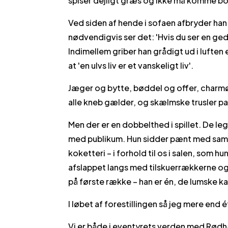
spiser dejligt græs og ikke må komme bort 
Ved siden af hende i sofaen afbryder han
nødvendigvis ser det: 'Hvis du ser en ged
Indimellem griber han grådigt ud i lufte
at 'en ulvs liv er et vanskeligt liv'.
Jæger og bytte, bøddel og offer, charm
alle kneb gælder, og skælmske trusler p
Men der er en dobbelthed i spillet. De l
med publikum. Hun sidder pænt med samle
koketteri – i forhold til os i salen, som hu
afslappet langs med tilskuerrækkerne og 
på første række – han er én, de lumske ka
I løbet af forestillingen så jeg mere end
Vi er både i eventyrets verden med Rødhæ