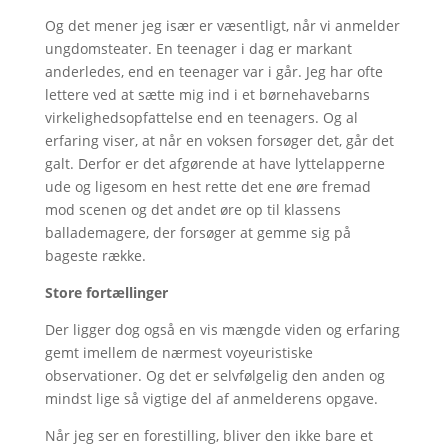
Og det mener jeg især er væsentligt, når vi anmelder
ungdomsteater. En teenager i dag er markant
anderledes, end en teenager var i går. Jeg har ofte
lettere ved at sætte mig ind i et børnehavebarns
virkelighedsopfattelse end en teenagers. Og al
erfaring viser, at når en voksen forsøger det, går det
galt. Derfor er det afgørende at have lyttelapperne
ude og ligesom en hest rette det ene øre fremad
mod scenen og det andet øre op til klassens
ballademagere, der forsøger at gemme sig på
bageste række.
Store fortællinger
Der ligger dog også en vis mængde viden og erfaring
gemt imellem de nærmest voyeuristiske
observationer. Og det er selvfølgelig den anden og
mindst lige så vigtige del af anmelderens opgave.
Når jeg ser en forestilling, bliver den ikke bare et