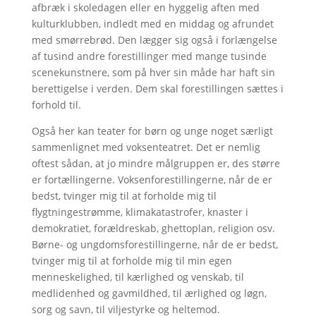
afbræk i skoledagen eller en hyggelig aften med
kulturklubben, indledt med en middag og afrundet
med smørrebrød. Den lægger sig også i forlængelse
af tusind andre forestillinger med mange tusinde
scenekunstnere, som på hver sin måde har haft sin
berettigelse i verden. Dem skal forestillingen sættes i
forhold til.
Også her kan teater for børn og unge noget særligt
sammenlignet med voksenteatret. Det er nemlig
oftest sådan, at jo mindre målgruppen er, des større
er fortællingerne. Voksenforestillingerne, når de er
bedst, tvinger mig til at forholde mig til
flygtningestrømme, klimakatastrofer, knaster i
demokratiet, forældreskab, ghettoplan, religion osv.
Børne- og ungdomsforestillingerne, når de er bedst,
tvinger mig til at forholde mig til min egen
menneskelighed, til kærlighed og venskab, til
medlidenhed og gavmildhed, til ærlighed og løgn,
sorg og savn, til viljestyrke og heltemod.