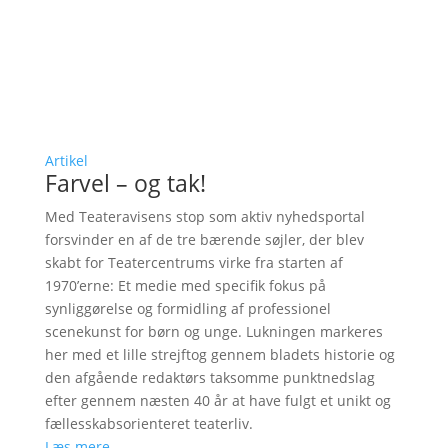
Artikel
Farvel – og tak!
Med Teateravisens stop som aktiv nyhedsportal
forsvinder en af de tre bærende søjler, der blev
skabt for Teatercentrums virke fra starten af
1970’erne: Et medie med specifik fokus på
synliggørelse og formidling af professionel
scenekunst for børn og unge. Lukningen markeres
her med et lille strejftog gennem bladets historie og
den afgående redaktørs taksomme punktnedslag
efter gennem næsten 40 år at have fulgt et unikt og
fællesskabsorienteret teaterliv.
Læs mere