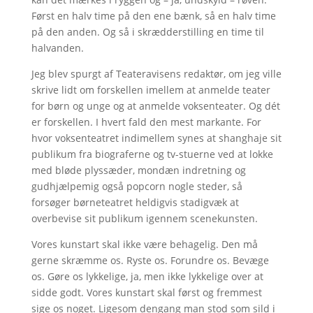
Først en halv time på den ene bænk, så en halv time
på den anden. Og så i skrædderstilling en time til
halvanden.
Jeg blev spurgt af Teateravisens redaktør, om jeg ville
skrive lidt om forskellen imellem at anmelde teater
for børn og unge og at anmelde voksenteater. Og dét
er forskellen. I hvert fald den mest markante. For
hvor voksenteatret indimellem synes at shanghaje sit
publikum fra biograferne og tv-stuerne ved at lokke
med bløde plyssæder, mondæn indretning og
gudhjælpemig også popcorn nogle steder, så
forsøger børneteatret heldigvis stadigvæk at
overbevise sit publikum igennem scenekunsten.
Vores kunstart skal ikke være behagelig. Den må
gerne skræmme os. Ryste os. Forundre os. Bevæge
os. Gøre os lykkelige, ja, men ikke lykkelige over at
sidde godt. Vores kunstart skal først og fremmest
sige os noget. Ligesom dengang man stod som sild i