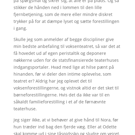
på spørgsmål og sikrer sig, at alle er på plads. Og så
stikker de hånden ned i lommen til den lille
fjernbetjening, som de mere eller mindre diskret
trykker på for at dæmpe lyset og sætte forestillingen
i gang.
Skulle jeg som anmelder af begge discipliner give
min bedste anbefaling til voksenteatret, så var det at
få hovedet ud af egen peristaltik og deponere
nøkkerne uden for de statsfinansierede teaterhuses
indgangsportaler. Hvad med lige at hilse pænt på
hinanden, før vi deler den intime oplevelse, som
teatret er? Aldrig har jeg oplevet det til
voksenforestillingerne, og vistnok altid er det sket til
børneforestillingerne. Hvis det da ikke var til en
såkaldt familieforestilling i et af de førnævnte
teaterhuse.
Jeg siger ikke, at vi behøver at give hånd til Nora, før
hun træder ind bag den fjerde væg. Eller at Odette
skal komme ud i sine tåspidssko og sludre om vejret,