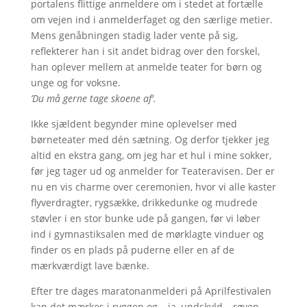
portalens flittige anmeldere om i stedet at fortælle
om vejen ind i anmelderfaget og den særlige metier.
Mens genåbningen stadig lader vente på sig,
reflekterer han i sit andet bidrag over den forskel,
han oplever mellem at anmelde teater for børn og
unge og for voksne.
’Du må gerne tage skoene af'.
Ikke sjældent begynder mine oplevelser med
børneteater med dén sætning. Og derfor tjekker jeg
altid en ekstra gang, om jeg har et hul i mine sokker,
før jeg tager ud og anmelder for Teateravisen. Der er
nu en vis charme over ceremonien, hvor vi alle kaster
flyverdragter, rygsække, drikkedunke og mudrede
støvler i en stor bunke ude på gangen, før vi løber
ind i gymnastiksalen med de mørklagte vinduer og
finder os en plads på puderne eller en af de
mærkværdigt lave bænke.
Efter tre dages maratonanmelderi på Aprilfestivalen
kan det mærkes i ryggen og – ja, undskyld – røven.