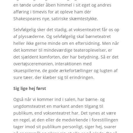
en tønde under åben himmel i sit eget og andres
afføring i timevis for at opleve ham dér
Shakespeares nye, satiriske skæmtestykke.
Selvfølgelig sker det stadig, at voksenteatret får os op
af plyssæderne. Og selvfølgelig skal børneteatret
heller ikke gerne minde om en eftersidning. Men når
det kommer til mindeværdige teateroplevelser, er
det sjældent komforten, der har betydning. Så er det
overtøjsceremonien, interaktionen med
skuespillerne, de gode ærkefortællinger og lugten af
sure tæer, der klæber sig til erindringen.
Sig lige hej først
Også når vi kommer ind i salen, har børne- og
ungdomsteatret en markant anden tilgang til
publikum, end voksenteatret har. Det synes at være
en regel, at den eller de medvirkende i forestillingen
tager imod sit publikum personligt, siger hej, svarer