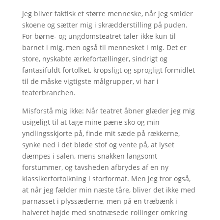
Jeg bliver faktisk et større menneske, når jeg smider
skoene og sætter mig i skrædderstilling på puden.
For børne- og ungdomsteatret taler ikke kun til
barnet i mig, men også til mennesket i mig. Det er
store, nyskabte ærkefortællinger, sindrigt og
fantasifuldt fortolket, kropsligt og sprogligt formidlet
til de måske vigtigste målgrupper, vi har i
teaterbranchen.
Misforstå mig ikke: Når teatret åbner glæder jeg mig
usigeligt til at tage mine pæne sko og min
yndlingsskjorte på, finde mit sæde på rækkerne,
synke ned i det bløde stof og vente på, at lyset
dæmpes i salen, mens snakken langsomt
forstummer, og tavsheden afbrydes af en ny
klassikerfortolkning i storformat. Men jeg tror også,
at når jeg fælder min næste tåre, bliver det ikke med
parnasset i plyssæderne, men på en træbænk i
halveret højde med snotnæsede rollinger omkring