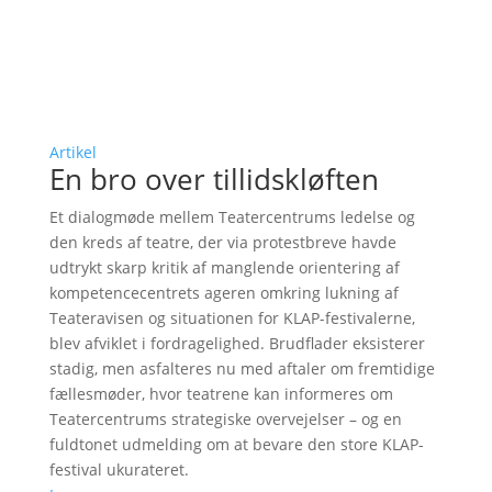
Artikel
En bro over tillidskløften
Et dialogmøde mellem Teatercentrums ledelse og
den kreds af teatre, der via protestbreve havde
udtrykt skarp kritik af manglende orientering af
kompetencecentrets ageren omkring lukning af
Teateravisen og situationen for KLAP-festivalerne,
blev afviklet i fordragelighed. Brudflader eksisterer
stadig, men asfalteres nu med aftaler om fremtidige
fællesmøder, hvor teatrene kan informeres om
Teatercentrums strategiske overvejelser – og en
fuldtonet udmelding om at bevare den store KLAP-
festival ukurateret.