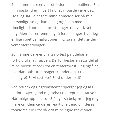
Som anmeldere er vi professionelle empatikere. Eller
min påstand er i hvert fald, at vi burde være det.
Hvis jeg skulle basere mine anmeldelser på min
personlige smag, kunne jeg også kun med
rimelighed anmelde forestillinger, der var lavet til
mig. Men der er temmelig få forestillinger, hvor jeg
er lige i øjet på målgruppen – også når det gælder
voksenforestillinger.
Som anmeldere er vi altså oftest på udebane i
forhold til målgruppen. Derfor består en stor del af
mine observationer fra en teaterforestilling også af,
hvordan publikum reagerer undervejs. Er vi
opslugte? Er vi rastløse? Er vi underholdt?
Ved børne- og ungdomsteater spørger jeg også i
endnu højere grad mig selv: Er vi repræsentative?
Når målgruppen er de 3-årige, så bekymrer jeg mig
mere om dem og deres reaktioner, end om deres
forældres eller for så vidt mine egne reaktioner.