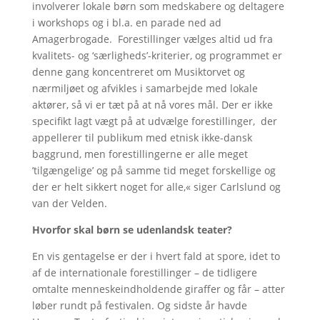
involverer lokale børn som medskabere og deltagere
i workshops og i bl.a. en parade ned ad
Amagerbrogade. Forestillinger vælges altid ud fra
kvalitets- og ‘særligheds’-kriterier, og programmet er
denne gang koncentreret om Musiktorvet og
nærmiljøet og afvikles i samarbejde med lokale
aktører, så vi er tæt på at nå vores mål. Der er ikke
specifikt lagt vægt på at udvælge forestillinger, der
appellerer til publikum med etnisk ikke-dansk
baggrund, men forestillingerne er alle meget
’tilgængelige’ og på samme tid meget forskellige og
der er helt sikkert noget for alle,« siger Carlslund og
van der Velden.
Hvorfor skal børn se udenlandsk teater?
En vis gentagelse er der i hvert fald at spore, idet to
af de internationale forestillinger – de tidligere
omtalte menneskeindholdende giraffer og får – atter
løber rundt på festivalen. Og sidste år havde