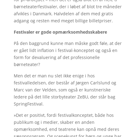
børneteaterfestivaler, der i løbet af blot tre måneder
afvikles i Danmark. Halvdelen af dem med gratis
adgang og resten med meget billige billetpriser.
Festivaler er gode opmærksomhedsskabere
På den baggrund kunne man måske godt føle, at der
er gået lidt inflation i festival-konceptet og også en
form for devaluering af det professionelle
børneteater?
Men det er man nu slet ikke enige i hos
festivalledelsen, der består af Jørgen Carlslund og
Marc van der Velden, som også er kunstneriske
ledere på det lille storbyteater ZeBU, der står bag
SpringFestival.
»Det er positivt, fordi festivalkonceptet, både hos
publikum og i medier, skaber en anden
opmærksomhed, end teatrene kan opnå med deres
sæsonprogram. Og scenekunst for børn og unge har