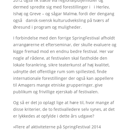
2012 også fik støtte via regionalpuljemidler og
dermed spredte sig med forestillinger i i Herlev,
Ishøj og Greve – og sågar Malmø, fordi der dengang
også dansk-svensk kulturudveksling på tværs af
Øresund i program og muligheder.
I forbindelse med den forrige SpringFestival afholdt
arrangørerne et efterseminar, der skulle evaluere og
kigge fremad mod en endnu bedre festival. Her var
nogle af rådene, at festivalen skal fastholde den
lokale forankring, sikre teaterkunst af høj kvalitet,
udnytte det offentlige rum som spillested, finde
internationale forestillinger der også kan appellere
til Amagers mange etniske grupperinger, give
publikum og frivillige ejerskab af festivalen.
Og så er det jo oplagt lige at høre til, hvor mange af
disse kriterier, de to festivalledere selv synes, at det
er lykkedes at opfylde i dette års udgave?
»Flere af aktiviteterne på SpringFestival 2014