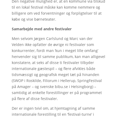
Den negative mulighed er, at en kommune via tilskud
til en lokal festival måske kan komme nemmere og
billigere om ved forventninger og forpligtelser til at
købe og vise børneteater.
Samarbejde med andre festivaler
Men selvom Jørgen Carlslund og Marc van der
Velden ikke opfatter de øvrige ni festivaler som
konkurrenter, fordi man ‘kun i meget lille omfang’
henvender sig til samme publikum, kan man alligevel
konstatere, at seks af disse ti festivaler tilbyder
internationale gæstespil – og flere afvikles både
tidsmæssigt og geografisk meget tæt på hinanden
(SWOP i Roskilde, Filiorum i Hellerup, SpringFestival
på Amager – og svenske bibu.se i Helsingborg) –
samtidig at enkelte forestillinger er på programmet
på flere af disse festivaler.
Der er ingen tvivl om, at hjemtagning af samme
internationale forestilling til en ‘festival-turne’ i