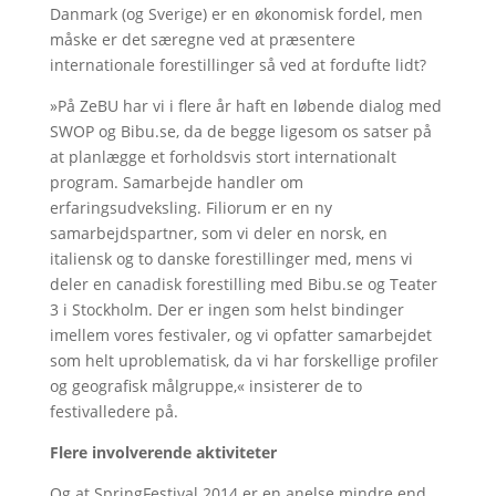
Danmark (og Sverige) er en økonomisk fordel, men
måske er det særegne ved at præsentere
internationale forestillinger så ved at fordufte lidt?
»På ZeBU har vi i flere år haft en løbende dialog med
SWOP og Bibu.se, da de begge ligesom os satser på
at planlægge et forholdsvis stort internationalt
program. Samarbejde handler om
erfaringsudveksling. Filiorum er en ny
samarbejdspartner, som vi deler en norsk, en
italiensk og to danske forestillinger med, mens vi
deler en canadisk forestilling med Bibu.se og Teater
3 i Stockholm. Der er ingen som helst bindinger
imellem vores festivaler, og vi opfatter samarbejdet
som helt uproblematisk, da vi har forskellige profiler
og geografisk målgruppe,« insisterer de to
festivalledere på.
Flere involverende aktiviteter
Og at SpringFestival 2014 er en anelse mindre end