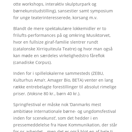
otte workshops, interaktiv skulpturpark og
børnekunstudstilling), sansestier samt symposium
for unge teaterinteresserede, korsang m.v.
Blandt de mere spektakulære lokkemidler er to
frilufts-performances på og omkring Musiktorvet,
hvor en fullsize giraf-familie slentrer rundt
(catalonske Xirriquiteula Teatre) og hvor man også
kan møde en særdeles virkelighedstro fåreflok
(canadiske Corpus).
Inden for i spillelokalerne sammesteds (ZEBU,
Kulturhus Ama’r, Amager Bio, BETA) venter en lang
række entrebelagte forestillinger til absolut rimelige
priser. (Voksne 80 kr., børn 40 kr.).
SpringFestival er måske nok ‘Danmarks mest
ambitiøse internationale børne- og ungdomsfestival
inden for scenekunst’, som det hedder i en
pressemeddelelse fra Have Kommunikation, der står
for pr-arbejdet – men det er også blot en af hele ti