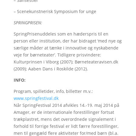
– Sansestier
– Scenekunstnerisk Symposium for unge
SPRINGPRISEN:
SpringPrisenuddeles som en hæderspris til en
person eller institution, der har bidraget ‘med nye og
særlige måder at tænke i innovative og nyskabende
veje for børneteater’. Tidligere prisvindere:
Kulturprinsen i Viborg (2007); Børneteateravisen.dk
(2009); Aaben Dans i Roskilde (2012).
INFO:
Program, spilletider, info, billetter m.v.:
www.springfestival.dk
Når SpringFestival 2014 afvikles 14.-19. maj 2014 på
Amager, er de internationale forestillinger fortsat
trækplastret, mens det overordnede signalement i
forhold til forrige festival er lidt færre forestillinger,
men til gengæld flere aktiviteter for/med børn (bl.a.