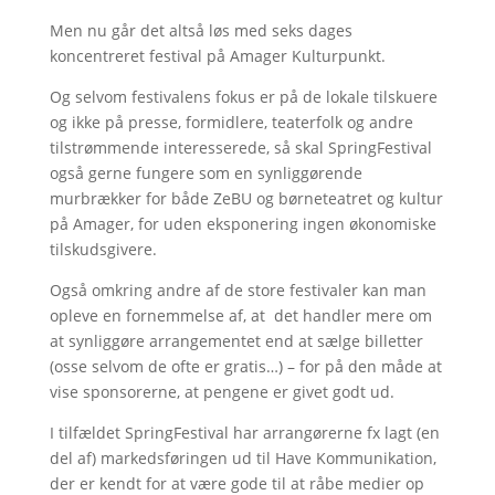
Men nu går det altså løs med seks dages
koncentreret festival på Amager Kulturpunkt.
Og selvom festivalens fokus er på de lokale tilskuere
og ikke på presse, formidlere, teaterfolk og andre
tilstrømmende interesserede, så skal SpringFestival
også gerne fungere som en synliggørende
murbrækker for både ZeBU og børneteatret og kultur
på Amager, for uden eksponering ingen økonomiske
tilskudsgivere.
Også omkring andre af de store festivaler kan man
opleve en fornemmelse af, at det handler mere om
at synliggøre arrangementet end at sælge billetter
(osse selvom de ofte er gratis…) – for på den måde at
vise sponsorerne, at pengene er givet godt ud.
I tilfældet SpringFestival har arrangørerne fx lagt (en
del af) markedsføringen ud til Have Kommunikation,
der er kendt for at være gode til at råbe medier op