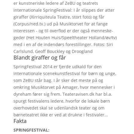
er kunstneriske ledere af ZeBU og teatrets
internationale SpringFestival: I år slippes der atter
giraffer (Xirriquiteula Teatre, stort foto) og får
(Corpus/ned.tv.) ud på Musiktorvet for at fange
interessen - og til overflod er der også menneske-
geder (Het Houten Huis/Speeltheater Holland/øv/tv)
med i en af de indendørs forestillinger. Fotos: Siri
Carlslund, Geoff Bouckley og Droogland
Blandt giraffer og får
SpringFestival 2014 er fjerde udkald for den
internationale scenekunstfestival for børn og unge,
som ZeBU står bag. I år sker det meste på og
omkring Musiktorvet på Amager, hvor mennesker i
dyreham fører sig frem. Teateravisen.dk har bl.a.
spurgt festivalens ledere, hvorfor de lokale børn
overhovedet skal se udenlandsk teater og om
børneteatret ikke er ved at drukne i festivaler...
Fakta
SPRINGFESTIVAL: