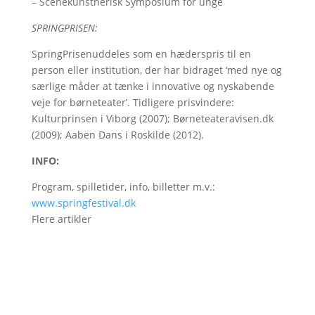
– Scenekunstnerisk Symposium for unge
SPRINGPRISEN:
SpringPrisenuddeles som en hæderspris til en
person eller institution, der har bidraget ‘med nye og
særlige måder at tænke i innovative og nyskabende
veje for børneteater’. Tidligere prisvindere:
Kulturprinsen i Viborg (2007); Børneteateravisen.dk
(2009); Aaben Dans i Roskilde (2012).
INFO:
Program, spilletider, info, billetter m.v.:
www.springfestival.dk
Flere artikler