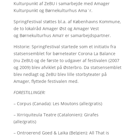
Kulturpunkt af ZeBU i samarbejde med Amager
Kulturpunkt og Børnekulturhus Ama`r.
SpringFestival støttes bl.a. af Københavns Kommune,
de to lokalråd Amager Øst og Amager Vest
og Børnekulturhus Ama’r er samarbejdspartner.
Historie: SpringFestival startede som et initiativ fra
statsensemblet for børneteater Corona La Balance
(nu ZeBU) og de første to udgaver af festivalen (2007
og 2009) blev afviklet på Østerbro. Da statsensemblet
blev nedlagt og ZeBU blev lille storbyteater på
Amager, flyttede festivalen med.
FORESTILLINGER:
– Corpus (Canada): Les Moutons (alle/gratis)
– Xirriquiteula Teatre (Catalonien): Girafes
(alle/gratis)
– Ontroerend Goed & Laika (Belgien): All That is