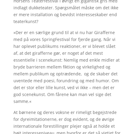
Horsens Teaterfestival i øvrigt en gigantisk gris med
indlagt dukketeater. Spørgsmålet måske om det ikke
er mere installation og bevidst interesseskaber end
teaterkunst?
»Der er en særlige grund til at vi nu har Girafferne
med på vores SpringFestival for fjerde gang. Når vi
har oplevet publikums reaktioner, er vi blevet slået
af, at det girafferne gør, er noget af det mest
essentielle i scenekunst: Nemlig med enkle midler at
bryde barrieren mellem fiktion og virkelighed og
mellem publikum og optrædende, og de skaber det
uventede med poesi, forundring og med humor. Om
det er stor eller lille kunst, ved vi ikke – men det er
god scenekunst. Om fårene kan man vel sige det
samme.«
At børnene og deres voksne er rimeligt begejstrede
for dyreimitationerne, er dog evident, og de øvrige
internationale forestillinger plejer også at holde et
højt interesseniveau, men hvorfor er det så vigtigt for