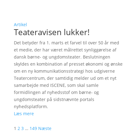
Artikel
Teateravisen lukker!
Det betyder fra 1. marts et farvel til over 50 år med
et medie, der har været målrettet synliggørelse af
dansk børne- og ungdomsteater. Beslutningen
skyldes en kombination af presset økonomi og ønske
om en ny kommunikationsstrategi hos udgiverne
Teatercentrum, der samtidig melder ud om et nyt
samarbejde med ISCENE, som skal samle
formidlingen af nyhedsstof om børne- og
ungdomsteater på sidstnævnte portals
nyhedsplatform.
Læs mere
1
2
3
…
149
Næste