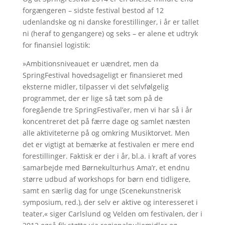
forgængeren – sidste festival bestod af 12
udenlandske og ni danske forestillinger, i år er tallet
ni (heraf to gengangere) og seks – er alene et udtryk
for finansiel logistik:
»Ambitionsniveauet er uændret, men da
SpringFestival hovedsageligt er finansieret med
eksterne midler, tilpasser vi det selvfølgelig
programmet, der er lige så tæt som på de
foregående tre SpringFestival’er, men vi har så i år
koncentreret det på færre dage og samlet næsten
alle aktiviteterne på og omkring Musiktorvet. Men
det er vigtigt at bemærke at festivalen er mere end
forestillinger. Faktisk er der i år, bl.a. i kraft af vores
samarbejde med Børnekulturhus Ama’r, et endnu
større udbud af workshops for børn end tidligere,
samt en særlig dag for unge (Scenekunstnerisk
symposium, red.), der selv er aktive og interesseret i
teater,« siger Carlslund og Velden om festivalen, der i