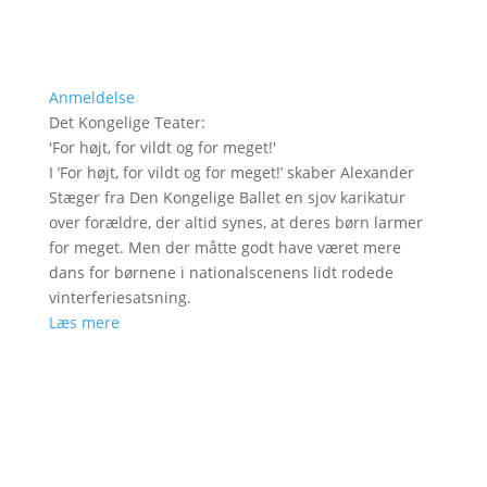
Anmeldelse
Det Kongelige Teater
:
'
For højt, for vildt og for meget!
'
I ’For højt, for vildt og for meget!’ skaber Alexander
Stæger fra Den Kongelige Ballet en sjov karikatur
over forældre, der altid synes, at deres børn larmer
for meget. Men der måtte godt have været mere
dans for børnene i nationalscenens lidt rodede
vinterferiesatsning.
Læs mere