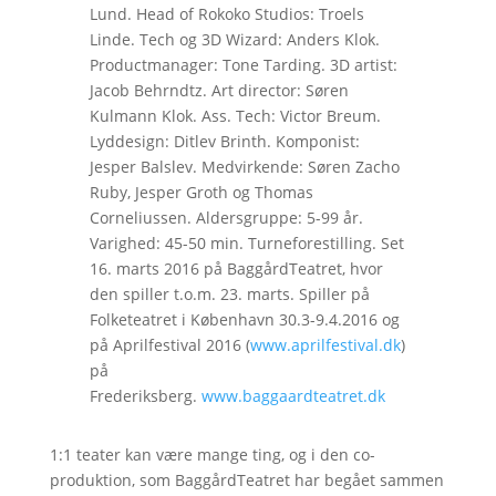
Lund. Head of Rokoko Studios: Troels
Linde. Tech og 3D Wizard: Anders Klok.
Productmanager: Tone Tarding. 3D artist:
Jacob Behrndtz. Art director: Søren
Kulmann Klok. Ass. Tech: Victor Breum.
Lyddesign: Ditlev Brinth. Komponist:
Jesper Balslev. Medvirkende: Søren Zacho
Ruby, Jesper Groth og Thomas
Corneliussen. Aldersgruppe: 5-99 år.
Varighed: 45-50 min. Turneforestilling. Set
16. marts 2016 på BaggårdTeatret, hvor
den spiller t.o.m. 23. marts. Spiller på
Folketeatret i København 30.3-9.4.2016 og
på Aprilfestival 2016 (
www.aprilfestival.dk
)
på
Frederiksberg.
www.baggaardteatret.dk
1:1 teater kan være mange ting, og i den co-
produktion, som BaggårdTeatret har begået sammen