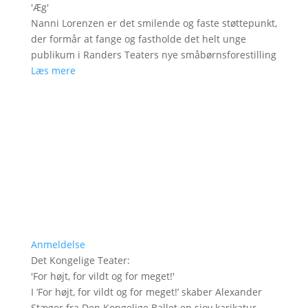
'
Æg
'
Nanni Lorenzen er det smilende og faste støttepunkt,
der formår at fange og fastholde det helt unge
publikum i Randers Teaters nye småbørnsforestilling
Læs mere
Anmeldelse
Det Kongelige Teater
:
'
For højt, for vildt og for meget!
'
I ’For højt, for vildt og for meget!’ skaber Alexander
Stæger fra Den Kongelige Ballet en sjov karikatur