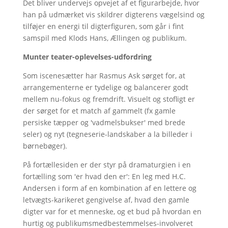
Det bliver undervejs opvejet af et figurarbejde, hvor
han på udmærket vis skildrer digterens vægelsind og
tilføjer en energi til digterfiguren, som går i fint
samspil med Klods Hans, Ællingen og publikum.
Munter teater-oplevelses-udfordring
Som iscenesætter har Rasmus Ask sørget for, at
arrangementerne er tydelige og balancerer godt
mellem nu-fokus og fremdrift. Visuelt og stofligt er
der sørget for et match af gammelt (fx gamle
persiske tæpper og 'vadmelsbukser' med brede
seler) og nyt (tegneserie-landskaber a la billeder i
børnebøger).
På fortællesiden er der styr på dramaturgien i en
fortælling som 'er hvad den er': En leg med H.C.
Andersen i form af en kombination af en lettere og
letvægts-karikeret gengivelse af, hvad den gamle
digter var for et menneske, og et bud på hvordan en
hurtig og publikumsmedbestemmelses-involveret