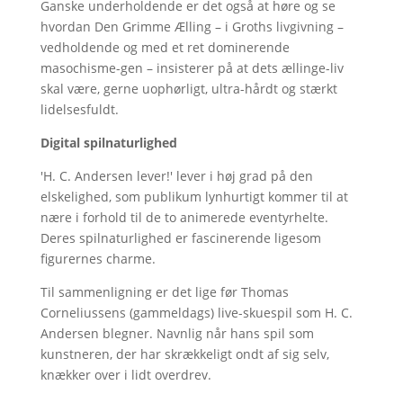
Ganske underholdende er det også at høre og se
hvordan Den Grimme Ælling – i Groths livgivning –
vedholdende og med et ret dominerende
masochisme-gen – insisterer på at dets ællinge-liv
skal være, gerne uophørligt, ultra-hårdt og stærkt
lidelsesfuldt.
Digital spilnaturlighed
'H. C. Andersen lever!' lever i høj grad på den
elskelighed, som publikum lynhurtigt kommer til at
nære i forhold til de to animerede eventyrhelte.
Deres spilnaturlighed er fascinerende ligesom
figurernes charme.
Til sammenligning er det lige før Thomas
Corneliussens (gammeldags) live-skuespil som H. C.
Andersen blegner. Navnlig når hans spil som
kunstneren, der har skrækkeligt ondt af sig selv,
knækker over i lidt overdrev.