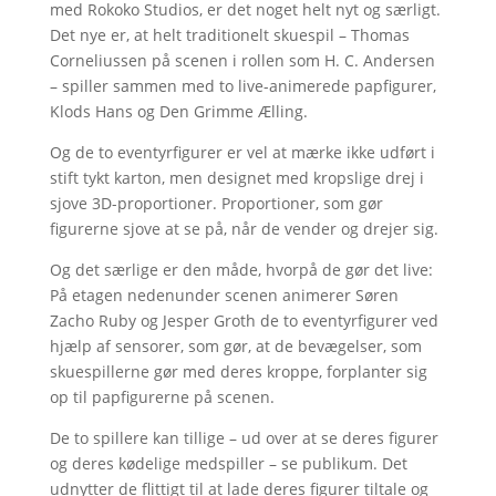
med Rokoko Studios, er det noget helt nyt og særligt.
Det nye er, at helt traditionelt skuespil – Thomas
Corneliussen på scenen i rollen som H. C. Andersen
– spiller sammen med to live-animerede papfigurer,
Klods Hans og Den Grimme Ælling.
Og de to eventyrfigurer er vel at mærke ikke udført i
stift tykt karton, men designet med kropslige drej i
sjove 3D-proportioner. Proportioner, som gør
figurerne sjove at se på, når de vender og drejer sig.
Og det særlige er den måde, hvorpå de gør det live:
På etagen nedenunder scenen animerer Søren
Zacho Ruby og Jesper Groth de to eventyrfigurer ved
hjælp af sensorer, som gør, at de bevægelser, som
skuespillerne gør med deres kroppe, forplanter sig
op til papfigurerne på scenen.
De to spillere kan tillige – ud over at se deres figurer
og deres kødelige medspiller – se publikum. Det
udnytter de flittigt til at lade deres figurer tiltale og