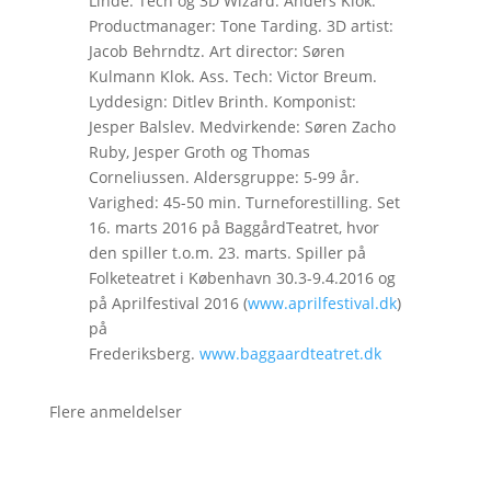
Linde. Tech og 3D Wizard: Anders Klok.
Productmanager: Tone Tarding. 3D artist:
Jacob Behrndtz. Art director: Søren
Kulmann Klok. Ass. Tech: Victor Breum.
Lyddesign: Ditlev Brinth. Komponist:
Jesper Balslev. Medvirkende: Søren Zacho
Ruby, Jesper Groth og Thomas
Corneliussen. Aldersgruppe: 5-99 år.
Varighed: 45-50 min. Turneforestilling. Set
16. marts 2016 på BaggårdTeatret, hvor
den spiller t.o.m. 23. marts. Spiller på
Folketeatret i København 30.3-9.4.2016 og
på Aprilfestival 2016 (
www.aprilfestival.dk
)
på
Frederiksberg.
www.baggaardteatret.dk
Flere anmeldelser