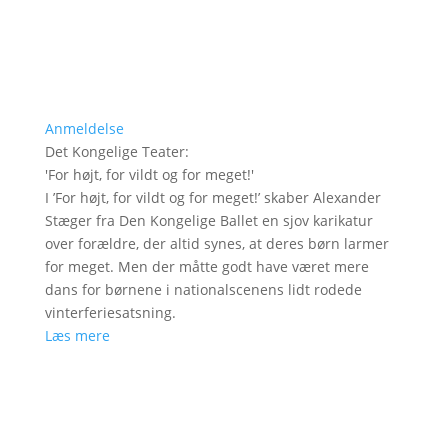
Anmeldelse
Det Kongelige Teater
:
'
For højt, for vildt og for meget!
'
I ’For højt, for vildt og for meget!’ skaber Alexander
Stæger fra Den Kongelige Ballet en sjov karikatur
over forældre, der altid synes, at deres børn larmer
for meget. Men der måtte godt have været mere
dans for børnene i nationalscenens lidt rodede
vinterferiesatsning.
Læs mere