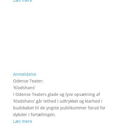
Læs mere
Anmeldelse
Odense Teater
:
'
Klodshans
'
I Odense Teaters glade og lyse opsætning af
’Klodshans’ går lethed i udtrykket og klarhed i
budskabet til de yngste publikummer forud for
dybder i fortællingen.
Læs mere