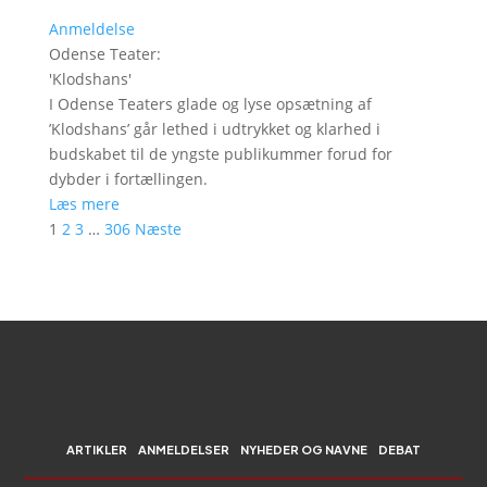
Anmeldelse
Odense Teater
:
'
Klodshans
'
I Odense Teaters glade og lyse opsætning af
’Klodshans’ går lethed i udtrykket og klarhed i
budskabet til de yngste publikummer forud for
dybder i fortællingen.
Læs mere
1
2
3
…
306
Næste
ARTIKLER
ANMELDELSER
NYHEDER OG NAVNE
DEBAT