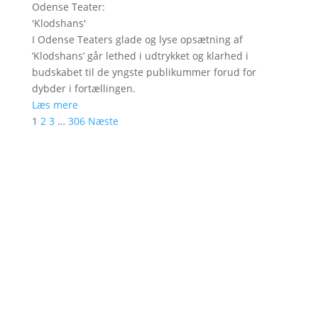
Odense Teater
:
'
Klodshans
'
I Odense Teaters glade og lyse opsætning af
’Klodshans’ går lethed i udtrykket og klarhed i
budskabet til de yngste publikummer forud for
dybder i fortællingen.
Læs mere
1
2
3
…
306
Næste