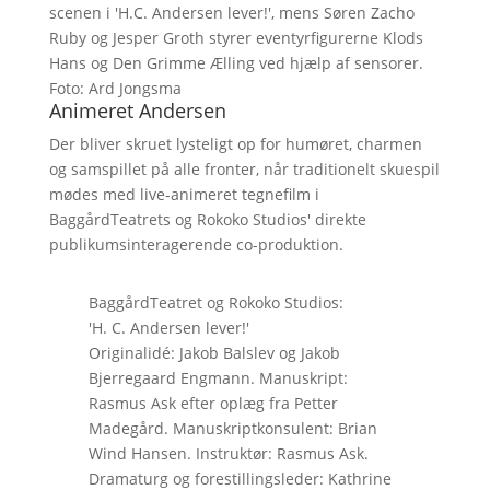
scenen i 'H.C. Andersen lever!', mens Søren Zacho
Ruby og Jesper Groth styrer eventyrfigurerne Klods
Hans og Den Grimme Ælling ved hjælp af sensorer.
Foto: Ard Jongsma
Animeret Andersen
Der bliver skruet lysteligt op for humøret, charmen
og samspillet på alle fronter, når traditionelt skuespil
mødes med live-animeret tegnefilm i
BaggårdTeatrets og Rokoko Studios' direkte
publikumsinteragerende co-produktion.
BaggårdTeatret og Rokoko Studios:
'H. C. Andersen lever!'
Originalidé: Jakob Balslev og Jakob
Bjerregaard Engmann. Manuskript:
Rasmus Ask efter oplæg fra Petter
Madegård. Manuskriptkonsulent: Brian
Wind Hansen. Instruktør: Rasmus Ask.
Dramaturg og forestillingsleder: Kathrine