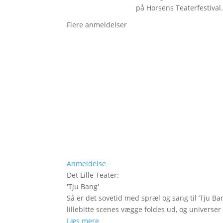
på Horsens Teaterfestival
Flere anmeldelser
Anmeldelse
Det Lille Teater
:
'
Tju Bang
'
Så er det sovetid med spræl og sang til ’Tju Ban
lillebitte scenes vægge foldes ud, og universer t
Læs mere