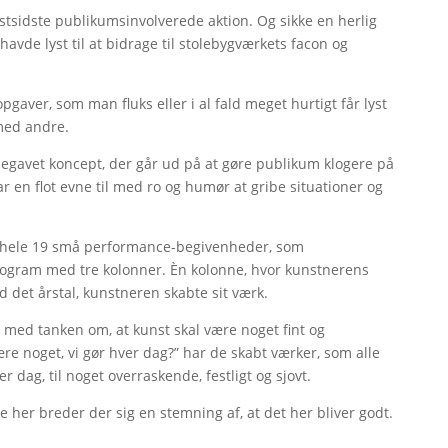
stsidste publikumsinvolverede aktion. Og sikke en herlig
 havde lyst til at bidrage til stolebygværkets facon og
opgaver, som man fluks eller i al fald meget hurtigt får lyst
 med andre.
 begavet koncept, der går ud på at gøre publikum klogere på
 en flot evne til med ro og humør at gribe situationer og
d hele 19 små performance-begivenheder, som
 program med tre kolonner. Èn kolonne, hvor kunstnerens
d det årstal, kunstneren skabte sit værk.
 med tanken om, at kunst skal være noget fint og
e noget, vi gør hver dag?” har de skabt værker, som alle
er dag, til noget overraskende, festligt og sjovt.
de her breder der sig en stemning af, at det her bliver godt.