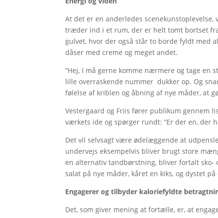
Energi og viden
At det er en anderledes scenekunstoplevelse, vi
træder ind i et rum, der er helt tomt bortset f
gulvet, hvor der også står to borde fyldt med a
dåser med creme og meget andet.
”Hej, I må gerne komme nærmere og tage en stol”
lille overraskende nummer dukker op. Og snart
følelse af kriblen og åbning af nye måder, at g
Vestergaard og Friis fører publikum gennem l
værkets ide og spørger rundt: ”Er der en, der h
Det vil selvsagt være ødelæggende at udpensle
undervejs eksempelvis bliver brugt store mæn
en alternativ tandbørstning, bliver fortalt sko-
salat på nye måder, kåret en kiks, og dystet på
Engagerer og tilbyder kaloriefyldte betragtni
Det, som giver mening at fortælle, er, at eng