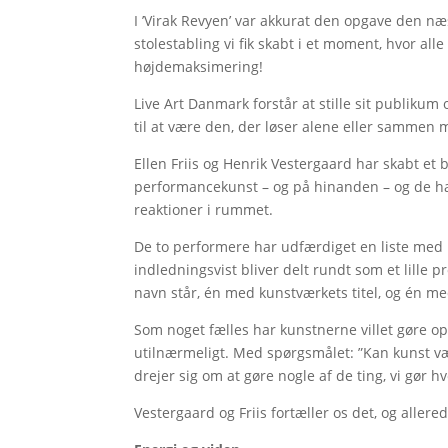
I ’Virak Revyen’ var akkurat den opgave den næ
stolestabling vi fik skabt i et moment, hvor alle
højdemaksimering!
Live Art Danmark forstår at stille sit publikum 
til at være den, der løser alene eller sammen
Ellen Friis og Henrik Vestergaard har skabt et
performancekunst – og på hinanden – og de har
reaktioner i rummet.
De to performere har udfærdiget en liste me
indledningsvist bliver delt rundt som et lille
navn står, én med kunstværkets titel, og én me
Som noget fælles har kunstnerne villet gøre op
utilnærmeligt. Med spørgsmålet: ”Kan kunst vær
drejer sig om at gøre nogle af de ting, vi gør hv
Vestergaard og Friis fortæller os det, og allere