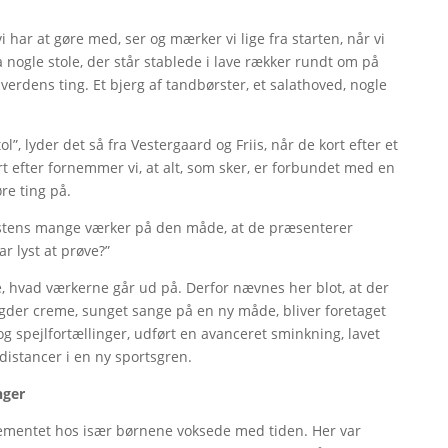
 har at gøre med, ser og mærker vi lige fra starten, når vi
ra nogle stole, der står stablede i lave rækker rundt om på
lverdens ting. Et bjerg af tandbørster, et salathoved, nogle
, lyder det så fra Vestergaard og Friis, når de kort efter et
 efter fornemmer vi, at alt, som sker, er forbundet med en
øre ting på.
istens mange værker på den måde, at de præsenterer
ar lyst at prøve?”
, hvad værkerne går ud på. Derfor nævnes her blot, at der
gder creme, sunget sange på en ny måde, bliver foretaget
 og spejlfortællinger, udført en avanceret sminkning, lavet
 distancer i en ny sportsgren.
nger
agementet hos især børnene voksede med tiden. Her var