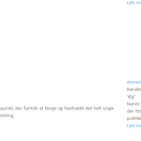
Læs m
Anmel
Rander
'
Æg
'
Nanni 
epunkt, der formår at fange og fastholde det helt unge
der fo
tilling
publik
Læs m