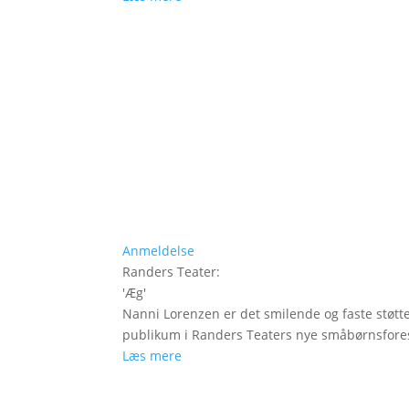
Anmeldelse
Randers Teater
:
'
Æg
'
Nanni Lorenzen er det smilende og faste støtt
publikum i Randers Teaters nye småbørnsfores
Læs mere