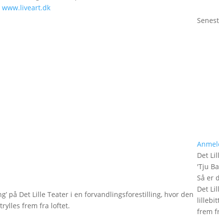
.
www.liveart.dk
Senest
Anmel
Det Lil
'
Tju B
Så er 
Det Lil
g’ på Det Lille Teater i en forvandlingsforestilling, hvor den
lilleb
rylles frem fra loftet.
frem fr