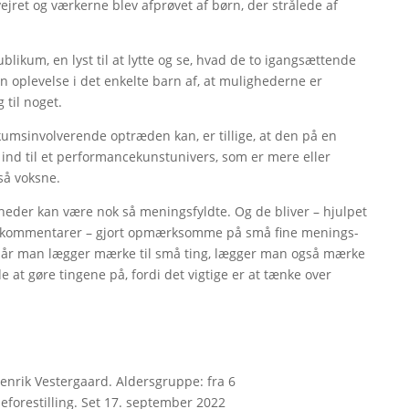
vejret og værkerne blev afprøvet af børn, der strålede af
likum, en lyst til at lytte og se, hvad de to igangsættende
 en oplevelse i det enkelte barn af, at mulighederne er
g til noget.
umsinvolverende optræden kan, er tillige, at den på en
nd til et performancekunstunivers, som er mere eller
å voksne.
enheder kan være nok så meningsfyldte. Og de bliver – hjulpet
værkkommentarer – gjort opmærksomme på små fine menings-
at når man lægger mærke til små ting, lægger man også mærke
åde at gøre tingene på, fordi det vigtige er at tænke over
Henrik Vestergaard. Aldersgruppe: fra 6
eforestilling. Set 17. september 2022