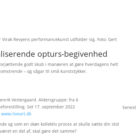
når Virak Revyens performancekunst udfolder sig. Foto: Gert
aliserende opturs-begivenhed
 forjættende godt skub i manøvren at gøre hverdagens helt
blomstrende – og sågar til små kunststykker.
Henrik Vestergaard. Aldersgruppe: fra 6
eforestilling. Set 17. september 2022
Senest
.
www.liveart.dk
de og som en skøn kollektiv proces at skulle sætte din stol
været en del af, skal gøre det samme?