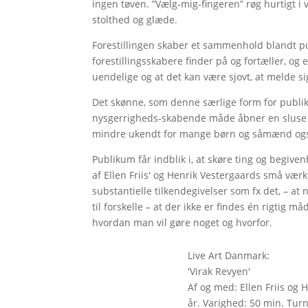
ingen tøven. ”Vælg-mig-fingeren” røg hurtigt i 
stolthed og glæde.
Forestillingen skaber et sammenhold blandt pub
forestillingsskabere finder på og fortæller, og
uendelige og at det kan være sjovt, at melde si
Det skønne, som denne særlige form for publik
nysgerrigheds-skabende måde åbner en sluse i
mindre ukendt for mange børn og såmænd ogs
Publikum får indblik i, at skøre ting og begiv
af Ellen Friis' og Henrik Vestergaards små 
substantielle tilkendegivelser som fx det, – 
til forskelle – at der ikke er findes én rigtig m
hvordan man vil gøre noget og hvorfor.
Live Art Danmark:
'Virak Revyen'
Af og med: Ellen Friis og 
år. Varighed: 50 min. Turn