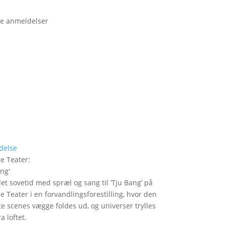
e anmeldelser
delse
le Teater
:
ang
'
det sovetid med spræl og sang til ’Tju Bang’ på
le Teater i en forvandlingsforestilling, hvor den
itte scenes vægge foldes ud, og universer trylles
a loftet.