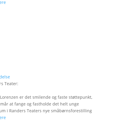
ere
delse
s Teater
:
Lorenzen er det smilende og faste støttepunkt,
rmår at fange og fastholde det helt unge
um i Randers Teaters nye småbørnsforestilling
ere