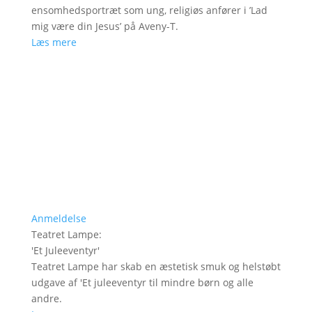
ensomhedsportræt som ung, religiøs anfører i ’Lad
mig være din Jesus’ på Aveny-T.
Læs mere
Anmeldelse
Teatret Lampe
:
'
Et Juleeventyr
'
Teatret Lampe har skab en æstetisk smuk og helstøbt
udgave af 'Et juleeventyr til mindre børn og alle
andre.