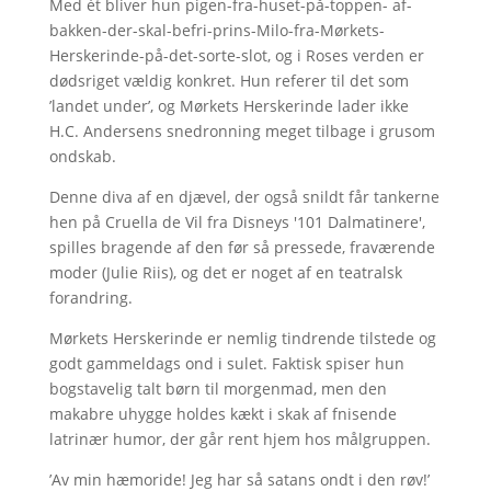
Med ét bliver hun pigen-fra-huset-på-toppen- af-
bakken-der-skal-befri-prins-Milo-fra-Mørkets-
Herskerinde-på-det-sorte-slot, og i Roses verden er
dødsriget vældig konkret. Hun referer til det som
’landet under’, og Mørkets Herskerinde lader ikke
H.C. Andersens snedronning meget tilbage i grusom
ondskab.
Denne diva af en djævel, der også snildt får tankerne
hen på Cruella de Vil fra Disneys '101 Dalmatinere',
spilles bragende af den før så pressede, fraværende
moder (Julie Riis), og det er noget af en teatralsk
forandring.
Mørkets Herskerinde er nemlig tindrende tilstede og
godt gammeldags ond i sulet. Faktisk spiser hun
bogstavelig talt børn til morgenmad, men den
makabre uhygge holdes kækt i skak af fnisende
latrinær humor, der går rent hjem hos målgruppen.
’Av min hæmoride! Jeg har så satans ondt i den røv!’