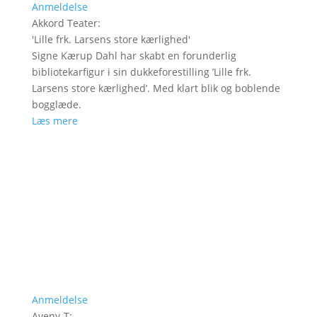
Anmeldelse
Akkord Teater
:
'
Lille frk. Larsens store kærlighed
'
Signe Kærup Dahl har skabt en forunderlig
bibliotekarfigur i sin dukkeforestilling ’Lille frk.
Larsens store kærlighed’. Med klart blik og boblende
bogglæde.
Læs mere
Anmeldelse
Aveny-T
: