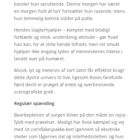
bander hun spruttende. ’Denne morgen har været
en morgen fuld af lort’ fortsætter hun rasende, mens
hun temmelig komisk sidder på potte.
Hendes slagterhjælper – komplet med blodigt
forklæde og slesk, underdanig attitude – gør hvad
han kan, for at stille hende tilfreds, men ret smukt
hjælper ikke engang lyden af menneskenes lidelse i
landet over på humøret.
Musik, lys og metervis af sort satin får effektivt bragt
dette dystre univers til live, ligesom Roses farefulde
færd dertil er præget af enkle og overbevisende
scenografiske greb.
Regulær spænding
Bearbejdelsen af sorgen bliver på den måde en rejse
fyldt med prøvelser. Modigt har Rose kæmpet sig vej
med sit cornflakespakke-kort igennem så eksotiske
steder som tågernes dal og intethedssletten, og hun