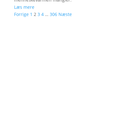
Læs mere
Forrige
1
2
3
4
…
306
Næste