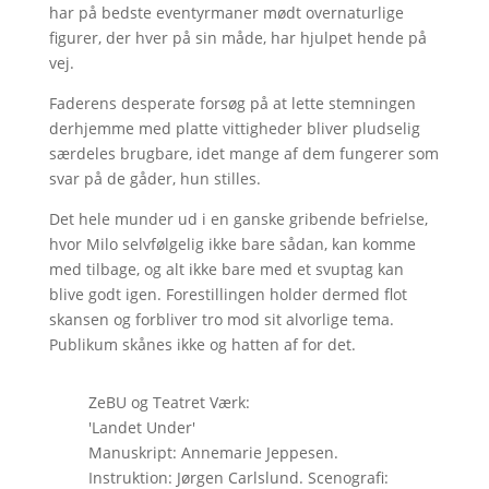
har på bedste eventyrmaner mødt overnaturlige
figurer, der hver på sin måde, har hjulpet hende på
vej.
Faderens desperate forsøg på at lette stemningen
derhjemme med platte vittigheder bliver pludselig
særdeles brugbare, idet mange af dem fungerer som
svar på de gåder, hun stilles.
Det hele munder ud i en ganske gribende befrielse,
hvor Milo selvfølgelig ikke bare sådan, kan komme
med tilbage, og alt ikke bare med et svuptag kan
blive godt igen. Forestillingen holder dermed flot
skansen og forbliver tro mod sit alvorlige tema.
Publikum skånes ikke og hatten af for det.
ZeBU og Teatret Værk:
'Landet Under'
Manuskript: Annemarie Jeppesen.
Instruktion: Jørgen Carlslund. Scenografi: