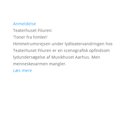
Anmeldelse
Teaterhuset Filuren
:
'
Toner fra himlen
'
Himmelrumsrejsen under lydteatervandringen hos
Teaterhuset Filuren er en scenografisk opfindsom
lydundersøgelse af Musikhuset Aarhus. Men
menneskevarmen mangler.
Læs mere