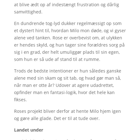
at blive ædt op af indestængt frustration og dårlig
samvittighed.
En dundrende tog-lyd dukker regelmæssigt op som
et dystert hint til, hvordan Milo mon døde, og vi gyser
alene ved tanken. Rose er overbevist om, at ulykken
er hendes skyld, og hun tager sine forældres sorg på
sig i en grad, der helt umuliggør plads til sin egen,
som hun er så ude af stand til at rumme.
Trods de bedste intentioner er hun således ganske
alene med sin skam og sit tab, og hvad gør man så,
når man er otte år? Udover at agere udadrettet,
opfinder man en fantasi-logik, hvor det hele kan
fikses.
Roses projekt bliver derfor at hente Milo hjem igen
og gøre alle glade. Det er til at tude over.
Landet under