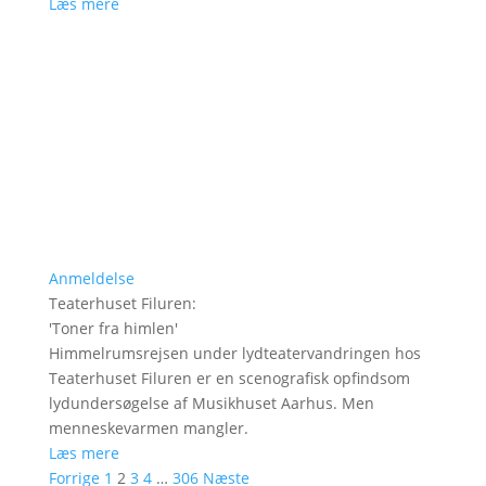
Læs mere
Anmeldelse
Teaterhuset Filuren
:
'
Toner fra himlen
'
Himmelrumsrejsen under lydteatervandringen hos
Teaterhuset Filuren er en scenografisk opfindsom
lydundersøgelse af Musikhuset Aarhus. Men
menneskevarmen mangler.
Læs mere
Forrige
1
2
3
4
…
306
Næste