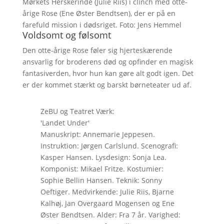
Mørkets Herskerinde (Julie Riis) i clinch med otte-
årige Rose (Ene Øster Bendtsen), der er på en
farefuld mission i dødsriget. Foto: Jens Hemmel
Voldsomt og følsomt
Den otte-årige Rose føler sig hjerteskærende
ansvarlig for broderens død og opfinder en magisk
fantasiverden, hvor hun kan gøre alt godt igen. Det
er der kommet stærkt og barskt børneteater ud af.
ZeBU og Teatret Værk:
'Landet Under'
Manuskript: Annemarie Jeppesen.
Instruktion: Jørgen Carlslund. Scenografi:
Kasper Hansen. Lysdesign: Sonja Lea.
Komponist: Mikael Fritze. Kostumier:
Sophie Bellin Hansen. Teknik: Sonny
Oeftiger. Medvirkende: Julie Riis, Bjarne
Kalhøj, Jan Overgaard Mogensen og Ene
Øster Bendtsen. Alder: Fra 7 år. Varighed: