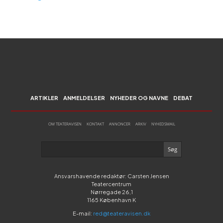
ARTIKLER
ANMELDELSER
NYHEDER OG NAVNE
DEBAT
OM TEATERAVISEN
KONTAKT
ANNONCER
ARKIV
NYHEDSMAIL
Ansvarshavende redaktør: Carsten Jensen
Teatercentrum
Nørregade 26,1
1165 København K
E-mail:
red@teateravisen.dk