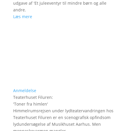
udgave af 'Et juleeventyr til mindre børn og alle
andre.
Læs mere
Anmeldelse
Teaterhuset Filuren
:
'
Toner fra himlen
'
Himmelrumsrejsen under lydteatervandringen hos
Teaterhuset Filuren er en scenografisk opfindsom
lydundersøgelse af Musikhuset Aarhus. Men
menneskevarmen mangler.