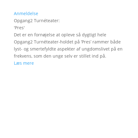
Anmeldelse
Opgang2 Turnéteater
:
'
Pres
'
Det er en fornøjelse at opleve så dygtigt hele
Opgang2 Turnéteater-holdet på ’Pres’ rammer både
lyst- og smertefyldte aspekter af ungdomslivet på en
frekvens, som den unge selv er stillet ind på.
Læs mere