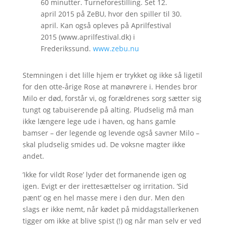
60 minutter. Turneforestilling. Set 12.
april 2015 på ZeBU, hvor den spiller til 30.
april. Kan også opleves på Aprilfestival
2015 (www.aprilfestival.dk) i
Frederikssund.
www.zebu.nu
Stemningen i det lille hjem er trykket og ikke så ligetil
for den otte-årige Rose at manøvrere i. Hendes bror
Milo er død, forstår vi, og forældrenes sorg sætter sig
tungt og tabuiserende på alting. Pludselig må man
ikke længere lege ude i haven, og hans gamle
bamser – der legende og levende også savner Milo –
skal pludselig smides ud. De voksne magter ikke
andet.
’Ikke for vildt Rose’ lyder det formanende igen og
igen. Evigt er der irettesættelser og irritation. ’Sid
pænt’ og en hel masse mere i den dur. Men den
slags er ikke nemt, når kødet på middagstallerkenen
tigger om ikke at blive spist (!) og når man selv er ved