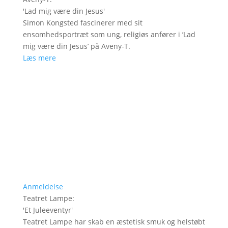
'
Lad mig være din Jesus
'
Simon Kongsted fascinerer med sit
ensomhedsportræt som ung, religiøs anfører i ’Lad
mig være din Jesus’ på Aveny-T.
Læs mere
Anmeldelse
Teatret Lampe
:
'
Et Juleeventyr
'
Teatret Lampe har skab en æstetisk smuk og helstøbt