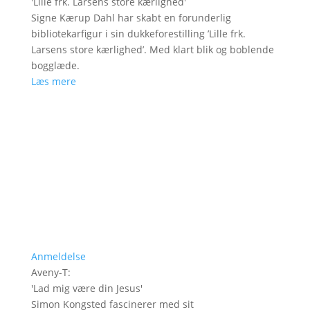
'
Lille frk. Larsens store kærlighed
'
Signe Kærup Dahl har skabt en forunderlig
bibliotekarfigur i sin dukkeforestilling ’Lille frk.
Larsens store kærlighed’. Med klart blik og boblende
bogglæde.
Læs mere
Anmeldelse
Aveny-T
:
'
Lad mig være din Jesus
'
Simon Kongsted fascinerer med sit