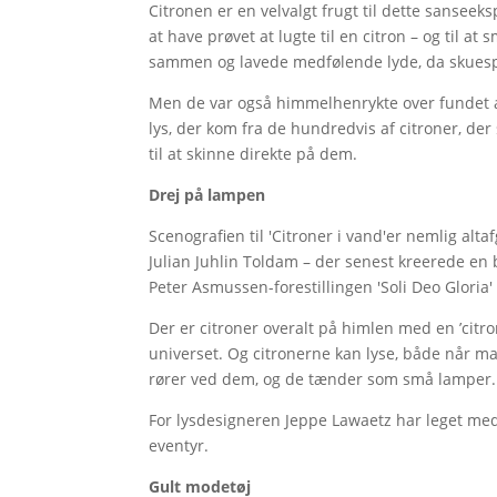
Citronen er en velvalgt frugt til dette sansee
at have prøvet at lugte til en citron – og til
sammen og lavede medfølende lyde, da skuespil
Men de var også himmelhenrykte over fundet af
lys, der kom fra de hundredvis af citroner, de
til at skinne direkte på dem.
Drej på lampen
Scenografien til 'Citroner i vand'er nemlig alt
Julian Juhlin Toldam – der senest kreerede en 
Peter Asmussen-forestillingen 'Soli Deo Gloria'
Der er citroner overalt på himlen med en ’citr
universet. Og citronerne kan lyse, både når m
rører ved dem, og de tænder som små lamper.
For lysdesigneren Jeppe Lawaetz har leget med 
eventyr.
Gult modetøj