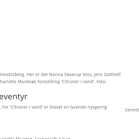
uimodståelig. Her er det Nanna Skaarup Voss, Jens Gotthelf
arlotte Munksøs forestilling 'Citroner i vand'. Foto:
eventyr
. For 'Citroner i vand' er blevet en lysende nysgerrig
Senest
arlotte Munksø. Scenografi: Julian