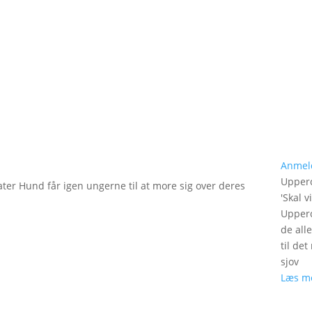
Anmel
Upperc
ater Hund får igen ungerne til at more sig over deres
'
Skal v
Upperc
de all
til de
sjov
Læs m