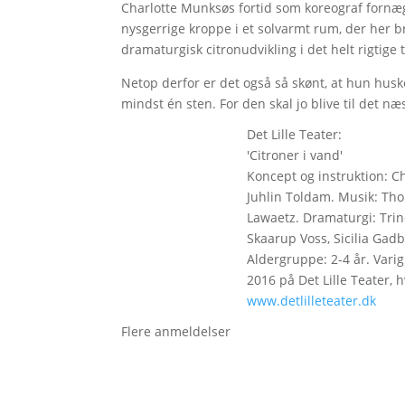
Charlotte Munksøs fortid som koreograf fornægte
nysgerrige kroppe i et solvarmt rum, der her br
dramaturgisk citronudvikling i det helt rigtig
Netop derfor er det også så skønt, at hun huske
mindst én sten. For den skal jo blive til det næ
Det Lille Teater:
'Citroner i vand'
Koncept og instruktion: Ch
Juhlin Toldam. Musik: Tho
Lawaetz. Dramaturgi: Tri
Skaarup Voss, Sicilia Gad
Aldergruppe: 2-4 år. Varig
2016 på Det Lille Teater, h
www.detlilleteater.dk
Flere anmeldelser