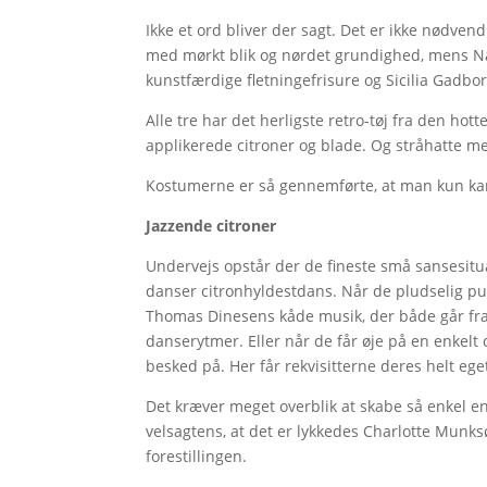
Ikke et ord bliver der sagt. Det er ikke nødve
med mørkt blik og nørdet grundighed, mens N
kunstfærdige fletningefrisure og Sicilia Gad
Alle tre har det herligste retro-tøj fra den ho
applikerede citroner og blade. Og stråhatte 
Kostumerne er så gennemførte, at man kun kan 
Jazzende citroner
Undervejs opstår der de fineste små sansesituat
danser citronhyldestdans. Når de pludselig pust
Thomas Dinesens kåde musik, der både går fra 
danserytmer. Eller når de får øje på en enkelt c
besked på. Her får rekvisitterne deres helt eget, 
Det kræver meget overblik at skabe så enkel 
velsagtens, at det er lykkedes Charlotte Munks
forestillingen.