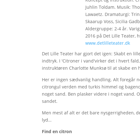
Juhlin Toldam. Musik: Tho
Lawaetz. Dramaturgi: Tri
Skaarup Voss, Sicilia Gad
Aldergruppe: 2-4 år. Varig
2016 på Det Lille Teater, h
www.detlilleteater.dk
Det Lille Teater har gjort det igen: Skabt en lill
indtryk. I 'Citroner i vand'virker det i hvert 
instruktøren Charlotte Munksø til at skabe en he
Her er ingen sædvanlig handling. Alt foregår n
citrongul verden med turkis himmel og bagende
noget sand. Ben plasker videre i noget vand. O
sandet.
Men mest af alt er det bare nysgerrigheden, de
lyd…
Find en citron