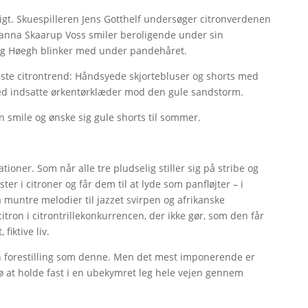
ndigt. Skuespilleren Jens Gotthelf undersøger citronverdenen
anna Skaarup Voss smiler beroligende under sin
borg Høegh blinker med under pandehåret.
tteste citrontrend: Håndsyede skjortebluser og shorts med
med indsatte ørkentørklæder mod den gule sandstorm.
smile og ønske sig gule shorts til sommer.
ioner. Som når alle tre pludselig stiller sig på stribe og
er i citroner og får dem til at lyde som panfløjter – i
muntre melodier til jazzet svirpen og afrikanske
itron i citrontrillekonkurrencen, der ikke gør, som den får
fiktive liv.
en forestilling som denne. Men det mest imponerende er
ø at holde fast i en ubekymret leg hele vejen gennem