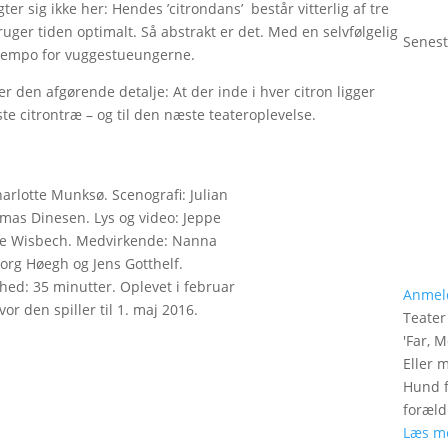
r sig ikke her: Hendes ’citrondans’ består vitterlig af tre
uger tiden optimalt. Så abstrakt er det. Med en selvfølgelig
Senest
e tempo for vuggestueungerne.
r den afgørende detalje: At der inde i hver citron ligger
ste citrontræ – og til den næste teateroplevelse.
arlotte Munksø. Scenografi: Julian
mas Dinesen. Lys og video: Jeppe
ne Wisbech. Medvirkende: Nanna
borg Høegh og Jens Gotthelf.
hed: 35 minutter. Oplevet i februar
Anmel
vor den spiller til 1. maj 2016.
Teate
'
Far, M
Eller 
Hund f
foræld
Læs m