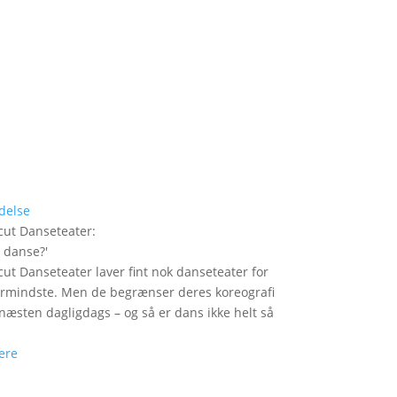
delse
ut Danseteater
:
i danse?
'
ut Danseteater laver fint nok danseteater for
ermindste. Men de begrænser deres koreografi
t næsten dagligdags – og så er dans ikke helt så
ere