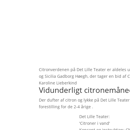
Citronverdenen på Det Lille Teater er aldeles 
og Sicilia Gadborg Høegh, der tager en bid af Ch
Karoline Lieberkind
Vidunderligt citronemåne
Der dufter af citron og lykke på Det Lille Teater
forestilling for de 2-4 årige .
Det Lille Teater:
'Citroner i vand'
Koncept og instruktion: Ch