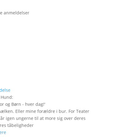
e anmeldelser
delse
r Hund
:
or og Børn - hver dag!
'
mælken. Eller mine forældre i bur. For Teater
år igen ungerne til at more sig over deres
res tåbeligheder
ere