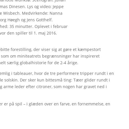
mas Dinesen. Lys og video: Jeppe
ne Wisbech. Medvirkende: Nanna
borg Høegh og Jens Gotthelf.
hed: 35 minutter. Oplevet i februar
vor den spiller til 1. maj 2016.
ebitte forestilling, der viser sig at gøre et kæmpestort
fald, som om miniteatrets begrænsninger har inspireret
lt særlig globalhistorie for de 2-4 årige.
emlig i tableauer, hvor de tre performere tripper rundt i en
 solskin. Der sker kun bittesmå ting: Tæer glider rundt i
g arme leder efter citroner, som nogen har gravet ned i
r er på spil – i glæden over en farve, en fornemmelse, en