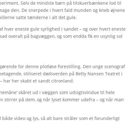
ksperiment. Selv de mindste børn på tilskuerbænkene lod til
 at smage den. De snerpede i hvert fald munden og kneb øjnene
lerne satte tænderne i alt det gule.
 hver eneste gule syrlighed i sandet – og over hvert eneste
r sad overalt på bagvæggen, og som endda fik en usynlig sol
afgørende for denne plotløse forestilling. Den unge scenograf
betagende, stiliseret dødsverden på Betty Nansen Teatret i
 – har her skabt et sandt citronland.
onemåne’ skåret ud i væggen som udsigtsvindue til hele
an stirrer på dem, og når lyset kommer udefra – og når man
både video og lys, så alt bare stråler som et forunderligt