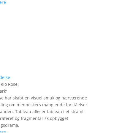
ere
delse
 Rio Rose
:
ark
'
se har skabt en visuel smuk og nærværende
illing om menneskers manglende forståelser
nanden. Tableau afløser tableau i et stramt
raferet og fragmentarisk opbygget
agsdrama.
ere