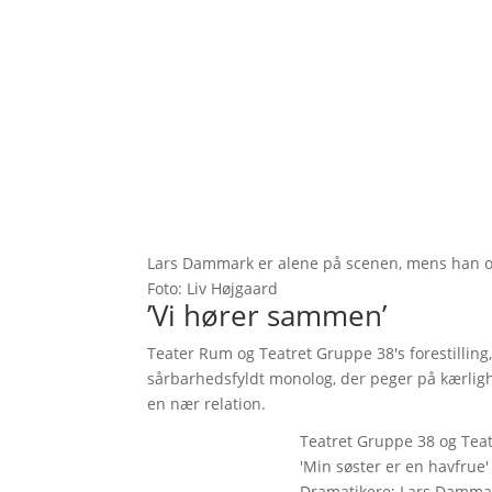
Lars Dammark er alene på scenen, mens han opru
Foto: Liv Højgaard
’Vi hører sammen’
Teater Rum og Teatret Gruppe 38's forestilling,
sårbarhedsfyldt monolog, der peger på kærlig
en nær relation.
Teatret Gruppe 38 og Tea
'Min søster er en havfrue'
Dramatikere: Lars Dammark 