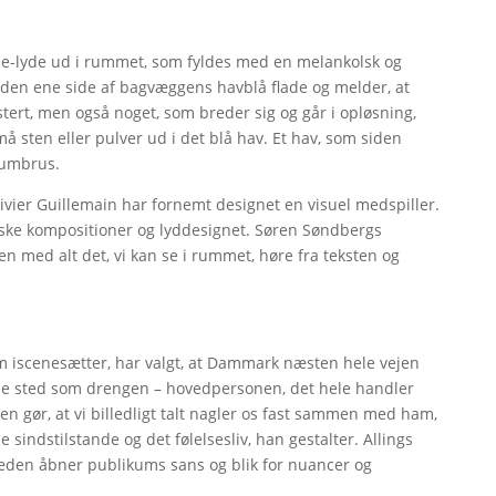
lpe-lyde ud i rummet, som fyldes med en melankolsk og
 den ene side af bagvæggens havblå flade og melder, at
ystert, men også noget, som breder sig og går i opløsning,
 sten eller pulver ud i det blå hav. Et hav, som siden
kumbrus.
ivier Guillemain har fornemt designet en visuel medspiller.
ske kompositioner og lyddesignet. Søren Søndbergs
med alt det, vi kan se i rummet, høre fra teksten og
som iscenesætter, har valgt, at Dammark næsten hele vejen
me sted som drengen – hovedpersonen, det hele handler
gør, at vi billedligt talt nagler os fast sammen med ham,
e sindstilstande og det følelsesliv, han gestalter. Allings
træden åbner publikums sans og blik for nuancer og