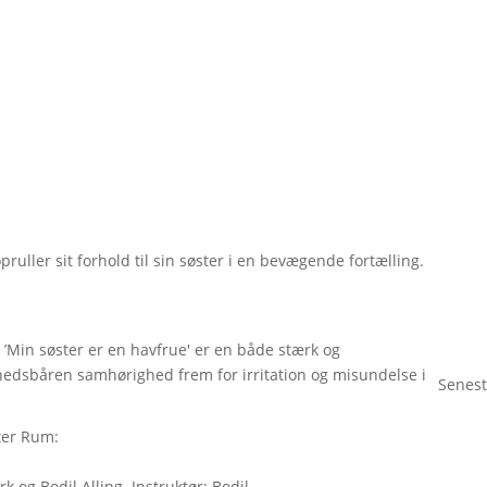
ller sit forhold til sin søster i en bevægende fortælling.
 ’Min søster er en havfrue' er en både stærk og
hedsbåren samhørighed frem for irritation og misundelse i
Senest
ter Rum:
og Bodil Alling. Instruktør: Bodil