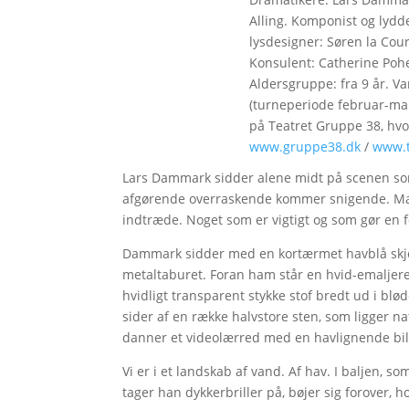
Alling. Komponist og lydd
lysdesigner: Søren la Cour
Konsulent: Catherine Poh
Aldersgruppe: fra 9 år. Va
(turneperiode februar-ma
på Teatret Gruppe 38, hvor
www.gruppe38.dk
/
www.t
Lars Dammark sidder alene midt på scenen som 
afgørende overraskende kommer snigende. Man
indtræde. Noget som er vigtigt og som gør en fo
Dammark sidder med en kortærmet havblå skjo
metaltaburet. Foran ham står en hvid-emaljeret
hvidligt transparent stykke stof bredt ud i blø
sider af en række halvstore sten, som ligger na
danner et videolærred med en havlignende bil
Vi er i et landskab af vand. Af hav. I baljen, 
tager han dykkerbriller på, bøjer sig forover, 