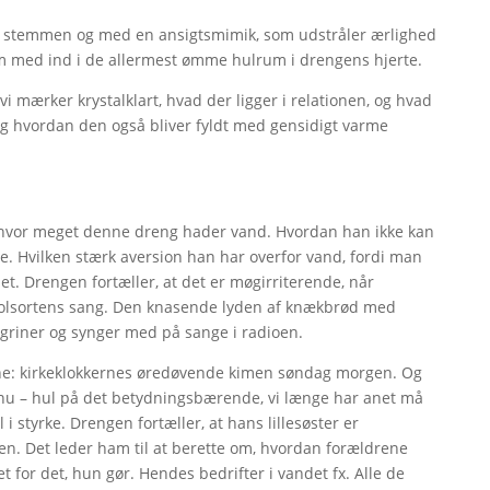
 i stemmen og med en ansigtsmimik, som udstråler ærlighed
m med ind i de allermest ømme hulrum i drengens hjerte.
 vi mærker krystalklart, hvad der ligger i relationen, og hvad
og hvordan den også bliver fyldt med gensidigt varme
 hvor meget denne dreng hader vand. Hvordan han ikke kan
e. Hvilken stærk aversion han har overfor vand, fordi man
et. Drengen fortæller, at det er møgirriterende, når
. Solsortens sang. Den knasende lyden af knækbrød med
griner og synger med på sange i radioen.
rne: kirkeklokkernes øredøvende kimen søndag morgen. Og
t nu – hul på det betydningsbærende, vi længe har anet må
l i styrke. Drengen fortæller, at hans lillesøster er
en. Det leder ham til at berette om, hvordan forældrene
t for det, hun gør. Hendes bedrifter i vandet fx. Alle de