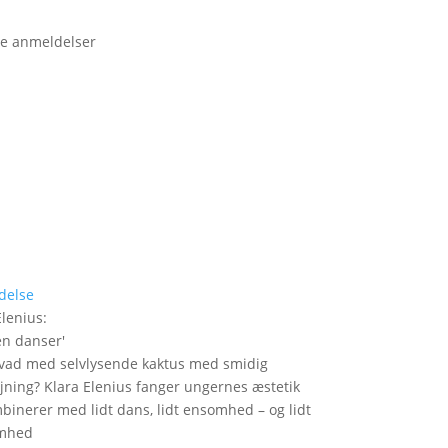
e anmeldelser
delse
Elenius
:
n danser
'
hvad med selvlysende kaktus med smidig
ning? Klara Elenius fanger ungernes æstetik
binerer med lidt dans, lidt ensomhed – og lidt
mhed