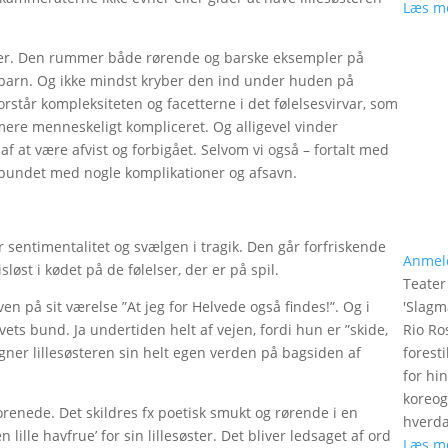
Læs m
ioner. Den rummer både rørende og barske eksempler på
t barn. Og ikke mindst kryber den ind under huden på
står kompleksiteten og facetterne i det følelsesvirvar, som
mere menneskeligt kompliceret. Og alligevel vinder
 af at være afvist og forbigået. Selvom vi også – fortalt med
forbundet med nogle komplikationer og afsavn.
for sentimentalitet og svælgen i tragik. Den går forfriskende
Anmel
øst i kødet på de følelser, der er på spil.
Teater
 på sit værelse ”At jeg for Helvede også findes!”. Og i
'
Slagm
vets bund. Ja undertiden helt af vejen, fordi hun er ”skide,
Rio Ro
tegner lillesøsteren sin helt egen verden på bagsiden af
forest
for hi
koreog
orenede. Det skildres fx poetisk smukt og rørende i en
hverd
lille havfrue’ for sin lillesøster. Det bliver ledsaget af ord
Læs m