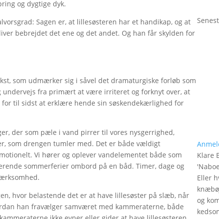
ring og dygtige dyk.
Senest
lvorsgrad: Sagen er, at lillesøsteren har et handikap, og at
liver bebrejdet det ene og det andet. Og han får skylden for
ekst, som udmærker sig i såvel det dramaturgiske forløb som
 undervejs fra primært at være irriteret og forknyt over, at
 for til sidst at erklære hende sin søskendekærlighed for
er, der som pæle i vand pirrer til vores nysgerrighed,
lser, som drengen tumler med. Det er både vældigt
Anmel
motionelt. Vi hører og oplever vandelementet både som
Klare 
erende sommerferier ombord på en båd. Timer, dage og
'
Naboe
pmærksomhed.
Eller 
knæbøj
en, hvor belastende det er at have lillesøster på slæb, når
og kom
vordan han fravælger samværet med kammeraterne, både
kedso
i kammeraterne ikke evner eller gider at have lillesøsteren