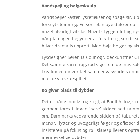
Vandspejl og bølgeskvulp
Vandspejlet kaster lysreflekser og spage skvu
forknyt stemning. En sort plamage dukker op i
noget alvorligt vil ske. Noget skyggefuldt og d
når plamagen begynder at forvitre og sende små
bliver dramatisk oprørt. Med høje bølger og s
Lysdesigner Søren la Cour og videokunstner Ol
Det samme kan i høj grad siges om de musikal
kreationer klinger tæt sammenvævende sammen 
mærke via skuespillet.
Ro giver plads til dybder
Det er både modigt og klogt, at Bodil Alling, 
gennem forestillingen ”bare” sidder ned sam
om. Dammarks vedvarende sidden på taburetten 
mens vi lytter og uvægerligt følger og aflæser d
insisteren på fokus og ro i skuespillerens op
menneskelige dybder.