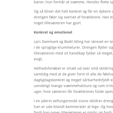
baner, hun formår at svømme. Hendes flotte sp
Og så bliver det helt konkret og får en dybere a
drengen føler sig overset af forældrene. Han b
noget lillesøsteren har gjort.
Konkret og emotionel
Lars Dammark og Bodil Alling har skrevet en t
i de sproglige krummelurer. Drengen flytter sig
lillesøsteren med sit handikap fylder så meget,
evigt.
Helhedsforløbet er strakt ud over små skildring
samtidig med at de giver form til alle de føle
dagligdagskonkret og meget sårbarhedsfyldt e
uendeligt mange svømmehalsture og som irrit
uger, hvor søsteren får forældrenes fulde o
I en yderst velfungerende scene skildrer dreng
han er ude blandt kammerater at lege. Og h
fordi han synes lillesøsteren er pinlig, og ford