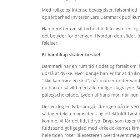
Med rolige og intense bevægelser, følsomhed
og sårbarhed inviterer Lars Dammark publiku
Han beretter om sit forhold til lillesøsteren, og
det betyder for drengen. Hvordan den slider, 
følelser.
Et handikap skaber forskel
Dammark har en rum tid siddet og fortalt om,
udstå at dykke. Hvor bange han er for at drukn
”ikke kan høre en skid”, når man er under vand
nu han er så vild med alle mulige slags lyde
pålægschokolade. Lyden af hans mor, når hun 
Der er dog én lyd, som går drengen på nerve
så tager teksten omsider – og effektfuldt førs
komme. Vi får det lidt i dryp. Dryp, som tager ti
fuldstændigt ligeglad med kirkeklokkernes kim
hele tiden roser lillesøsteren overdrevent mege