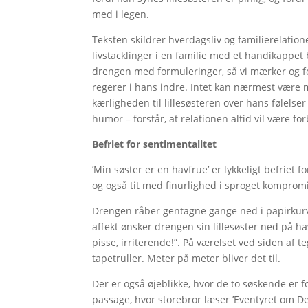
med i legen.
Teksten skildrer hverdagsliv og familierelat
livstacklinger i en familie med et handikappe
drengen med formuleringer, så vi mærker og for
regerer i hans indre. Intet kan nærmest være 
kærligheden til lillesøsteren over hans følelser
humor – forstår, at relationen altid vil være 
Befriet for sentimentalitet
’Min søster er en havfrue’ er lykkeligt befriet 
og også tit med finurlighed i sproget kompromisl
Drengen råber gentagne gange ned i papirkurven
affekt ønsker drengen sin lillesøster ned på ha
pisse, irriterende!”. På værelset ved siden af 
tapetruller. Meter på meter bliver det til.
Der er også øjeblikke, hvor de to søskende er f
passage, hvor storebror læser ’Eventyret om Den 