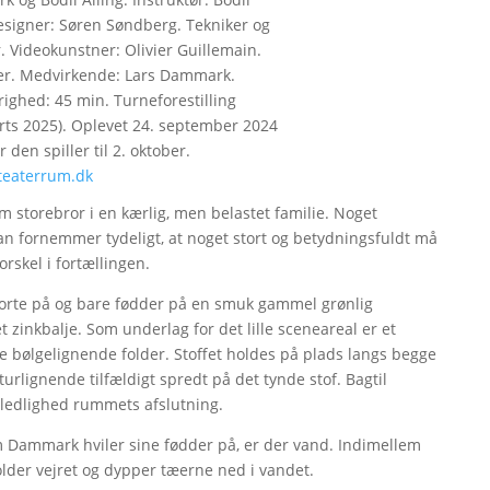
esigner: Søren Søndberg. Tekniker og
. Videokunstner: Olivier Guillemain.
er. Medvirkende: Lars Dammark.
righed: 45 min. Turneforestilling
rts 2025). Oplevet 24. september 2024
 den spiller til 2. oktober.
eaterrum.dk
storebror i en kærlig, men belastet familie. Noget
 fornemmer tydeligt, at noget stort og betydningsfuldt må
rskel i fortællingen.
rte på og bare fødder på en smuk gammel grønlig
 zinkbalje. Som underlag for det lille sceneareal er et
de bølgelignende folder. Stoffet holdes på plads langs begge
turlignende tilfældigt spredt på det tynde stof. Bagtil
ledlighed rummets afslutning.
som Dammark hviler sine fødder på, er der vand. Indimellem
holder vejret og dypper tæerne ned i vandet.